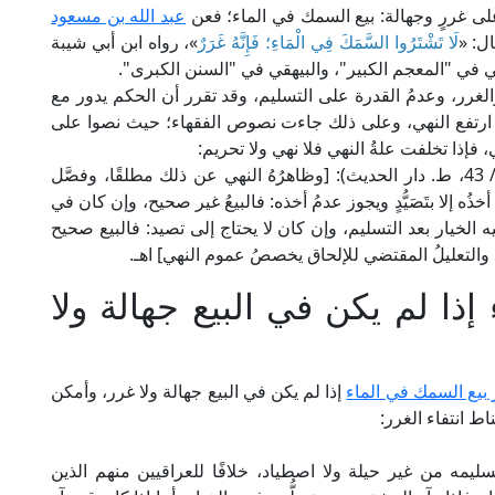
لى غررٍ وجهالة: بيع السمك في الماء؛ فعن
عبد الله بن مسعود
ل: «
لَا تَشْتَرُوا السَّمَكَ فِي الْمَاءِ؛ فَإِنَّهُ غَرَرٌ
»، رواه ابن أبي شيبة
 في "المعجم الكبير"، والبيهقي في "السنن الكبرى".
الغرر، وعدمُ القدرة على التسليم، وقد تقرر أن الحكم يدور مع
يم: ارتفع النهي، وعلى ذلك جاءت نصوص الفقهاء؛ حيث نصوا على
فإذا تخلفت علةُ النهي فلا نهي ولا تحريم:
يقول العلَّامة الأمير الصنعاني في "سبل السلام" (2/ 43، ط. دار الحديث): [وظاهرُهُ النهي عن ذلك مطلقًا، وفصَّل
ذُه إلا بتَصَيُّدٍ ويجوز عدمُ أخذه: فالبيعُ غير صحيح، وإن كان في
 الخيار بعد التسليم، وإن كان لا يحتاج إلى تصيد: فالبيع صحيح
ة، والتعليلُ المقتضي للإلحاق يخصصُ عموم النهي] اهـ.
ذا لم يكن في البيع جهالة ولا
 بيع السمك في الماء
إذا لم يكن في البيع جهالة ولا غرر، وأمكن
 انتفاء الغرر:
يمه من غير حيلة ولا اصطياد، خلافًا للعراقيين منهم الذين