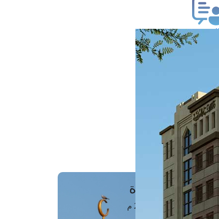
ب فتوى
تعلام عن فتوى
ز موعد
فتوى الهاتفية
َواقِيتُ الصَّـــلاة
اهرة · 06 أغسطس 2026 م