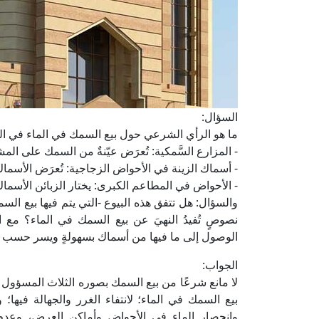
السؤال:
ما هو الرأي الشرعي حول بيع السمك في الماء في الحا
- المزارع السَّمكية: تُعرَض عيّنةٌ من السمك على المش
- أسماك الزينة في الأحواض الزجاجية: تُعرَض الأسم
- الأحواض في المطاعم الكبرى: يختار الزبائن الأسماك
والسؤال: هل تتفق هذه البيوع -التي يتم فيها بيع ال
نصوصٍ تُفيدُ النهيَ عن بيع السمك في الماء؟ مع ا
الوصول إلى ما فيها من أسماك بسهولةٍ ويسر حسب الك
الجواب:
لا مانع شرعًا من بيع السمك بصوره الثلاث المسؤول
بيع السمك في الماء؛ لانتفاء الغرر والجهالة فيها؛
وانحصار الماء في الأحواض وأماكن العرض، وعدم 