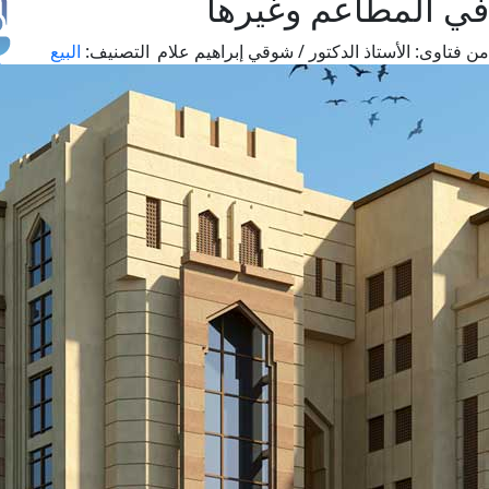
في المطاعم وغيرها
ن فتاوى:
الأستاذ الدكتور / شوقي إبراهيم علام
التصنيف:
البيع
طل
اس
حج
ال
م
الق