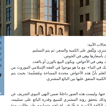
ا
 :40
ا
 :17
ا
 : 1
ا
8
لات الآتية:
ا
تري، ويُتَّفق على الكمية والسعر، ثم يتم التسليم.
: 45
اك بأسعارها وهي في الحوض.
ا
 وهي في الأحواض، ويكون البيع بالوزن أو بالعدد.
 :10
سمك في الماء- مع ما هو موجودٌ في الفقه الإسلامي الموروث من
لعلم بأنَّ هذه الأحواض محددة المساحة ومُقسَّمة؛ بحيث يتم
مية المتفق عليها بين البائع المشتري.
 عنها، وليست هذه الصور داخلةً ضمن النهي النبوي الشريف عن
 وذلك بتحقق رؤية المشتري للمبيع وقدرة البائع على تسليمه،
الكلفة الكبيرة عرفًا في إخراجه وتسليمه وإن طالت مدة