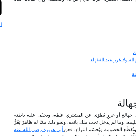
ا
ك
لة ولا غرر عند الفقهاء
نة
هالة
هالةٍ أو غررٍ يُطوَى عن المشتري علمُه، ويخفَى عليه باطنه
مه، وما لم يدخل تحت ملك بائعه، ونحو ذلك ممَّا له ظاهرٌ يَغُرُّ
 وتُقطَع الخصومة ويُحسَم النزاع؛ فعن
أبي هريرة رضي الله عنه