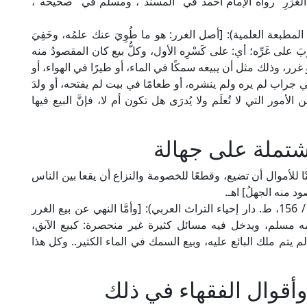
ْعِ الْغَرَرِ" رواه الإمام أحمد في "المسند"، ومسلم في "صحيحه"،
ام الخطَّابي في "معالم السنن" (3/ 88، ط. المطبعة العلمية): [أصل الغرر: هو ما طُوِيَ عنك علمُه، وخَفِيَ
على غَرِّه؛ أي: على كَسْرِه الأول، وكلُّ بيع كان المقصودُ منه
 غرر، وذلك مثل أن يبيعه سمكًا في الماء، أو طيرًا في الهواء، أو
بًا في جراب لم يره ولم ينشره، أو طعامًا في بيت لم يفتحه، أو ولدَ
لأمور التي لا تُعلَم ولا يُدرَى هل تكون أم لا، فإنَّ البيع فيها
شتملة على جهالة
 للأموال أن تضيع، وقطعًا للخصومة والنزاع أن يقعا بين الناس
ود منه الجهلُ] اهـ.
وقال الإمام النووي الشافعي في "شرح مسلم" (10/ 156، ط. دار إحياء التراث العربي): [وأمَّا النهي عن بيع الغرر
مه مسلم، ويدخل فيه مسائل كثيرة غير منحصرة: كبيع الآبق،
 يتم ملك البائع عليه، وبيع السمك في الماء الكثير.. وكل هذا
أقوال الفقهاء في ذلك