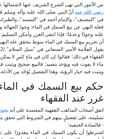
من الأمور التي نهى الشرع الشريف عنها لاشتمالها ع
رضي الله عنه
أنَّ النبي صلى الله عليه وآله وسلم قا
في "المصنف"، والإمام أحمد في "المسند"، والطبراني
فعلة النهي عن بيع السمكِ في الماء: وجودُ الجهالة و
علته وجودًا وعدمًا؛ فإذا انتفى الغرر وأمكن التسل
أن تحريم بيع السمك في الماء منوط بتحقق علة النهي، 
الفقهاء في ذلك؛ فقالوا: إن كان في ماءٍ كثيرٍ لا يمكن أخ
ماء لا يفوت فيه ويؤخذ بتصيد: فالبيع صحيح ويثبت فيه
ويثبت فيه خيار الرؤية، وهذا التفصيل يُؤخَذ مِن الأدل
حكم بيع السمك في الماء إ
غرر عند الفقهاء
اتفق أصحاب المذاهب الفقهية المعتمدة على أنه
يجوز
تسليمه، على تفصيلٍ بينهم في الشروط التي تحقق مناط
- فالسادة الحنفية:
اشترطوا أن يكون السمك في الماء مقدورًا على تسل