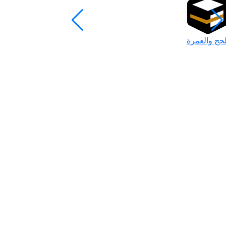
لحج والعمرة
رمضان