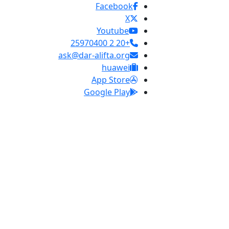
Facebook
X
Youtube
+20 2 25970400
ask@dar-alifta.org
huawei
App Store
Google Play