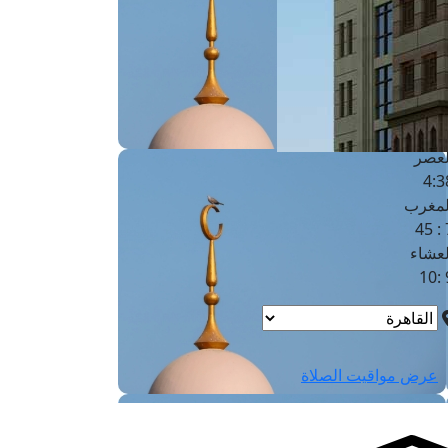
لفجر
4
لشروق
6
لظهر
1
لعصر
4:3
لمغرب
7 
لعشاء
9
عرض مواقيت الصلاة