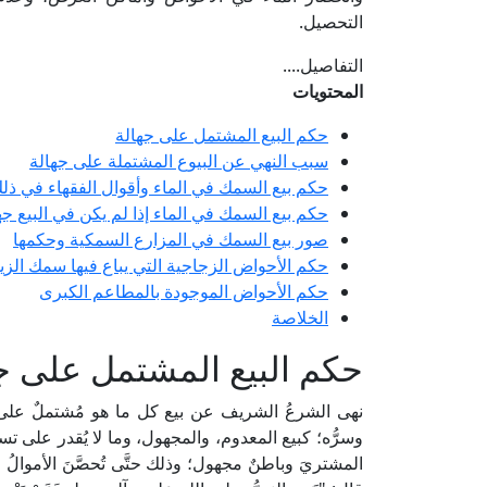
التحصيل.
التفاصيل....
المحتويات
حكم البيع المشتمل على جهالة
سبب النهي عن البيوع المشتملة على جهالة
حكم بيع السمك في الماء وأقوال الفقهاء في ذل
حكم بيع السمك في الماء إذا لم يكن في البيع جها
صور بيع السمك في المزارع السمكية وحكمها
حكم الأحواض الزجاجية التي يباع فيها سمك الزي
حكم الأحواض الموجودة بالمطاعم الكبرى
الخلاصة
حكم البيع المشتمل على ج
نهى الشرعُ الشريف عن بيع كل ما هو مُشتملٌ على ج
وسرُّه؛ كبيع المعدوم، والمجهول، وما لا يُقدر على تسلي
المشتريَ وباطنٌ مجهول؛ وذلك حتَّى تُحصَّنَ الأموالُ