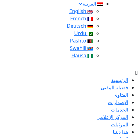
العربية
English
French
Deutsch
Urdu
Pashto
Swahili
Hausa
الرئيسية
فضيلة المفتى
الفتاوى
الإصدارات
الخدمات
المركز الإعلامى
المرئيات
هذا ديننا