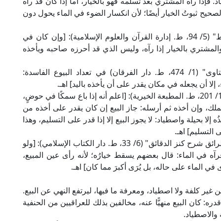
 فإذا رآه المشتري بعد تسلُّمه فهو بالخيار، أما إذا كان قد رآه
الصحيح ثبوتُ الخيار أيضًا؛ لأن انكسار الضوء في الماء يحول دون
قال الإمام محمد بن الحسن الشيباني في "المبسوط" (5/ 94، ط. إدارة القرآن والعلوم الإسلامية): [وإن كان في
ز والمشتري بالخيار إذا رآه، وليس الذي قد أحرزه صاحبه ويأخذه
وقال العلَّامة السُّغدي الحنفي في "النُّتَف في الفتاوى" (1/ 474، ط. دار الفرقان) في تعداد البيوع الفاسدة:
 إلا أن يجعله في مكان يقدر على أن يأخذه باليد] اهـ.
وقال العلَّامة الحدَّادي الحنفي في "الجوهرة النيرة" (1/ 201، ط. المطبعة الخيرية): [اعلم أنه إذا باع سمكًا في حوضٍ،
ا يملك، وإن أخذه ثم أرسله: جاز البيع إن كان يقدر على أخذه من
إلا بحيلة واصطياد: لا يجوز البيع إلا إذا قدر على التسليم، وهذا
 التسليم] اهـ.
وقال العلامة زين الدين بن نُجيم الحنفي في "البحر الرائق شرح كنز الدقائق" (6/ 33، ط. دار الكتاب الإسلامي): [ولو
ه في الماء: قال بعضهم يسقط خيارُه؛ لأنه رأى عين المبيع،
في الماء على حاله، بل يُرَى أكبرَ مما كان] اهـ.
 غير كلفة ولا اصطياد، ومعرفة ما فيها، ليرتفع النهي عن البيع.
قدره: كان البيع منهيًّا عنه، مخالفين بذلك للعراقيين من الحنفية
 والاصطياد.