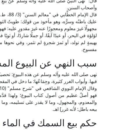
قال: "نَهَى النبيُّ صلى الله عليه وآله وسلم َعَنْ بَي
وأصحاب السنن.
قال الإم
عليك باطنُه وسرُّه، وهو مأخوذ من قولك: طويتُ الثوبَ 
مجهولًا غيرَ معلوم ومعجوزًا عنه غيرَ مقدورٍ عليه: فهو
لؤلؤة في البحر، أو عبدًا آبقًا، أو جملًا شاردًا، أو ثو
بهيمةٍ لم تولد، أو ثمرَ شجرةٍ لم تثمر، وفي نحوها من ا
مفسوخ.
سبب النهي عن البيوع الم
نهى صلى الله عليه وآله وسلم عن هذه البيوع: تحصينًا
فيها. وأبواب الغرر كثيرة، وجِمَاعُها: ما دخل في المقص
فهو أصلٌ عظيم من أصول كتاب البيوع؛ ولهذا قدَّ
والمعدوم، والمجهول، وما لا يقدر على تسليمه، وما لم
بيعه باطل: لأنه غرر] اهـ.
حكم بيع السمك في الماء و