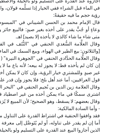
أجازوه عند القدرة على التسليم ولو بالحيلة والاصطياد.
في الماء قبل الشراء ففي الخيار إذا تسلَّمه قولان، و
رؤية حجم ما فيه حقيقةً:
وعاءٍ أو جُبٍّ يقدر على أخذه بغير صيدٍ: فالبيع جائ
متى شاء ما شاء كالذي لا يأخذه إلا بصيد] اهـ.
[والثلاثون: بيع الطير في الهواء، وبيع السمك في الماء،
إن كان لم يأخذه قط: لا يجوز له بيعه؛ لأنه باع ما ل
غير صيدٍ وللمشتري خيار الرؤية، وإن كان لا يمكن أخذُه 
قول العراقيين، أما عند أهل بلخ: فلا يجوز وإن قدر على
اشترى سمكًا في ماء يمكن أخذه من غير اصطياد فرآ
وقال بعضهم: لا يسقط، وهو الصحيح؛ لأن المبيع لا يُرَى 
- وأما السادة المالكية:
فقد وافقوا الحنفية في اشتراط القدرة على التناول من
أما إن لم يقدر على تناوله، أو لم يُتَوصَّل إلى معرفة 
الذين أجازوا البيع عند القدرة على التسليم ولو بالحيلة