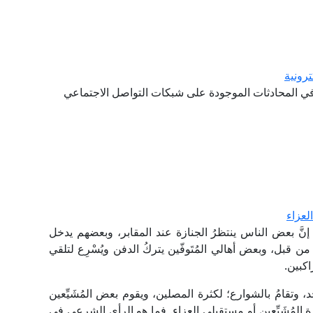
ترونية
 في المحادثات الموجودة على شبكات التواصل الاجتماعي
لعزاء
نَّ بعض الناس ينتظرُ الجنازة عند المقابر، وبعضهم يدخل
من قبل، وبعض أهالي المُتَوفّين يتركُ الدفن ويُسْرِع لتلقي
كبين.
 وتقامُ بالشوارع؛ لكثرة المصلين، ويقوم بعض المُشَيِّعين
رة المُشَيِّعين أو مستقبلي العزاء. فما هو الرأي الشرعي في