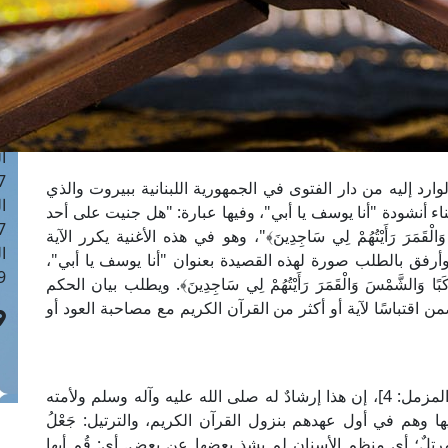
ا
 :44
ا
 :19
ا
 : 0
ا
7
ارد إليه من دار الفتوى في الجمهورية اللبنانية ببيروت والذي
ا
ء أنشودة "أنا يوسف يا أبي"، وفيها عبارة: "هل جنيت على أحد
: 41
َ وَالْقَمَرَ رَأَيْتُهُمْ لِي سَاجِدِينَ﴾"، وهو في هذه الأغنية يكرر الآية
ا
وأرفق بالطلب صورة لهذه القصيدة بعنوان "أنا يوسف يا أبي"،
 :6
بًا وَالشَّمْسَ وَالْقَمَرَ رَأَيْتُهُمْ لِي سَاجِدِينَ﴾. ويطلب بيان الحكم
تباسًا لآية أو أكثر من القرآن الكريم مع مصاحبة العود أو
﴾ [المزمل: 4]، إن هذا إرشادٌ له صلى الله عليه وآله وسلم ولأمته
 وهم في أول عهدهم بنزول القرآن الكريم، والترتيل: جَعْلُ
 مرتلٌ؛ أي منظم الأسنان لم يشذ بعضها عن بعض. أي: قُم أيها