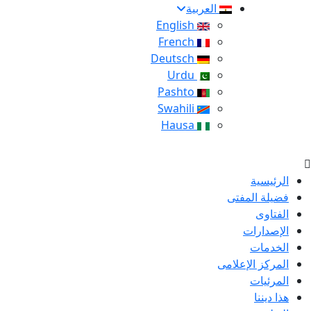
العربية
English
French
Deutsch
Urdu
Pashto
Swahili
Hausa
الرئيسية
فضيلة المفتى
الفتاوى
الإصدارات
الخدمات
المركز الإعلامى
المرئيات
هذا ديننا