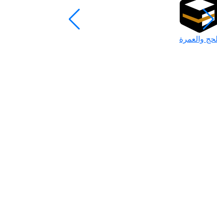
لحج والعمرة
رمضان