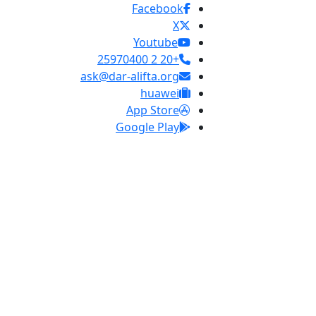
Facebook
X
Youtube
+20 2 25970400
ask@dar-alifta.org
huawei
App Store
Google Play