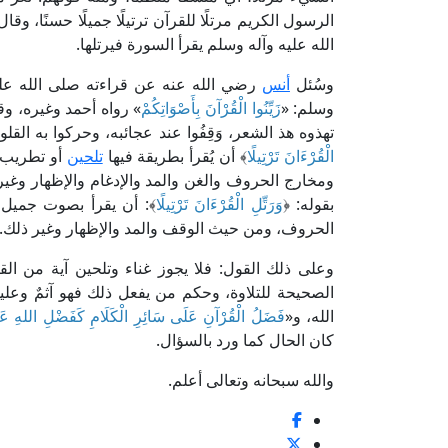
الرسول الكريم مرتلًا للقرآن ترتيلًا جميلًا حسنًا، وقا
الله عليه وآله وسلم يقرأ السورة فيرتلها.
وسُئل
أنس
رضي الله عنه عن قراءته صلى الله عليه
وسلم: «
زَيِّنُوا الْقُرْآنَ بِأَصْوَاتِكُمْ
» رواه أحمد وغيره، و
تهذوه هذ الشعر، وَقِفُوا عند عجائبه، وحركوا به ال
الْقُرْءَانَ تَرْتِيلًا
﴾ أن يُقرأ بطريقة فيها
تلحين
أو تطريب ي
ومخارج الحروف والغن والمد والإدغام والإظهار وغير 
بقوله: ﴿
وَرَتِّلِ الْقُرْءَانَ تَرْتِيلًا
﴾: أن يقرأ بصوت جميل 
الحروف، ومن حيث الوقف والمد والإظهار وغير ذلك.
وعلى ذلك القول: فلا يجوز غناء وتلحين آية من ال
الصحيحة للتلاوة، وحكم من يفعل ذلك فهو آثمٌ وعليه
الله، و«
فَضَلُ الْقُرْآنِ عَلَى سَائِرِ الْكَلَامِ كَفَضْلِ اللهِ عَل
كان الحال كما ورد بالسؤال.
والله سبحانه وتعالى أعلم.