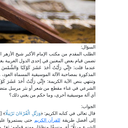
السؤال:
الطلب المقدم من مكتب الإمام الأكبر شيخ الأزهر الو
تضمن قيام بعض المغنين في إحدى الدول العربية بغنا
عندما قلت: ﴿إِنِّي رَأَيْتُ أَحَدَ عَشَرَ كَوْكَبًا وَالشَّمْس
المذكورة بمصاحبة الآلة الموسيقية المسماة العود، 
وتنتهي بنص الآية الكريمة: ﴿إِنِّي رَأَيْتُ أَحَدَ عَشَرَ كَوْكَ
الشرعي في غناء مقطع من شعر أو نثر مرسل متضمن اق
أي آلة موسيقية أخرى، وما حكم من يغني ذلك؟
الجواب:
قال تعالى في كتابه الكريم: ﴿
وَرَتِّلِ الْقُرْءَانَ تَرْتِيلًا
إلى أفضل طريقة
للقرآن الكريم
حتى يستمروا عليها
الشيء مرتلًا؛ أي منسقًا منظمًا، ومنه قولهم: ثغرٌ