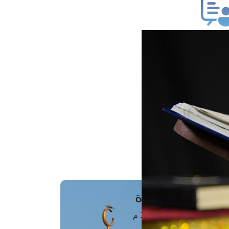
ب فتوى
تعلام عن فتوى
ز موعد
فتوى الهاتفية
َواقِيتُ الصَّـــلاة
اهرة · 10 أغسطس 2026 م