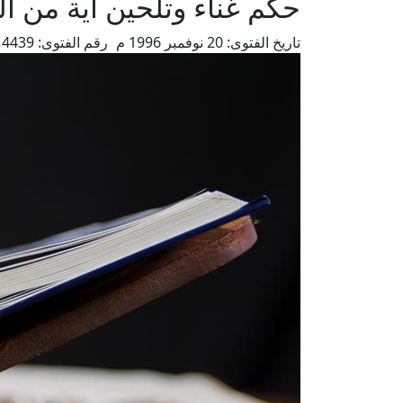
حكم غناء وتلحين آية من ال
تاريخ الفتوى:
20 نوفمبر 1996 م
رقم الفتوى:
4439