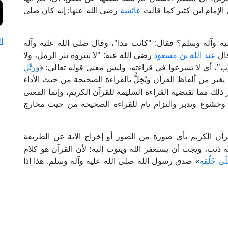
ل الإمام ابن كثير كما قالت
عائشة
رضي الله عنها: إنه كان صلى
ا
 وآله وسلم؟ فقال: "كانت مدا"، وقال صلى الله عليه وآله
قال
عبد الله بن مسعود
رضي الله عنه: "لا تنثروه نثر الرمل، ولا
قلوب"، أي لا تسرعوا في قراءته، وليس معنى قوله تعالى: ﴿
وَرَتِّلِ
غير من ألفاظ القرآن ويُخِلُّ بالقراءة الصحيحة من حيث الأداء
ذلك مما تقتضيه القراءة السليمة للقرآن الكريم، وإنما المعنى
وخشوع وتدبر والتزام تام للقراءة الصحيحة من حيث مخارج
قرآن الكريم بأي صورة من الصور أو إخراج الآية عن الطريقة
 ذنب، ويجب أن يستغفر الله ويتوب إليه؛ لأن القرآن هو كلام
َى خَلْقِهِ
» صدق رسول الله صلى الله عليه وآله وسلم. هذا إذا