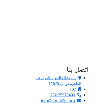
اتصل بنا
حديقة الخالدين - الدراسة -
القاهرة ص.ب 11675
107
202-25970400
info@dar-alifta.org