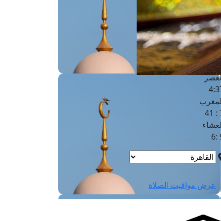
لفجر
4
لشروق
6
لظهر
1
لعصر
4:3
لمغرب
7 
لعشاء
9
عرض مواقيت الصلاة