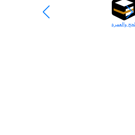
لحج والعمرة
رمضان