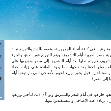
ا
 :41
ا
 :17
ا
 : 1
ا
8
عين في كافة أنحاء الجمهورية، ونقوم بالذبح والتوزيع نيابة
ا
مصر العربية أيام التشريق، ويتم التوزيع فور الذبح، والجزء
: 44
ريق، ثم يتم نقلها بعد أيام التشريق إلى مصر وتوزيعها على
ا
ة نقلها لحمًا بعد ذبحها، مما يعود بالفائدة على زيادة أعداد
 :9
المحتاجين. فهل يجوز توزيع لحوم الأضاحي التي تم ذبحها أيام
ا إلى مصر؟
 خارجَها في أيام النحر والتشريق ولو أدَّى ذلك لتأخير توزيعها
اء بزيادة عدد الأضاحي والمستفيدين منها.