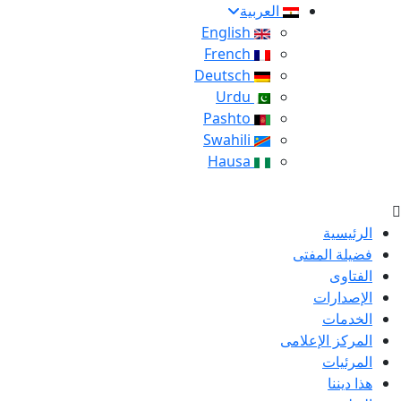
العربية
English
French
Deutsch
Urdu
Pashto
Swahili
Hausa
الرئيسية
فضيلة المفتى
الفتاوى
الإصدارات
الخدمات
المركز الإعلامى
المرئيات
هذا ديننا