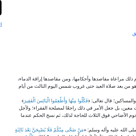
ا
ق
ذلك مراعاة مقاصدها وأحكامها، ومن مقاصدها إراقة الدماء،
وهو من بعد صلاة العيد حتى غروب شمس اليوم الثالث من أيام
المساكين؛ قال تعالى: ﴿
فَكُلُوا مِنْهَا وَأَطْعِمُوا الْبَائِسَ الْفَقِيرَ
﴾
ع بوقت معين، بل جعل الأمر في ذلك راجعًا لمصلحة الفقراء؛ ولأجل
حوم الأضاحي فوق الثلاث للحاجة لذلك، ثم نسخ الحكم عندما
ى الله عليه وآله وسلم: «
مَنْ ضَحَّى مِنْكُمْ فَلَا يُصْبِحَنَّ بَعْدَ ثَالِثَةٍ