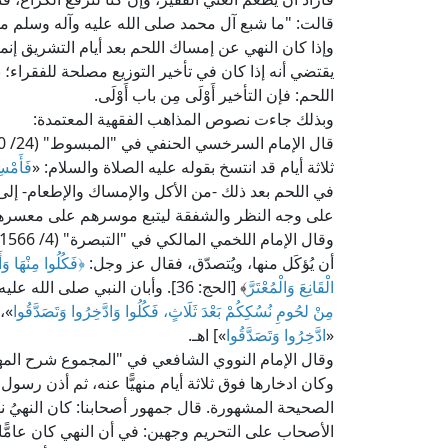
قالت: "ما شبع آل محمد صلى الله عليه وآله وسلم من خبزِ
وإذا كان النهي عن إمساك اللحم بعد أيام التشريق إن
يقتضي أنه إذا كان في تأخير التوزيع مصلحة للفقراء؛ بز
اللحم: فإن التأخير أَوْلَى مِن باب أَوْلَى.
وبذلك جاءت نصوص المذاهب الفقهية المعتمدة:
ثلاثة أيام قد انتسخ بقوله عليه الصلاة والسلام: «
فَأَمْسِ
في اللحم بعد ذلك -من الأكل والإمساك والإطعام- إلى 
على وجه النظر والشفقة ليتبع موسرهم على معسرهم، و
أن يُؤكَل منها، ويُتصدّق، فقال عز وجل:
﴿
فَكُلُوا مِنْهَا وَ
الْقَانِعَ وَالْمُعْتَرَّ
﴾ [الحج: 36]. وأبان النبي صلى الله عليه وآله وسلم أن الضحايا كذلك، فقال: «
مِنْ لحُومِ نُسُكِكُمْ بَعْدَ ثَلَاثٍ، فَكُلُوا وَادَّخِرُوا وَتَصَدَّقُوا
»،
«
ادَّخِرُوا وَتَصَدَّقُوا
»] اهـ.
وكان ادخارها فوق ثلاثة أيام منهيًّا عنه، ثم أذن رسو
الصحيحة المشهورة. قال جمهور أصحابنا: كان النهيُ نه
الأصحاب على التحريم وجهين: في أن النهي كان عامًّا