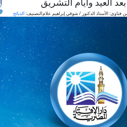
د العيد وأيام التشريق
ن فتاوى:
الأستاذ الدكتور / شوقي إبراهيم علام
التصنيف:
الذبائح
طل
اس
حج
ال
م
الق