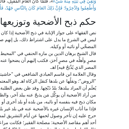
وَبَقِيَ فِي بَيْتِهِ مِنْهُ شَيْءٌ
»، فَلَمَّا كَانَ العَامُ المُقْبِلُ، قَا
وَأَطْعِمُوا وَادَّخِرُوا؛ فَإِنَّ ذَلِكَ العَامَ كَانَ بِالنَّاسِ جَهْدٌ، فَأَر
حكم ذبح الأضحية وتوزيعها
نص الفقهاء على جواز الإنابة في ذبح الأضحية إذا كان 
ليس في الشرع ما يدل على اشتراط ذلك، بل إنهم صرَّحو
المضحِّي أو نائبه أو وكيله.
مصرٍ وأهلُه في مصرٍ آخرَ، فكتب إليهم أن يضحوا عنه، فإ
المصر الذي يُذْبَحُ فيه] اهـ.
"الروض": ونقلُها عن بلدها كنقل الزكاة اهـ وهو المعتمد
يُعلَم أن المراد ببلدها: بلدُ ذَبْحِها. وقد ظن بعض الط
من أراد الأضحية أن يوكِّل مَن يذبحُ عنه ببلد آخر، والظا
مكان ذبح فيه بنفسه أو نائبه، من بلده أو بلد أخرى أو با
فإذا ما أناب الإنسان غيره بالأضحية عنه في بلد غير ب
حرج عليه إن تأخر وصول لحمها عن أيام التشريق لمس
أحد أهم مقاصد الأضحية: مصلحة الفقير؛ فكانت مراعات