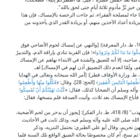
 بُرٍّ مأدومٍ ثلاثةَ أيامٍ حتى لحق بالله".
ما جاء لمصلحة الفقراء، ثم جاءت الرخصة بالإمساك، فإن هذا
يادة أعداد الآخذين منهم، أو بزيادة القدر الذي يأخذونه من
قال الإمام السرخسي الحنفي في "المبسوط" (24/ 10، ط. دار المعرفة): [والنهي عن إمساك لحوم الأضاحي فوق
كُوا مَا بَدَا لَكُمْ وتَزَوَدُوا
»؛ فإن القربة تنادي بإراقة الدم، والتدبيرُ
صاحبه، إلا أنه للضيق والشدة في الابتداء نهاهم عن الإمساك
لَمّا انعدم ذلك التضييق أذن لهم في الإمساك] اهـ.
وقال الإمام اللخمي المالكي في "التبصرة" (4/ 1566، ط. وزارة الأوقاف قطر): [أمر الله سبحانه وتعالى في الهدايا
أَطْعِمُوا الْبَائِسَ الْفَقِيرَ
﴾
[الحج: 28]، وقال: ﴿
فَكُلُوا مِنْهَا وَأَطْعِمُوا
كُنْتُ نَهَيْتُكُمْ أَنْ تُمْسِكُوا
 فأباح الإمساك بعد ثلاث، وأثبت الصدقة فلم ينسخها، فقال:
وقال الإمام النووي الشافعي في "المجموع شرح المهذب" (8/ 418، ط. دار الفكر): [يجوز أن يدخر من لحم الأضحية،
ل الله صلى الله عليه وآله وسلم فيه، وذلك ثابت في الأحاديث
يَ تحريمٍ، وقال أبو علي الطبري: يحتمل التنزيه، وذكر
 ثم نسخ، أم كان مخصوصًا بحالة الضيق الواقع تلك السنة فلما