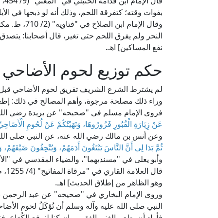
قال
بفوات وقته؛ كتفرقة اللحم، وذلك أنه لو ذبحها في الأيا
وقال الإمام ا
النحر ولم يفرق اللحم حتى تغير، قال أصحابنا: يتصدق 
نفع المساكين] اهـ.
حكم توزيع لحوم الأضاحي بع
لم يشترط الشرع الشريف تفريق لحوم الأضاحي قبل انت
وراء ذلك مصلحة مرجوة، وأهم المصالح في ذلك: إطعا
فروى الإمام مسلم في "صحيحه" عن بريدة رضي الله ع
عَنْ زِيَارَةِ الْقُبُورِ فَزُورُوهَا، وَنَهَيْتُكُمْ عَنْ لُحُومِ الْأَضَاحِيّ
وعن أنس بن مالك رضي الله عنه، عن النبي صلى الله
ثُمَّ بَدَا لِي أَنَّ النَّاسَ يَبْتَغُونَ أَدَمَهُمْ، وَيُتْحِفُونَ ضَيْفَهُمْ، 
وأبو يعلى في "مسنديهما"، والضياء المقدسي في "الأح
قال 
وهو الظاهر من إطلاق الحديث] اهـ.
وروى الإمام البخاري في "صحيحه" عن عبد الرحمن بن
النبي صلى الله عليه وآله وسلم أن تُؤكَلُ لحوم الأض
فأراد أن يطعم الغني الفقير، وإن كنا لنرفع الكُرَا