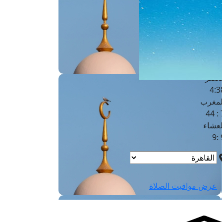
لفجر
4
لشروق
6
لظهر
1
لعصر
4:3
لمغرب
7 
لعشاء
9
عرض مواقيت الصلاة