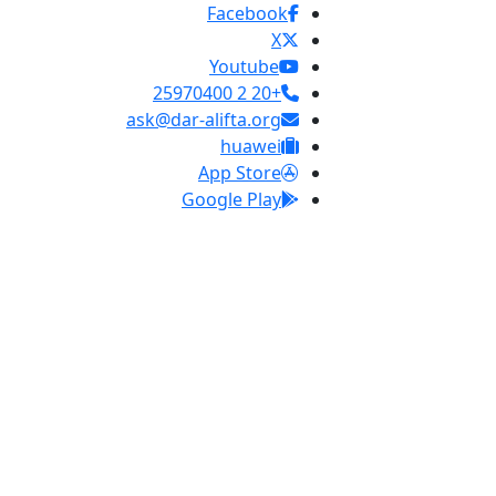
Facebook
X
Youtube
+20 2 25970400
ask@dar-alifta.org
huawei
App Store
Google Play