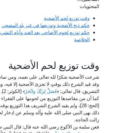
المحتويات
وقت توزيع لحم الأضحية
حكم ذبح الأضحية وتوزيعها في غير بلد المضحي
حكم توزيع لحوم الأضاحي بعد العيد وأيام التشري
الخلاصة
وقت توزيع لحم الأضحية
شرعت الأضحية شكرًا لله تعالى على نعمه، ومن تمام 
وقد قيد الشرع ذلك بوقتٍ لا تجزئ الأضحية إلا فيه، 
التشريق، قال تعالى: ﴿
فَصَلِّ لِرَبِّكَ وَانْحَرْ
﴾ [الكوثر: 2].
كما أن من مقاصدها التوزيع من لحومها على الفقراء و
[الحج: 28]، ولم يقيد الشرع الشريف هذا التوزي
ذلك نهى النبي صلى الله عليه وآله وسلم عن ادخار ل
زالت الحاجة.
فعن سلمة بن الأكوع رضي الله عنه قال: قال النبي صل