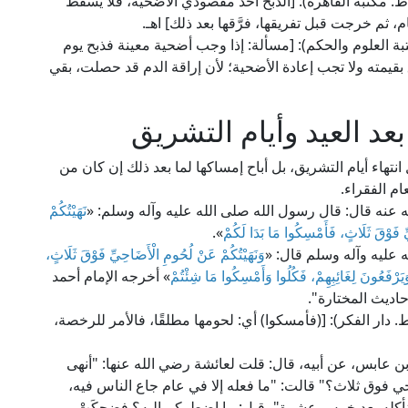
 الإمام ابن قدامة الحنبلي في "المغني" (9/ 454، ط. مكتبة القاهرة): [الذبح أحد مقصودي الأضحية، فلا يسقط
م، ثم خرجت قبل تفريقها، فرَّقها بعد ذلك] اهـ.
بن الصلاح في "فتاويه" (2/ 710، ط. مكتبة العلوم والحكم): [مسألة: إذا وجب أضحية معينة فذبح يوم
بقيمته ولا تجب إعادة الأضحية؛ لأن إراقة الدم قد حصلت، بقي
د العيد وأيام التشريق
هاء أيام التشريق، بل أباح إمساكها لما بعد ذلك إن كان من
م الفقراء.
نه قال: قال رسول الله صلى الله عليه وآله وسلم: «
نَهَيْتُكُمْ
ِ فَوْقَ ثَلَاثٍ، فَأَمْسِكُوا مَا بَدَا لَكُمْ
».
 عليه وآله وسلم قال: «
وَنَهَيْتُكُمْ عَنْ لُحُومِ الْأَضَاحِيِّ فَوْقَ ثَلَاثٍ،
وَيَرْفَعُونَ لِغَائِبِهِمْ، فَكُلُوا وَأَمْسِكُوا مَا شِئْتُمْ
» أخرجه الإمام أحمد
اديث المختارة".
العلامة القاري في "مرقاة المفاتيح" (4/ 1255، ط. دار الفكر): [(فأمسكوا) أي: لحومها مطلقًا، فالأمر للرخصة،
 عابس، عن أبيه، قال: قلت لعائشة رضي الله عنها: "أنهى
احي فوق ثلاث؟" قالت: "ما فعله إلا في عام جاع الناس فيه،
ع، فنأكله بعد خمس عشرة"، قيل: ما اضطركم إليه؟ فضحكَتْ،