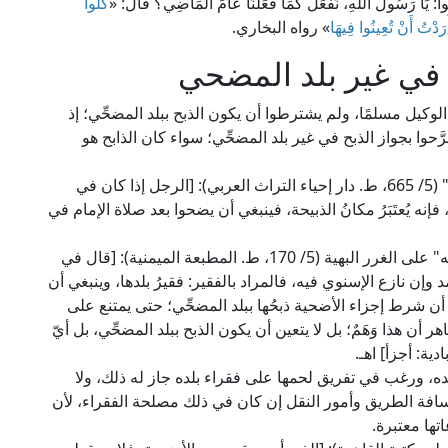
لُوا: يَا رَسُولَ اللهِ، نَفْعَلُ كَمَا فَعَلْنَا عَامَ المَاضِي؟ قَالَ: «
كُلُوا
َدْتُ أَنْ تُعِينُوا فِيهَا
» رواه البخاري.
 في غير بلد المضحي
الوكيل مسلمًا، ولم يشترطوا أن يكون الذبح ببلد المضحِّي؛ إذ
ا بجواز الذبح في غير بلد المضحِّي؛ سواء كان الذابح هو
قال الشيخ برهان الدين بن مازه الحنفي في "المحيط" (5/ 665، ط. دار إحياء التراث العربي): [الرجل إذا كان في
نه يُعتَبَرُ مكانُ الذبيحة، فينبغي أن يضحوا بعد صلاة الإمام في
وقال العلامة ابن قاسم العبادي الشافعي في "حاشيته" على الغرر البهية (5/ 170، ط. المطبعة الميمنية): [قال في
 وإن نازع الإسنوي فيه، فالمراد بالفقير: فقيرُ بلدها، وينبغي أن
لبة أن شرط إجزاء الأضحية ذبحُها ببلد المضحِّي؛ حتى يمتنع على
هر أن هذا وَهَمٌ؛ بل لا يتعين أن يكون الذبح ببلد المضحِّي، بل أيّ
دية: أجزأ] اهـ.
لده، ورغب في تفريق لحمها على فقراء بلده جاز له ذلك، ولا
افة الطريق وأمور النقل إن كان في ذلك مصلحة الفقراء، لأن
ها معتبرة.