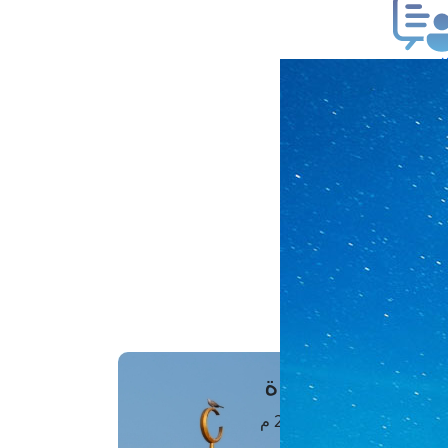
ب فتوى
تعلام عن فتوى
ز موعد
فتوى الهاتفية
َواقِيتُ الصَّـــلاة
اهرة · 07 أغسطس 2026 م