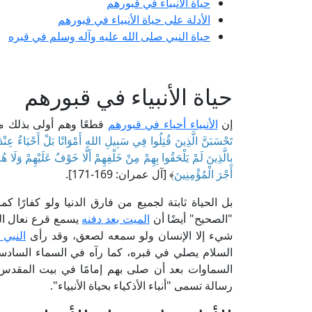
حياة الأنبياء في قبورهم
الأدلة على حياة الأنبياء في قبورهم
حياة النبي صلى الله عليه وآله وسلم في قبره
حياة الأنبياء في قبورهم
إن
الأنبياء أحياء في قبورهم
قطعًا وهم أولى بذلك 
أَجْرَ الْمُؤْمِنِينَ
﴾ [آل عمران: 169-171].
بل الحياة ثابتة لجميع من فارق الدنيا ولو كفارًا
"الصحيح" أيضًا أن
الميت بعد دفنه
يسمع قرع نعال الم
شيء إلا الإنسان ولو سمعه لصعق، وقد رأى
النبي 
السلام يصلي في قبره، كما رآه في السماء السادسة، 
السماوات بعد أن صلى بهم إمامًا في بيت المقدس، 
رسالة تسمى "أنباء الأذكياء بحياة الأنبياء".