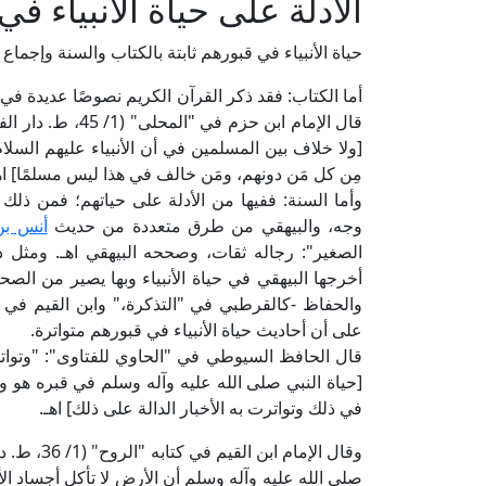
الأدلة على حياة الأنبياء ف
حياة الأنبياء في قبورهم ثابتة بالكتاب والسنة وإجماع ا
أما الكتاب: فقد ذكر القرآن الكريم نصوصًا عديدة في 
قال الإمام ابن حز
[ولا خلاف بين المسلمين في أن الأنبياء عليهم السلام
مِن كل مَن دونهم، ومَن خالف في هذا ليس مسلمًا] اه
وأما السنة: ففيها من الأدلة على حياتهم؛ فمن ذلك 
وجه، والبيهقي من طرق متعددة من حديث
أنس بن
الصغير": رجاله ثقات، وصححه البيهقي اهـ. ومثل 
أخرجها البيهقي في حياة الأنبياء وبها يصير من الصح
والحفاظ -كالقرطبي في "التذكرة،" وابن القيم في كت
على أن أحاديث حياة الأنبياء في قبورهم متواترة.
قال الحافظ السيوطي في "الحاوي للفتاوى": "وتواترت ب
[حياة النبي صلى الله عليه وآله وسلم في قبره هو وسائر
في ذلك وتواترت به الأخبار الدالة على ذلك] اهـ.
وقال الإما
صلى الله عليه وآله وسلم أن الأرض لا تأكل أجساد الأنب