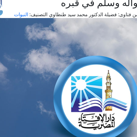
وآله وسلم في قبره
ن فتاوى:
فضيلة الدكتور محمد سيد طنطاوي
التصنيف:
النبوات
طل
اس
حج
ال
م
الق