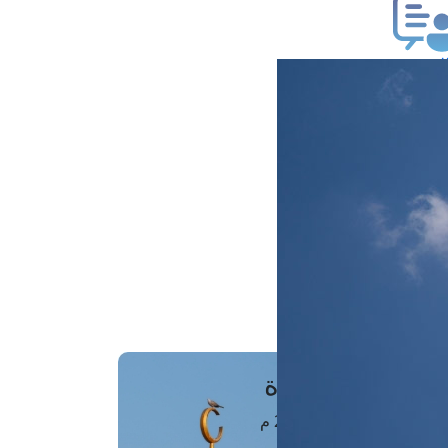
ب فتوى
تعلام عن فتوى
ز موعد
فتوى الهاتفية
َواقِيتُ الصَّـــلاة
اهرة · 06 أغسطس 2026 م