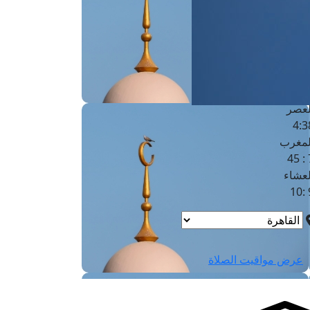
لفجر
4
لشروق
6
لظهر
1
لعصر
4:3
لمغرب
7 
لعشاء
9
عرض مواقيت الصلاة