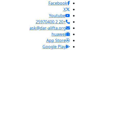
Facebook
X
Youtube
+20 2 25970400
ask@dar-alifta.org
huawei
App Store
Google Play