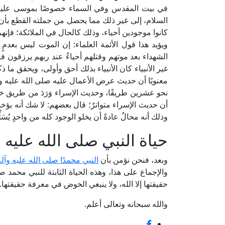
في بيت المقدس وفي السماء خصوصًا بموسى عليه ال
السلام، إلى غير ذلك مما يحصل من جملته القطع بأن موت ا
كانوا موجودين أحياء، وذلك كالحال في الملائكة؛ فإنهم 
ويؤيد هذا قول الأئمة العلماء: إن الموت ليس بعدمٍ
الشهداء بعد موتهم وقتلهم أحياءٌ عند ربهم يرزقون ف
غير الأنبياء كان الأنبياء بذلك أحق وأولى، ويحقق ما ذكره
معنويًا أن حديث عرض الأعمال عليه صلى الله عليه وآ
نحو عشرين طريقًا، وحديث الإسراء وَرَدَ من طريق خ
أن حديث الإسراء متواترٌ؛ قال بعضهم: لا شك أنه يؤخذ
وذلك أنه محالٌ عادةً أن يخلو الوجود كله من واحدٍ يُسَلّ
حياة النبي صلى الله عليه
وبعد، فنحن نؤمن بأن
النبي محمدًا صلى الله عليه وآ
والإجماع على هذا، وهذه الحياة الثابتة للنبي محمد صلى
حقيقتها إلا الله، ولا ينبغي الخوض في معرفة حقيقتها.
والله سبحانه وتعالى أعلم.