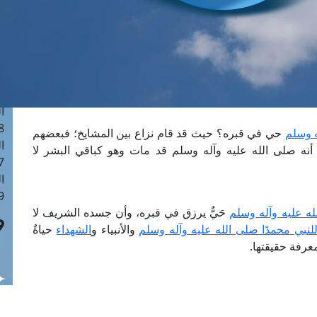
ا
 :40
ا
 :17
ا
 : 1
ا
8
ه وسلم
حي في قبره؟ حيث قد قام نزاع بين المشايخ؛ فبعضهم
ا
 أنه صلى الله عليه وآله وسلم قد مات وهو كباقي البشر لا
: 45
ا
 :10
له عليه وآله وسلم
حَيٌّ يرزق في قبره، وأن جسده الشريف لا
لنبي محمدًا صلى الله عليه وآله وسلم
والأنبياء و
الشهداء
حياةٌ
معرفة حقيقتها.