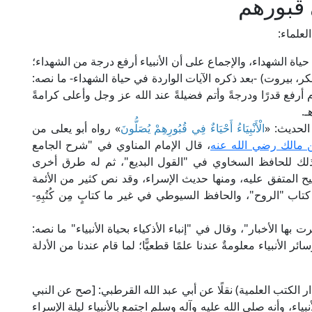
ي قبورهم
لعلماء:
حياة الشهداء، والإجماع على أن الأنبياء أرفع درجة من الشهداء؛
م في "المحلى" (1/ 45، ط. دار الفكر، بيروت) -بعد ذكره الآيات الواردة في حياة الشهداء- ما نصه:
 أرفع قدرًا ودرجةً وأتم فضيلةً عند الله عز وجل وأعلى كرامةً
ـ.
الحديث: «
الْأَنْبِيَاءُ أَحْيَاءٌ فِي قُبُورِهِمْ يُصَلُّونَ
» رواه أبو يعلى من
 مالك رضي الله عنه
، قال الإمام المناوي في "شرح الجامع
ذلك للحافظ السخاوي في "القول البديع"، ثم له طرق أخرى
يح المتفق عليه، ومنها حديث الإسراء، وقد نص كثير من الأئمة
اب "الروح"، والحافظ السيوطي في غير ما كتابٍ مِن كُتُبِهِ-
ها الأخبار"، وقال في "إنباء الأذكياء بحياة الأنبياء" ما نصه:
 الأنبياء معلومةٌ عندنا علمًا قطعيًّا؛ لما قام عندنا من الأدلة
م ابن القيم في كتابه "الروح" (1/ 36، ط. دار الكتب العلمية) نقلًا عن أبي عبد الله القرطبي: [صح عن النبي
ياء، وأنه صلى الله عليه وآله وسلم اجتمع بالأنبياء ليلة الإسراء