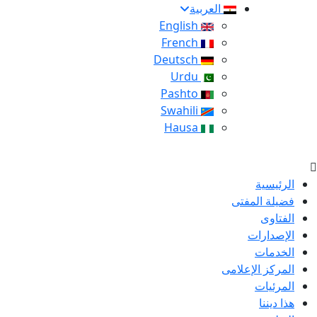
العربية
English
French
Deutsch
Urdu
Pashto
Swahili
Hausa
الرئيسية
فضيلة المفتى
الفتاوى
الإصدارات
الخدمات
المركز الإعلامى
المرئيات
هذا ديننا