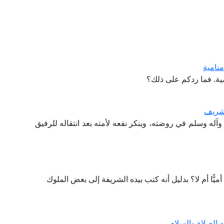
منامية
ية. فما ردكم على ذلك؟
لشريف
وآله وسلم في روضته، وينكر نفعه لأمته بعد انتقاله للرفيق
يًّا أم لا؟ بدليل أنه كتب بيده الشريفة إلى بعض الملوك
الصلاة والسلام