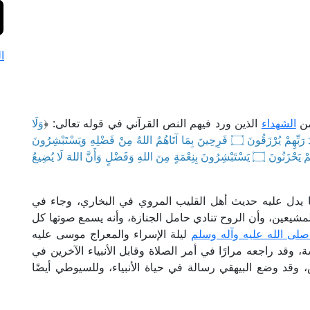
ا
من
الشهداء
الذين ورد فيهم النص القرآني في قوله تعالى: ﴿
وَلَا
تَحْسَبَنَّ الَّذِينَ قُتِلُوا فِي سَبِيلِ اللهِ أَمْوَاتًا بَلْ أَحْيَاءٌ عِنْدَ رَبِّهِمْ يُرْزَقُونَ ۝ فَرِحِينَ بِمَا آتَاهُمُ اللهُ مِنْ فَضْلِهِ وَيَسْتَبْشِرُونَ
بِالَّذِينَ لَمْ يَلْحَقُوا بِهِمْ مِنْ خَلْفِهِمْ أَلَّا خَوْفٌ عَلَيْهِمْ وَلَا هُمْ يَحْزَنُونَ ۝ يَسْتَبْشِرُونَ بِنِعْمَةٍ مِنَ اللهِ وَفَضْلٍ وَأَنَّ اللهَ لَا يُضِيعُ
 كما يدل عليه حديث أهل القليب المروي في البخاري، وجاء في
شيعين، وأن الروح تنادي حامل الجنازة، وأنه يسمع صوتها كل
صلى الله عليه وآله وسلم
ليلة الإسراء والمعراج موسى عليه
وقد راجعه مرارًا في أمر الصلاة وقابل الأنبياء الآخرين في
وقد وضع البيهقي رسالة في حياة الأنبياء، وللسيوطي أيضًا