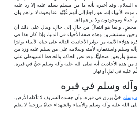
سلام، وقد أخبره بأنه ما من مسلم يسلم عليه إلا رد عليه
لأنبياء إنما هو راجعٌ إلى أنهم غُيِّبُوا عنا بحيث لا نراهم وإن
أحياءٌ وموجودون ولا نراهم] اهـ.
 محضٍ، وإنما هو انتقالٌ من حالٍ إلى حالٍ، ويدل على ذلك أن
رحين مستبشرين وهذه صفة الأحياء في الدنيا، وإذا كان هذا في
 هؤلاء الأئمة من تواتر الأحاديث الدالة على حياة الأنبياء تواترًا
له وسلم واستغفاره لأمته وسلامه على من يسلم عليه وَرَدَ من
مسةٍ وأربعين صحابيًّا، وقد نص الحاكم والحافظ السيوطي على
 من هذه الأحاديث أنه صلى الله عليه وآله وسلم حَيٌّ في قبره،
ِم عليه في ليلٍ أو نهار.
 وآله وسلم في قبره
له وسلم
حَيٌّ يرزق في قبره، وأن جسده الشريف لا تأكله الأرض،
 الله عليه وآله وسلم والأنبياء والشهداء حياةٌ برزخيةٌ لا يعلم