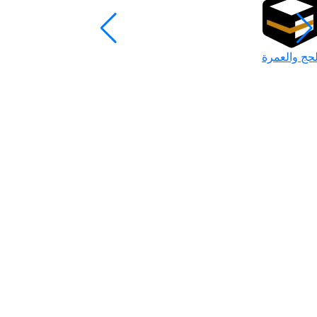
لحج والعمرة
رمضان