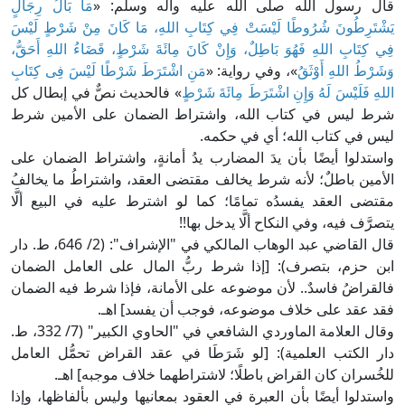
قال رسول الله صلى الله عليه وآله وسلم: «
مَا بَالُ رِجَالٍ
يَشْتَرِطُونَ شُرُوطًا لَيْسَتْ فِي كِتَابِ اللهِ، مَا كَانَ مِنْ شَرْطٍ لَيْسَ
فِي كِتَابِ اللهِ فَهُوَ بَاطِلٌ، وَإِنْ كَانَ مِائَةَ شَرْطٍ، قَضَاءُ اللهِ أَحَقُّ،
وَشَرْطُ اللهِ أَوْثَقُ
»، وفي رواية: «
مَنِ اشْتَرَطَ شَرْطًا لَيْسَ فِى كِتَابِ
اللهِ فَلَيْسَ لَهُ وَإِنِ اشْتَرَطَ مِائَةَ شَرْطٍ
» فالحديث نصٌّ في إبطال كل
شرط ليس في كتاب الله، واشتراط الضمان على الأمين شرط
ليس في كتاب الله؛ أي في حكمه.
واستدلوا أيضًا بأن يدَ المضارب يدُ أمانةٍ، واشتراط الضمان على
الأمين باطلٌ؛ لأنه شرط يخالف مقتضى العقد، واشتراطُ ما يخالفُ
مقتضى العقد يفسدُه تمامًا؛ كما لو اشترط عليه في البيع ألَّا
يتصرَّف فيه، وفي النكاح ألَّا يدخل بها!!
قال القاضي عبد الوهاب المالكي في "الإشراف": (2/ 646، ط. دار
ابن حزم، بتصرف): [إذا شرط ربُّ المال على العامل الضمان
فالقراضُ فاسدٌ.. لأن موضوعه على الأمانة، فإذا شرط فيه الضمان
فقد عقد على خلاف موضوعه، فوجب أن يفسد] اهـ.
وقال العلامة الماوردي الشافعي في "الحاوي الكبير" (7/ 332، ط.
دار الكتب العلمية): [لو شَرَطَا في عقد القراض تحمُّل العامل
للخُسران كان القراض باطلًا؛ لاشتراطهما خلاف موجبه] اهـ.
واستدلوا أيضًا بأن العبرة في العقود بمعانيها وليس بألفاظها، وإذا