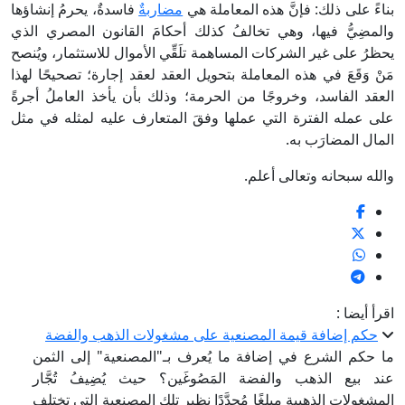
بناءً على ذلك: فإنَّ هذه المعاملة هي
مضاربة
ٌ فاسدةٌ، يحرمُ إنشاؤها
والمضِيُّ فيها، وهي تخالفُ كذلك أحكامَ القانون المصري الذي
يحظرُ على غير الشركات المساهمة تلَقِّي الأموال للاستثمار، ويُنصح
مَنْ وَقَعَ في هذه المعاملة بتحويل العقد لعقد إجارة؛ تصحيحًا لهذا
العقد الفاسد، وخروجًا من الحرمة؛ وذلك بأن يأخذ العاملُ أجرةً
على عمله الفترة التي عملها وفقَ المتعارف عليه لمثله في مثل
المال المضارَب به.
والله سبحانه وتعالى أعلم.
اقرأ أيضا :
حكم إضافة قيمة المصنعية على مشغولات الذهب والفضة
ما حكم الشرع في إضافة ما يُعرف بـ"المصنعية" إلى الثمن
عند بيع الذهب والفضة المَصُوغَين؟ حيث يُضِيفُ تُجَّار
المشغولات الذهبية مبلغًا مُحدَّدًا نظير تلك المصنعية التي تختلف