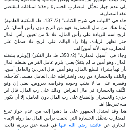
إلى عدم جواز تحمُّل المضاربِ الخسارةَ وحدَه؛ لمنافاته لمقتضى
عقد المضاربة.
جاء في "اللباب في شرح الكتاب" (2/ 137، ط. المكتبة العلمية):
[وما هلك من مال المضاربة فهو من الربح دون رأس المال؛ لأن
الربح اسم للزيادة على رأس المال، فلا بدَّ من تعيينِ رأسِ المال
حتى تظهر الزيادة، وإذا زاد الهالك على الربح فلا ضمانَ على
المضارب فيه؛ لأنه أمين] اهـ.
وجاء في "أسهل المدارك" (2/ 350، ط. دار الفكر): [(ويلزم بشغله
المال، وهو أمين ما لم يتَعَدَّ) يعني: يلزم عامل القراض بشغله المال
بأن تهيأ بشراء السلع بالمال، وهو أمين. قال الدردير: والعامل أمين..
والتلف والخسارة من ربه. واشتراطه على العامل مفسد، كتأجيله،
وقصره على ما لا يغلب وجوده وقراضه بعروض. يعني إن وقع
التَّلف والخسارة في مال القراض. وذلك على رب المال. قال ابن
جزي: والخسران والضياع على رب المال دون العامل، إلا أن يكون
منه تفريط] اهـ.
هذا وقد استدل الجمهور على ما ذهبوا إليه من عدم جواز تبرع
المضارب بتحمُّل الخسارة التي لحقت برأس المال بما رواه الإمام
البخاري عن
عائشة رضي الله عنها
في قصة عتق بريرة، قالت: