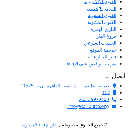
الفتوى الإلكترونية
المركز الإعلامى
الفتوى الشفوية
الفتوى المكتوبة
التاريخ الهجري
فروع الدار
الحساب الشرعي
خريطة الموقع
فض المنازعات
تدريب الوافدين على الإفتاء
اتصل بنا
حديقة الخالدين - الدراسة - القاهرة ص.ب 11675
107
202-25970400
info@dar-alifta.org
©جميع الحقوق محفوظة ل
دار الإفتاء المصرية