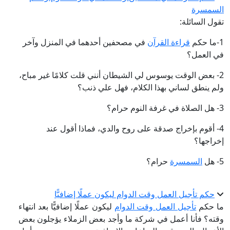
السمسرة
تقول السائلة:
1-ما حكم
قراءة القرآن
في مصحفين أحدهما في المنزل وآخر
في العمل؟
2- بعض الوقت يوسوس لي الشيطان أنني قلت كلامًا غير مباح،
ولم ينطق لساني بهذا الكلام، فهل علي ذنب؟
3- هل الصلاة في غرفة النوم حرام؟
4- أقوم بإخراج صدقة على روح والدي، فماذا أقول عند
إخراجها؟
5- هل
السمسرة
حرام؟
حكم تأجيل العمل وقت الدوام ليكون عملًا إضافيًّا
ما حكم
تأجيل العمل وقت الدوام
ليكون عملًا إضافيًّا بعد انتهاء
وقته؟ فأنا أعمل في شركة ما وأجد بعض الزملاء يؤجلون بعض