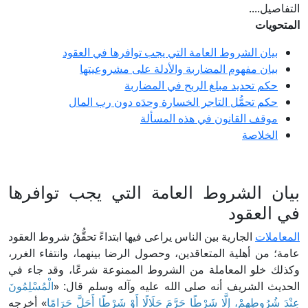
التفاصيل....
المتحويات
بيان الشروط العامة التي يجب توافرها في العقود
بيان مفهوم المضاربة والأدلة على مشروعيتها
حكم تحديد مبلغ الربح في المضاربة
حكم تحمُّل التاجر الخسارة وحدَه دون رب المال
موقف القانون في هذه المسألة
الخلاصة
بيان الشروط العامة التي يجب توافرها
في العقود
المعاملات
الجارية بين الناس يراعى فيها ابتداءً تحقُّقُ شروط العقود
عامة؛ من أهلية المتعاقدين، وحصول الرضا بينهما، وانتفاء الغرر،
وكذلك خلو المعاملة من الشروط الممنوعة شرعًا، وقد جاء في
الحديث الشريف أنه صلى الله عليه وآله وسلم قال: «
الْمُسْلِمُونَ
عِنْدَ شُرُوطِهِمْ، إِلَّا شَرْطًا حَرَّمَ حَلَالًا أَوْ شَرْطًا أَحَلَّ حَرَامًا
» أخرجه