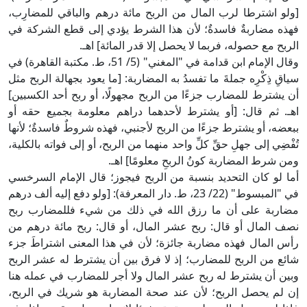
[ولو اشترطا لرب المال من الربح مائة درهم والباقي للمضارِب،
فهذه مضاربةٌ فاسدةٌ؛ لأن هذا الشرط يؤدي إلى قطع الشركة في
الربح مع حصوله، فربما لا يحصل إلا قدر المائة] اهـ.
وقال الإمام ابن قدامة في "المغني" (5/ 51، ط. مكتبة القاهرة) في
سياقِ ذِكْرِه جملةَ ما تفسدُ به المضاربة: [ما يعود بجهالة الربح مثل
أن يشترط للمضارب جزءًا من الربح مجهولًا، أو ربح أحد الكسبين]
اهـ. ثم قال: [أو يشترط لأحدهما دراهم معلومة بجميع حقه أو
ببعضه، أو يشترط جزءًا من الربح لأجنبي، فهذه شروطٌ فاسدةٌ؛ لأنها
تُفْضِي إلى جهلِ حقِّ كلِّ واحد منهما من الربح، أو إلى فواته بالكلية،
ومن شرط المضاربة كونُ الربحِ معلومًا] اهـ.
أما لو كان التحديد بنسبة من الربح فيجوز؛ قال الإمام السرخسي
في "المبسوط" (22/ 23، ط. دار المعرفة): [ولو دفع إليه ألف درهم
مضاربة على أن ما رزق الله في ذلك من شيء فللمضارب ربح
نصف المال أو قال: ربح عشر المال، أو قال: ربح مائة درهم من
رأس المال فهذه مضاربة جائزة؛ لأن في هذا المعنى اشتراطَ جزء
شائع من الربح للمضارب؛ إذ لا فرق بين أن يشترط له عشر الربح
وبين أن يشترط له ربح عشر المال ولا أجر للمضارب في عمله هنا
إن لم يحصل الربح؛ لأن عند صحة المضاربة هو شريك في الربح،