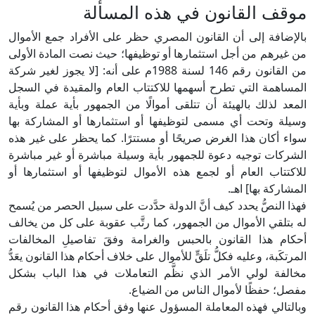
موقف القانون في هذه المسألة
بالإضافة إلى أن القانون المصري حظر على الأفراد جمع الأموال
من غيرهم من أجل استثمارها أو توظيفها؛ حيث نصت المادة الأولى
من القانون رقم 146 لسنة 1988م على أنه: [لا يجوز لغير شركة
المساهمة التي تطرح أسهمها للاكتتاب العام والمقيدة في السجل
المعد لذلك بالهيئة أن تتلقى أموالًا من الجمهور بأية عملة وبأية
وسيلة وتحت أي مسمى لتوظيفها أو استثمارها أو المشاركة بها
سواء أكان هذا الغرض صريحًا أو مستترًا. كما يحظر على غير هذه
الشركات توجيه دعوة للجمهور بأية وسيلة مباشرة أو غير مباشرة
للاكتتاب العام أو لجمع هذه الأموال لتوظيفها أو استثمارها أو
المشاركة بها] اهـ.
فهذا النصُّ يحدد كيف أنَّ الدولة حدَّدت على سبيل الحصر من يُسمح
له بتلقي الأموال من الجمهور، كما رتَّب عقوبة على كل من يخالف
أحكام هذا القانون بالحبس والغرامة وفقَ تفاصيلِ المخالفات
المرتكَبة، وعليه فكلُّ تلَقٍّ للأموال على خلاف أحكام هذا القانون يعَدُّ
مخالفة لولي الأمر الذي نظَّم التعاملات في هذا الباب بشكل
مفصل؛ حفظًا لأموال الناس من الضياع.
وبالتالي فهذه المعاملة المسؤول عنها وفق أحكام هذا القانون رقم