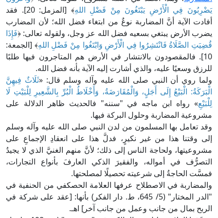
يَضْرِبُونَ فِي الْأَرْضِ يَبْتَغُونَ مِنْ فَضْلِ اللهِ
﴾ [المزمل: 20]. فقد
أفادت الآية أنَّ المضاربة نوعٌ من ابتغاء فضل الله؛ لأن المضارب
يضرب الأرض يبتغي بسعيه فضل الله عز وجل، ولقوله تعالى: ﴿
فَإِذَا
قُضِيَتِ الصَّلَاةُ فَانْتَشِرُوا فِي الْأَرْضِ وَابْتَغُوا مِنْ فَضْلِ اللهِ
﴾ [الجمعة:
10]. فالمقصودون بالانتشار في الأرض هم المتاجرون فيها طلبًا
للرزق وسعيًا عليه، والذي أشارت إليه الآية بأنه فضل الله.
ولما روي أن النبي صلى الله عليه وآله وسلم قال: «
ثَلَاثٌ فِيهِنَّ
الْبَرَكَةُ: الْبَيْعُ إِلَى أَجَلٍ، وَالْمُقَارَضَةُ، وَأَخْلَاطُ الْبُرِّ بِالشَّعِيرِ لِلْبَيْتِ لَا
لِلْبَيْعِ
» رواه ابن ماجه في "سننه" فالحديث ظاهر الدلالة على
مشروعية المضاربة وحلول البركة فيها.
وقد تعامل بها المسلمون من لدن النبي صلى الله عليه وآله وسلم
إلى وقتنا هذا من غير نكيرٍ، فدلَّ هذا على انعقادِ الإجماعِ على
مشروعيتها، ولحاجة الناس إلى ذلك؛ لأنَّ منهم الغنيَّ الذي لا يجيدُ
التصرُّف في أمواله، والفقيرَ الذكي العارفَ بأنواع التجارات،
فمسَّت الحاجةُ إلى شرعيته تحصيلًا لمصلحتها.
والمضاربة في الاصطلاح عرفها العلامة الحصكفي من الحنفية في
"الدر المختار" (5/ 645، ط. دار الفكر) بأنها: [عقد على شركة في
الربح بمال من جانب وعمل من جانب آخر] اهـ.