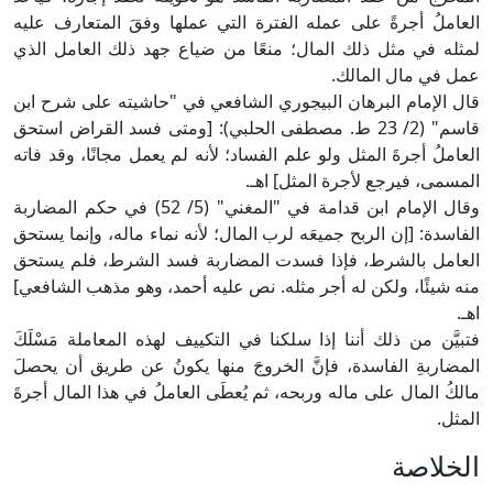
العاملُ أجرةً على عمله الفترة التي عملها وفقَ المتعارف عليه
لمثله في مثل ذلك المال؛ منعًا من ضياع جهد ذلك العامل الذي
عمل في مال المالك.
قال الإمام البرهان البيجوري الشافعي في "حاشيته على شرح ابن
قاسم" (2/ 23 ط. مصطفى الحلبي): [ومتى فسد القراض استحق
العاملُ أجرةَ المثل ولو علم الفساد؛ لأنه لم يعمل مجانًا، وقد فاته
المسمى، فيرجع لأجرة المثل] اهـ.
وقال الإمام ابن قدامة في "المغني" (5/ 52) في حكم المضاربة
الفاسدة: [إن الربح جميعَه لرب المال؛ لأنه نماء ماله، وإنما يستحق
العامل بالشرط، فإذا فسدت المضاربة فسد الشرط، فلم يستحق
منه شيئًا، ولكن له أجر مثله. نص عليه أحمد، وهو مذهب الشافعي]
اهـ.
فتبيَّن من ذلك أننا إذا سلكنا في التكييف لهذه المعاملة مَسْلَكَ
المضاربةِ الفاسدة، فإنَّ الخروجَ منها يكونُ عن طريق أن يحصلَ
مالكُ المال على ماله وربحه، ثم يُعطَى العاملُ في هذا المال أجرةَ
المثل.
الخلاصة