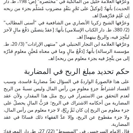
وعرَّفها العلامة خليل من المالكية في "مختصره" (ص: 198، ط. دار
الحديث) بأنها: [توكيلٌ على تَجْرٍ بنَقْدٍ مضروب مُسَلَّم بجزء من ربحه
إن عُلِمَ قدْرُهما] اهـ.
وعرَّفها الشيخ زكريا الأنصاري من الشافعية في "أسنى المطالب"
(2/ 380، ط. دار الكتاب الإسلامي) بأنها: [عقدٌ يتضمَّن دَفْعَ مالٍ لآخرَ
ليتَّجِرَ فيه، والربحُ بينهما] اهـ.
وعرَّفها العلامة ابن النجار الحنبلي في "منتهى الإرادات" (3/ 20، ط.
مؤسسة الرسالة) بأنها: [دَفْعُ مالٍ وما في معناه مُعيَّنٍ معلومٍ قدْرُه
إلى من يتَّجِرُ فيه بجزء معلوم من ربحه] اهـ.
حكم تحديد مبلغ الربح في المضاربة
على هذا فالصورةُ الواردةُ في السؤال تعدُّ مضاربةً فاسدة، وسبب
الفساد اشتراطُ جزءٍ معلومٍ من رأس المال وليس نسبةً من الربح
لعدم التحقق من الاستمرار في ربح مثل هذا المقدار، ولأن عقد
المضاربة من أحكامه الاشتراك في الربح؛ فرَبُّ المالِ يحصلُ على
جزء معلوم من الربح إن كان ثَمَّ رِبْحٌ، لا جزء معلوم من رأس المال،
ولا جزء مقطوع عن الربح، وإلا عدَّ الفقهاء ذلك فسادًا في عقد
المضاربة.
قال الإمام السرخسي في "المبسوط" (22/ 27، ط. دار المعرفة):