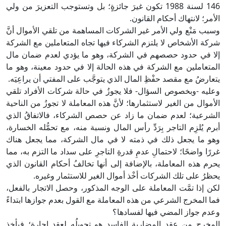
146 لسنة 1988 تكون غيرَ جائزةٍ؛ بل وتستوجب التعزيرَ من ولي
الأمر؛ لانتهاك أحكام القانون.
وسبب مَنْع ولي الأمر غير الشركات المساهمة من تلقي الأموال أنَّ
شركة الأشخاص لا يلتزم الشركاء فيها تجاه المتعاملين مع الشركة
إلا في حدود حصصهم في الشركة، وهو ما يؤدي لعدم ضمان مال
المتعاملين مع الشركة في هذه الحالة إلا في حدود معينة، وهو ما
يتعارضُ مع مقصد حفْظِ المال الذي يتوجَّب على المفتي أن يراعِيَه.
وعليه -وبخصوص السؤال- فلا يجوزُ في حالة شركات الأفراد تلقي
الأموال من الغير لاستثمارها؛ لأنَّ هذه المعاملة لا تجوزُ من الناحية
الشرعية؛ لعدم ضمان ما زاد عن حصص الشركاء، فالاتفاقُ الذي
أبرم يُلزِم التاجر بِرَدِّ رأس المال ونسبة منه، مع تحمُّله الخسارة،
وهو ما يجعل ذلك في ذمته لا في مال الشركة، مما يجعل هناك
غررًا واضحًا؛ لاحتمالِ عدمِ قدرةِ التاجرِ على سداد ما التزم به، مما
يحرم هذه المعاملة، بالإضافة إلى أنها تخالفُ أحكام القانون الذي
يحظرُ على تلك الشركات أخْذ أموال الغير للاستثمار وغيره.
لكن إذا تمَّت المعاملة على الوجه المذكور، وحصل الاتجار بالفعل،
فما المخرج الشرعي من هذه المعاملة مع القول بعدم جوازها ابتداءً
وعدم جواز المضي فيها لفسادها؟
المخرج من عقد المضاربة الفاسد هو تحويلُه لعقد إجارة؛ فيأخذ