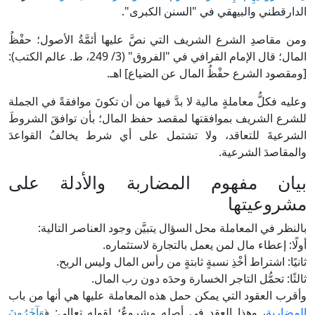
الدارقطني والبيهقي في "السنن الكبرى".
ومن مقاصدِ الشرع الشريف التي نصَّ عليها أئمَّةُ الأصول؛ حفْظُ
المال؛ قال الإمام القرافي في "الفروق" (3/ 249، ط. عالم الكتب):
[ومقصود الشرع حفْظُ المال عن الضياع] اهـ.
وعليه فكلُّ معاملةٍ مالية لا بدَّ فيها من أن تكونَ موافقةً في الجملة
للشرع الشريف بموافقتها لمقصد حفظ المال؛ بأن توافقَ الشروطَ
الشرعيةَ للتعاقد، ولا تشتمل على أي شرط يخالفُ القواعدَ
والمقاصدَ الشرعية.
بيان مفهوم المضاربة والأدلة على
مشروعيتها
بالنظر في المعاملة محل السؤال يتبيَّن وجود العناصر التالية:
أولًا: إعطاء مال لمن يعمل بالتجارة لاستثماره.
ثانيًا: اشتراط أخْذِ نسبةٍ ثابتةٍ من رأس المال وليس الربح.
ثالثًا: تحمُّل التاجر الخسارة وحدَه دون رب المال.
وأقرب العقود التي يمكن حمل هذه المعاملة عليها هي أنها من باب
المضاربة
، وهذا العقد في أصله مشروعٌ؛ لقوله تعالى: ﴿
وَآخَرُونَ