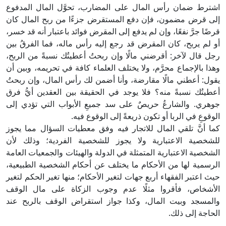
اشترط ضمان رأس المال على المضارب، تحوَّل المال المدفوع
إلى قرض مضمون، فإن دفع المستقرض جزءًا من ربح المال كان
قرضًا جرَّ نفعًا، وإن لم يدفع إلى المقرض فوائد باعتبار أنه قد خسر،
أو لم يربح، كان المقرض قد رجع إليه رأس ماله، فما الفرقُ بين
رجل قال لآخر: أقرضني مالًا وإن ربحتُ أعطيتُك نسبةً من الربح،
وهذا بالإجماع محرَّم، ولا يختلف العلماء كافة في تحريمه، وبين أن
يقول: أعطني مالًا مقارضة، وأنا أضمن لك رأس المال، وإن ربحتُ
أعطيتُك نسبةً منه؟ فلا يوجد في الحقيقة بين العقدين أيُّ فرق
جوهري. والشارعُ حريصٌ على سد جميعِ الأبواب التي تؤدي إلى
الوقوعِ في الربا أو تكون ذريعةً إلى الوقوع فيه.
كما أنَّ تلقي المال للاتجار فيه وفق معطيات السؤال مما يجوز
للشخصية الاعتبارية ولا يجوز للشخصية الفردية؛ وذلك لأن
الشخصية الاعتبارية المتمثلة في الدولة والهيئات والجمعيات العامة
الرسمية لها من الأحكام ما يختلف عن أحكام الشخصية الطبيعية،
حيث اعتبر الفقهاء أربع جهات لتغير الأحكام؛ منها تغير الحكم لتغير
الأشخاص، فأقروا مثلًا عدم وجوب الزكاة على مال الوقف
والمسجد وبيت المال، وكذا جواز استقراض الوقف بالربح عند
الحاجة إلى ذلك.