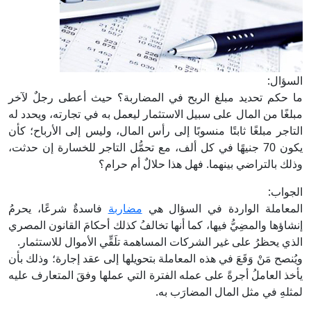
السؤال:
ما حكم تحديد مبلغ الربح في المضاربة؟ حيث أعطى رجلٌ لآخر
مبلغًا من المال على سبيل الاستثمار ليعمل به في تجارته، ويحدد له
التاجر مبلغًا ثابتًا منسوبًا إلى رأس المال، وليس إلى الأرباح؛ كأن
يكون 70 جنيهًا في كل ألف، مع تحمُّل التاجر للخسارة إن حدثت،
وذلك بالتراضي بينهما. فهل هذا حلالٌ أم حرام؟
الجواب:
المعاملة الواردة في السؤال هي
مضاربة
فاسدةٌ شرعًا، يحرمُ
إنشاؤها والمضِيُّ فيها، كما أنها تخالفُ كذلك أحكامَ القانون المصري
الذي يحظرُ على غير الشركات المساهمة تلَقِّي الأموال للاستثمار.
ويُنصح مَنْ وَقَعَ في هذه المعاملة بتحويلها إلى عقد إجارة؛ وذلك بأن
يأخذ العاملُ أجرةً على عمله الفترة التي عملها وفقَ المتعارف عليه
لمثلهِ في مثل المال المضارَب به.