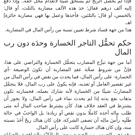
فإذا لم يحصل الربح لم يستحق شيئا لانعدام محل حقه.. وإذا دفع
إليه ألف درهم فقال: خذ هذه الألف مضاربة بالثلث، أو قال:
بالخمس، أو قال: بالثلثين، فأخذها وعمل بها فهي مضاربة جائزة]
اهـ.
هذا من جهة فساد شرط تعيين نسبة من رأس المال في المضاربة.
حكم تحمُّل التاجر الخسارة وحدَه دون رب
المال
أما من جهة تبرُّع المضارب بتحمُّل الخسارة والتراضي على هذا،
فإنَّ من شروطِ صحَّة عقدِ المضاربة أن تكونَ الوضيعة -أي
الخسارة- على رأس المال، فما يحدث من نقص في رأس المال من
غير تقصير العامل أو تعديه، فإنه يكونُ على رب المال، فلا يتحمَّل
المضاربُ شيئًا من الخسارة لأنه شارك بعمله، فخسارته تكون
بذهاب نفع بدنه إذا لم يحدث نماء في رأس المال، ولا يجوز أن
يشترط في العقد خلاف هذا، كأن يشترط صاحب المال أنه متى
طلب ماله أخذه كاملًا بدون نقص أو زيادة؛ بل الواجبُ في حالة
طَلَبِه رأْسَ مالِه أن تصفى الشركة، فإن كان هناك ربحٌ أَخَذَ نسبته
منه، وإن كان هناك خسارة كانت على رأس المال.
وقد ذهب الجمهور من الحنفية وبعض المالكيَّة والشافعية والحنابلة