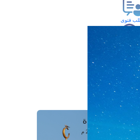
ب فتوى
تعلام عن فتوى
ز موعد
فتوى الهاتفية
َواقِيتُ الصَّـــلاة
اهرة · 09 أغسطس 2026 م