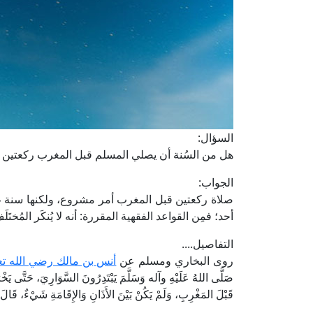
السؤال:
هل من السُنة أن يصلي المسلم قبل المغرب ركعتين ب
الجواب:
صلاة ركعتين قبل المغرب أمر مشروع، ولكنها سنة غير 
أحد؛ فمِن القواعد الفقهية المقررة: أنه لا يُنكَر المُختَلَ
التفاصيل....
روى البخاري ومسلم عن
أنس بن مالك رضي الله تع
صَلَّى اللهُ عَلَيْهِ وآله وَسَلَّمَ يَبْتَدِرُونَ السَّوَارِيَ، حَتَّى ي
قَبْلَ المَغْرِبِ، وَلَمْ يَكُنْ بَيْنَ الأَذَانِ وَالإِقَامَةِ شَيْءٌ، قَالَ عُثْ