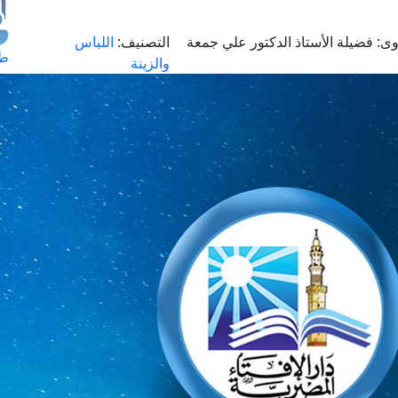
وى:
فضيلة الأستاذ الدكتور علي جمعة
التصنيف:
اللباس
طل
والزينة
اس
حج
ال
م
الق