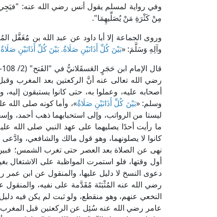
وفي رواية لمسلم يقول أنس رضي الله عنه: "فيَجِيء الرَّجُلُ الْ
مِنْ كَثْرَةِ مَنْ يُصَلِّيهِمَا".
وروى الجماعة إلا أبا داود عن عبد الله بن مُغَفَّل المُزَنِّ
وآلِهِ وَسَلَّمَ: «
بَيْنَ كُلِّ أَذَانَيْنِ صَلَاةٌ. بَيْنَ كُلِّ أَذَانَيْنِ صَلَاة
رضي الله تعالى عنه أنَّ الركعتين بعد المغرب وقبل
أصحابه عليه، وعملوا به، حتى كانوا يستبقون إليه، 
وسلم: «
بَيْنَ كُلِّ أَذَانَيْنِ صَلَاةٌ
»، وأما كونه صلى الله عل
ليستا من الرواتب، وإلى استحبابهما ذهب أحمد، وإ
ما رأيت أحدًا يصليهما على عهد النبي صلى الله علي
كانوا لا يصلونهما، وهو قول مالك والشافعي، وادَّعى
نهى عن الصلاة بعد العصر حتى تغرب الشمس؛ فبين 
أول وقتها، فلو استمرت المواظبة على الاشتغال بغير
دعوى النسخ لا دليل عليها، والمنقول عن ابن عمر 
رضي الله عنه المُثْبَتَة مُقَدَّمة على نفيه، والمنق
النخعي عنهم، وهو منقطع، ولو ثبت لم يكن فيه دليل ع
عامر رضي الله عنه سُئِل عن الركعتين قبل المغرب ف