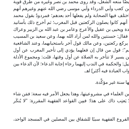
 أيضًا منعه الشغل، وقد روى محمد بن نصر وغيره من طرق قوية
 كعب وأبي الدرداء وأبي موسى رضي الله عنهم وغيرهم أنهم
اختلف فيها الصحابة ولم يفعلها أحد بعدهم؛ فمردودٌ بقول محمد
أنهم كانوا يصلون الركعتين قبل المغرب؛ ثم أخرج ذلك بأسانيد
دة ويحيى بن عقيل والأعرج وعامر بن عبد الله بن الزبير وعراك
قال: حسنتين والله لمن أراد الله بهما، وعن سعيد بن المسيب
 يركع ركعتين، وعن مالك قول آخر باستحبابهما، وعند الشافعية
": قول من قال إن فعلهما يؤدي إلى تأخير المغرب عن أول
 يسير لا تتأخر به الصلاة عن أول وقتها، قلت: ومجموع الأدلة
 والحكمة في الندب إليهما رجاء إجابة الدعاء؛ لأن الدعاء بين
اب العبادة فيه أكثر] اهـ.
 سنة غير مؤكَّدة.
بين العلماء في مشروعيتها، وهذا يجعل الأمر فيه سعة: فمَن شاء
يَعتِب ذاك على هذا؛ فمِن القواعد الفقهية المقررة: "لا يُنكَر
لفروع الفقهية سببًا للشقاق بين المصلين في المسجد الواحد،