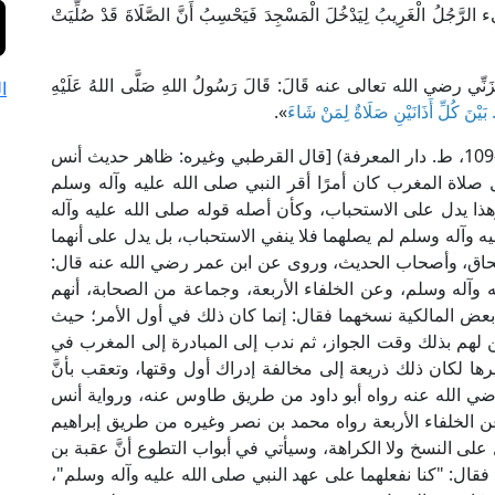
غَرِيبُ لِيَدْخُلَ الْمَسْجِدَ فَيَحْسِبُ أَنَّ الصَّلَاةَ قَدْ صُلِّيَتْ
ي رضي الله تعالى عنه قَالَ: قَالَ رَسُولُ اللهِ صَلَّى اللهُ عَلَيْهِ
ا
ٌ. بَيْنَ كُلِّ أَذَانَيْنِ صَلَاةٌ لِمَنْ شَاءَ
».
قال الإمام ابن حَجَرٍ العَسقَلانيُّ في "الفَتح" (2/ 108-109، ط. دار المعرفة) [قال القرطبي وغيره: ظاهر حديث أنس
 صلاة المغرب كان أمرًا أقر النبي صلى الله عليه وآله وسلم
وهذا يدل على الاستحباب، وكأن أصله قوله صلى الله عليه وآله
يه وآله وسلم لم يصلهما فلا ينفي الاستحباب، بل يدل على أنهما
سحاق، وأصحاب الحديث، وروى عن ابن عمر رضي الله عنه قال:
ه وآله وسلم، وعن الخلفاء الأربعة، وجماعة من الصحابة، أنهم
 بعض المالكية نسخهما فقال: إنما كان ذلك في أول الأمر؛ حيث
لهم بذلك وقت الجواز، ثم ندب إلى المبادرة إلى المغرب في
ها لكان ذلك ذريعة إلى مخالفة إدراك أول وقتها، وتعقب بأنَّ
رضي الله عنه رواه أبو داود من طريق طاوس عنه، ورواية أنس
ول عن الخلفاء الأربعة رواه محمد بن نصر وغيره من طريق إبراهيم
لى النسخ ولا الكراهة، وسيأتي في أبواب التطوع أنَّ عقبة بن
قال: "كنا نفعلهما على عهد النبي صلى الله عليه وآله وسلم"،