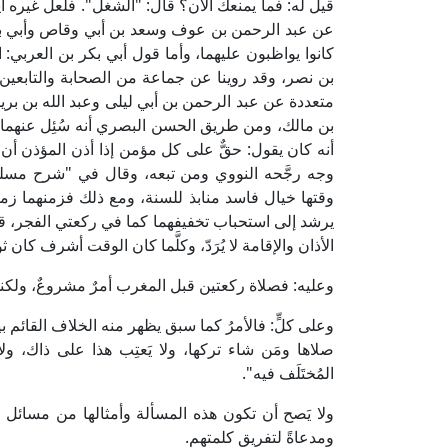
قيل له: فما يمنعك الآن؟ قال: "الشغل". فلعل غيره
عن عبد الرحمن بن عوف وسعد بن أبي وقاص وأبي بن
كانوا يواظبون عليهما، وأما قول أبي بكر بن العربي: 
بن نصر، وقد روينا عن جماعة من الصحابة والتابعين 
متعددة عن عبد الرحمن بن أبي ليلى وعبد الله بن بري
بن مالك، ومن طريق الحسن البصري أنه سُئِل عنهما ف
أنه كان يقول: حقٌّ على كل مؤمن إذا أذن المؤذن أن
وجه رجَّحه النووي ومن تبعه، وقال في "شرح مسلم
وقتها خيال فاسد منابذ للسنة، ومع ذلك فزمنهما زمن
يرشد إلى استحباب تخفيفهما كما في ركعتي الفجر، قيل:
الأذان والإقامة لا يُرَدّ، وكلَّما كان الوقت أشرف كان ثو
وعليه: فصلاة ركعتين قبل المغرب أمرٌ مشروعٌ، ولكنها
وعلى كلٍّ: فالأمرُ كما سبق يظهر منه الخلاف القائم 
صلاها ومَن شاء تركها، ولا يَعتِب هذا على ذاك، ولا 
المُختَلَف فيه".
ولا يَصح أن تكون هذه المسألة وأمثالها من مسائل ا
ومدعاةً لتفريق كلمتهم.