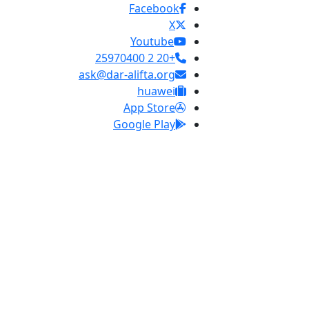
Facebook
X
Youtube
+20 2 25970400
ask@dar-alifta.org
huawei
App Store
Google Play