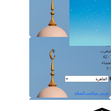
لفجر
4
لشروق
6
لظهر
1
لعصر
4:3
لمغرب
7 
لعشاء
9
عرض مواقيت الصلاة