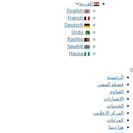
العربية
English
French
Deutsch
Urdu
Pashto
Swahili
Hausa
الرئيسية
فضيلة المفتى
الفتاوى
الإصدارات
الخدمات
المركز الإعلامى
المرئيات
هذا ديننا