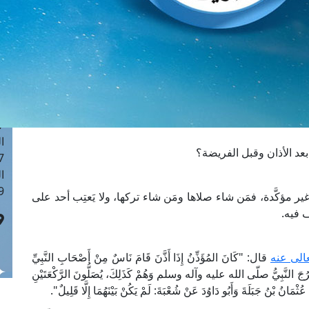
ا
 :43
ا
 :18
ا
 : 0
ا
7
ا
عد الأذان وقبل الفريضة؟
: 42
ا
 :7
مؤكَّدة، فمَن شاء صلاها ومَن شاء تركها، ولا يَعتِب أحد على
ف فيه.
الى عنه
قال: "كَانَ المُؤَذِّنُ إِذَا أَذَّنَ قَامَ نَاسٌ مِنْ أَصْحَابِ النَّبِيِّ
َخْرُجَ النَّبِيُّ صلّى الله عليه وآله وسلم وَهُمْ كَذَلِكَ، يُصَلُّونَ الرَّكْعَتَيْنِ
مَانُ بْنُ جَبَلَةَ وَأَبُو دَاوُدَ عَنْ شُعْبَةَ: لَمْ يَكُنْ بَيْنَهُمَا إِلَّا قَلِيلٌ".