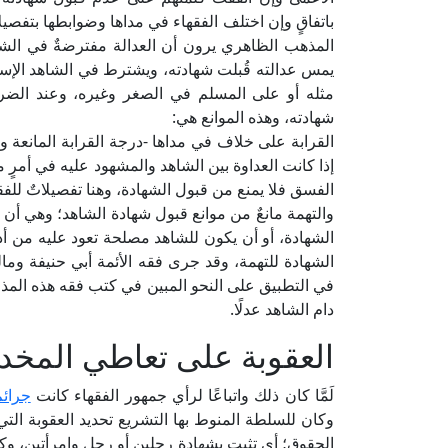
باتفاقٍ وإن اختلف الفقهاء في مداها وضوابطها بتفصيل
المذهب الظاهري يرون أن العدالة مفترضةٌ في الشاهد 
يمس عدالته قُبلت شهادته، ويشترط في الشاهد الإسلا
مثله أو على المسلم في الصغر وغيره، وعند الضرو
شهادته، وهذه الموانع هي:
القرابة على خلاف في مداها -درجة القرابة المانعة وا
إذا كانت العداوة بين الشاهد والمشهود عليه في أمرٍ من 
الفسق فلا يمنع من قبول الشهادة، وهنا تفصيلاتٌ للفقها
والتهمة مانعٌ من موانع قبول شهادة الشاهد؛ وهي أن 
الشهادة، أو أن يكون للشاهد مصلحة تعود عليه من أداء
الشهادة للتهمة، وقد جرى فقه الأئمة أبي حنيفة ومال
في التطبيق على النحو المبين في كتب فقه هذه المذا
دام الشاهد عدلًا.
العقوبة على تعاطي المخد
لَمَّا كان ذلك واتباعًا لرأي جمهور الفقهاء كانت
جرائ
وكان للسلطة المنوط بها التشريع تحديد العقوبة الت
الحقوق؛ أي تثبت بشهادة رجلين أو رجل وامرأتين، وكا