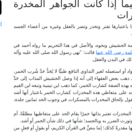
ما إذا كانت الجواهر المخدرة
رات
ا
 باعتبارها تفتر وتخدر وتضر بالعقل وغيره من أعضاء الجسد
مة الحشيش ونحوه، والأصل في هذا التحريم ما رواه أحمد في
مة رضي الله عنها
قالت: "نهى رسول الله صلى الله عليه وآله
ذلك في البدن والعقل.
استعمله لغير التداوي النافع طبيًّا لا يُحَدُّ حَدَّ شُرب الخمر،
قد ذهب بعض الفقهاء إلى أنه إذا وصل الحشيش المذاب إلى حَدِّ
بهذه الصفة كشارب الخمر، كما ذهب ابن تيمية وتبعه ابن القيم
حد على متعاطي هذه المخدرات كشارب الخمر باعتبار أنها أشد
لقول بإلحاق المخدرات بالمسكرات في وجوب الحد ثمانين جلدة،
لمخدرات تعتبر بذاتها خمرًا يقام الحد على متعاطيها مطلقًا، أم
قل وتورث الضرر به وبالجسد؛ شأنها في ذلك شأن الخمر أو أشد.
 مقدرةً كذلك؛ إما بنصٍّ في القرآن الكريم، أو بقولٍ أو فعلٍ من