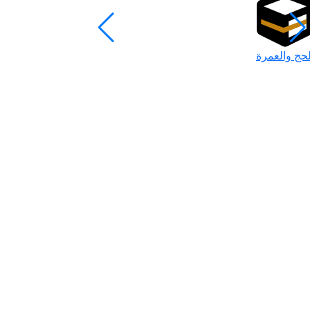
لحج والعمرة
رمضان