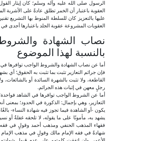
الرسول صلى الله عليه وآله وسلم؛ كان إيثار القو
العقوبة باعتبار أن الخمر تطلق عادةً على الأشربة 
عليها بالتعزيز كان للسلطة المنوط بها التشريع تقنين
العقوبات المشروعة عقوبة الجلد باعتبارها أجدى في ا
نصاب الشهادة والشروط 
بالنسبة لهذا الموضوع
أما عن نصاب الشهادة والشروط الواجب توافرها في
فإن جرائم التعازير تثبت بما تثبت به الحقوق؛ أي بشه
القاطعة، ولا تثبت بالشهرة السائدة أو بالشائعات، ولا
رجلٍ معهن في إثبات هذه الجرائم.
أما عن الشروط الواجب توافرها في الشاهد فواحدة؛
التعازير، وهي بإجمال: الذكورة في الحدود؛ بمعنى أنه
يكون -أو الشاهدة فيما تجوز فيه شهادة النساء- بالغً
يشهد به، مأمونًا على ما يقوله، لا تلحقه غفلةٌ أو ن
فقهاء المذهب الحنفي ومذهب أحمد وقولٍ في فقه ال
شهادةً في فقه الإمام مالك وقولٍ في مذهب الإمام ا
الأعمى وإن اتفقت كلمتهم على عدم قبول شهادته فيم