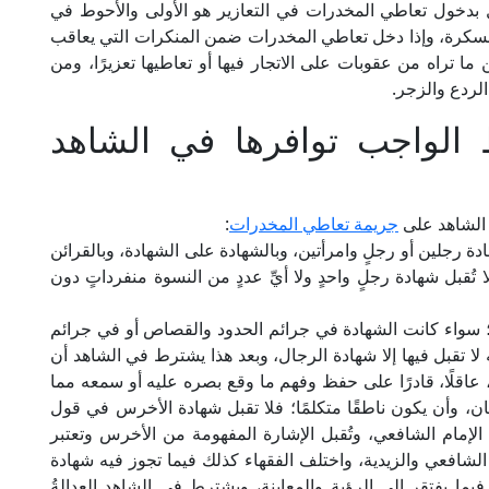
ل بدخول تعاطي المخدرات في التعازير هو الأولى والأحوط في
المسكرة، وإذا دخل تعاطي المخدرات ضمن المنكرات التي يعاقب
 ما تراه من عقوبات على الاتجار فيها أو تعاطيها تعزيرًا، ومن
لردع والزجر.
الواجب توافرها في الشاهد
 الشاهد على
جريمة تعاطي المخدرات
:
ادة رجلين أو رجلٍ وامرأتين، وبالشهادة على الشهادة، وبالقرائن
 تُقبل شهادة رجلٍ واحدٍ ولا أيِّ عددٍ من النسوة منفرداتٍ دون
 سواء كانت الشهادة في جرائم الحدود والقصاص أو في جرائم
 لا تقبل فيها إلا شهادة الرجال، وبعد هذا يشترط في الشاهد أن
ا، عاقلًا، قادرًا على حفظ وفهم ما وقع بصره عليه أو سمعه مما
سيان، وأن يكون ناطقًا متكلمًا؛ فلا تقبل شهادة الأخرس في قول
إمام الشافعي، وتُقبل الإشارة المفهومة من الأخرس وتعتبر
لشافعي والزيدية، واختلف الفقهاء كذلك فيما تجوز فيه شهادة
ا يفتقر إلى الرؤية والمعاينة، ويشترط في الشاهد العدالةُ