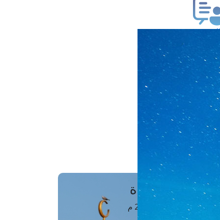
ب فتوى
تعلام عن فتوى
ز موعد
فتوى الهاتفية
َواقِيتُ الصَّـــلاة
اهرة · 06 أغسطس 2026 م