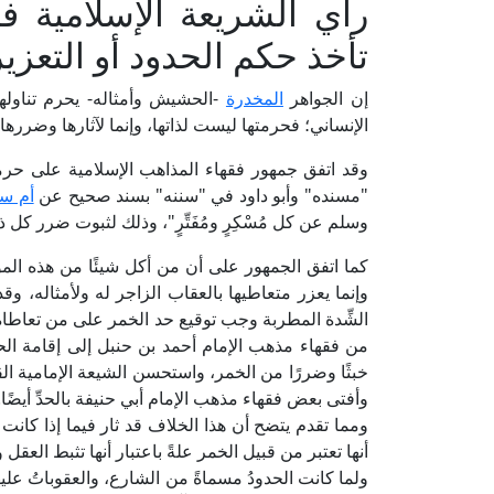
رأي الشريعة الإسلامية في
تأخذ حكم الحدود أو التعزي
إن الجواهر
المخدرة
-الحشيش وأمثاله- يحرم تناولها
الإنساني؛ فحرمتها ليست لذاتها، وإنما لآثارها وضررها.
وقد اتفق جمهور فقهاء المذاهب الإسلامية على حر
"مسنده" وأبو داود في "سننه" بسند صحيح عن
أم سل
وسلم عن كل مُسْكِرٍ ومُفَتِّرٍ"، وذلك لثبوت ضرر كل 
كما اتفق الجمهور على أن من أكل شيئًا من هذه المواد أو 
وإنما يعزر متعاطيها بالعقاب الزاجر له ولأمثاله، و
الشِّدة المطربة وجب توقيع حد الخمر على من تعاطاه 
من فقهاء مذهب الإمام أحمد بن حنبل إلى إقامة ال
خبثًا وضررًا من الخمر، واستحسن الشيعة الإمامية ا
وأفتى بعض فقهاء مذهب الإمام أبي حنيفة بالحدِّ أيضًا.
ومما تقدم يتضح أن هذا الخلاف قد ثار فيما إذا كانت ا
أنها تعتبر من قبيل الخمر علةً باعتبار أنها تثبط الع
ولما كانت الحدودُ مسماةً من الشارع، والعقوباتُ عليها