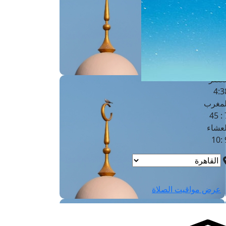
لفجر
4
لشروق
6
لظهر
1
لعصر
4:3
لمغرب
7 
لعشاء
9
عرض مواقيت الصلاة