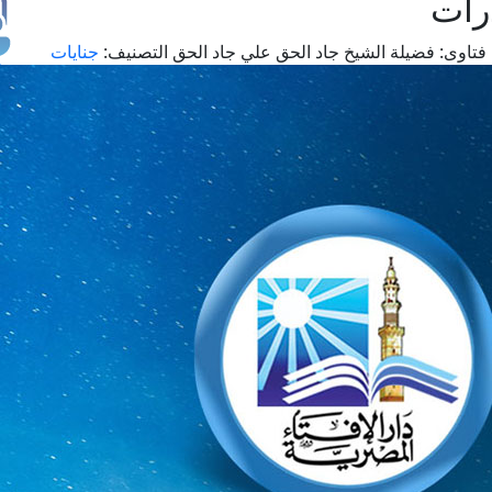
رات
فتاوى:
فضيلة الشيخ جاد الحق علي جاد الحق
التصنيف:
جنايات
طل
اس
حج
ال
م
الق