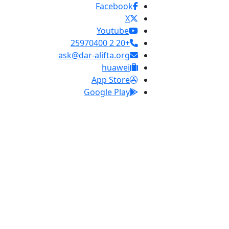
Facebook
X
Youtube
+20 2 25970400
ask@dar-alifta.org
huawei
App Store
Google Play