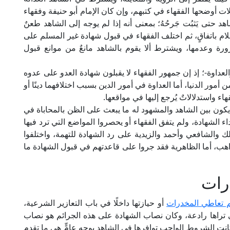
ات أوضحها الفقهاء في كتبهم، وإن كان الإمام أبو حنيفة وفقهاء
حتى يَثبُت جَرحُهُ؛ بمعنى أنه إذا لم يوجه إلى الشاهد طعنٌ
م باتفاقٍ، ثم اختلف الفقهاء في قبول شهادة غير المسلم على
رة وعدمها، ويشترط ألا يقوم بالشاهد مانعٌ من موانع قبول
لعداوة-؛ إذ إن جمهور الفقهاء لا يقبلون شهادة العدو على عدوه
أمور الدنيا، أما العداوة في أمور الدين بسبب اختلافهما دينًا أو
ء واستدلالاتٌ يُرجع إليها في مواقعها.
يكون بين الشاهد والمشهود له ما يبعث على الظن بالمحاباة في
 الشهادة، ولم يتفق الفقهاء أو يحصروا المواضع التي ترد فيها
ك والشافعي وأحمد والزيدية على رد الشهادة للتهمة، واختلفوا
هب، أما الظاهرية فقد جروا على قاعدتهم في قبول الشهادة ما
رات
م تعاطي المخدرات
أو حيازتها داخلًا في باب التعازير الشرعية،
ي تراها رادعة، وكان نصاب الشهادة على هذه الجرائم هو نصاب
نت الشروط الواجب توافرها في الشاهد بوجهٍ عامٍّ هي ما تقدم