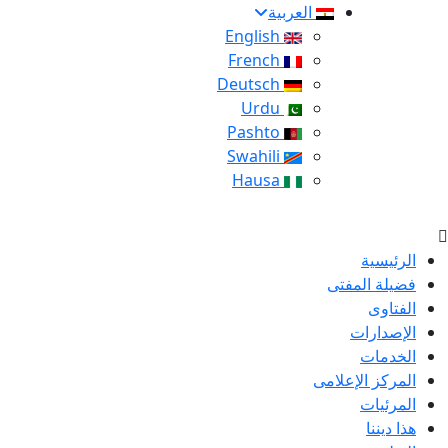
العربية
English
French
Deutsch
Urdu
Pashto
Swahili
Hausa
الرئيسية
فضيلة المفتى
الفتاوى
الإصدارات
الخدمات
المركز الإعلامى
المرئيات
هذا ديننا