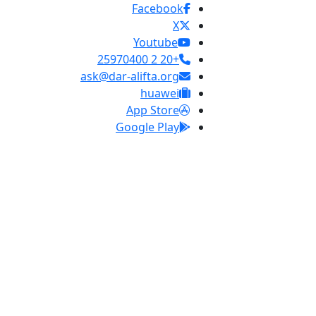
Facebook
X
Youtube
+20 2 25970400
ask@dar-alifta.org
huawei
App Store
Google Play