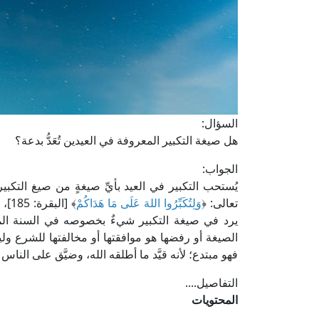
السؤال:
هل صيغة التكبير المعروفة في العيدين تُعَدُّ بدعة؟
الجواب:
يُستحب التكبير في العيد بأيِّ صيغةٍ من صيغ التكبير
تعالى: ﴿
وَلِتُكَبِّرُوا اللهَ عَلَى مَا هَدَاكُمْ
﴾ [
يرد في صيغة التكبير شيءٌ بخصوصه في السنة الم
الصيغة أو رفضها هو موافقتها أو مخالفتها للشرع وليس
فهو مبتدع؛ لأنه قيَّد ما أطلقه الله، وضيَّق على الناس م
التفاصيل....
المحتويات