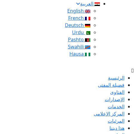
العربية
English
French
Deutsch
Urdu
Pashto
Swahili
Hausa
الرئيسية
فضيلة المفتى
الفتاوى
الإصدارات
الخدمات
المركز الإعلامى
المرئيات
هذا ديننا