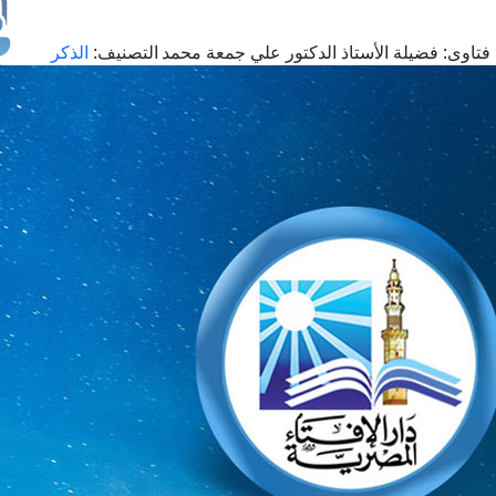
فتاوى:
فضيلة الأستاذ الدكتور علي جمعة محمد
التصنيف:
الذكر
طل
اس
حج
ال
م
الق