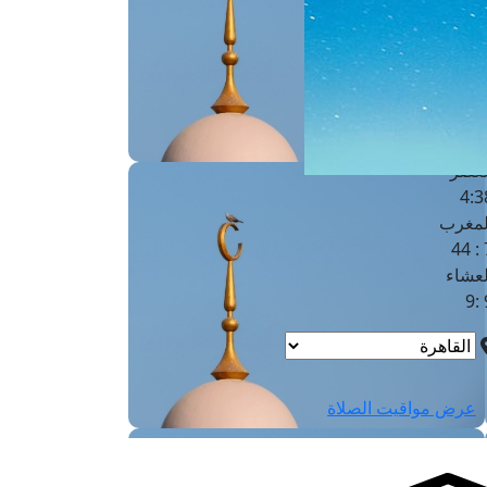
لفجر
4
لشروق
6
لظهر
1
لعصر
4:3
لمغرب
7 
لعشاء
9
عرض مواقيت الصلاة