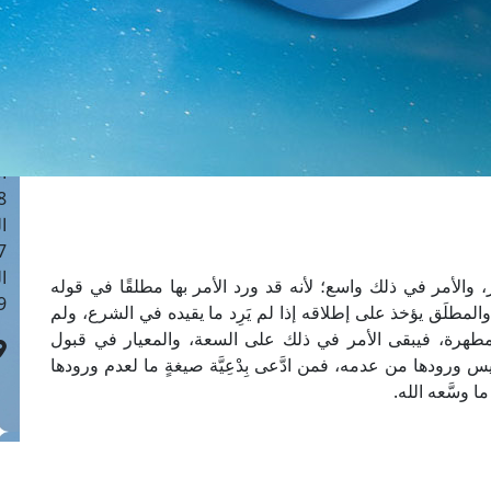
ا
 :41
ا
 :17
ا
 : 1
ا
8
ا
: 44
ا
، والأمر في ذلك واسع؛ لأنه قد ورد الأمر بها مطلقًا في قوله
 :9
البقرة: 185]، والمطلَق يؤخذ على إطلاقه إذا لم يَرِد ما يقيده في الشرع، ولم
طهرة، فيبقى الأمر في ذلك على السعة، والمعيار في قبول
 ورودها من عدمه، فمن ادَّعى بِدْعِيَّة صيغةٍ ما لعدم ورودها
ا وسَّعه الله.