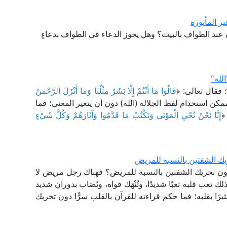
ر المأثورة
 عند الطواف بالبيت؟ وهل يجوز الدعاء في الطواف بدعاءٍ
لله"
 فقال تعالى: ﴿
قَالُوا مَا أَنْتُمْ إِلَّا بَشَرٌ مِثْلُنَا وَمَا أَنْزَلَ الرَّحْمَنُ
 من الممكن استخدام لفظ الجلالة (الله) دون أن يتغير المعنى؛ فما
﴿
إِنَّا نَحْنُ نُحْيِ الْمَوْتَى وَنَكْتُبُ مَا قَدَّمُوا وَآثَارَهُمْ وَكُلَّ شَيْءٍ
يك الشفتين بالنسبة للمريض
دون تحريك الشفتين بالنسبة للمريض؟ فهناك رجل مريض لا
ذلك تعب قلبه تعبًا شديدًا، وتُنْهَك قواه، ويُصَاب بدوران شديد
يرًا بقلبه؛ فما حكم قراءته للقرآن بالقلب سرًّا دون تحريك