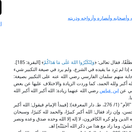
 وأصحابه وأنصاره وأزواجه وذريته
ا
قًا، فقال تعالى: ﴿
وَلِتُكَبِّرُوا اللهَ عَلَى مَا هَدَاكُمْ
﴾ [البقرة: 185].
ذا لم يَرِد ما يقيده في الشرع، ولم يرد في صيغة التكبير شيء
ة منهم سلمان الفارسي رضي الله عنه على التكبير بصيغة:
بر الله أكبر ولله الحمد، كما وردت الزيادة والاختلاف عليها عن بعض
هقي عن
ابن عباس
رضي الله عنهما زيادة: الله أكبر الله أكبر الله
.
ولذلك قال الإمام الشافعي رضي الله عنه في كتاب "الأم" (1/ 276، ط. دار المعرفة): [فيبدأ الإمام فيقول: الله أكبر
 فحسن، وإن زاد فقال: الله أكبر كبيرًا، والحمد لله كثيرًا، وسبحان
ن له الدين ولو كره الكافرون، لا إله إلا الله وحده صدق وعده ونصر
َنٌ، وما زاد مع هذا من ذكر الله أحبَبْتُه] اهـ.