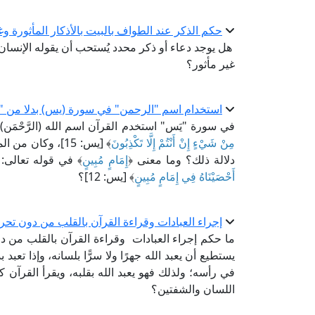
حكم الذكر عند الطواف بالبيت بالأذكار المأثورة وغي
هل يوجد دعاء أو ذكر محدد يُستحب أن يقوله الإنسان
غير مأثور؟
استخدام اسم "الرحمن" في سورة (يس) بدلا من "ا
في سورة "يَس" استخدم القرآن اسم الله (الرَّحْمَن)؛
مِنْ شَيْءٍ إِنْ أَنْتُمْ إِلَّا تَكْذِبُونَ
﴾ [يس: 15]، وكان
دلالة ذلك؟ وما معنى ﴿
إِمَامٍ مُبِينٍ
﴾ في قوله تعالى: 
أَحْصَيْنَاهُ فِي إِمَامٍ مُبِينٍ
﴾ [يس: 12]؟
إجراء العبادات وقراءة القرآن بالقلب من دون تحر
ما حكم إجراء العبادات وقراءة القرآن بالقلب من 
يستطيع أن يعبد الله جهرًا ولا سرًّا بلسانه، وإذا تعبد ب
في رأسه؛ ولذلك فهو يعبد الله بقلبه، ويقرأ القرآن كث
اللسان والشفتين؟