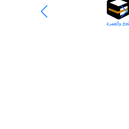
لحج والعمرة
رمضان