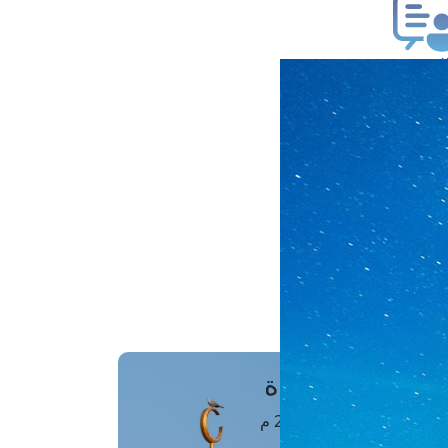
ب فتوى
تعلام عن فتوى
ز موعد
فتوى الهاتفية
َواقِيتُ الصَّـــلاة
اهرة · 07 أغسطس 2026 م