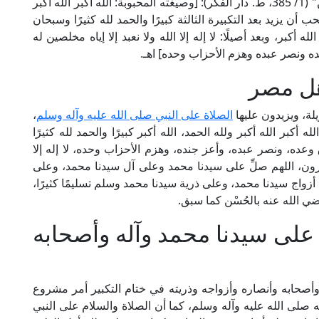
وقال الجلال المحلي في شرحه على "منهاج الطالبين" (1/ 385، ط. دار الفكر): [وصيغته المحبوبة: الله أكبر الله أكبر
تحب أن يزيد بعد التكبيرة الثالثة كبيرًا والحمد لله كثيرًا وسبحان
ه أكبر، وبعد أصيلًا: لا إله إلا الله ولا نعبد إلا إياه مخلصين له
عده ونصر عبده وهزم الأحزاب وحده] اهـ.
هل مصر
لة، ويزيدون عليها
الصلاة على النبي صلى الله عليه وآله وسلم
،
الله أكبر الله أكبر ولله الحمد، الله أكبر كبيرًا والحمد لله كثيرًا
ق وعده، ونصر عبده، وأعز جنده، وهزم الأحزاب وحده، لا إله إلا
كافرون، اللهم صلِّ على سيدنا محمد وعلى آل سيدنا محمد، وعلى
واج سيدنا محمد، وعلى ذرية سيدنا محمد وسلم تسليمًا كثيرًا،
الله عنه بالحُسْن كما سبق.
 على سيدنا محمد وآله وأصحابه
أصحابه وأنصاره وأزواجه وذريته في ختام التكبير أمر مشروع
ه صلى الله عليه وآله وسلم، كما أن الصلاة والسلام على النبي