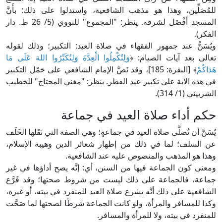
للمُصَلِّين، وهذا هو مذهب الشافعية، واستدلوا على ذلك: بأَنَّ
المسجد أَفْضَل لشرفه. ينظر: "المجموع" للنووي (5/ 26 ط. دار
الفكر).
ويُسَنُّ عند جمهور الفقهاء في صلاة العيد: التكبير؛ وذلك لقوله
تعالى بعد آيات الصيام: ﴿
وَلِتُكْمِلُوا الْعِدَّةَ وَلِتُكَبِّرُوا اللهَ عَلَى مَا
هَدَاكُمْ
﴾ [البقرة: 185]، وقد نَصَّ الإمام الشافعي على حَمْل التكبير
في هذه الآية على تكبير عيد الفطر. ينظر: "مغني المحتاج" للخطيب
الشربيني (1/ 314).
حكم أداء صلاة العيد في جماعة
يُسَنَّ أن تُصلَّى صلاة العيد في جماعةٍ؛ وهي الصفة التي نَقَلها الخَلَف
عن السلف؛ لما في ذلك من إظهار شعائر الدين وهيبة الإسلام،
وهذا هو المذهب والمنصوص عليه عند الشافعية.
ومعنى كون الجماعة فيها من السنن، أي: إنَّه يصح أداؤها في غير
جماعة، فالجماعة على ذلك ليست من شروط صحتها؛ وقد فَرَّع
الشافعية على ذلك أنَّه يشرع صلاة العيد للمنفرد في بيته، أو غيره،
وكذا للمسافر والمرأة، ولو كانت الجماعة شرطًا لصحتها لما صَحَّت
للمنفرد في بيته، ولا للمرأة والمسافر.