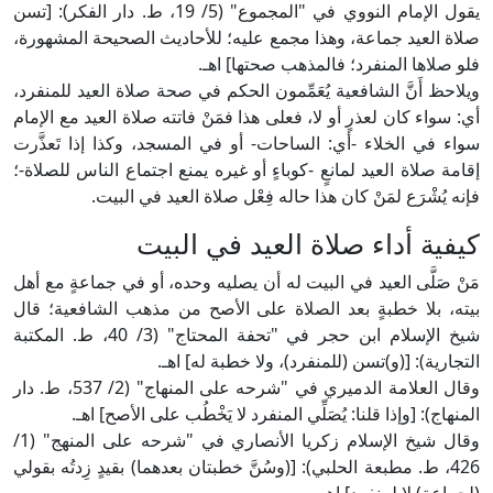
يقول الإمام النووي في "المجموع" (5/ 19، ط. دار الفكر): [تسن
صلاة العيد جماعة، وهذا مجمع عليه؛ للأحاديث الصحيحة المشهورة،
فلو صلاها المنفرد؛ فالمذهب صحتها] اهـ.
ويلاحظ أَنَّ الشافعية يُعَمِّمون الحكم في صحة صلاة العيد للمنفرد،
أي: سواء كان لعذرٍ أو لا، فعلى هذا فمَنْ فاتته صلاة العيد مع الإمام
سواء في الخلاء -أي: الساحات- أو في المسجد، وكذا إذا تَعذَّرت
إقامة صلاة العيد لمانعٍ -كوباءٍ أو غيره يمنع اجتماع الناس للصلاة-؛
فإنه يُشْرَع لمَنْ كان هذا حاله فِعْل صلاة العيد في البيت.
كيفية أداء صلاة العيد في البيت
مَنْ صَلَّى العيد في البيت له أن يصليه وحده، أو في جماعةٍ مع أهل
بيته، بلا خطبةٍ بعد الصلاة على الأصح من مذهب الشافعية؛ قال
شيخ الإسلام ابن حجر في "تحفة المحتاج" (3/ 40، ط. المكتبة
التجارية): [(و)تسن (للمنفرد)، ولا خطبة له] اهـ.
وقال العلامة الدميري في "شرحه على المنهاج" (2/ 537، ط. دار
المنهاج): [وإذا قلنا: يُصَلِّي المنفرد لا يَخْطُب على الأصح] اهـ.
وقال شيخ الإسلام زكريا الأنصاري في "شرحه على المنهج" (1/
426، ط. مطبعة الحلبي): [(وسُنَّ خطبتان بعدهما) بقيدٍ زِدتُه بقولي