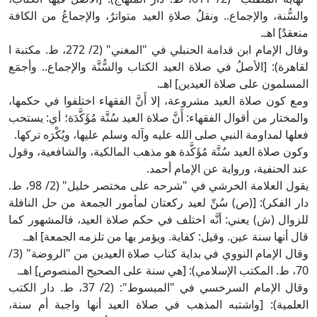
والسُّنة، والإجماع.. ونقلُ صلاةِ العيد متواترٌ، والإجماعُ من الكافة
منعقدٌ] اهـ.
وقال الإمام ابن قدامة الحنبلي في "المغني" (2/ 272، ط. مكتبة ا
لقاهرة): [الأصلُ في صلاة العيد الكتاب والسُّنَّة والإجماع.. وأجمَع
المسلمون على صلاة العيدين] اهـ.
ومع كون صلاة العيد مشروعة، إلا أَنَّ الفقهاء اختلفوا في حكمها،
والمختار من أقوال الفقهاء: أَنَّ صلاة العيد سُنَّة مُؤَكَّدَة؛ أي: يستحب
فعلها لمداومة النبي صلى الله عليه وآله وسلم عليها، ويُكْرَه تركها.
وكون صلاة العيد سُنَّة مُؤَكَّدة هو مذهب المالكية، والشافعية، وقول
عند الحنفية، ورواية عن الإمام أحمد.
يقول العلامة الخرشي في "شرحه على مختصر خليل" (2/ 98، ط.
دار الفكر): [(ص) سُنِّ لعيد ركعتان لمأمور الجمعة من حل النافلة
للزوال (ش) يعني: أنَّه اختلف في حكم صلاة العيد، فالمشهور كما
قال أنها سنة عين. وقيل: كفاية. ويؤمر بها من تلزمه الجمعة] اهـ.
وقال الإمام النووي في بداية كتاب صلاة العيدين من "الروضة" (3/
70، ط. المكتب الإسلامي): [هي سنة على الصحيح المنصوص] اهـ.
وقال الإمام السرخسي في "المبسوط": (2/ 37، ط. دار الكتب
العلمية): [واشتبه المذهب في صلاة العيد أنها واجبة أم سنة،