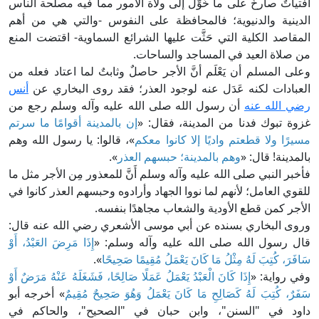
افتياتٌ صارخٌ على ما خُوِّل إلى ولاة الأمور مما فيه مصلحة الناس
الدينية والدنيوية؛ فالمحافظة على النفوس -والتي هي من أهم
المقاصد الكلية التي حَثَّت عليها الشرائع السماوية- اقتضت المنع
من صلاة العيد في المساجد والساحات.
وعلى المسلم أن يَعْلَم أنَّ الأجر حاصلٌ وثابتٌ لما اعتاد فعله من
العبادات لكنه عَدَل عنه لوجود العذر؛ فقد روى البخاري عن
أنس
رضي الله عنه
أن رسول الله صلى الله عليه وآله وسلم رجع من
غزوة تبوك فدنا من المدينة، فقال: «
إن بالمدينة أقوامًا ما سرتم
مسيرًا ولا قطعتم واديًا إلا كانوا معكم
»، قالوا: يا رسول الله وهم
بالمدينة! قال: «
وهم بالمدينة؛ حبسهم العذر
».
فأخبر النبي صلى الله عليه وآله وسلم أَنَّ للمعذور مِن الأجر مثل ما
للقوي العامل؛ لأنهم لما نووا الجهاد وأرادوه وحبسهم العذر كانوا في
الأجر كمن قطع الأودية والشعاب مجاهدًا بنفسه.
وروى البخاري بسنده عن أبي موسى الأشعري رضي الله عنه قال:
قال رسول الله صلى الله عليه وآله وسلم: «
إِذَا مَرِضَ العَبْدُ، أَوْ
سَافَرَ، كُتِبَ لَهُ مِثْلُ مَا كَانَ يَعْمَلُ مُقِيمًا صَحِيحًا
».
وفي رواية: «
إِذَا كَانَ الْعَبْدُ يَعْمَلُ عَمَلًا صَالِحًا، فَشَغَلَهُ عَنْهُ مَرَضٌ أَوْ
سَفَرٌ، كُتِبَ لَهُ كَصَالِحِ مَا كَانَ يَعْمَلُ وَهُوَ صَحِيحٌ مُقِيمٌ
» أخرجه أبو
داود في "السنن"، وابن حبان في "الصحيح"، والحاكم في