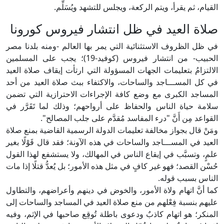
القيام، ثم يقرأ، ويتم الركعة، ويجلس للتشهد ويُسَلِّم.
صلاة العيد في ظل انتشار فيروس كورونا
في ظل الظروف الاستثنائية التي يمر بها العالم -ومنه بلدنا مصر
الحبيب- من انتشار فيروس (كوفيد-19)؛ يجب على المسلمين
الالتزامُ بتعليمات الجهات المسؤولة التي ارتأت إيقاف صلاة العيد
في كل المســـاجد والساحات، والاكتفاء ببث صلاة العيد من أحد
المساجد الكبرى مع وضع كافة الإجراءات الاحترازية التي تضمن
سلامة حياة الناس والحفاظ على أرواحهم؛ وذلك لما تَقَرَّر في
القواعد مِن أَنَّ "درء المفاسد مُقدَّم على جلب المصالح".
ومَنْ قال بجواز مخالفة تعليمات الدولة الرسمية القاضية بمنع صلاة
العيد في المســـاجد والساحات في هذه الآونة؛ فقد قال قَوْلًا بغير
علمٍ، وتسبَّب في إيقاع الناس في المهالك، ولا يستشفع لهذا القول
حُسْن القصد؛ فهو غير كافٍ في مثل هذه الأمور؛ بل يُعدُّ قتلًا إذا مات
الناس بسبب قوله.
كما أنَّ اتهام ولاة الأمور، والخوض في دينهم وأعراضهم، والتطاول
عليهم بنسبة فِعْلهم من منع صلاة العيد في المساجد والساحات إلى
المنكر؛ هو اتهام كاذبٌ ودعوى باطلة تُوقِع صاحبها في الإثم، وفيه