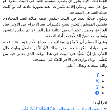
الجماعات؛ فإنه يجوز أن يُصلِّي المسلم العيد في البيت منفردًا أو
مع أهل بيته، ويمكن إقامة تكبيرات العيد بصورة عادية كما لو كانت
صلاة العيد في المساجد.
وتكون صلاةُ العيد في البيت -بنفس صفة صلاة العيد المعتادة-،
فيُصَلِّي المسلم ركعتين بسبع تكبييرات بعد الإحرام في الأولى قبل
القراءة، وخمس تكبيرات في الثانية قبل القراءة، ثم يجلس للتشهد
ويُسَلِّم، ولا تُسَنُّ الخُطْبَة بعد أداء الصلاة.
وعلى المسلم أن لا يَحْزَن ويخاف مِن ضياع الأجر فيما اعتاد فعله
من العبادات لكن مَنَعه العذر؛ وذلك لأنَّ الأجر حاصلٌ وثابتٌ حال
العُذْر، بل إنَّ التَعبُّدَ في البيت في هذا الوقت الذي نعاني فيه من
تَفَشِّي الوباء يوازي في الأجر التَعبُّد في المسجد.
والله سبحانه وتعالى أعلم.
اقرأ أيضا :
المعنى المراد من قوله تعالى: ﴿إِنَّ الصَّلَاةَ كَانَتْ عَلَى