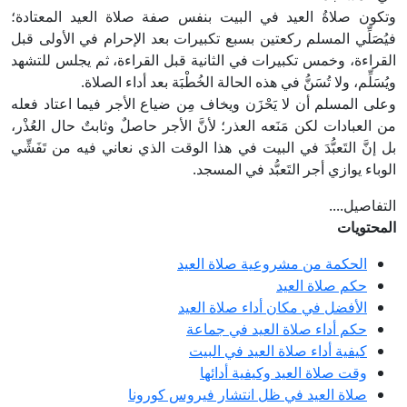
وتكون صلاةُ العيد في البيت بنفس صفة صلاة العيد المعتادة؛
فيُصَلِّي المسلم ركعتين بسبع تكبيرات بعد الإحرام في الأولى قبل
القراءة، وخمس تكبيرات في الثانية قبل القراءة، ثم يجلس للتشهد
ويُسَلِّم، ولا تُسَنُّ في هذه الحالة الخُطْبَة بعد أداء الصلاة.
وعلى المسلم أن لا يَحْزَن ويخاف مِن ضياع الأجر فيما اعتاد فعله
من العبادات لكن مَنَعه العذر؛ لأنَّ الأجر حاصلٌ وثابتٌ حال العُذْر،
بل إنَّ التَعبُّدَ في البيت في هذا الوقت الذي نعاني فيه من تَفَشِّي
الوباء يوازي أجر التَعبُّد في المسجد.
التفاصيل....
المحتويات
الحكمة من مشروعية صلاة العيد
حكم صلاة العيد
الأفضل في مكان أداء صلاة العيد
حكم أداء صلاة العيد في جماعة
كيفية أداء صلاة العيد في البيت
وقت صلاة العيد وكيفية أدائها
صلاة العيد في ظل انتشار فيروس كورونا