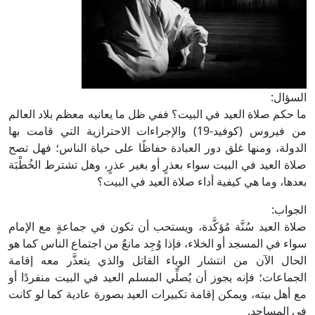
السؤال:
ما حكم صلاة العيد في البيت؟ ففي ظل ما يعانيه معظم بلاد العالم
من فيروس (كوفيد-19) والإجراءات الاحترازية التي قامت بها
الدولة، ومنها غلق دور العبادة حفاظًا على حياة الناس؛ فهل تصح
صلاة العيد في البيت سواء بعذرٍ أو بغير عذرٍ، وهل تشترط الخُطْبَة
بعدها، وما هي كيفية أداء صلاة العيد في البيت؟
الجواب:
صلاة العيد سُنَّة مُؤكَّدة، ويستحب أن تكون في جماعةٍ مع الإمام
سواء في المسجد أو الخلاء، فإذا وُجِد مانعٌ من اجتماع الناس كما هو
الحال الآن من انتشار الوباء القاتل والذي يتعذَّر معه إقامة
الجماعات؛ فإنه يجوز أن يُصلِّي المسلم العيد في البيت منفردًا أو
مع أهل بيته، ويمكن إقامة تكبيرات العيد بصورة عادية كما لو كانت
في المساجد.