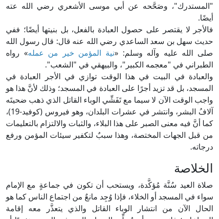
"المستدرك"، وصَحَّحه عن أبي موسى الأشعري رضي الله عته
أيضًا.
فالأجر لا يقتصر على حصول العبادة بالفعل، بل بنيتها أيضًا؛ ففي
حديث سهل بن سعد الساعدي رضي الله عنه قال: قال رسول الله
صلى الله عليه وآله وسلم: «
نية المؤمن خير من عمله
» رواه
الطبراني في "معجمه الكبير"، والبيهقي في "الشعب".
والعبادة في البيت في هذا الوقت توازي في الأجر العبادة في
المسجد، بل قد تزيد أجرًا على العبادة في المسجد؛ وذلك لأنَّ هذا هو
واجب الوقت الآن لا سيما مع تَفَشِّي الوباء القاتل الذي ذهب ضحيتَه
آلافُ البشر، وانتشر في عشرات البلدان، وهو فيروس (كوفيد-19)،
كما أنَّ فيه معنى الصبر على هذا البلاء، والثبات والالتزام بالتعليمات
من قبل الجهات المختصة، وهذا سببٌ لتكفير سيئات المؤمن ورفع
درجاته.
الخلاصة
صلاة العيد سُنَّة مُؤكَّدة، ويستحب أن تكون في جماعةٍ مع الإمام
سواء في المسجد أو الخلاء، فإذا وُجِد مانعٌ من اجتماع الناس كما هو
الحال الآن من انتشار الوباء القاتل والذي يتعذَّر معه إقامة