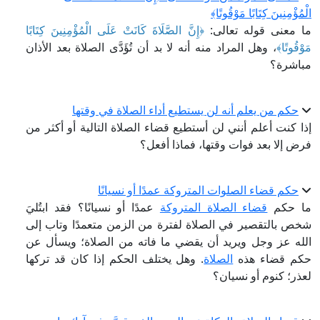
الْمُؤْمِنِينَ كِتَابًا مَوْقُوتًا﴾
ما معنى قوله تعالى:
﴿إِنَّ الصَّلَاةَ كَانَتْ عَلَى الْمُؤْمِنِينَ كِتَابًا
مَوْقُوتًا﴾
، وهل المراد منه أنه لا بد أن تُؤَدَّى الصلاة بعد الأذان
مباشرة؟
حكم من يعلم أنه لن يستطيع أداء الصلاة في وقتها
إذا كنت أعلم أنني لن أستطيع قضاء الصلاة التالية أو أكثر من
فرض إلا بعد فوات وقتها، فماذا أفعل؟
حكم قضاء الصلوات المتروكة عمدًا أو نسيانًا
ما حكم
قضاء الصلاة المتروكة
عمدًا أو نسيانًا؟ فقد ابتُليَ
شخص بالتقصير في الصلاة لفترة من الزمن متعمدًا وتاب إلى
الله عز وجل ويريد أن يقضي ما فاته من الصلاة؛ ويسأل عن
حكم قضاء هذه
الصلاة
. وهل يختلف الحكم إذا كان قد تركها
لعذر؛ كنوم أو نسيان؟