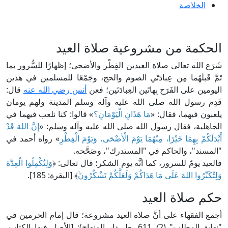
الخلاصة
الحكمة من مشروعية صلاة العيد
شَرَع الله تعالى صلاة العيدين الفِطْر والأضحى؛ إظهارًا للسُّرور بما
تَمَّ قَبلَهُما مِن عِبادَتَي الصوم والحج، وجَمْعًا للمسلمين في هذين
اليومين على الفَرَح بِهاتَين العِبادَتَين؛ فعن
أنس رضي الله عنه
قال:
قَدِم رسول الله صلى الله عليه وآله وسلم المدينة ولهم يومان
يلعبون فيهما، فقال: «
مَا هَذَانِ الْيَوْمَانِ؟
» قالوا: كنا نلعب فيهما في
الجاهلية، فقال رسول الله صلى الله عليه وآله وسلم: «
إِنَّ اللهَ قَدْ
أَبْدَلَكُمْ بِهِمَا خَيْرًا، مِنْهُمَا يَوْمَ الْأَضْحَى، وَيَوْمَ الْفِطْرِ
» رواه أحمد في
"المسند"، والحاكم في "المستدرك"، وصَحَّحه.
فالعيد يومٌ للسرور، كما أنَّه يوم الشكر؛ قال تعالى: ﴿
وَلِتُكْمِلُوا الْعِدَّةَ
وَلِتُكَبِّرُوا اللهَ عَلَى مَا هَدَاكُمْ وَلَعَلَّكُمْ تَشْكُرُونَﱠ
﴾ [البقرة: 185].
حكم صلاة العيد
أجمع الفقهاء على أنَّ صلاة العيد مشروعة؛ قال إمام الحرمين في
"نهاية المطلب" (2/ 611، ط. دار المنهاج): [الأصل فيها الكتاب،