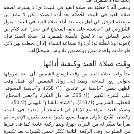
(لجماعة) لا لمنفرد] اهـ.
ومعنى أنَّه لا خُطْبَة بعد صلاة العيد في البيت: أي: لا يشترط لصحة
صلاة العيد في البيت الخُطْبَة بعد أداء الصلاة، لكن لا مانع من
موعظة الرجل في أهل بيته بعد أداء صلاة العيد في البيت؛ يقول
الشَّرْواني في "حاشيته على تحفة المحتاج لابن حجر" عند كلام ابن
حجر السابق أنه: لا تُسَنُّ الخُطْبَة للمنفرد في صلاة العيد؛ قال:
[(قوله: ولا خُطْبَة له) أي: ولا لجماعة النساء؛ إلا أن يخطب لهن ذَكَرٌ،
فلو قامت واحدة منهن ووعظتهن فلا بأس. شيخنا] اهـ.
وقت صلاة العيد وكيفية أدائها
يبدأ وقت صلاة العيد من وقت ارتفاع الشمس، أي: بعد شروقها
بحوالي ربع الساعة، ويمتد إلى زوال الشمس، أي: قبيل وقت
الظهر. ينظر: "حاشية ابن عابدين" (1/ 558)، و"حاشية الدسوقي
على الشرح الكبير" (1/ 396، ط. دار الفكر)، و"مغني المحتاج"
للخطيب الشربيني (1/ 310)، و"كشاف القناع" للبهوتي (2/ 50).
وصلاة العيد -سواء مع الإمام في المسجد أو منفردًا في البيت-
ركعتان، تُفْتَتح الأولى منهما بسبع تكبيرات بعد تكبيرة الإحرام، ثم
يقرأ ما تيَسَّر له من القرآن جهرًا، ويتم ركعة عادية كما في غيرها
من الصلوات، وفي الركعة الثانية: يُكَبِّر خمس تكبيرات بعد تكبيرة