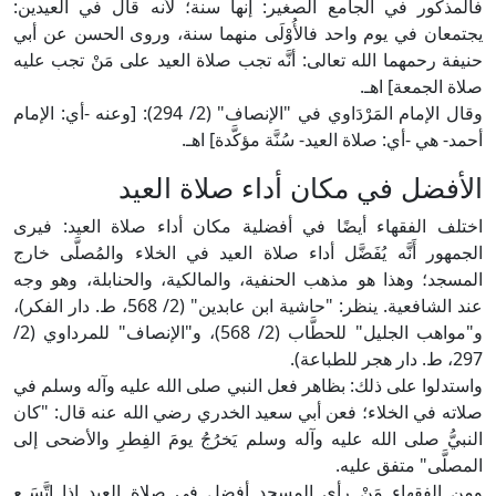
فالمذكور في الجامع الصغير: إنها سنة؛ لأنه قال في العيدين:
يجتمعان في يوم واحد فالأُوْلَى منهما سنة، وروى الحسن عن أبي
حنيفة رحمهما الله تعالى: أنَّه تجب صلاة العيد على مَنْ تجب عليه
صلاة الجمعة] اهـ.
وقال الإمام المَرْدَاوي في "الإنصاف" (2/ 294): [وعنه -أي: الإمام
أحمد- هي -أي: صلاة العيد- سُنَّة مؤكَّدة] اهـ.
الأفضل في مكان أداء صلاة العيد
اختلف الفقهاء أيضًا في أفضلية مكان أداء صلاة العيد: فيرى
الجمهور أَنَّه يُفَضَّل أداء صلاة العيد في الخلاء والمُصلَّى خارج
المسجد؛ وهذا هو مذهب الحنفية، والمالكية، والحنابلة، وهو وجه
عند الشافعية. ينظر: "حاشية ابن عابدين" (2/ 568، ط. دار الفكر)،
و"مواهب الجليل" للحطَّاب (2/ 568)، و"الإنصاف" للمرداوي (2/
297، ط. دار هجر للطباعة).
واستدلوا على ذلك: بظاهر فعل النبي صلى الله عليه وآله وسلم في
صلاته في الخلاء؛ فعن أبي سعيد الخدري رضي الله عنه قال: "كان
النبيُّ صلى الله عليه وآله وسلم يَخرُجُ يومَ الفِطرِ والأضحى إلى
المصلَّى" متفق عليه.
ومِن الفقهاء مَنْ رأى المسجد أفضل في صلاة العيد إذا اتَّسَـع