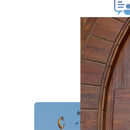
ب فتوى
تعلام عن فتوى
ز موعد
فتوى الهاتفية
َواقِيتُ الصَّـــلاة
اهرة · 06 أغسطس 2026 م