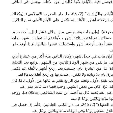
فيعمل فيه بالأيام؛ لأنها كالبدل عن الأهلة، ويعمل في الباقي
وقال العلامة ابن أبي زيد القيرواني المالكي في "النَّوادر والزِّيادات" (2/ 65، ط. دار المغرب الإسلامي): [وكذلك
م ثلاثة أشهر بالأهلة، ثم تكمل على الأيام الأولى تمام الثلاثين
افعي في "الأم" (5/ 240، ط. دار المعرفة): [وإن مات وقد مضى من الهلال عشر ليال، أحصت ما
ظتها، ثم اعتدت ثلاثة أشهر بالأهلة ثم استقبلت الشهر الرابع
، فقد أوفت أربعة أشهر واستقبلت عشرا بلياليها، فإذا أوفت لها
.
الإمام النووي في "روضة الطالبين" (8/ 399): [فإن مات في خلال شهر، وكان الباقي منه أكثر من عشرة أيام،
 ما بقي من شهر الوفاة ثلاثين من الشهر الواقع بعد الثلاثة،
ة أقل من عشرة أيام، حسبت بعد أربعة أشهر بالأهلة، ثم تكمل
ام بلا زيادة ولا نقص، اعتدت بها وبأربعة أهلة بعدها] اهـ.
بن قدامة في "المغني" (8/ 105): [تحتسب بقية الأول، وتعتد من الرابع بقدر ما فاتها من الأول، تامًا كان
لأهلة، فإذا كان من بعض الشهر، وجب قضاء ما فات منه] اهـ.
وذهب الإمام أبو حنفية، وهو قول لأبي يوسف، ووجه عند الشافعية قال به أحمد ابن بنت الشافعي [ت295هـ]، ووجه
ا مائة وثلاثين يومًا كاملة.
قال العلامة علاء الدين السمرقندي الحنفي في "تحفة الفقهاء" (2/ 246، ط. دار الكتب العلمية): [فأما إذا حصل في
اق تسعين يومًا وفي الوفاة مائة وثلاثين يومًا] اهـ.