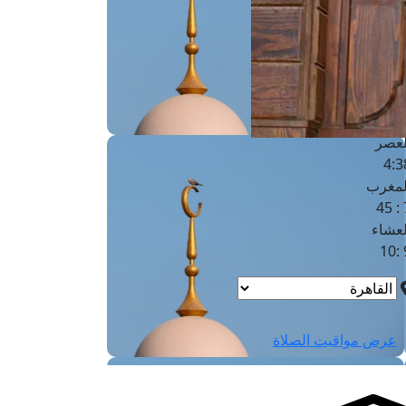
لفجر
4
لشروق
6
لظهر
1
لعصر
4:3
لمغرب
7 
لعشاء
9
عرض مواقيت الصلاة