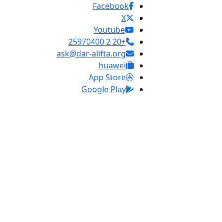
Facebook
X
Youtube
+20 2 25970400
ask@dar-alifta.org
huawei
App Store
Google Play