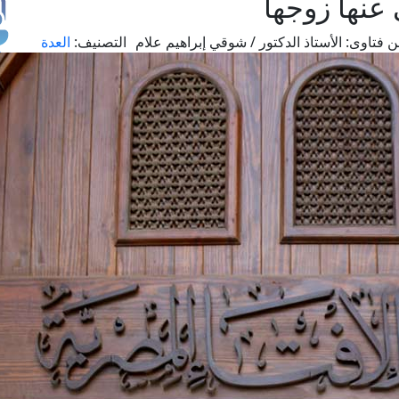
عنها زوجها
 فتاوى:
الأستاذ الدكتور / شوقي إبراهيم علام
التصنيف:
العدة
طل
اس
حج
ال
م
الق