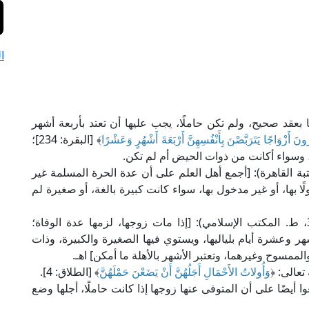
ا
بعقد صحيح، ولم تكن حاملًا، يجب عليها أن تعتد بأربعة أشهر
رُونَ أَزْوَاجًا يَتَرَبَّصْنَ بِأَنْفُسِهِنَّ أَرْبَعَةَ أَشْهُرٍ وَعَشْرًا
﴾ [البقرة: 234]؛
ها، وسواء أكانت من ذوات الحيض أم لم تكن.
ن قدامة في "المغني" (8/ 115، ط. مكتبة القاهرة): [أجمع أهل العلم على أن عدة الحرة المسلمة غير
بها، أو غير مدخول بها، سواء كانت كبيرة بالغة، أو صغيرة لم
وقال الإمام النووي في "روضة الطالبين" (8/ 399، ط. المكتب الإسلامي): [إذا مات زوجها، لزمها عدة الوفاة؛
هر وعشرة أيام بلياليها، ويستوي فيها الصغيرة والكبيرة، وذات
لممسوح وغيرهما، وتعتبر الأشهر بالأهلة ما أمكن] اهـ.
تعالى: ﴿
وَأُولاتُ الأَحْمَالِ أَجَلُهُنَّ أَنْ يَضَعْنَ حَمْلَهُنَّ
﴾ [الطلاق: 4].
 قدامة في "المغني" (8/ 115): [وأجمعوا أيضًا على أن المتوفى عنها زوجها إذا كانت حاملًا، أجلها وضع