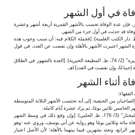
فاة في أول الشهر
ر، فإن عدة الوفاة تحسب بالأشهر القمرية أربعة أشهر وعشرة
 الوفاة قد حدثت في أول جزء من الشهر.
لإمام الكاساني في "بدائع الصنائع" (3/ 195، ط. دار الكتب العلمية): [فجملة الكلام فيه: أن سبب وجوب هذه
رة الشهر اعتبرت الأشهر بالأهلة وإن نقصت عن العدد، في قول
وقال العلامة أبو بكر الحداد الحنفي في "الجوهرة النيرة" (2/ 74، ط. المطبعة الخيرية): [العدة بالشهور في الطلاق
ة إجماعًا، وإن نقصت في العدد] اهـ.
ة أثناء الشهر
لفقهاء:
الصاحبان من الحنفية: إلى أنه تحتسب الأشهر الثلاثة المتوسطة
هر الخامس ثلاثين يومًا، ثم يزاد عشرة أيام كاملة.
قال العلامة الموصلي الحنفي في "الاختيار لتعليل المختار" (3/ 176، ط. الحلبي): [وإن وقع ذلك في وسط الشهر
وفاة مائة وثلاثين يومًا وهو رواية عن أبي يوسف، وروي عنه -وهو
 الرابع، وتعتد بشهرين فيما بينهما بالأهلة؛ لأن الأصل اعتبار