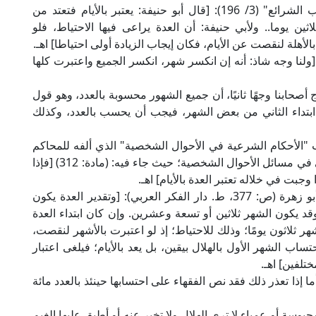
وقال العلامة الكاساني في "بدائع الصنائع في ترتيب الشرائع" (3/ 196): [قال أبو حنيفة: يعتبر بالأيام فتعتد من
ثين يوما.. ولأبي حنيفة: أن العدة يراعى فيها الاحتياط، فلو
بالأهلة لنقصت عن الأيام، فكان إيجاب الزيادة أولى احتياطا] اهـ.
 الإمام النووي في "روضة الطالبين" (8/ 399): [ولنا وجه شاذ: أنه إن انكسر شهر، انكسر الجميع واعتبرت كلها
ابن قدامة في "المغني" (8/ 105): [وخرّج أصحابنا وجهًا ثانيًا، أن جميع الشهور محسوبة بالعدد، وهو قول
 ابتداء الثاني من بعض الشهر، فيجب أن يحسب بالعدد، وكذلك
 "الأحكام الشرعية في الأحوال الشخصية" الذي ألفه للمحاكم
المصرية جامعًا فيه أرجح الأقوال في المذهب الحنفي في مسائل الأحوال الشخصية؛ حيث جاء فيه: (مادة: 312) [فإذا
وجبت في خلاله تعتبر العدة بالأيام] اهـ.
وجاء في كتاب "الأحوال الشخصية" للعلامة محمد أبو زهرة (ص: 377، ط. دار الفكر العربي): [وتقدير العدة يكون
قد يكون الشهر ثلاثين أو تسعة وعشرين. وإن كان ابتداء العدة
ر ثلاثون يومًا؛ وذلك للاحتياط؛ إذ لو اعتبرت بالأشهر لنقصت،
ساب الشهر الأول بالهلال بيقين، بل يعد بالأيام؛ فيلغى اعتبار
ختلفين] اهـ.
ا إذا تعذر ذلك فقد نص الفقهاء على احتسابها حينئذ بالعدد مائة
ي "الأم" (5/ 240): [ولو كانت محبوسة أو عمياء لا ترى الهلال ولا تخبر عنه أو أطبق عليها الغيم