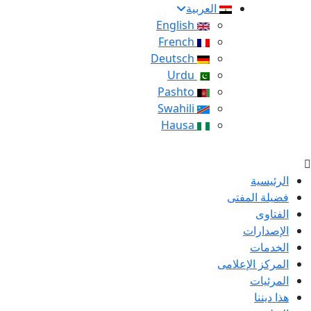
العربية
English
French
Deutsch
Urdu
Pashto
Swahili
Hausa
الرئيسية
فضيلة المفتى
الفتاوى
الإصدارات
الخدمات
المركز الإعلامى
المرئيات
هذا ديننا