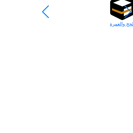
لحج والعمرة
رمضان