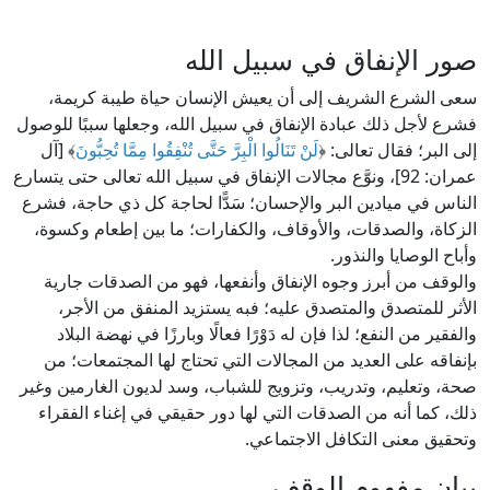
صور الإنفاق في سبيل الله
سعى الشرع الشريف إلى أن يعيش الإنسان حياة طيبة كريمة،
فشرع لأجل ذلك عبادة الإنفاق في سبيل الله، وجعلها سببًا للوصول
إلى البر؛ فقال تعالى: ﴿
لَنْ تَنَالُوا الْبِرَّ حَتَّى تُنْفِقُوا مِمَّا تُحِبُّونَ
﴾ [آل
عمران: 92]، ونوَّع مجالات الإنفاق في سبيل الله تعالى حتى يتسارع
الناس في ميادين البر والإحسان؛ سَدًّا لحاجة كل ذي حاجة، فشرع
الزكاة، والصدقات، والأوقاف، والكفارات؛ ما بين إطعام وكسوة،
وأباح الوصايا والنذور.
والوقف من أبرز وجوه الإنفاق وأنفعها، فهو من الصدقات جارية
الأثر للمتصدق والمتصدق عليه؛ فبه يستزيد المنفق من الأجر،
والفقير من النفع؛ لذا فإن له دَوْرًا فعالًا وبارزًا في نهضة البلاد
بإنفاقه على العديد من المجالات التي تحتاج لها المجتمعات؛ من
صحة، وتعليم، وتدريب، وتزويج للشباب، وسد لديون الغارمين وغير
ذلك، كما أنه من الصدقات التي لها دور حقيقي في إغناء الفقراء
وتحقيق معنى التكافل الاجتماعي.
بيان مفهوم الوقف