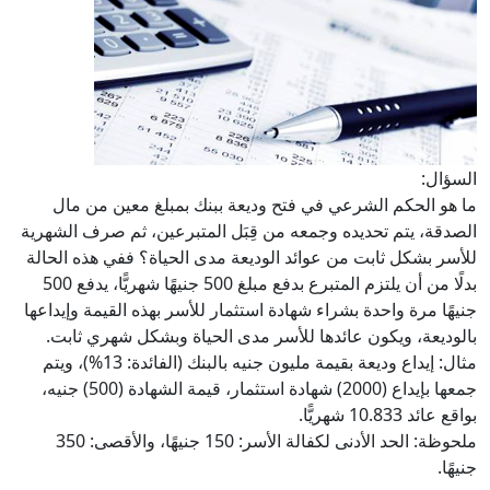
السؤال:
ما هو الحكم الشرعي في فتح وديعة ببنك بمبلغ معين من مال
الصدقة، يتم تحديده وجمعه من قِبَل المتبرعين، ثم صرف الشهرية
للأسر بشكل ثابت من عوائد الوديعة مدى الحياة؟ ففي هذه الحالة
بدلًا من أن يلتزم المتبرع بدفع مبلغ 500 جنيهًا شهريًّا، يدفع 500
جنيهًا مرة واحدة بشراء شهادة استثمار للأسر بهذه القيمة وإيداعها
بالوديعة، ويكون عائدها للأسر مدى الحياة وبشكل شهري ثابت.
مثال: إيداع وديعة بقيمة مليون جنيه بالبنك (الفائدة: 13%)، ويتم
جمعها بإيداع (2000) شهادة استثمار، قيمة الشهادة (500) جنيه،
بواقع عائد 10.833 شهريًّا.
ملحوظة: الحد الأدنى لكفالة الأسر: 150 جنيهًا، والأقصى: 350
جنيهًا.