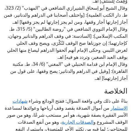
وُقِفَتْ لِلسَّلَفِ] اهـ.
وقال الشيخ أبو إسحاق الشيرازي الشافعي في "المهذب" (2/ 323،
ط. دار الكتب العلمية): [واختلف أصحابنا في الدراهم والدنانير، فمن
أجاز إجارتها أجاز وقفها، ومن لم يجز إجارتها لم يجز وقفها] اهـ.
وقال الإمام النووي الشافعي في "روضة الطالبين" (5/ 315، ط.
المكتب الإسلامي): [السادسة: في وقف الدراهم والدنانير وجهان،
كإجارتهما؛ إن جوزناها صح الوقف لتُكْرَى، ويصح وقف الحلي
لغرض اللبس. وحكى الإمام أنهم ألحقوا الدراهم ليصاغ منها الحلي
بوقف العبد الصغير، وتردد هو فيه] اهـ.
وقال الإمام ابن قدامة الحنبلي في "المغني" (6/ 34، ط. مكتبة
القاهرة): [وقيل في الدراهم والدنانير: يصح وقفها، على قول من
أجاز إجارتهما] اهـ.
الخلاصة
بناءً على ذلك وفي واقعة السؤال: ففتح الودائع وشراء
شهادات
الاستثمار
من أموال الصدقة بقصد وقف أرباحها وعوائدها لمساعدة
الأسر الفقيرة بصفة شهرية، هو أمر مستحب شرعًا، وهو من صور
الوقف المشروع و
الصدقات الجارية
، وهو من أنفع الصدقات
للمحتاجين؛ لما فيه من تكثير الأجر للمتصدق، واستمرار النفع