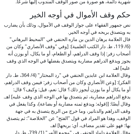
شهرية دائمة، هو صورة من صور الوقف المندوب إليها شرعًا.
حكم وقف الأموال في أوجه الخير
نص جمهور الفقهاء على جواز الوقف في الأموال، وذلك بأن يضارب
به ويتصدق بربحه في أوجه الخير.
قال العلامة برهان الدين بن مازه الحنفي في "المحيط البرهاني"
(6/ 119، ط. دار الكتب العلمية): [وفي "وقف الأنصاري" وكان من
أصحاب زفر: إذا وقف الدراهم، أو الطعام، أو ما يكال، أو يوزن أنه
يجوز ويدفع الدراهم مضاربة ويتصدق بفضلها في الوجه الذي وقف
عليه] اهـ.
وقال العلامة ابن عابدين الحنفي في "رد المحتار" (4/ 364، ط. دار
الفكر): [وعن الأنصاري وكان من أصحاب زفر: فيمن وقف الدراهم،
أو ما يكال أو ما يوزن أيجوز ذلك؟ قال: نعم، قيل: وكيف؟ قال:
يدفع الدراهم مضاربة، ثم يتصدق بها في الوجه الذي وقف عليه] اهـ.
وقال أيضًا: [(قوله: ويدفع ثمنه مضاربة أو بضاعة)، وكذا يفعل في
وقف الدراهم والدنانير، وما خرج من الربح يتصدق به في جهة
الوقف، وهذا هو المراد في قول "الفتح" عن "الخلاصة": ثم يتصدق
بها؛ فهو على تقدير مضاف، أي: بربحها] اهـ.
وقال العلامة داماد الحنفي في "مجمع الأنهر" (1/ 739، ط. دار