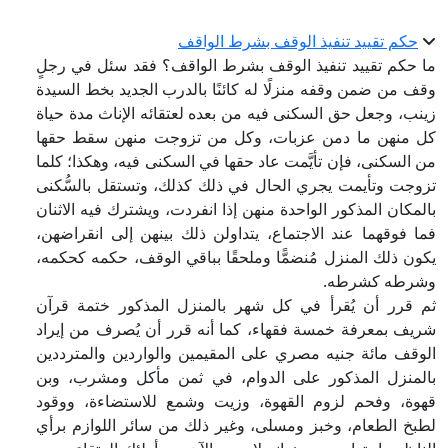
حكم تقييد تنفيذ الوقف بشرط الواقف
ما حكم تقييد تنفيذ الوقف بشرط الواقف؟ فقد سئل في رجلٍ
وقف من ضمن وقفه منزلًا له كائنًا بالدرب الجديد بخط السيدة
زينب، وجعل حق السكنى فيه من بعده لعتقائه الإناث مدة حياة
كل منهن ما دمن عزبات، وكل من تزوجت منهن سقط حقها
من السكنى، فإن تأيَّمت عاد حقها في السكنى فيه، وهكذا؛ كلما
تزوجت وتأيمت يجري الحال في ذلك كذلك، وتستقل بالسُّكنى
بالمكان المذكور الواحدة منهن إذا انفردت، ويشترك فيه الاثنان
فما فوقهما عند الاجتماع، يتداولن ذلك بينهن إلى انقراضهن،
يكون ذلك المنزل مُنضمًّا وملحقًا بباقي الوقف، حكمه كحكمه،
وشرطه كشرطه.
ثم قرر أن يُقرأ في كل شهر بالمنزل المذكور ختمة قرآن
شريف بمعرفة خمسة فقهاء، كما أنه قرر أن يُصرف من إيراد
الوقف مائة جنيه مصري على المقيمين والواردين والمترددين
بالمنزل المذكور على الدوام، في ثمن مأكل ومشرب، وبن
قهوة، وفحم لزوم القهوة، وزيت وشمع للاستضاءة، ووقود
لطبخ الطعام، وخبز ومسلى، وغير ذلك من سائر اللوازم برأي