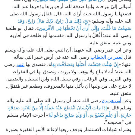
أموالي إليّ بيرحاء، وإنها صدقة لله، أرجو برها وذخرها عند الله،
فضعها يا رسول الله حيث أراك الله، قال: فقال رسول الله صلى
الله عليه وآله وسلم: «
بَخٍ، ذَلِكَ مَالٌ رَابِحٌ، ذَلِكَ مَالٌ رَابِحٌ، وَقَدْ
سَمِعْتُ مَا قُلْتَ، وَإِنِّي أَرَى أَنْ تَجْعَلَهَا فِي الأَقْرَبِينَ
»، فقال أبو طلحة
رضي الله عنه: أَفْعَلُ يا رسول الله، فقسمها أبو طلحة في أقاربه
وبني عمه. متفق عليه.
وعن ابن عمر رضي الله عنهما، أن النبي صلى الله عليه وآله وسلم
قال
لعمر بن الخطاب
رضي الله عنه في أرض خيبر التي سأله
عنها: «
إِنْ شِئْتَ حَبَسْتَ أَصْلَهَا وَتَصَدَّقْتَ بِهَا
»، فتصدق بها
عمر
رضي
الله عنه؛ أنه لا يباع ولا يوهب ولا يورث، وتصدق بها في الفقراء،
وفي القربى وفي الرقاب، وفي سبيل الله، وابن السبيل، والضيف،
لا جناح على من وليها أن يأكل منها بالمعروف، ويطعم غير مُتَمَوِّل.
متفق عليه.
وعن
أبي هريرة
رضي الله عنه، أن رسول الله صلى الله عليه وآله
وسلم قال: «
إِذَا مَاتَ الْإِنْسَانُ انْقَطَعَ عَنْهُ عَمَلُهُ إِلَّا مِنْ ثَلَاثَةٍ: صَدَقَةٍ
جَارِيَةٍ، أَوْ عِلْمٍ يُنْتَفَعُ بِهِ، أَوْ وَلَدٍ صَالِحٍ يَدْعُو لَهُ
» أخرجه الإمام مسلم
في "صحيحه".
وشراء شهادات الاستثمار ووقف ريعها لإعانة الأسر الفقيرة بصورة