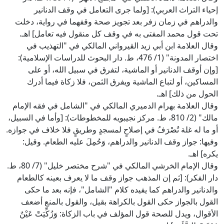
إحياء التراث العربي): [ولما جرى التعامل في وقف الدنانير
والدراهم في زمان زفر بعد تجويز صحة وقفهما في رواية، دخلت
تحت قول محمد المفتى به في وقف كل منقول فيه تعامل] اهـ.
وقال العلامة ابن أبي زيد القيرواني المالكي في "التهذيب في
اختصار المدونة" (1/ 476، ط. دار البحوث للدراسات الإسلامية):
[وإن أوقف الدنانير أو الماشية، لتفرق في سبيل الله، أو على
المساكين، أو لتباع الماشية ويفرق الثمن، فلا زكاة فيما أدرك
الحول من ذلك] اهـ.
وقال العلامة بهرام الدميري المالكي في "الشامل في فقه الإمام
مالك" (2/ 810، ط. مركز نجيبويه للمخطوطات): [وأما في السبيل،
أو ما له غلة تُصْرَفُ في إصلاحٍ لمسجدٍ وطريقٍ فلا خلاف في جوازه.
وفيها: جواز وقف الدنانير والدراهم، وَحُمِلَ عليه الطعام. وقيل:
يكره] اهـ.
وقال الإمام الخرشي المالكي في "شرح مختصر خليل" (7/ 80، ط.
دار الفكر): [ثم إن المذهب جواز وقف ما لا يعرف بعينه كالطعام
والدنانير والدراهم كما يفيده كلام "الشامل"، فإنه بعد ما حكى
القول بالجواز حكى القول بالكراهة بقيل، والقول بالمنع أضعف
الأقوال، ويدل للصحة قول المؤلف في باب الزكاة: وَزُكِّيَتْ عَيْنٌ