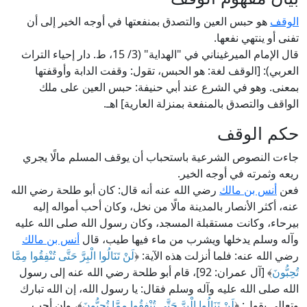
الوقف
هو حبس العين والتصدق بمنفعتها في أوجه الخير إلى أن
تفنى أو ينتهي نفعها.
قال الإمام الميرغيناني في "الهداية" (3/ 15، ط. دار إحياء التراث
العربي): [الوقف لغة: هو الحبس، تقول: وقفت الدابة وأوقفتها
بمعنى. وهو في الشرع عند أبي حنيفة: حبس العين على ملك
الواقف والتصدق بالمنفعة بمنزلة العارية] اهـ.
حكم الوقف
جاءت النصوص الشرعية باستحباب أن يوقف المسلم مالًا يجري
ريعه وثمرته في أوجه الخير.
فعن
أنس بن مالك
رضي الله عنه أنه قال: كان أبو طلحة رضي الله
عنه، أكثر الأنصار بالمدينة مالًا من نخل، وكان أحب أمواله إليه
بيرحاء، وكانت مستقبلة المسجد، وكان رسول الله صلى الله عليه
وآله وسلم يدخلها ويشرب من ماء فيها طيب، قال
أنس بن مالك
رضي الله عنه: فلما أنزلت هذه الآية: ﴿
لَنْ تَنَالُوا الْبِرَّ حَتَّى تُنْفِقُوا مِمَّا
تُحِبُّونَ
﴾ [آل عمران: 92]، قام أبو طلحة رضي الله عنه إلى رسول
الله صلى الله عليه وآله وسلم فقال: يا رسول الله، إن الله تبارك
وتعالى يقول: ﴿
لَنْ تَنَالُوا الْبِرَّ حَتَّى تُنْفِقُوا مِمَّا تُحِبُّونَ
﴾، وإن أحب