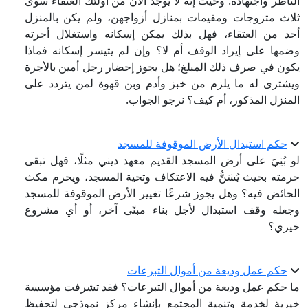
الناظر واجتهاده. وحيث إنه لا يوجد الآن من أولئك العتقاء سوى
ثلاث متزوجات ومقيمات بمنازل أزواجهن، ولم يكن بالمنزل
أحد من العتقاء، فهل بذلك يمكن إسكانه واستغلال أجرته
وضمها على إيراد الوقف أم لا؟ وإن لم يتيسر إسكانه فماذا
يكون في صرف ذلك المبلغ؛ هل يجوز إحضار رجل أمين بالأجرة
ويشترى له ما يلزم من خبز وأدم وبن قهوة لمن يتردد على
المنزل المذكور، أم كيف؟ نرجو الجواب.
حكم استبدال الأرض الموقوفة للمسجد
لو بُنِيَ على أرض المسجد القديم معهد ديني مثلًا، فهل تبقى
حرمته بحيث يُسَنُّ فيه الاعتكاف وتحية المسجد، ويحرم مكث
الحائض فيه؟ وهل يجوز شرعًا تغيير الأرض الموقوفة للمسجد
وجعله وقف استبدال لأجل بناء مبنًى آخر، أو أي مشروع
خيري؟
حكم عمل وديعة من أموال التبرعات
ما حكم عمل وديعة من أموال التبرعات؟ فقد تشرفت مؤسسة
خيرية لخدمة وتنمية المجتمع بإنشاء مركز نموذجي لتحفيظ