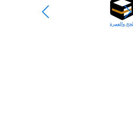
لحج والعمرة
رمضان