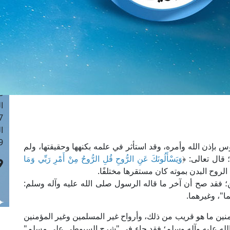
ا
 :41
ا
 :17
ا
 : 1
ا
8
ا
: 44
ا
 :9
إذن الله وأمره، وقد استأثر في علمه بكنهها وحقيقتها، ولم
 قال تعالى: ﴿
وَيَسْأَلُونَكَ عَنِ الرُّوحِ قُلِ الرُّوحُ مِنْ أَمْرِ رَبِّي وَمَا
ن؛ فقد صح أن آخر ما قاله الرسول صلى الله عليه وآله وسلم:
"، وغيرهما.
نين ما هو قريب من ذلك، وأرواح غير المسلمين وغير المؤمنين
 الله عليه وآله وسلم؛ فقد جاء في "شرح السيوطي على مسلم"