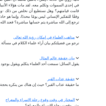
في إحدى السموات وتكلم معه. لقد مات هؤلاء الأنبي
قامت قيامتهم؟ وهل نستطيع أن نخلص من ذلك -وبذل
وفقًا للتفكير الإنساني ليس يومًا محددًا، وإنما هو 
ترجع إلى الله مباشرة يتم حسابها مباشرة؟ فعند الل
مذاهب العلماء في إمكان رؤية الله تعالى
نرجو من فضيلتكم بيان أراء علماء الكلام في مسألة إم
بيان حقيقة عالم المثال
يقول السائل: سمعت أحد العلماء يتكلم ويقول بوجود عا
حقيقة عذاب القبر
ما حقيقة عذاب القبر؟ حيث إن هناك من ينكره بحجة أن
المختار في وقت وقوع رحلة الإسراء والمعراج
متى وقعت رحلة الإسراء والمعراج؟