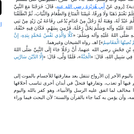
أَبِي هُرَيْرَةَ رضي الله عنه
، قَالَ: خَرَجْنَا مَعَ النَّبِيِّ
 نَغْنَمْ ذَهَبًا وَلَا وَرِقًا، غَنِمْنَا الْمَتَاعَ وَالطَّعَامَ وَالثِّيَابَ، ثُمَّ انْطَلَقْنَا
 عَبْدٌ لَهُ، وَهَبَهُ لَهُ رَجُلٌ مِنْ جُذَامٍ يُدْعَى رِفَاعَةَ بْنَ زَيْدٍ مِنْ بَنِي
ا
 اللهُ عَلَيْهِ وآله وَسَلَّمَ يَحُلُّ رَحْلَهُ، فَرُمِيَ بِسَهْمٍ، فَكَانَ فِيهِ حَتْفُهُ،
لهِ صَلَّى اللهُ عَلَيْهِ وآله وَسَلَّمَ: «
كَلَّا وَالَّذِي نَفْسُ مُحَمَّدٍ بِيَدِهِ، إِنَّ
َمْ تُصِبْهَا الْمَقَاسِمُ
»] اهـ. رواه الشيخان وغيرهما.
ِ جَحْشٍ رضي الله عنهما، أَنَّ رَجُلًا جَاءَ إِلَى النَّبِيِّ صَلَّى اللهُ
تُ فِي سَبِيلِ اللهِ، قَالَ: «
الْجَنَّةُ
»، فَلَمَّا وَلَّى، قَالَ: «
إِلَّا الدَّيْنَ سَارَّنِي
ليوم الآخر إن الأرواح تنتقل بعد مفارقتها للأجسام بالموت إلى
 فيها أو تعذب، وتفارقها فتحلّ في أبدان أخرى تناسب أخلاقها
 مخالف لما اتفق عليه الرسل والأنبياء، وهو كفر بالله واليوم
لمه، وأن يؤمن به كما جاء بالقرآن والسنة؛ لأن البحث فيما وراء