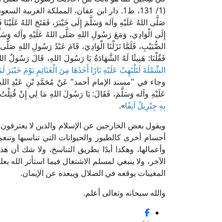
(1/ 131، ط1. دار ابن عفان، المملكة العربية السعودية): [روي عَنْ
صَلَّى اللهُ عَلَيْهِ وآله وَسَلَّمَ إِلَى خَيْبَرَ، فَفَتَحَ اللهُ عَلَيْنَا فَلَمْ
إِلَى الْوَادِي، وَمَعَ رَسُولِ اللهِ صَلَّى اللهُ عَلَيْهِ وآله وَسَلَّمَ
الضُّبَيْبِ، فَلَمَّا نَزَلْنَا الْوَادِيَ، قَامَ عَبْدُ رَسُولِ اللهِ صَلَّى
فَقُلْنَا: هَنِيئًا لَهُ الشَّهَادَةُ يَا رَسُولَ اللهِ، قَالَ رَسُولُ ال
الشِّمْلَةَ لَتَلْتَهِبُ عَلَيْهِ نَارًا أَخَذَهَا مِنَ الْغَنَائِمِ يَوْمَ خَيْبَرَ ل
وجاء في "مسند الإمام أحمد" عَنْ مُحَمَّدِ بْنِ عَبْدِ اللهِ بْن
عَلَيْهِ وآله وَسَلَّمَ، فَقَالَ: يَا رَسُولَ اللهِ مَا لِي إِنْ قُتِلْ
بِهِ جِبْرِيلُ آنِفًا
».
ويقول بعض الخارجين عن الإسلام والذين لا يعترفون با
أجسام أخرى كالطيور والحيوانات التي تناسبها وتنعم
وأعمالها، وهكذا أبدًا بطريق التناسخ، ولا شك أن هذا
الآخر، ولا ينبغي لمسلم الاشتغال فيما استأثر الله بع
المغيبات يوقعه في الضلال ويبعده عن الإيمان.
والله سبحانه وتعالى أعلم.