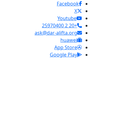
Facebook
X
Youtube
+20 2 25970400
ask@dar-alifta.org
huawei
App Store
Google Play