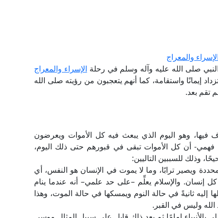
الإسراء والمعراج
النبي صلى الله عليه وآله وسلم في رحلة
الإسراء والمعراج
زداد إيمانًا واستقامة، كما أنهم يتعجبون من رؤيته صلى الله
م تقم بعد.
خلاف فيها، وهو اليوم الذي يبعث فيه كل الأموات ويعرضون
همي- أن كل الأموات تبقى في قبورهم حتى ذلك اليوم،
ًا، وذلك للسببين التاليين:
حددة ويصير ترابًا، وما لا يموت في الإنسان هو النفس، أي
 كل إنسان. والإسلام يعلِّم –على حد علمي– أنه عندما ينام
ا إليه ثانيةً في حالة النوم ويمسكها في حالة الموت، وهذا
لله وليس في القبر.
لى بالأنبياء إمامًا ثم بعد ذلك قابل على سبيل المثال موسى