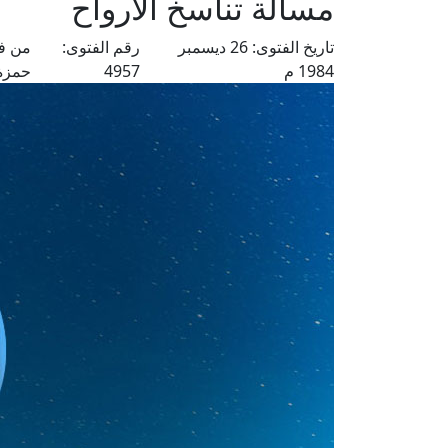
مسألة تناسخ الأرواح
تاريخ الفتوى:
26 ديسمبر
رقم الفتوى:
من فت
1984 م
4957
حمزة