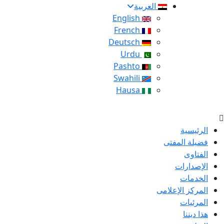
العربية
English
French
Deutsch
Urdu
Pashto
Swahili
Hausa
الرئيسية
فضيلة المفتى
الفتاوى
الإصدارات
الخدمات
المركز الإعلامى
المرئيات
هذا ديننا