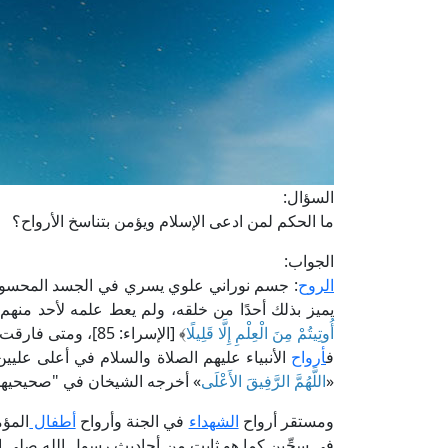
السؤال:
ما الحكم لمن ادعى الإسلام ويؤمن بتناسخ الأرواح؟
الجواب:
الروح
: جسم نوراني علوي يسري في الجسد المحسوس ب
يميز بذلك أحدًا من خلقه، ولم يعط علمه لأحد منهم؛
أُوتِيتُمْ مِنَ الْعِلْمِ إِلَّا قَلِيلًا
﴾ [الإسراء: 85]، ومتى فارقت الروح البدن بموته كان مستقرها مختلفًا.
ف
أرواح
الأنبياء عليهم الصلاة والسلام في أعلى عليي
«
اللَّهُمَّ الرَّفِيقَ الأَعْلَى
» أخرجه الشيخان في "صحيحيهما
ومستقر أرواح
الشهداء
في الجنة وأرواح
أطفال
المؤم
في سِجِّين كما هو ثابت من أحاديث رسول الله صلى