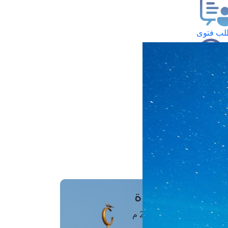
ب فتوى
تعلام عن فتوى
ز موعد
فتوى الهاتفية
َواقِيتُ الصَّـــلاة
اهرة · 07 أغسطس 2026 م