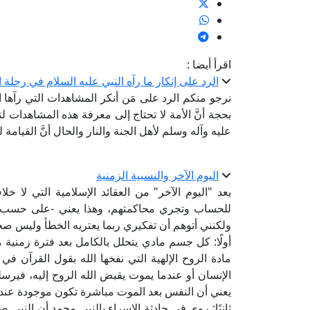
اقرأ أيضا :
الرد على إنكار ما رآه النبي عليه السلام في رحلة 
نرجو منكم الرد على مَن أنكر المشاهدات التي رآها 
بحجة أنَّ الأمة لا تحتاج إلى معرفة هذه المشاهدات لت
عليه وآله وسلم لأهل الجنة والنار والحال أنَّ القيامة ل
اليوم الآخر والنسبية الزمنية
يعد "اليوم الآخر" من العقائد الإسلامية التي لا 
للحساب وتجري محاكمتهم، وهذا يعني -على حسب ف
ولكنني أتوهم أن تفكيري ربما يعتريه الخطأ وليس صحيح
أولًا: كل جسم مادي يتحلل بالكامل بعد فترة زمنية م
مادة الروح الإلهية التي نفخها الله بقول القرآن في
الإنسان أو عندما يموت يقبض الله الروح إليه، فيرسله
يعني أن النفس بعد الموت مباشرة تكون موجودة عند ا
ثانيًا: روي في حادثة الإسراء بالنبي محمد أن النبي ص