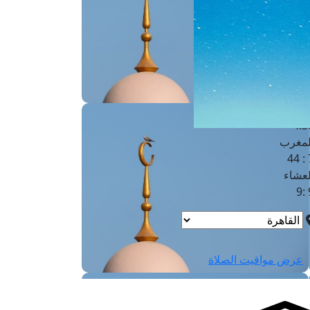
لفجر
4
لشروق
6
لظهر
1
لعصر
4:3
لمغرب
7 
لعشاء
9
عرض مواقيت الصلاة