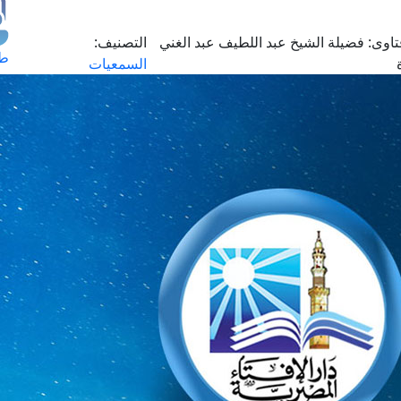
اوى:
فضيلة الشيخ عبد اللطيف عبد الغني
التصنيف:
طل
السمعيات
اس
حج
ال
م
الق