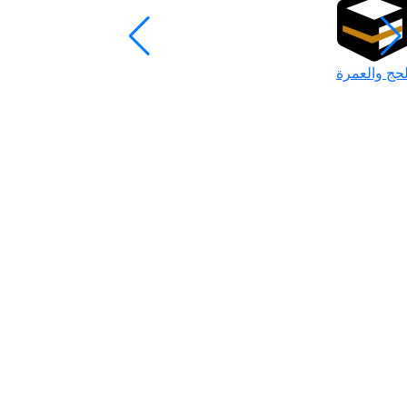
لحج والعمرة
رمضان