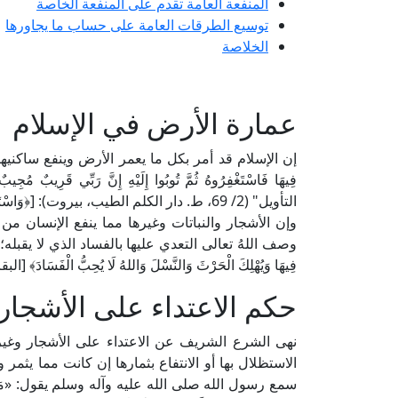
المنفعة العامة تقدم على المنفعة الخاصة
توسيع الطرقات العامة على حساب ما يجاورها
الخلاصة
عمارة الأرض في الإسلام
إن الإسلام قد أمر بكل ما يعمر الأرض وينفع ساكنيها؛ قال الل
التأويل" (2/ 69، ط. دار الكلم الطيب، بيروت): [﴿وَاسْتَعْمَرَكُمْ فِيهَا﴾ وجعلكم عُمَّارها وأراد منكم عمارتها] اهـ.
وإن الأشجار والنباتات وغيرها مما ينفع الإنسان من ج
وصف اللهُ تعالى التعدي عليها بالفساد الذي لا يقبله؛ فقال 
فِيهَا وَيُهْلِكَ الْحَرْثَ وَالنَّسْلَ وَاللهُ لَا يُحِبُّ الْفَسَادَ﴾ [البقرة: 
حكم الاعتداء على الأشجار 
نهى الشرع الشريف عن الاعتداء على الأشجار وغيره
الاستظلال بها أو الانتفاع بثمارها إن كانت مما يثمر
سمع رسول الله صلى الله عليه وآله وسلم يقول: «مَنْ قَتَلَ صَغِيرً