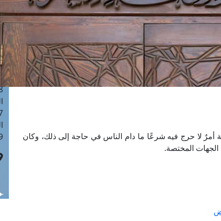
ا
 :41
ا
 :17
ا
 : 1
ا
8
ا
: 44
ا
 أمرٌ لا حرج فيه شرعًا ما دام الناس في حاجة إلى ذلك، وكان
 :9
ن الجهات المختصة.
رض