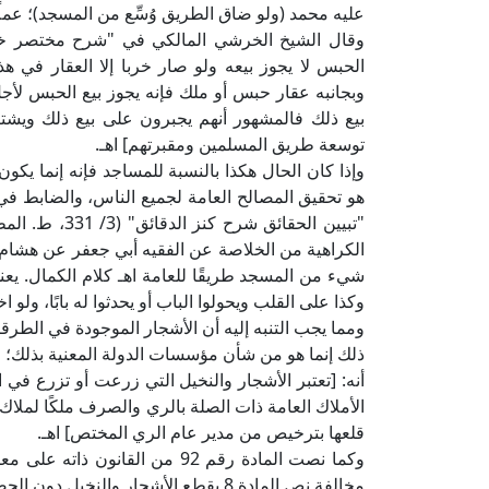
عليه محمد (ولو ضاق الطريق وُسِّع من المسجد)؛ عملًا 
الحبس لا يجوز بيعه ولو صار خربا إلا العقار في ه
وبجانبه عقار حبس أو ملك فإنه يجوز بيع الحبس ل
بيع ذلك فالمشهور أنهم يجبرون على بيع ذلك ويشت
توسعة طريق المسلمين ومقبرتهم] اهـ.
وإذا كان الحال هكذا بالنسبة للمساجد فإنه إنما يك
هو تحقيق المصالح العامة لجميع الناس، والضابط في ك
"تبيين الحقائق
الكراهية من الخلاصة عن الفقيه أبي جعفر عن هشام 
شيء من المسجد طريقًا للعامة اهـ كلام الكمال. يعني
وكذا على القلب ويحولوا الباب أو يحدثوا له بابًا، ولو اخت
ومما يجب التنبه إليه أن الأشجار الموجودة في الطرقا
أنه: [تعتبر الأشجار والنخيل التي زرعت أو تزرع في 
الأملاك العامة ذات الصلة بالري والصرف ملكًا لملاك 
قلعها بترخيص من مدير عام الري المختص] اهـ.
وكما نصت المادة رقم 92 من القان
مخالفة نص المادة 8 بقطع الأشجار والنخيل دون الحصول على ترخيص بذلك من وزارة الري] اهـ.