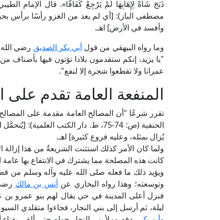
مصطفى الباز): [أي لم يعد من الغزو رأسًا برأس بحيث 
وأفسد في الأرض] اهـ.
وما رواه البيهقي من قول
أبي بكر الصديق
رضي الله ع
"يا يزيد، إنكم ستقدمون بلادا تؤتون فيها بأصناف من 
عمرانا ولا تقطعوا شجرة إلا لنفع".
المنفعة العامة تقدم على ا
تقرر شرعًا "أن المصالح العامة مقدمة على المصالح ال
الحنفية (ص: 74-75، ط. دار الكتب العلمية)
يُزال بمثله، وعليه فروع كثيرة] اهـ.
ولما كان الأمر كذلك استثنت الشريعةُ من هذا إزالة ا
كانت هذه المصلحة مما يشترك في الانتفاع بها عامة 
ويؤيد ذلك ما فعله صلى الله عليه وآله وسلم من قط
وتوسعته؛ وهذا رواه البخاري عن
أنس بن مالك
رضي ا
فنزل أعلى المدينة في حي يقال لهم بنو عمرو بن ع
ليلة، ثم أرسل إلى بني النجار، فجاءوا متقلدي السيو
و
أبو بكر
ردفه وملأ بني النجار حوله حتى ألقى بفناء