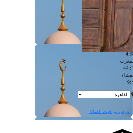
لفجر
4
لشروق
6
لظهر
1
لعصر
4:3
لمغرب
7 
لعشاء
9
عرض مواقيت الصلاة