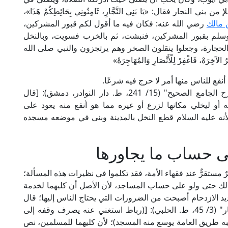
لنجار فقال: «يَا بَنِي النَّجَّارِ، ثَامِنُونِي بِحَائِطِكُمْ هَذَا»،
 مالك
رضي الله عنه: فكان فيه ما أقول لكم قبور المشركين،
وسلم بقبور المشركين، فنبشت، ثم بالخرب فسويت، وبالنخل
لحجارة، وجعلوا ينقلون الصخر وهم يرتجزون والنبي صلى الله
خِرَهْ، فَاغْفِرْ لِلْأَنْصَارِ وَالمُهَاجِرَهْ»
ع للناس منها أمر لا حرج فيه شرعًا.
قال الإمام ابن الملقن الشافعي في "التوضيح لشرح الجامع الصحيح" (15/ 241، ط. دار النوادر، دمشق): [قال
و ليخلي مكانها لزرع أو غيره مما هو أنفع منه يعود على
لأنه عليه السلام قطع النخل بالمدينة وبنى في موضعه مسجده
ى حساب ما يجاورها
مستقرٌّ عند فقهاء الأمة، فقد تكلموا في نظيرات هذه المسألة؛
لذلك حتى ولو على حساب المساجد، لأن الأصل أن كليهما لخدمة
د الازدحام أصبحت من الضرورات التي يحتاج الناس إليها؛ قال
العلامة الموصلي الحنفي في "الاختيار لتعليل المختار" (3/ 45، ط. الحلبي): [(رباط استغني عنه يصرف وقفه إلى
نبه طريق العامة يوسع منه المسجد)؛ لأن كليهما للمسلمين، نص