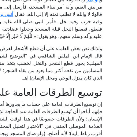
مرابض الغنم، وأنه أمر ببناء المسجد، فأرسل إلى ملإ من بني ا
قالوا: لا والله لا نطلب ثمنه إلا إلى الله، فقال
أنس بن
وفيه خرب وفيه نخل، فأمر النبي صلى الله عليه 
فقطع، فصفوا النخل قبلة المسجد وجعلوا عضادتيه ا
عليه وآله وسلم معهم، وهو يقول: «اللَّهُمَّ لَا خَيْرَ إِلَّا خَيْرُ الآ
ولذلك نص بعض العلماء على أن قطع الأشجار لغرض أنف
المهلب: يجوز قطع الشجر والنخل لخشب يتخذ منه أ
المسلمين من نفعه أكثر مما يعود من بقاء الشجر؛ 
الذي كان منزل الوحي ومحل الإيمان] اهـ.
توسيع الطرقات العامة عل
إن توسيع الطرقات العامة على حساب ما يجاورها أمرٌ 
فإنهم أباحوا أن تُوسع الطرقات العامة عند الحاجة 
الإنسان؛ ولأن الطرقات خصوصًا في هذا الوقت الشدي
أقرب رباط إليه)؛ لأنه أصلح.. (ولو ضاق المسجد وبج