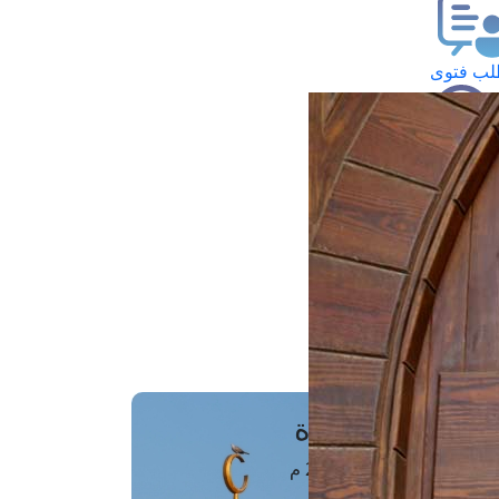
ب فتوى
تعلام عن فتوى
ز موعد
فتوى الهاتفية
َواقِيتُ الصَّـــلاة
اهرة · 07 أغسطس 2026 م