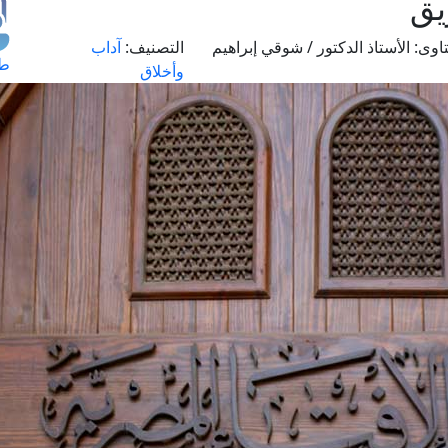
يق
اوى:
الأستاذ الدكتور / شوقي إبراهيم
التصنيف:
آداب
طل
وأخلاق
اس
حج
ال
م
الق