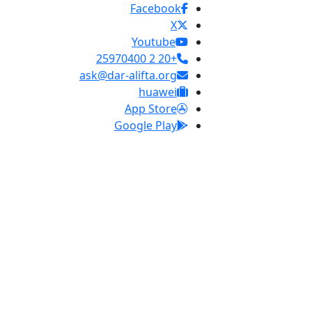
Facebook
X
Youtube
+20 2 25970400
ask@dar-alifta.org
huawei
App Store
Google Play