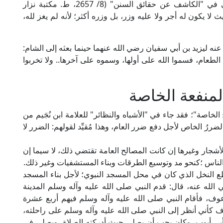
ذَبَحَ شَاةً لِإِهَابِهَا لَمْ يَرْجِعْ كَفَافًا». قال الإمام الطيبي في "الكاشف عن حقائق السنن" (8/ 2657، ط. مكتبة نزار
لا يكون له أجر ولا عليه وزر، بل وزره أكثر؛ لأنه لم يغز لله،
نه ليزيد بن أبي سفيان رضي الله عنهما حينما بعثه إلى الشام:
الطعام، فسموا الله على أولها، وسموه على آخرها.. ولا تخربوا
لمنفعة الخاصة
خاصة"؛ فقد جاء في "الأشباه والنظائر" للعلامة ابن نُجَيم من
: [يُتحمَّل الضررُ الخاص لأجل دفع ضرر العام، وهذا مُقيِّد لقولهم: الضرر لا
لأشجار وغيرها إن كانت المصالح العامة تقتضي ذلك، لا سيما إن
الناس ؛كنحو مد وتوسيع الطرقات وبناء المستشفيات وغير ذلك.
ع النخل الذي كان في محل المسجد النبوي؛ لأجل بناء المسجد
لله عنه، قال: قدم النبي صلى الله عليه وآله وسلم المدينة
وف، فأقام النبي صلى الله عليه وآله وسلم فيهم أربع عشرة
ف كأني أنظر إلى النبي صلى الله عليه وآله وسلم على راحلته،
 أبي أيوب، وكان يحب أن يصلي حيث أدركته الصلاة، ويصلي في