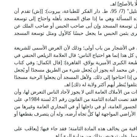
بالأصلح] اهـ.
وقال الشيخ الخرشي المالكي في "شرح مختصر خليل" (7/ 95، ط. دار الفكر للطباعة، بيروت): [(ش) تقدم أن
ذه المسألة وهي ما إذا ضاق المسجد بأهله واحتاج إلى توسعة
أجل توسعة المسجد وإن أبى صاحب الحبس أو صاحب الملك عن
رى بثمن الحبس ما يجعل حبسًا كالأول ومثل توسعة المسجد
ون في الأشجار من باب أولى؛ وذلك لأن الغرض الأسمى للشريعة
ل هذا إنما هو احتياج الناس؛ قال العلامة الزيلعي الحنفي في
 شرح كنز الدقائق" (3/ 331، ط. المطبعة الكبرى الأميرية بولاق، القاهرة): [قال الكمال: وفي كتاب
عن محمد أنه يجوز أن يُجعل شيء من الطريق مسجدًا أو يُجعل
 إذا احتاجوا إلى ذلك. ولأهل المسجد أن يجعلوا الرحبة مسجدًا
لفوا يُنظر أيهم أكثر ولاية له ذلك] اهـ.
ت من الأملاك العامة التي لا يجوز لآحاد الناس التعرض لها، وأن
ذلك إنما هو من شأن مؤسسات الدولة المعنية بذلك؛ فقد نصت المادة الثامنة من القانون رقم 21 لسنة 1984م، على
الجسور العامة، أو في داخلها أو في المجاري العامة وغيرها من
الأراضي المواجهة لها كلٌّ تجاه أرضه، وله أن يتصرف بقطعها أو
ون ذاته على معاقبة من يخالف هذه المادة الثامنة؛ فقد جاء فيها: [يعاقَب على