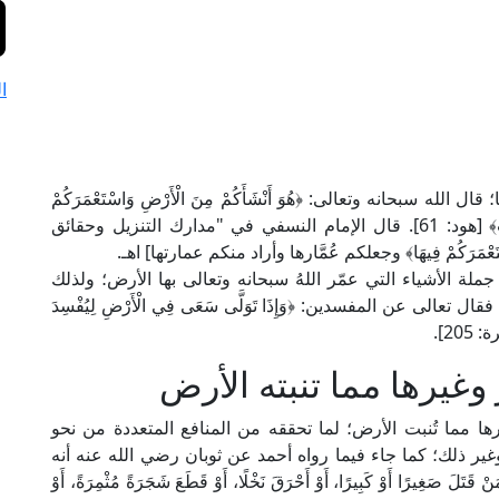
ا
ه سبحانه وتعالى: ﴿هُوَ أَنْشَأَكُمْ مِنَ الْأَرْضِ وَاسْتَعْمَرَكُمْ
فِيهَا فَاسْتَغْفِرُوهُ ثُمَّ تُوبُوا إِلَيْهِ إِنَّ رَبِّي قَرِيبٌ مُجِيبٌ﴾ [هود: 61]. قال الإمام النسفي في "مدارك التنزيل وحقائق
ملة الأشياء التي عمّر اللهُ سبحانه وتعالى بها الأرض؛ ولذلك
تعالى عن المفسدين: ﴿وَإِذَا تَوَلَّى سَعَى فِي الْأَرْضِ لِيُفْسِدَ
205].
وغيرها مما تنبته الأرض
ا مما تُنبت الأرض؛ لما تحققه من المنافع المتعددة من نحو
 وغير ذلك؛ كما جاء فيما رواه أحمد عن ثوبان رضي الله عنه أنه
ا أَوْ كَبِيرًا، أَوْ أَحْرَقَ نَخْلًا، أَوْ قَطَعَ شَجَرَةً مُثْمِرَةً، أَوْ