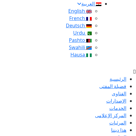
العربية
English
French
Deutsch
Urdu
Pashto
Swahili
Hausa
الرئيسية
فضيلة المفتى
الفتاوى
الإصدارات
الخدمات
المركز الإعلامى
المرئيات
هذا ديننا