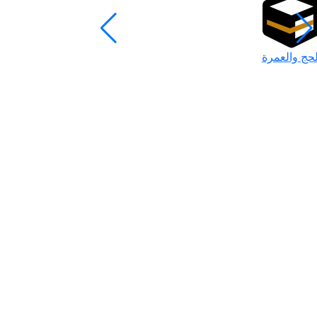
لحج والعمرة
رمضان