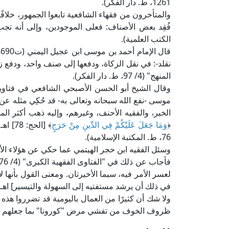
1261، ط. دار الفكر).
والمتأخرون من فقهاء الشافعية تابعوا الجمهور، خلافً
الكتب العلمية).
ق
نقلد-: في نقل الزكاة، ودفعها إلى صنف واحد، ودفع
المنهج" (4/ 97، ط. دار الفكر).
وقال الشيخ أبو الحسن الأصبحي الشافعي في فتاوي
موسى -نفع الله سبحانه وتعالى به- قد حُكِي مثله عن 
الخير، والفقيه الأحنف، وغيرهم، وإليه ذهب أكثر الم
﴿
وَمَا جَعَلَ عَلَيْكُمْ فِي الدِّينِ مِنْ حَرَجٍ
76، ط. المكتبة الإسلامية).
وسئل الفقيه ابن حجر الهيتمي عما حكي عن هؤلاء الأ
لعسر الأمر فيه، سيما الأخيرتان. ومعنى القول بأنها 
في ذلك أن يرشد مستفتيه إلى السهولة والتيسير] اهـ.
ولا شك أن كثيرًا من العمال باليومية قد تضرروا هذ
ظروف الخوف من تفشي مرض "كورونا" بما جعلهم في