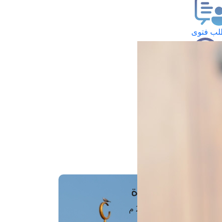
ب فتوى
تعلام عن فتوى
ز موعد
فتوى الهاتفية
َواقِيتُ الصَّـــلاة
اهرة · 06 أغسطس 2026 م