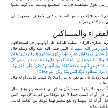
 التي تعوق مساهمته في بناء المجتمع وتنميته إلى كونه عضوًا
ي في تفسيره (1/ 688، ط. دار الكلم الطيب): [قصر جنس الصدقات على الأصناف المعدودة؛ أي
 لهم لا لغيرهم] اهـ.
الفقراء والمساكين
 مصارف الزكاة الثمانية للتأكيد على أولويتهم في استحقاقها،
باس رضي الله عنهما
أن النبي صلى الله عليه وآله وسلم قال
َّكَ سَتَأْتِي قَوْمًا أَهْلَ كِتَابٍ، فَإِذَا جِئْتَهُمْ فَادْعُهُمْ إِلَى أَنْ يَشْهَدُوا أَنْ
ا لَكَ بِذَلِكَ: فَأَخْبِرْهُمْ أَنَّ اللهَ قَدْ فَرَضَ عَلَيْهِمْ خَمْسَ صَلَوَاتٍ فِي كُلِّ
هَ قَدْ فَرَضَ عَلَيْهِمْ صَدَقَةً تُؤْخَذُ مِنْ أَغْنِيَائِهِمْ فَتُرَدُّ عَلَى فُقَرَائِهِمْ،
 دَعْوَةَ الْمَظْلُومِ فَإِنَّهُ لَيْسَ بَيْنَهُ وَبَيْنَ اللهِ حِجَابٌ
».
ايته؛ وذلك بأن لم يكن له مال أصلا ولا كسب كذلك، أو له مال
 عليه.
ًّا؛ بحيث لا يبلغ النصف؛ كأن يحتاج إلى عشرة، ولو وزع المال
و أقل، أو له كسب فقط لا يقع موقعًا من كفايته كل يوم؛ كمن
، أو له كل منهما ولا يقع مجموعهما موقعًا من كفايته كذلك؛
 يليق بحاله.