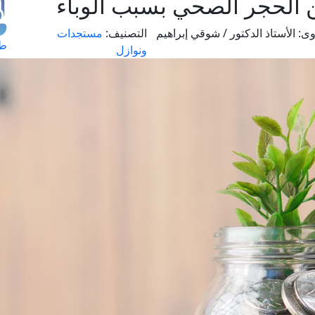
 الحجر الصحي بسبب الوباء
وى:
الأستاذ الدكتور / شوقي إبراهيم
التصنيف:
مستجدات
طل
ونوازل
اس
حج
ال
م
الق