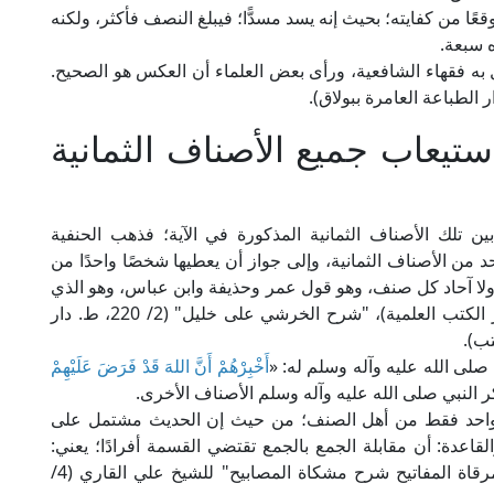
ا من كفايته؛ بحيث إنه يسد مسدًّا؛ فيبلغ النصف فأكثر، ولكنه
 سبعة.
 به فقهاء الشافعية، ورأى بعض العلماء أن العكس هو الصحيح.
تيعاب جميع الأصناف الثمانية
ن تلك الأصناف الثمانية المذكورة في الآية؛ فذهب الحنفية
د من الأصناف الثمانية، وإلى جواز أن يعطيها شخصًا واحدًا من
ولا آحاد كل صنف، وهو قول عمر وحذيفة وابن عباس، وهو الذي
نختاره للفتوى. انظر: "بدائع الصنائع" (2/ 46، ط. دار الكتب العلمية)، "شرح الخرشي على خليل" (2/ 220، ط. دار
صلى الله عليه وآله وسلم له: «
أَخْبِرْهُمْ أَنَّ اللهَ قَدْ فَرَضَ عَلَيْهِمْ
ر النبي صلى الله عليه وآله وسلم الأصناف الأخرى.
 لواحد فقط من أهل الصنف؛ من حيث إن الحديث مشتمل على
القاعدة: أن مقابلة الجمع بالجمع تقتضي القسمة أفرادًا؛ يعني:
تقتضي التوزيع؛ بانقسام الآحاد على الآحاد. انظر: "مرقاة المفاتيح شرح مشكاة المصابيح" للشيخ علي القاري (4/