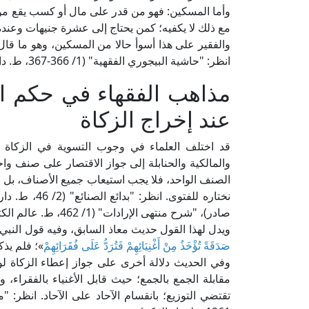
وأما المسكين: فهو من قدر على مال أو كسب يقع موقعً
مع ذلك لا يكفيه؛ كمن يحتاج إلى عشرة جنيهات وعنده
والفقير على هذا أسوأ حالا من المسكين، وهو ما قال
انظر: "حاشية البيجوري الفقهية" (1/ 366-367، ط. دار الطباعة العامرة ببولاق).
مذاهب الفقهاء في حكم اس
عند إخراج الزكاة
قد اختلف العلماء في وجوب التسوية في الزكاة بي
والمالكية والحنابلة إلى جواز الاقتصار على صنف واح
الصنف الواحد، فلا يجب استيعاب جميع الأصناف، بل 
صادر)، "شرح منتهى الإرادات" (1/ 462، ط. عالم الكتب).
ويدل لهذا القول حديث معاذ السابق، وفيه قول النبي 
صَدَقَةً تُؤْخَذُ مِنْ أَغْنِيَائِهِمْ فَتُرَدُّ عَلَى فُقَرَائِهِمْ
»؛ فلم يذك
وفي الحديث دلالة أخرى على جواز إعطاء الزكاة
مقابلة الجمع بالجمع؛ حيث قابل الأغنياء بالفقراء، و