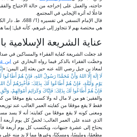
حاجته، والعمل على إخراجه من حالة الاحتياج والفقر
فاعلًا له أثره الإيجابي في المجتمع.
قال الإمام النسف
هي مختصة بهم لا تتجاوز إلى غيرهم، كأنه قيل: إنما هي
عناية الشريعة الإسلامية ب
قد جعلت الشريعة كفاية الفقراء والمساكين في صدارة
وخصَّت الفقراء بالذكر فيما رواه البخاري عن
ابن ع
لمعاذ بن جبل رضي الله عنه حين بعثه إلى اليمن: «
إِن
لَا إِلَهَ إِلَّا اللهُ وَأَنَّ مُحَمَّدًا رَسُولُ اللهِ، فَإِنْ هُمْ أَطَاعُو
يَوْمٍ وَلَيْلَةٍ، فَإِنْ هُمْ أَطَاعُوا لَكَ بِذَلِكَ: فَأَخْبِرْهُمْ أَنَّ الل
فَإِنْ هُمْ أَطَاعُوا لَكَ بِذَلِكَ: فَإِيَّاكَ وَكَرَائِمَ أَمْوَالِهِمْ، وَاتَّقِ
والفقير: هو من لا مال له ولا كسب يقع موقعًا من كف
فقط لا يقع موقعًا من كفايته العمر الغالب عند توزيعه
ومعنى كونه لا يقع موقعًا من كفايته: أنه لا يسد مسد
الذي عنده على العمر الغالب: لخصَّ كل يوم أربعة أ
يحتاج إلى عشرة جنيهات، ويكتسب كل يوم أربعة فأقل
مطعمًا، وملبسًا، ومسكنًا، وغيرها مما لا بد منه على ما