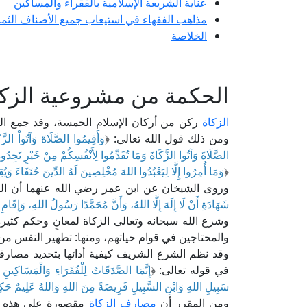
عناية الشريعة الإسلامية بالفقراء والمساكين
مذاهب الفقهاء في استيعاب جميع الأصناف الثمان
الخلاصة
الحكمة من مشروعية الزكا
الزكاة
ركن من أركان الإسلام الخمسة، وقد جمع الله
ومن ذلك قول الله تعالى: ﴿
وَأَقِيمُوا الصَّلَاةَ وَآتُواْ الزّ
الصَّلَاةَ وَآتُوا الزَّكَاةَ وَمَا تُقَدِّمُوا لِأَنْفُسِكُمْ مِنْ خَيْرٍ تَجِدُو
﴿
وَمَا أُمِرُوا إِلَّا لِيَعْبُدُوا اللهَ مُخْلِصِينَ لَهُ الدِّينَ حُنَفَاءَ وَيُقِ
وروى الشيخان عن ابن عمر رضي الله عنهما أن الن
شَهَادَةِ أَنْ لَا إِلَهَ إِلَّا اللهُ، وَأَنَّ مُحَمَّدًا رَسُولُ اللهِ، وَإِقَام
وشرع الله سبحانه وتعالى الزكاة لمعانٍ وحكم كثيرة،
والمحتاجين في قوام حياتهم، ومنها: تطهير النفس من 
وقد نظم الشرع الشريف كيفية أدائها بتحديد مصارف
في قوله تعالى: ﴿
إِنَّمَا الصَّدَقَاتُ لِلْفُقَرَاءِ وَالْمَسَاكِينِ 
سَبِيلِ اللهِ وَابْنِ السَّبِيلِ فَرِيضَةً مِنَ اللهِ وَاللهُ عَلِيمٌ حَكِ
ومن المقرر أن
مصارف الزكاة
مقصورة على هذه الأ