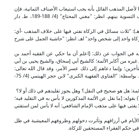
ا لأصل المذهب القائل بأنه يجب استيعاب الأصناف الثمانية، فإن
فُقِد بعض الأصناف: فعلى الموجودين، وإلى أنه تجب التسوية بينهم. انظر: "مغني المحتاج" (4/ 188-189، ط. دار
ال الإمام أحمد بن موسى ابن عجيل اليمني (ت690هـ): "ثلاث مسائل في الزكاة نفتي فيها على خلاف المذهب -أي:
 زكاة واحد إلى شخص واحد" اهـ. انظر: "حاشية الجمل على شرح
ه في الجواب عن ذلك: [اعلم أن ما حكي عن الفقيه أحمد بن
غيره من أكابر الأئمة؛ كالشيخ أبي إسحاق، والشيخ يحيى بن أبي
تأخرين؛ وإنما دعاهم إلى ذلك عسر الأمر، وقد قال الله تعالى:
﴾ [الحج: 78] اهـ. بواسطة: "الفتاوى الفقهية الكبرى" لابن حجر الهيتمي (4/ 75-
ئمة: هل هو صحيح في النقل؟ وهل يجوز تقليدهم في ذلك أو لا؟
فأجاب عن ذلك في "الفتاوى الفقهية الكبرى" (4/ 76) بقوله: [ما نقل عن الأئمة المذكورين لا بأس به في التقليد فيه؛
لا يفتى فيها على مذهب الإمام الشافعي: أنه لا بأس لمن استفتي
ه الأيام في أرزاقهم وتأثرت دخولهم وظروفهم المعيشية في ظل
 حكم الفقراء المستحقين للزكاة.