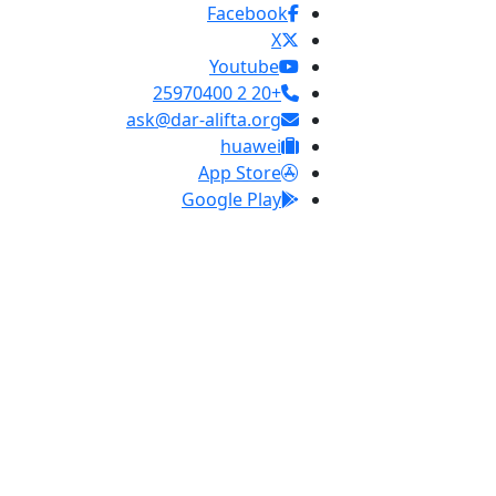
Facebook
X
Youtube
+20 2 25970400
ask@dar-alifta.org
huawei
App Store
Google Play