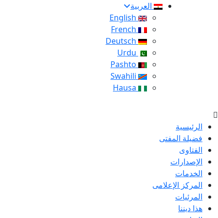
العربية
English
French
Deutsch
Urdu
Pashto
Swahili
Hausa
الرئيسية
فضيلة المفتى
الفتاوى
الإصدارات
الخدمات
المركز الإعلامى
المرئيات
هذا ديننا