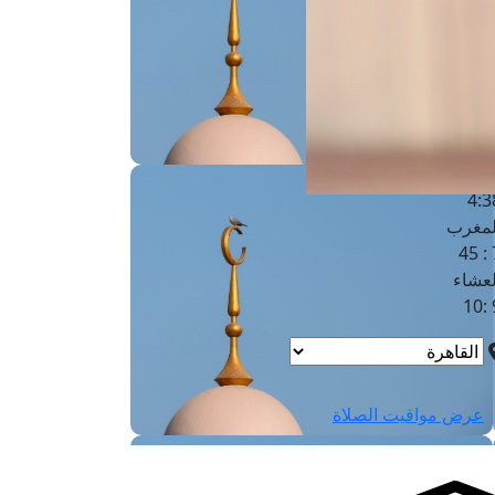
لفجر
4
لشروق
6
لظهر
1
لعصر
4:3
لمغرب
7 
لعشاء
9
عرض مواقيت الصلاة