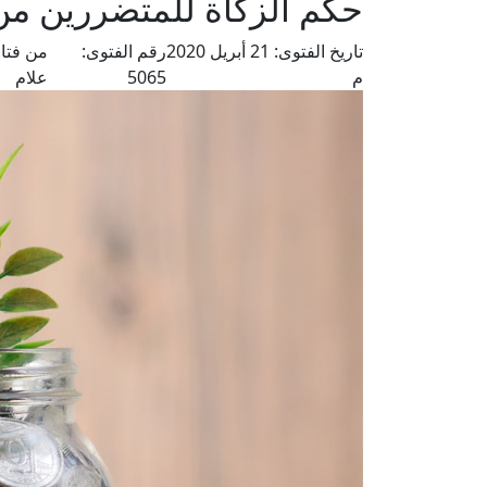
حكم الزكاة للمتضررين من
تاريخ الفتوى:
21 أبريل 2020
رقم الفتوى:
من فتا
م
5065
علام