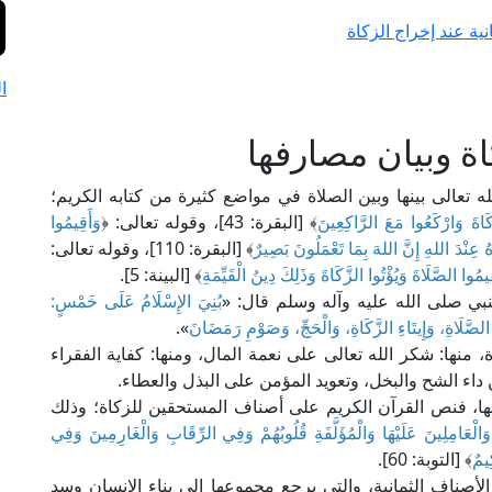
ية عند إخراج الزكاة
ا
ة وبيان مصارفها
 تعالى بينها وبين الصلاة في مواضع كثيرة من كتابه الكريم؛
َكَاةَ وَارْكَعُوا مَعَ الرَّاكِعِينَ
﴾ [البقرة: 43]، وقوله تعالى: ﴿
وَأَقِيمُوا
هُ عِنْدَ اللهِ إِنَّ اللهَ بِمَا تَعْمَلُونَ بَصِيرٌ
﴾ [البقرة: 110]، وقوله تعالى:
يمُوا الصَّلَاةَ وَيُؤْتُوا الزَّكَاةَ وَذَلِكَ دِينُ الْقَيِّمَةِ
﴾ [البينة: 5].
بي صلى الله عليه وآله وسلم قال: «
بُنِيَ الإِسْلَامُ عَلَى خَمْسٍ:
ِ الصَّلَاةِ، وَإِيتَاءِ الزَّكَاةِ، وَالْحَجِّ، وَصَوْمِ رَمَضَانَ
».
 منها: شكر الله تعالى على نعمة المال، ومنها: كفاية الفقراء
داء الشح والبخل، وتعويد المؤمن على البذل والعطاء.
ها، فنص القرآن الكريم على أصناف المستحقين للزكاة؛ وذلك
وَالْعَامِلِينَ عَلَيْهَا وَالْمُؤَلَّفَةِ قُلُوبُهُمْ وَفِي الرِّقَابِ وَالْغَارِمِينَ وَفِي
يمٌ
﴾ [التوبة: 60].
صناف الثمانية، والتي يرجع مجموعها إلى بناء الإنسان وسد