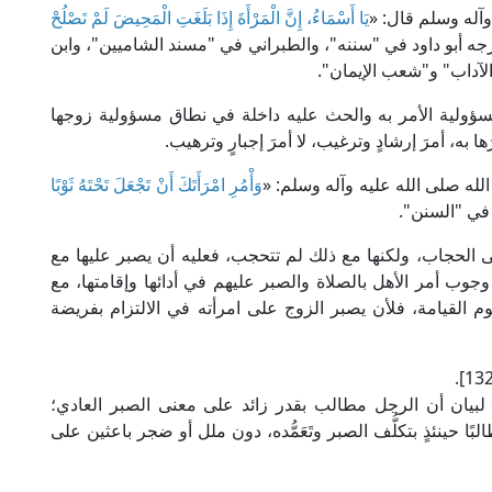
وآله وسلم قال: «
يَا أَسْمَاءُ، إِنَّ الْمَرْأَةَ إِذَا بَلَغَتِ الْمَحِيضَ لَمْ تَصْلُحْ
 أخرجه أبو داود في "سننه"، والطبراني في "مسند الشاميين"، وابن
لآداب" و"شعب الإيمان".
ولية الأمر به والحث عليه داخلة في نطاق مسؤولية زوجها
 به، أمرَ إرشادٍ وترغيب، لا أمرَ إجبارٍ وترهيب.
لله صلى الله عليه وآله وسلم: «
وَأْمُرِ امْرَأَتَكَ أَنْ تَجْعَلَ تَحْتَهُ ثَوْبًا
 في "السنن".
 الحجاب، ولكنها مع ذلك لم تتحجب، فعليه أن يصبر عليها مع
وب أمر الأهل بالصلاة والصبر عليهم في أدائها وإقامتها، مع
م القيامة، فلأن يصبر الزوج على امرأته في الالتزام بفريضة
ر؛ لبيان أن الرجل مطالب بقدر زائد على معنى الصبر العادي؛
ينئذٍ بتكلُّف الصبر وتَعَمُّده، دون ملل أو ضجر باعثين على