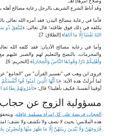
وصلاح أمرها] اهـ.
وقد أناط الشرع الشريف بالرجل رعاية مصالح أهله 
فأما في رعاية مصالح البدن: فقد أمره الله تعالى 
يكلفه في ذلك فوق طاقته؛ قال تعالى: ﴿
لِيُنْفِقْ ذُو سَع
اللهُ نَفْسًا إِلَّا مَا آتَاهَا
﴾ [الطلاق: 7].
وأما في رعاية مصالح الأديان: فقد كلفه الله تعال
والمحرمات، بالنصح والتعليم لهم والصبر عليهم مع 
وَأَهْلِيكُمْ نَارًا وَقُودُهَا النَّاسُ وَالْحِجَارَةُ
﴾ [التحريم: 6].
فروى ابن وهب في "تفسير القرآن" من "الجامع" عن ز
لما أُنزِلَتْ هذه الآية: ﴿
يَا أَيُّهَا الَّذِينَ آمَنُوا قُوا أَنْفُسَكُمْ
أوقينا أنفسنا، فكيف بأهلينا؟ قال: «
تَأمُرُونَهُمْ بِطَاعَةِ
مسؤولية الزوج عن حجاب 
الحجاب فريضة على كل امرأة مسلمة عاقلة
، ويتحقق 
هذه الملابس؛ بحيث لا تصف ولا تكشف ولا تشف؛ امتثالً
فُرُوجَهُنَّ وَلَا يُبْدِينَ زِينَتَهُنَّ إِلَّا مَا ظَهَرَ مِنْهَا وَلْيَضْرِبْنَ بِ