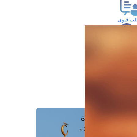
ب فتوى
تعلام عن فتوى
ز موعد
فتوى الهاتفية
َواقِيتُ الصَّـــلاة
اهرة · 06 أغسطس 2026 م