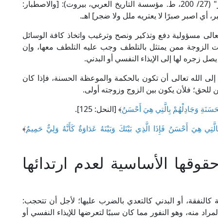
قال العلامة الطاهر بن عاشور في "التحرير والتنوير" (27/ 200، ط. مؤسسة التاريخ العربي، بيروت): [والاصطبار:
، أي اصبر صبرًا لا يعتريه ملل ولا ضجر] اهـ.
عالى مسؤولية دفع وتذكير ونصح وترغيب واتخاذ كافة الوسائل
انت الزوجة ممن يمتثل بالتلطف وجب عليه التلطف معها، وإن
ل زجره لها إلى الإيذاء النفسي أو البدني.
ى الله تعالى أن تكون بالحكمة والموعظة الحسنة، فإذا كان
 للحق؛ فلأن يكون بين الزوج وزوجته أولى.
حَسَنَةِ وَجَادِلْهُمْ بِالَّتِي هِيَ أَحْسَنُ
﴾ [النحل: 125].
الَّتِي هِيَ أَحْسَنُ فَإِذَا الَّذِي بَيْنَكَ وَبَيْنَهُ عَدَاوَةٌ كَأَنَّهُ وَلِيٌّ حَمِيمٌ
﴾
قها الأساسية لعدم ارتدائها
 كالنفقة، أو البدني كالتعدي بالضرب عليها؛ لأجل أن تتحجب:
د منه، وهو النفور مما كان سببًا لتعرضها للإيذاء النفسي أو