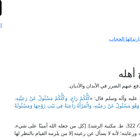
ا
تدائها الحجاب
أهله
فع عنهم الضرر في الأبدان والأديان.
عليه وآله وسلم قال: «
كُلُّكُمْ رَاعٍ، وَكُلُّكُمْ مَسْئُولٌ عَنْ رَعِيَّتِهِ،
َهْوَ مَسْئُولٌ عَنْ رَعِيَّتِهِ، وَالْمَرْأَةُ رَاعِيَةٌ فِي بَيْتِ زَوْجِهَا وَمَسْئُولَةٌ
قال العلامة ابن بطال في "شرح صحيح البخاري" (7/ 322، ط. مكتبة الرشد): [كل من جعله الله أمينًا على شيء،
عايته؛ لأنه لا يسأل عن رعيته إلا من يلزمه القيام بالنظر لها