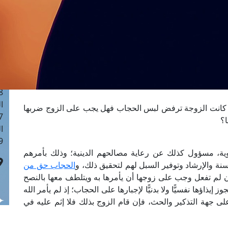
ا
 :40
ا
 :17
ا
 : 1
ا
8
ا
 كانت الزوجة ترفض لبس الحجاب فهل يجب على الزوج ضربها
: 45
ا؟
ا
 :10
ية، مسؤول كذلك عن رعاية مصالحهم الدينية؛ وذلك بأمرهم
نة والإرشاد وتوفير السبل لهم لتحقيق ذلك، و
الحجاب حق من
 لم تفعل وجب على زوجها أن يأمرها به ويتلطف معها بالنصح
إيذاؤها نفسيًّا ولا بدنيًّا لإجبارها على الحجاب؛ إذ لم يأمر الله
على جهة التذكير والحث، فإن قام الزوج بذلك فلا إثم عليه في