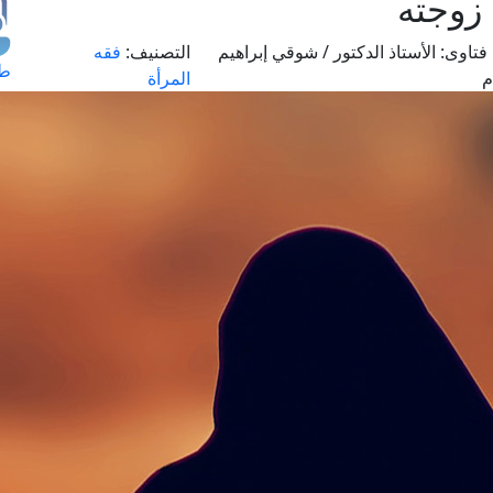
زوجته
فتاوى:
الأستاذ الدكتور / شوقي إبراهيم
التصنيف:
فقه
طل
م
المرأة
اس
حج
ال
م
الق