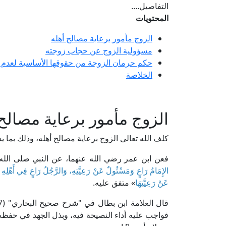
التفاصيل....
المحتويات
الزوج مأمور برعاية مصالح أهله
مسؤولية الزوج عن حجاب زوجته
حكم حرمان الزوجة من حقوقها الأساسية لعدم ار
الخلاصة
الزوج مأمور برعاية مصالح 
كلف الله تعالى الزوج برعاية مصالح أهله، وذلك بما يد
فعن ابن عمر رضي الله عنهما، عن النبي صلى الله 
الإِمَامُ رَاعٍ وَمَسْئُولٌ عَنْ رَعِيَّتِهِ، وَالرَّجُلُ رَاعٍ فِي أَهْلِهِ و
عَنْ رَعِيَّتِهَا
» متفق عليه.
فواجب عليه أداء النصيحة فيه، وبذل الجهد في حفظه ور