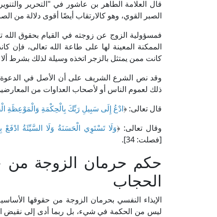
الصبر القوي، وهو كالارتقاب أيضًا أقوى دلالة من الصبر
فمسؤولية الزوج عن زوجته في القيام بحقوق الله ت
الممكنة المعينة لها على طاعة الله تعالى، فإن ك
كانت ممن يمتثل بالزجر اتخذه وسيلة لذلك بشرط ألا يص
وقد نص الشرع الشريف على أن الأصل في الدعوة إل
ذلك لعموم الناس أو لأصحاب العداوات من المعارضين
قال تعالى: ﴿
ادْعُ إِلَى سَبِيلِ رَبِّكَ بِالْحِكْمَةِ وَالْمَوْعِظَةِ الْ
وقال تعالى: ﴿
وَلَا تَسْتَوِي الْحَسَنَةُ وَلَا السَّيِّئَةُ ادْفَعْ بِ
[فصلت: 34].
حكم حرمان الزوجة من حقو
الحجاب
الإيذاء النفسي بحرمان الزوجة من حقوقها الأساسية
ليس من الحكمة في شيء، بل ربما أدى إلى نقيض المرا