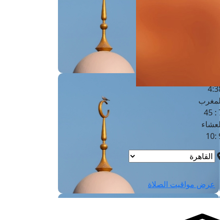
لفجر
4
لشروق
6
لظهر
1
لعصر
4:3
لمغرب
7 
لعشاء
9
عرض مواقيت الصلاة