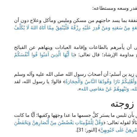
بقدر وسعه ومستطاعه:
بالنفقة بما يسد حاجتهم من مسكن وملبس ومأكل وعلاج دون أن
َةٍ مِنْ سَعَتِهِ وَمَنْ قُدِرَ عَلَيْهِ رِزْقُهُ فَلْيُنْفِقْ مِمَّا آتَاهُ اللهُ لَا يُكَلِّفُ
ى أن يأمرهم بالطاعات وإقامة العبادات وينهاهم عن القبائح
مداومة الإرشاد؛ قال تعالى: ﴿
يَا أَيُّهَا الَّذِينَ آمَنُوا قُوا أَنْفُسَكُمْ
يد بن أسلم: أن أصحابَ رسول الله صلى الله عليه وآله وسلم
 وَأَهْلِيكُمْ نَارًا وَقُودُهَا النَّاسُ وَالْحِجَارَةُ
﴾ قالوا: يا رسول الله، لقد
 الله، وَتَنْهوهُمْ عَنْ مَعَاصِي الله
».
زوجته
بأن تلبس ما يستر كلَّ جسمها ما عدا وجهَها وكفيها؛ أيًّا ما كانت
ا لقوله تعالى: ﴿
وَقُلْ لِلْمُؤْمِنَاتِ يَغْضُضْنَ مِنْ أَبْصَارِهِنَّ وَيَحْفَظْنَ
خُمُرِهِنَّ عَلَى جُيُوبِهِنَّ
﴾ [النور: 31].