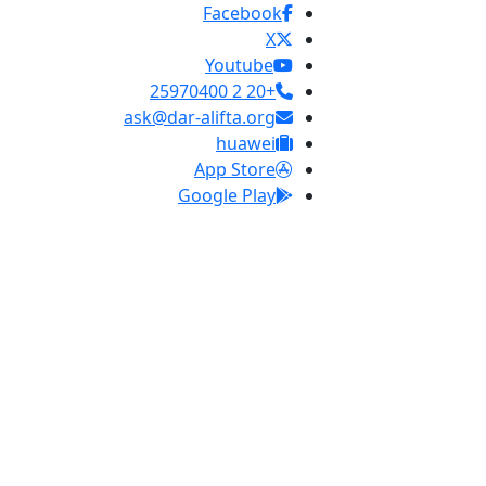
Facebook
X
Youtube
+20 2 25970400
ask@dar-alifta.org
huawei
App Store
Google Play