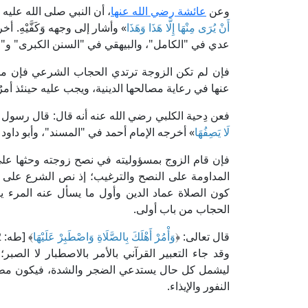
وعن
عائشة رضي الله عنها
، أن النبي صلى الله عليه 
أَنْ يُرَى مِنْهَا إِلَّا هَذَا وَهَذَا
» وأشار إلى وجهه وَكَفَّيْهِ.
عدي في "الكامل"، والبيهقي في "السنن الكبرى" و"ا
فإن لم تكن الزوجة ترتدي الحجاب الشرعي فإن مسؤ
عنها في رعاية مصالحها الدينية، ويجب عليه حينئذ أمرُها
فعن دِحية الكلبي رضي الله عنه أنه قال: قال رسول ا
لَا يَصِفُهَا
» أخرجه الإمام أحمد في "المسند"، وأبو داود
فإن قام الزوج بمسؤوليته في نصح زوجته وحثها على
المداومة على النصح والترغيب؛ إذ نص الشرع على وج
كون الصلاة عماد الدين وأول ما يسأل عنه المرء يو
الحجاب من باب أولى.
قال تعالى: ﴿
وَأْمُرْ أَهْلَكَ بِالصَّلَاةِ وَاصْطَبِرْ عَلَيْهَا
﴾ [طه: 132].
وقد جاء التعبير القرآني بالأمر بالاصطبار لا الصب
ليشمل كل حال يستدعي الضجر والشدة، فيكون مطالبًا ح
النفور والإيذاء.