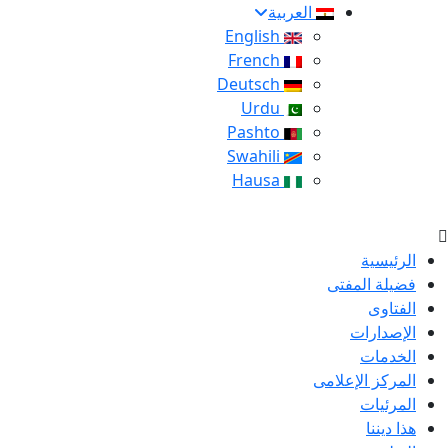
العربية
English
French
Deutsch
Urdu
Pashto
Swahili
Hausa
الرئيسية
فضيلة المفتى
الفتاوى
الإصدارات
الخدمات
المركز الإعلامى
المرئيات
هذا ديننا