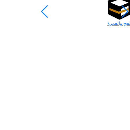
لحج والعمرة
رمضان