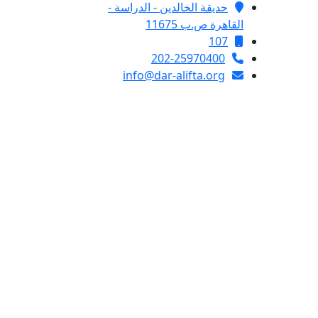
حديقة الخالدين - الدراسة -
القاهرة ص.ب 11675
107
202-25970400
info@dar-alifta.org