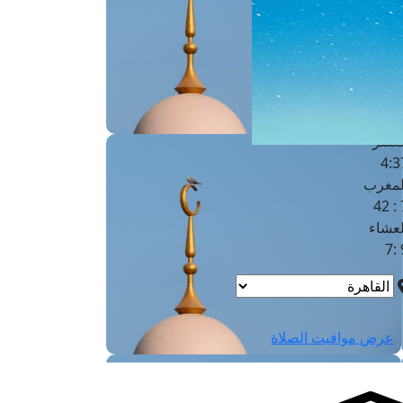
لفجر
4
لشروق
6
لظهر
1
لعصر
4:3
لمغرب
7 
لعشاء
9
عرض مواقيت الصلاة