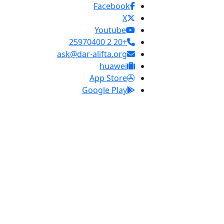
Facebook
X
Youtube
+20 2 25970400
ask@dar-alifta.org
huawei
App Store
Google Play