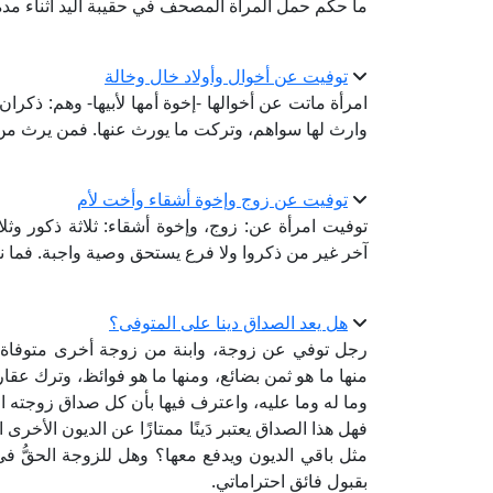
ما حكم حمل المرأة المصحف في حقيبة اليد أثناء مدة ا
توفيت عن أخوال وأولاد خال وخالة
امرأة ماتت عن أخوالها -إخوة أمها لأبيها- وهم: ذكران 
وارث لها سواهم، وتركت ما يورث عنها. فمن يرث من ه
توفيت عن زوج وإخوة أشقاء وأخت لأم
توفيت امرأة عن: زوج، وإخوة أشقاء: ثلاثة ذكور وثل
آخر غير من ذكروا ولا فرع يستحق وصية واجبة. فما
هل يعد الصداق دينا على المتوفى؟
رجل توفي عن زوجة، وابنة من زوجة أخرى متوفاة، 
منها ما هو ثمن بضائع، ومنها ما هو فوائظ، وترك عقارا
وما له وما عليه، واعترف فيها بأن كل صداق زوجته ال
فهل هذا الصداق يعتبر دَينًا ممتازًا عن الديون الأخر
مثل باقي الديون ويدفع معها؟ وهل للزوجة الحقُّ في ال
بقبول فائق احتراماتي.