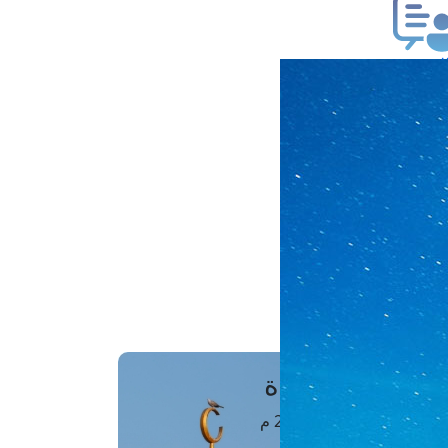
ب فتوى
تعلام عن فتوى
ز موعد
فتوى الهاتفية
َواقِيتُ الصَّـــلاة
اهرة · 09 أغسطس 2026 م