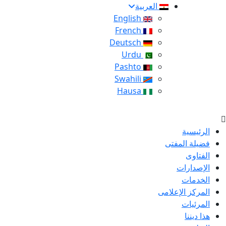
العربية
English
French
Deutsch
Urdu
Pashto
Swahili
Hausa
الرئيسية
فضيلة المفتى
الفتاوى
الإصدارات
الخدمات
المركز الإعلامى
المرئيات
هذا ديننا