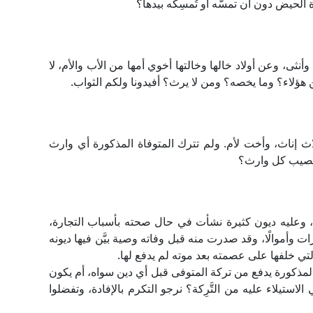
لحيض دون أن تمسَّه أو تُمسِكَه بيدها؟
وأنثى، وعن أولاد خالها وخالتها أخوي أمها من الأب والأم، لا
ؤلاء؟ وما يخصه؟ ومن لا يرث؟ أفيدونا ولكم الثواب.
اث إناث، وأخت لأم. ولم تترك المتوفاة المذكورة أي وارث
 نصيب كل وارث؟
وعليه ديون كثيرة نشأت في حال صحته بأسباب التجارة،
ت وأموالًا، وقد صدرت منه قبل وفاته وصية بيَّن فيها ديونه
تي خلفها على عصمته بعد موته لم يدفع لها.
ى المذكورة يدفع من تركة المتوفى قبل أي دين سواه، أم يكون
استيلاء عليه من التَّرِكة؟ نرجو التكرم بالإفادة، وتفضلوا