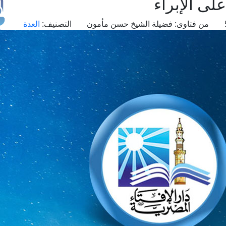
لى الإبراء
من فتاوى:
فضيلة الشيخ حسن مأمون
التصنيف:
العدة
طل
اس
حج
ال
م
الق