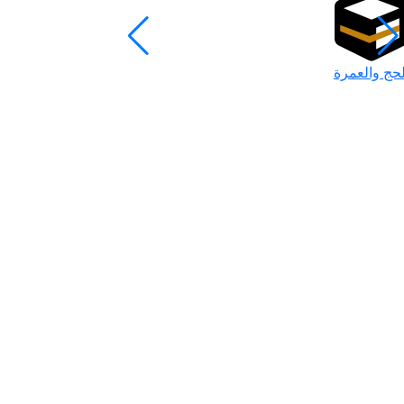
لحج والعمرة
رمضان