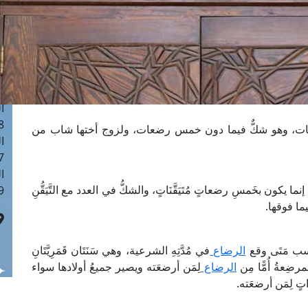
ا
 :41
ا
 :17
ا
 : 1
ا
8
رضعات، وهو شكٌّ فيما دون خمس رضعات، ولزوج أختها شاب من
ا
: 44
ا
 يكون بخَمسِ رضعاتٍ مُتَيَقَّنَاتٍ، والشكُّ في العدد مع التَّيَقُّنِ
 :9
ما فوقها.
نسب مَتَى وقع
الرضاع
في مُدَّتِهِ الشرعية، وهي سَنَتَان قَمَرِيَّتَانِ
رضِعةُ أُمًّا مِن
الرضاع
لِمَن أرضعَته ويصير جميعُ أولادها سواء
ٍ لِمَن أرضعَته.