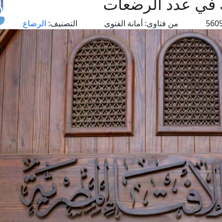
 في عدد الرضعات
من فتاوى:
أمانة الفتوى
التصنيف:
الرضاع
طل
اس
حج
ال
م
الق