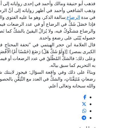
فذهب أبو حنيفة ومالك وأحمد في إحدى رواياته إلى أن
وذهب الشافعي وأحمد في أظهر رواياته إلى أنَّ الرضا
في مدة
الرضاع
سالفة الذكر، وهو ما عليه الفتوى وال
فإذا حَصَلَ شَكٌّ في الرضاع أو في عدد الرضعات فيما دُون ا
والرضاع مَشكُوكٌ فيه، ولا يُزالُ اليقينُ بالشكِّ كما نَص
حصوله يُبْنَى على رضعةٍ واحدة.
الكبرى بمصر): [(وَلَوْ شَكَّ هَلْ) رَضَعَ (خَمْسًا أَمْ) الْأَفْصَحُ أَوْ (
وعلى ذلك: فالشكُّ المُطْلَقُ في عدد الرضعات أو فيما د
به التحريم كما سبق بيانُه.
وبناءً على ذلك وفي واقعة السؤال: فيجوز لابنتك شرعً
رضعاتٍ مُتَيَقَّنَاتٍ، والشكُّ في العدد مع التَّيَقُّنِ با
والله سبحانه وتعالى أعلم.