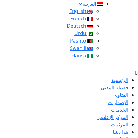
العربية
English
French
Deutsch
Urdu
Pashto
Swahili
Hausa
الرئيسية
فضيلة المفتى
الفتاوى
الإصدارات
الخدمات
المركز الإعلامى
المرئيات
هذا ديننا