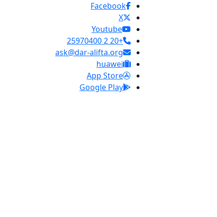
Facebook
X
Youtube
+20 2 25970400
ask@dar-alifta.org
huawei
App Store
Google Play