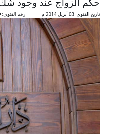
حكم الزواج عند وجود شك
تاريخ الفتوى:
03 أبريل 2014 م
رقم الفتوى:
5609