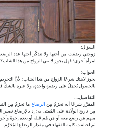
السؤال:
زوجتي رضعَت مِن أختها ولا تتذكّر أختها عدد ال
امرأة أخرى؛ فهل يجوز لابنتي الزواج من هذا الشاب؟
الجواب:
يجوز لابنتك شرعًا الزواج من هذا الشاب؛ لأنَّ التحريم إنما
بالحصول يُحمَلُ على رضعةٍ واحدةٍ، ولا عبرة بالشكِّ في
التفاصيل....
المقرَّر شرعًا أنه يَحرُمُ مِن
الرضاع
ما يَحرُمُ مِن ال
مِن تاريخ الوِلَادة على المُفتى به؛ إذ بالإرضاع تَصير الم
منهم مَن رضع معه أو مَن هُم قبله أو بعده إخوةً وأخوات
ثم اختلفت كلمة الفقهاء في مقدار الرضاع المُحَرِّم: