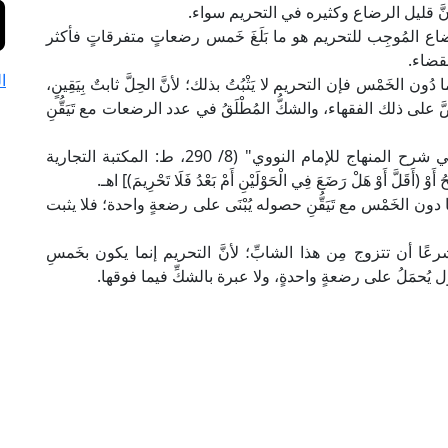
َّ قليل الرضاع وكثيره في التحريم سواء.
ع المُوجِب للتحريم هو ما بَلَغَ خَمس رضعاتٍ متفرقاتٍ فأكثر
قضاء.
ا
لخَمْس فإن التحريم لا يَثْبُتُ بذلك؛ لأنَّ الحِلَّ ثابتٌ بِيَقِينٍ،
َّ على ذلك الفقهاء، والشكُّ المُطْلَقُ في عدد الرضعات مع تَيَقُّنِ
قال العلامة ابن حجر الهيتمي في "تحفة المحتاج في شرح المنهاج للإمام النووي" (8/ 290، ط: المكتبة التجارية
أَقَلَّ أَوْ هَلْ رَضَعَ فِي الْحَوْلَيْنِ أَمْ بَعْدُ فَلَا تَحْرِيمَ)] اهـ.
ون الخَمْس مع تَيَقُّنِ حصوله يُبْنَى على رضعةٍ واحدة؛ فلا يثبت
ا أن تتزوج مِن هذا الشابِّ؛ لأنَّ التحريم إنما يكون بخَمسِ
لحصول يُحمَلُ على رضعةٍ واحدةٍ، ولا عبرة بالشكِّ فيما فوقها.