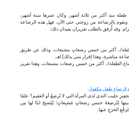
طفلة منذ أكثر من ثلاثة أشهر، وكان عمرها ستة أشهر،
قوم بالرضاعة من زوجتي حتى الآن، فهل هذه الرضاعة
ام. وقد أُرفق بالطلب تقريران يفيدان ذلك:
اع الطفلة/.. أكثر من خمس رضعاتٍ مشبعات، وذلك عن طريق
اعة مباشرة، وهذا إقرار مني بذلك] اهـ.
رضاع الطفلة/.. أكثر من خمس رضعات مشبعات، وهذا تقرير
أة لإرضاع طفل مكفول
ِيزِ حليب الثدي لدى المرأة التي لا تُرضِعُ أو العقيم؟ علمًا
لِتُرضِعَهُ خمس رضعاتٍ مُشبِعاتٍ؛ لِيُصبِحَ ابنًا لها مِن
فْعِ الحَرَجِ عنها.