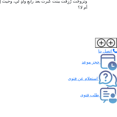
وتزوجَت رُزِقَت ببنت كبرت بعد رابعِ ولدٍ لي، وحيث إ
أم لا؟
اتصل بنا
حجز موعد
استعلام عن فتوى
طلب فتوى