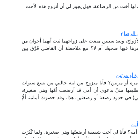
لها أخت من الرضاعة، فهل يجوز لي أن أتزوج هذه الأخت
 الرضاع
أزواج، وبعد سنتين مضت على زواجهما ثبت أنهما أخوان من
ها فيها صحيحًا أم لا؟ مع ملاحظة أن القاضي فَرَّقَ بين
 أو مرتين
رة أو مرتين؟ فأنا متزوج من ابنة خالتي من تسع سنوات
طليقها منيِّ بدعوى أن أمي قد أرضعت أمَّها وهي صغيرة،
 في حدود رضعة أو رضعتين. هذا، وقد حضرَتْ أمامَنا أمُّ
أمه
مه؟ فأنا لي أخت شقيقة أرضعتُها وهي صغيرة، ولما كَبُرَت