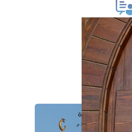
ب فتوى
تعلام عن فتوى
ز موعد
فتوى الهاتفية
َواقِيتُ الصَّـــلاة
اهرة · 07 أغسطس 2026 م