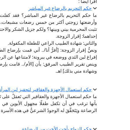
اقرأ أيضا :
حكم التحريم بالرضاع غير المباشر
ما حكم التحريم بالرضاع غير المباشر؟ فقد كفلت 
وأرضعتها زوجتي أكثر من خمس رضعات مشبعات، وت
تثبت المحرمية بيني وبينها؟ ولكم جزيل الشكر والاحتر
إحداهما: إقرار الزوجة.
والثاني: شهادة الطبيب الراعي للطفلة المكفولة.
ونصُّ إقرار الزوجة: [أقرُّ أنا/.. أني قمت بإرض
إفراغ لبن الثدي ووضعه في ببرونة؛ لامتناعها عن الرض
وينص تقرير الطبيب المرفق: بأن [الأم/.. قامت بإ
وشهادة مني بذلك] اهـ.
حكم استعمال الأجهزة والعقاقير لتحفيز لبن المر
ما حكم استعمال الأجهزة والعقاقير التي تَعمَلُ على تَحف
بأنها ترغب في أن تكفل طفلًا مجهول الأبوين في بيتها 
الرضاعة ويَتَحَقَّقَ له الوجودُ الشرعيُّ في هذه الأسرة لِرَ
حكم الزواج بأخت الأخت من الرضاعة