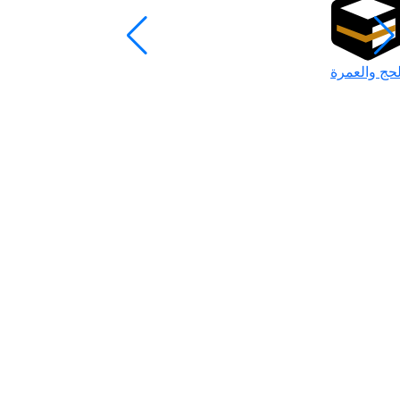
لحج والعمرة
رمضان