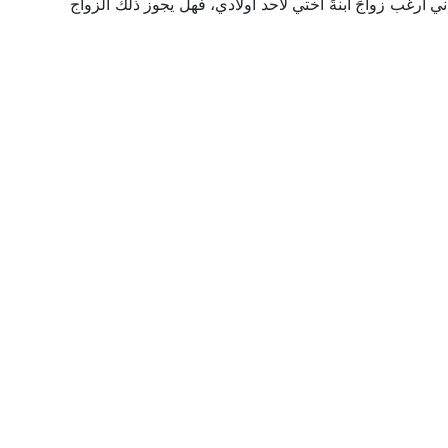
ني أرغب زواجَ ابنةَ أختي لأحد أولادي، فهل يجوز ذلك الزواج