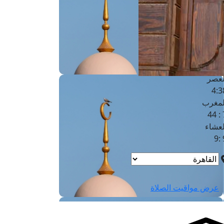
لفجر
4
لشروق
6
لظهر
1
لعصر
4:3
لمغرب
7 
لعشاء
9
عرض مواقيت الصلاة