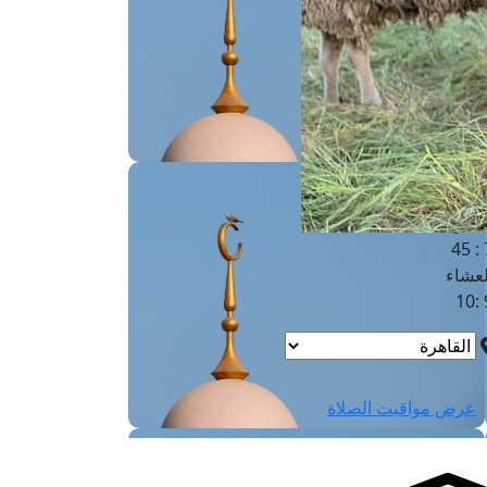
لفجر
4
لشروق
6
لظهر
1
لعصر
4:3
لمغرب
7 
لعشاء
9
عرض مواقيت الصلاة