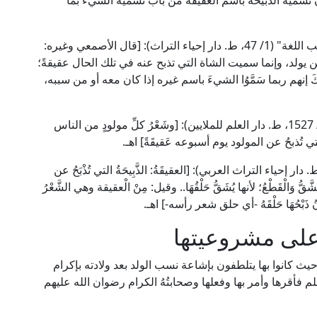
 تسمية الذبيحة باسم العقيقة من باب تسمية الشيء بما
قال العلامة أبو منصور الأزهري [ت: 370هـ] في "تهذيب اللغة" (1/ 47، ط. دار إحياء التراث): [قال الأصمعي وغيره:
ولد، وإنما سميت الشاة التي تذبح عنه في تلك الحال عقيقةً؛
 إنهم ربما سَمَّوُا الشيءَ باسم غيره إذا كان معه أو من سببه،
وقال العلامة الجوهري [ت: 393هـ] في "الصحاح" (4/ 1527، ط. دار العلم للملايين): [وشَعْرُ كلِّ مولودٍ من الناس
ي تُذبحُ عن المولود يوم أسبوعه عَقيقَةً] اهـ.
 الحافظ العراقي في "طرح التثريب" (5/ 205، ط. دار إحياء التراث العربي): [العقيقَةُ: الذَّبِيحَةُ التي تُذْبَحُ عن
َالْقَطْعُ؛ لأنها يُشَقُّ حَلْقُهَا.. وقيل: مِنْ الْعقيقة وهي الشَّعْرُ
ارِنُ ذَبْحُهَا حَلْقَهُ -أي حلق شعر رأسه-] اهـ.
على مشروعيتها
ث كانوا بها يتلطفون بإشاعة نسب الولد بعد ولادته بإكرام
 فأقرها وأمر بها وفعلها وصحابتُهُ الكرام رضوان الله عليهم