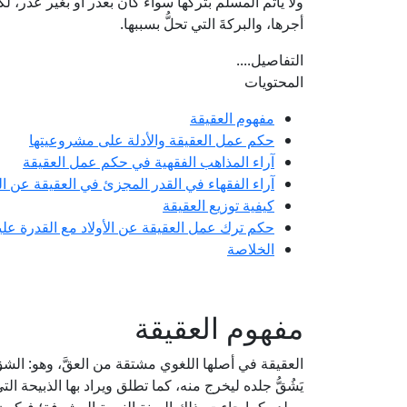
ولا يأثم المسلم بتركها سواء كان بعذر أو بغير عذر، 
أجرها، والبركةَ التي تحلُّ بسببها.
التفاصيل....
المحتويات
مفهوم العقيقة
حكم عمل العقيقة والأدلة على مشروعيتها
آراء المذاهب الفقهية في حكم عمل العقيقة
آراء الفقهاء في القدر المجزئ في العقيقة عن ال
كيفية توزيع العقيقة
حكم ترك عمل العقيقة عن الأولاد مع القدرة علي
الخلاصة
مفهوم العقيقة
العقيقة في أصلها اللغوي مشتقة من العقَّ، وهو: الشق وا
يَشُقُّ جلده ليخرج منه، كما تطلق ويراد بها الذبيحة ال