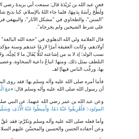
فعن عبد الله بن بُرَيْدَةَ قال: سمعت أبي بريدةَ رضي الله
وَلَطَّخَ رأسَهُ بِدَمِهَا، فلما جاء اللهُ بالإسلام، كنا نذبح ش
"السنن"، والطحاوي في "مشكل الآثار"، والبيهقي ف
على شرط الشيخين ولم يخرجاه".
أولادهم، وكانت العقيقة أمرًا لازمًا عندهم وسنة مؤك
نسب الولد؛ إذ لا بد من إشاعته لئلَّا يُقَالَ ما لا يُحِبُّه، ولا ي
التلطف بمثل ذلك. ومنها: اتباعُ داعية السخاوة، وعصيان
بها، ورغَّب الناس فيها] اهـ.
فأما أمره صلى الله عليه وآله وسلم بها: فقد روى ا
أن رسول الله صلى الله عليه وآله وسلم قال: «
مَعَ الْغ
وعن عبد الله بن عمر رضي الله عنهما، عن النبي صلى 
المولود-؛ فَأَهْرِيقُوا عَنْهُ دَمًا، وَأَمِيطُوا عَنْهُ الْأَذَى، وَسَمُّو
وأما فعله صلى الله عليه وآله وسلم وتكرَّم: فقد عَقَّ
وعن أحفاده الحسن والحسين والمحسَّن عليهم السلام