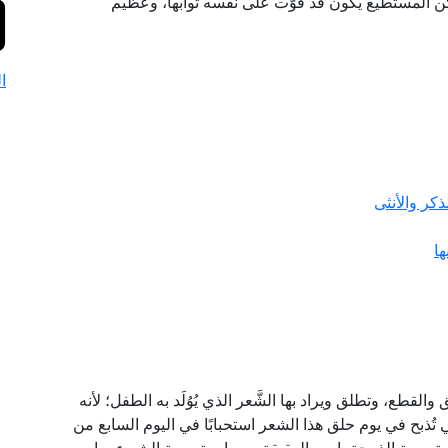
لكن المستطيع يكون قد فوَّت على نفسه ثوابها، وعظيم
ا
ذكر والأنثى
ها
لقطع، وتطلق ويراد بها الشَّعر الذي يُوُلَد به الطفل؛ لأنه
تي تُذبح في يوم حلق هذا الشعر استحبابًا في اليوم السابع من