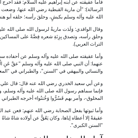
الرسالة): "أن مارية القبطية رضي الله عنها، وضعت إب
الله عليه وآله وسلم بكبشٍ، وحلقَ رأسه؛ حلقه أبو هن
وقال الواقدي: وَلَدَت ماريةُ لرسول الله صلى الله عليه
التراث العربي).
وأما عقيقته صلى الله عليه وآله وسلم عن أحفاده سفي
عنهما: أن النبي صلى الله عليه وآله وسلم "عقَّ عَنِ الْحَس
والنسائي والبيهقي في "السنن"، والطبراني في "المع
وعن أبي سعيد الخدري رضي الله عنه قال: قال علي
فإنما سماهم رسول الله صلى الله عليه وآله وسلم، وعَقَّ
المحلوق-، وأمر بهم فَسُرُّوا وَخُتنُوا» أخرجه الطبراني
وأما ثبوتها بفعل الصحابة رضي الله عنهم: فعن عبد الله
عقيقةً إلا أعطاه إياها، وكان يَعُقُّ عن أولاده شاةً ش
"السنن الكبرى".