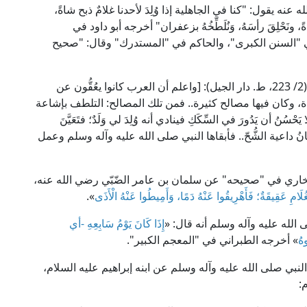
 عنه يقول: "كنا في الجاهلية إذا وُلِدَ لأحدنا غلامٌ ذبح شاةً،
اةً، ونَحْلِقَ رأسَهُ، وَنُلَطِّخُهُ بزعفران" أخرجه أبو داود في
ي "السنن الكبرى"، والحاكم في "المستدرك" وقال: "صحيح
قال العلامة ولي الله الدهلوي في "حجة الله البالغة" (2/ 223، ط. دار الجيل): [واعلم أن العرب كانوا يعُقُّون عن
دة، وكان فيها مصالح كثيرة.. فمن تلك المصالح: التلطف بإشاعة
َحْسُنُ أن يَدُورَ في السِّكَكِ فينادي أنه وُلِدَ لي وَلَدٌ؛ فتَعَيَّنَ
ُ داعية الشُّحّ.. فأبقاها النبي صلى الله عليه وآله وسلم وعمل
لبخاري في "صحيحه" عن سلمان بن عامر الضّبّي رضي الله عنه،
ُلَامِ عَقِيقَةٌ؛ فَأَهْرِيقُوا عَنْهُ دَمًا، وَأَمِيطُوا عَنْهُ الْأَذَى
».
الله عليه وآله وسلم أنه قال: «
إِذَا كَانَ يَوْمُ سَابِعِهِ -أي
هُ
» أخرجه الطبراني في "المعجم الكبير".
 النبي صلى الله عليه وآله وسلم عن ابنه إبراهيم عليه السلام،
: