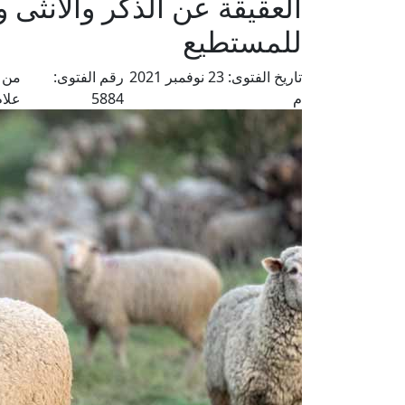
العقيقة عن الذكر والأنثى 
للمستطيع
تاريخ الفتوى:
23 نوفمبر 2021
رقم الفتوى:
من ف
م
5884
علام