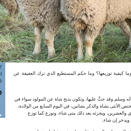
ا
 :40
ا
 :17
ا
 : 1
ا
8
ا
: 45
وما كيفية توزيعها؟ وما حكم المستطيع الذي ترك العقيقة عن
ا
 :10
له وسلم وقد حثَّ عليها، وتكون بذبح شاة عن المولود سواء في
يختص الأنثى بشاة والذكر بشاتين، في اليوم السابع من الولادة،
ي والعشرين، ويجزئه بعد ذلك متى شاء، وتوزع كما توزع
 ويدخر إن شاء.