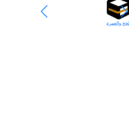
لحج والعمرة
رمضان