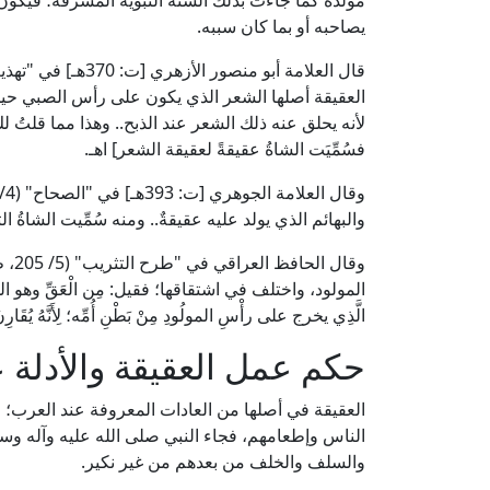
مولده كما جاءت بذلك السنة النبوية المشرفة؛ فيكون
يصاحبه أو بما كان سببه.
العقيقة أصلها الشعر الذي يكون على رأس الصبي حين ي
لأنه يحلق عنه ذلك الشعر عند الذبح.. وهذا مما قلتُ لكَ
فسُمِّيَت الشاةُ عقيقةً لعقيقة الشعر] اهـ.
والبهائم الذي يولد عليه عقيقةٌ.. ومنه سُمِّيت الشاةُ الت
وقال
المولود، واختلف في اشتقاقها؛ فقيل: مِن الْعَقِّ وهو الشَّقُّ و
الَّذِي يخرج على رأْسِ المولُودِ مِنْ بَطْنِ أُمِّه؛ لِأَنَّهُ يُقَ
حكم عمل العقيقة والأدلة 
العقيقة في أصلها من العادات المعروفة عند العرب؛ حي
الناس وإطعامهم، فجاء النبي صلى الله عليه وآله وسلم
والسلف والخلف من بعدهم من غير نكير.