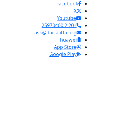
Facebook
X
Youtube
+20 2 25970400
ask@dar-alifta.org
huawei
App Store
Google Play