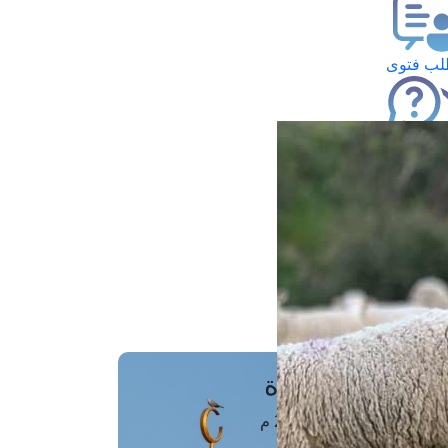
ب فتوى
تعلام عن فتوى
ز موعد
فتوى الهاتفية
َواقِيتُ الصَّـــلاة
اهرة · 06 أغسطس 2026 م