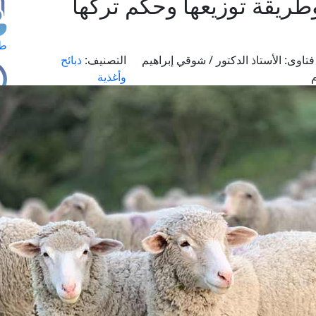
وطريقة توزيعها وحكم تركها
طل
تاوى:
الأستاذ الدكتور / شوقي إبراهيم
التصنيف:
ذبائح
وأغذية
اس
حج
ال
م
الق