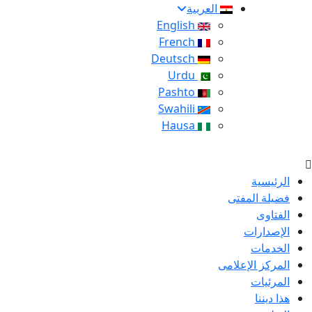
العربية
English
French
Deutsch
Urdu
Pashto
Swahili
Hausa
الرئيسية
فضيلة المفتى
الفتاوى
الإصدارات
الخدمات
المركز الإعلامى
المرئيات
هذا ديننا