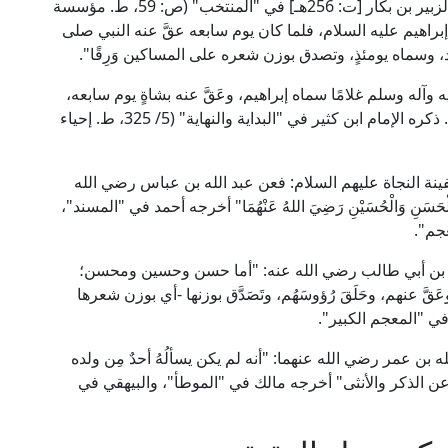
فأما عقيقته عن ابنه إبراهيم عليه السلام: فقد أخرج الزبير بن بكار [ت: 256هـ] في "المنتخب" (ص: 59، ط. مؤسسة
راهيم عليه السلام، فلما كان يوم سابعه عقَّ عنه النبي صلى
د، وسماه يومئذٍ، وتصدق بوزن شعره على المساكين وَرِقًا".
 وآله وسلم غلامًا سماه إبراهيم، وعَقَّ عنه بشاةٍ يوم سابعه،
وحلق رأسه، وتصدق بِزِنَةِ شعره فِضَّةً على المساكين. ذكره الإمام ابن كثير في "البداية والنهاية" (5/ 325، ط. إحياء
نة النجاة عليهم السلام: فعن عبد الله بن عباس رضي الله
َنِ وَالْحُسَيْنِ رَضِيَ اللهُ عَنْهُمَا" أخرجه أحمد في "المسند"،
جم".
 بن أبي طالب رضي الله عنه: "أما حسن وحسين ومحسن؛
 عنهم، وحَلَقَ رُؤوسَهُم، وتَصَدَّق بوزنها -أي بوزن شعرها
 في "المعجم الكبير".
 بن عمر رضي الله عنهما: "أنه لم يكن يسألُهُ أحدٌ مِن ولده
اةً عن الذكر والأنثى" أخرجه مالك في "الموطأ"، والبيهقي في