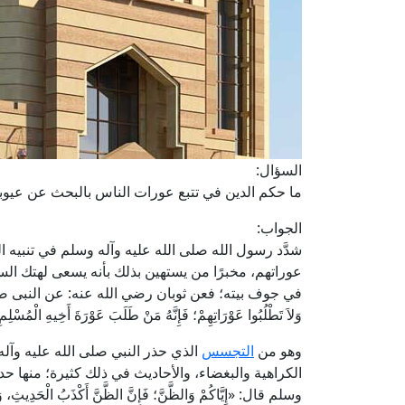
السؤال:
ما حكم الدين في تتبع عورات الناس بالبحث عن عيوب
الجواب:
شدَّد رسول الله صلى الله عليه وآله وسلم في تنب
عوراتهم، مخبرًا من يستهين بذلك بأنه يسعى لهتك ال
في جوف بيته؛ فعن ثوبان رضي الله عنه: عن النبى صلى الله علي
وَلاَ تَطْلُبُوا عَوْرَاتِهِمْ؛ فَإِنَّهُ مَنْ طَلَبَ عَوْرَةَ أَخِيهِ الْمُ
وهو من
التجسس
الذي حذر النبي صلى الله عليه وآله
الكراهية والبغضاء، والأحاديث في ذلك كثيرة؛ منها ح
وسلم قال: «إِيَّاكُمْ وَالظَّنَّ؛ فَإِنَّ الظَّنَّ أَكْذَبُ الْحَدِيثِ، وَلَا