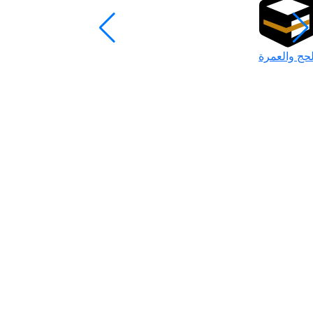
لحج والعمرة
رمضان