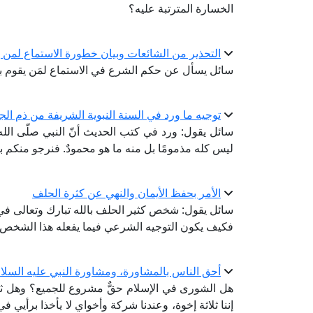
الخسارة المترتبة عليه؟
التحذير من الشائعات وبيان خطورة الاستماع لمن ي
سائل يسأل عن حكم الشرع في الاستماع لمَن يقوم ب
توجيه ما ورد في السنة النبوية الشريفة من ذم الج
سائل يقول: ورد في كتب الحديث أنّ النبي صلّى الله
ليس كله مذمومًا بل منه ما هو محمودٌ. فنرجو منكم ب
الأمر بحفظ الأيمان والنهي عن كثرة الحلف
سائل يقول: شخص كثير الحلف بالله تبارك وتعالى في 
فكيف يكون التوجيه الشرعي فيما يفعله هذا الشخص
أحق الناس بالمشاورة، ومشاورة النبي عليه السلا
هل الشورى في الإسلام حقٌّ مشروع للجميع؟ وهل ثب
إننا ثلاثة إخوة، وعندنا شركة وأخواي لا يأخذا برأيي 