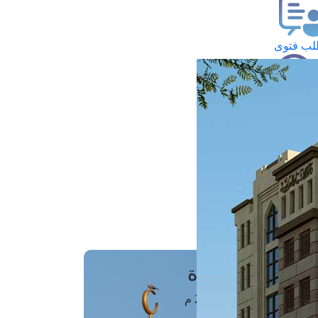
ب فتوى
تعلام عن فتوى
ز موعد
فتوى الهاتفية
َواقِيتُ الصَّـــلاة
اهرة · 07 أغسطس 2026 م