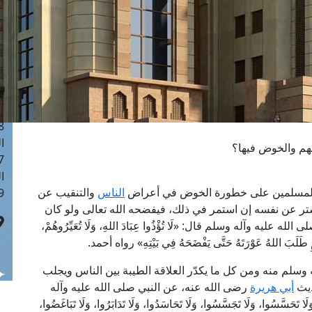
ا
 :41
ا
 :17
ا
 : 1
ا
8
ا
هم والخوض فيها؟
: 44
ا
يه المسلمين على خطورة الخوض في أعراض
الناس
والتنقيب عن
 :9
ستر عن نفسه إن استمر في ذلك، فيفضحه الله تعالى ولو كان
ه وآله وسلم قال: «لَا تُؤْذُوا عِبَادَ اللهِ، وَلَا تُعَيِّرُوهُمْ،
سْلِمِ طَلَبَ اللهُ عَوْرَتَهُ حَتَّى يَفْضَحَهُ فِي بَيْتِهِ» رواه أحمد.
 وسلم منه ومن كل ما يكدّر العلاقة الطيبة بين الناس ويجلب
ديث
أبي هريرة
رضى الله عنه، عن النبي صلى الله عليه وآله
 تَحَسَّسُوا، وَلَا تَجَسَّسُوا، وَلَا تَحَاسَدُوا، وَلَا تَدَابَرُوا، وَلَا تَبَاغَضُوا،