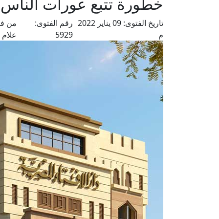
خطورة تتبع عورات الناس 
تاريخ الفتوى:
09 يناير 2022
رقم الفتوى:
من فت
م
5929
علام