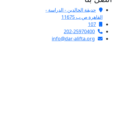
حديقة الخالدين - الدراسة -
القاهرة ص.ب 11675
107
202-25970400
info@dar-alifta.org