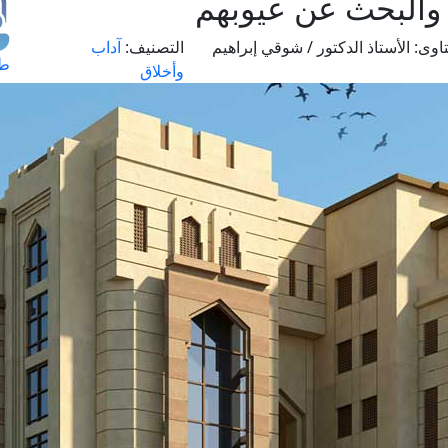
والبحث عن عيوبهم
اوى:
الأستاذ الدكتور / شوقي إبراهيم
التصنيف:
آداب
طل
وأخلاق
اس
حج
ال
م
الق