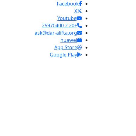
Facebook
X
Youtube
+20 2 25970400
ask@dar-alifta.org
huawei
App Store
Google Play