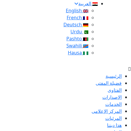
العربية
English
French
Deutsch
Urdu
Pashto
Swahili
Hausa
الرئيسية
فضيلة المفتى
الفتاوى
الإصدارات
الخدمات
المركز الإعلامى
المرئيات
هذا ديننا