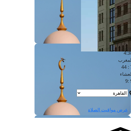
لفجر
4
لشروق
6
لظهر
1
لعصر
4:3
لمغرب
7 
لعشاء
9
عرض مواقيت الصلاة