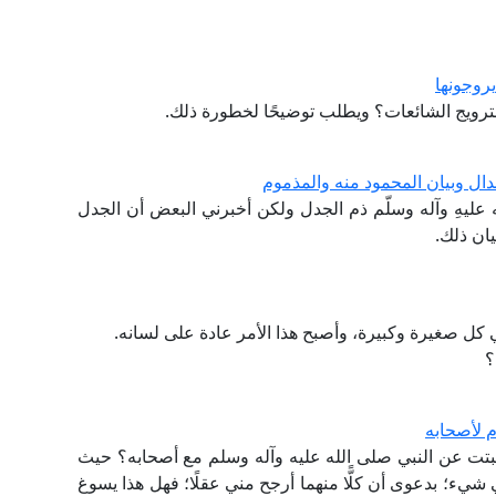
روجونها
ترويج الشائعات؟ ويطلب توضيحًا لخطورة ذلك.
دال وبيان المحمود منه والمذموم
 عليهِ وآله وسلّم ذم الجدل ولكن أخبرني البعض أن الجدل
يان ذلك.
كل صغيرة وكبيرة، وأصبح هذا الأمر عادة على لسانه.
؟
م لأصحابه
تت عن النبي صلى الله عليه وآله وسلم مع أصحابه؟ حيث
في شيء؛ بدعوى أن كلًّا منهما أرجح مني عقلًا؛ فهل هذا يسوغ