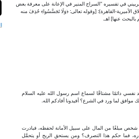
خطيب الشربيني في تفسيره "السراج المنير في الإعانة على معرفة بعض
لخبير" (4/ 70، ط. مطبعة بولاق الأميرية-القاهرة): [وقوله تعالى: ﴿وَلَا تَجَسَّسُوا﴾ حُذِفَ منه
بالبحث عنها] اهـ.
ا
 نفسي دائمًا مشتاقًا لسماع اسم رسول الله عليه السلام
ذلك موافق لما ورد في الشرع؟ أفيدونا أفادكم الله.
شخص مبلغًا من المال على سبيل الأمانة لحفظه، فبادرت
اره، فما حكم هذا التصرف؟ ومن يستحق الربح أو يتحمَّل