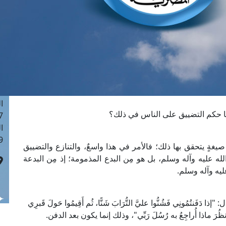
ا
 :42
ا
 :18
ا
 : 1
ا
7
ا
 وما حكم التضييق على الناس في ذلك؟
: 43
ا
 :8
صيغةٍ يتحقق بها ذلك؛ فالأمر في هذا واسعٌ، والتنازع والتضييق
ه عليه وآله وسلم، بل هو مِن البدع المذمومة؛ إذ مِن البدعة
ليه وآله وسلم.
ُمُونِي فَشُنُّوا عليَّ التُّرَابَ شَنًّا، ثُم أَقِيمُوا حَولَ قَبرِي
أَنظُرَ ماذا أُراجِعُ به رُسُلَ رَبِّي"، وذلك إنما يكون بعد الدفن.