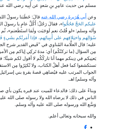
مسلم من حديث عامِرِ بنِ سَعدٍ عن أَبِيه رضي الله عنه
وعن
أَبي هُرَيرةَ رضي الله عنه
قالَ: خَطَبَنا رسولُ ال
عليكم الحَجَّ فحُجُّوا
»، فقالَ رَجُلٌ: أَكُلَّ عامٍ يا رسولَ 
وآله وسلم: «لو قُلتُ نعم لَوَجَبَت ولَمَا استَطَعتم»، ثُم 
سُؤالِهم واختِلافِهم على أَنبِيائِهم، فإذا أَمَرتُكم بشَيءٍ فَ
مِن السؤال (ما تركتُكُم) أي: مدةَ تَركِي إياكم مِن الأ
يَعنِيكم في دِينكم مهما أنا تاركُكُم لا أقول لكم شيئًا؛ 
تستكشفوا كما فعل أهلُ الكتاب، ولا تُكثِرُوا مِن الاست
الجواب المرتب عليه فيُضاهِي قصةَ بقرةِ بني إسرائيل؛ ش
وآله وسلم] اهـ.
وبناءً على ذلك: فالدعاء للميت عند قبره يكون بأي صي
الناس في ذلك لا يرضاه الله ولا رسوله صلى الله عليه
وَسَّع الله ورسوله صلى الله عليه وآله وسلم.
والله سبحانه وتعالى أعلم.