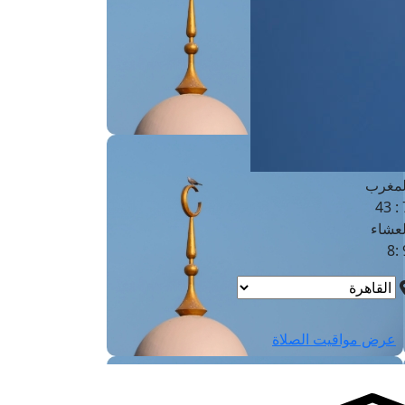
لفجر
4
لشروق
6
لظهر
1
لعصر
4:3
لمغرب
7 
لعشاء
9
عرض مواقيت الصلاة