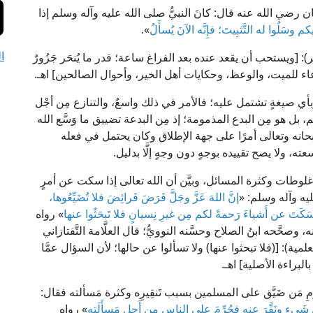
رضي الله عنه قال: كانَ النبيُّ صلى الله عليه وآله وسلم إذا
كم وسَلُوا له التَّثبِيتَ؛ فإِنَّه الآنَ يُسأَلُ
».
ا
 "الأذكار" (1/ 162، ط. دار الفكر): [ويستحب أن يقعد عنده بعد الفراغ ساعة؛ قدر ما يُنحَر جَزُورٌ
دعاء للميت، والوعظ، وحكايات أهل الخير، وأحوال الصالحين] اهـ.
وبأي صيغةٍ تشتمل عليه؛ فالأمر في ذلك واسعٌ، والتنازع مِن أجْل
 بل هو مِن البدع المذمومة؛ إذ مِن البدعة تضييق ما وَسَّع الله
بحانه وتعالى أمرًا على جهة الإطلاق وكان يحتمل في فعله
ه، ولا يصح تقييده بوجهٍ دون وجهٍ إلَّا بدليل.
لوطات وكثرة المسائل، وبيَّن أن الله تعالى إذا سكت عن أمرٍ
يه وآله وسلم: «
إنَّ اللهَ عَزَّ وجَلَّ فَرَضَ فَرائِضَ فلا تُضَيِّعُوها،
ا، وسَكَتَ عن أَشياءَ رَحمةً لكم مِن غيرِ نِسيانٍ فلا تَبحَثُوا عنها
» رواه
 وصحَّحه ابنُ الصلاح وحسَّنه النوويُّ؛ قال العلَّامة التَّفتازاني
 (ص191، ط. دار الكتب العلمية): [(فلا تبحثوا عنها) ولا تسألوا عن حالها؛ لأن السؤال عمَّا
لبراءة الأصلية] اهـ.
مِ مَن ضَيَّق على المسلمين بسبب تَنقِيرِه وكثرة مَسألته فقال:
شَيءٍ ونَقَّرَ عنه فحُرِّمَ على الناسِ مِن أَجلِ مَسأَلَتِه
» رواه