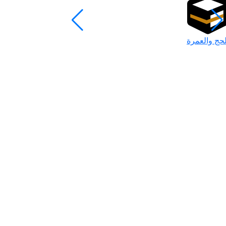
لحج والعمرة
رمضان