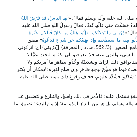
.
لهِ صلى الله عليه وآله وسلم فقالَ: «
أيها الناسُ، قد فَرَضَ اللهُ
الله؟ فسَكَتَ حتى قالَها ثَلاثًا، فقالَ رسولُ اللهِ صلى الله عليه
قالَ: «
ذَرُونِي ما تَرَكتُكم؛ فإنَّما هَلَكَ مَن كانَ قَبلَكم بكَثرةِ
أتُوا مِنه ما استَطَعتم وإذا نَهَيتُكم عن شَيءٍ فدَعُوهُ
» متفق
عليه؛ قال العلَّامة المُناوي في "فَيض القدير شرح الجامع الصغير" (3/ 562، ط. دار المعرفة): [(ذَرُوني) أي: اتركوني
مر بالشيء والنهي عنه، فلا تتعرضوا لي بكثرة البحث عمَّا لا
فقد يوافق ذلك إلزامًا وتشديدًا، وخُذُوا بظاهر ما أمرتكم ولا
قصاء فيما هو مبيَّنٌ بوجهٍ ظاهرٍ وإن صلح لغيره؛ لإمكان أن يكثر
َدَّدُوا فشُدِّد عليهم، فخاف وقوعَ ذلك بأُمته صلى الله عليه
غةٍ تشتمل عليه؛ فالأمر في ذلك واسعٌ، والتنازع والتضييق على
 وآله وسلم، بل هو مِن البدع المذمومة؛ إذ مِن البدعة تضييق ما