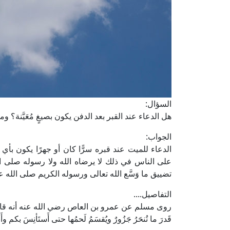
السؤال:
هل الدعاء عند القبر بعد الدفن يكون بصيغٍ مُعَيَّنة؟
الجواب:
الدعاء للميت عند قبره سرًّا كان أو جهرًا يكون بأي 
على الناس في ذلك لا يرضاه الله ولا رسوله صلى الل
تضييق ما وَسَّع الله تعالى ورسوله الكريم صلى الله ع
التفاصيل....
روى مسلم عن عمرو بن العاص رضي الله عنه أنه قال: "إذا دَفَنت
قَدرَ ما تُنحَرُ جَزُورٌ ويُقسَمُ لَحمُها حتى أَستَأنِسَ بكم و