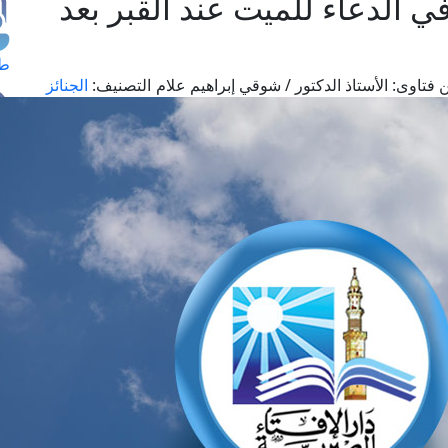
 الدعاء للميت عند القبر بعد
طل
 فتاوى:
الأستاذ الدكتور / شوقي إبراهيم علام
التصنيف:
الجنائز
اس
حج
ال
م
الق