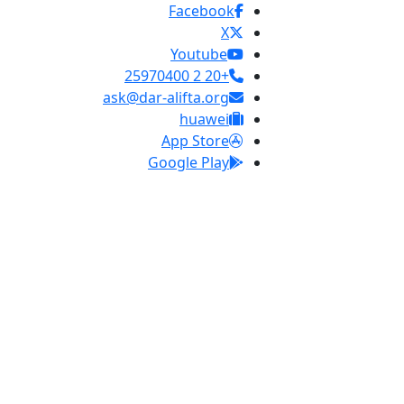
Facebook
X
Youtube
+20 2 25970400
ask@dar-alifta.org
huawei
App Store
Google Play