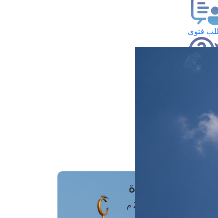
ب فتوى
تعلام عن فتوى
ز موعد
فتوى الهاتفية
َواقِيتُ الصَّـــلاة
اهرة · 08 أغسطس 2026 م