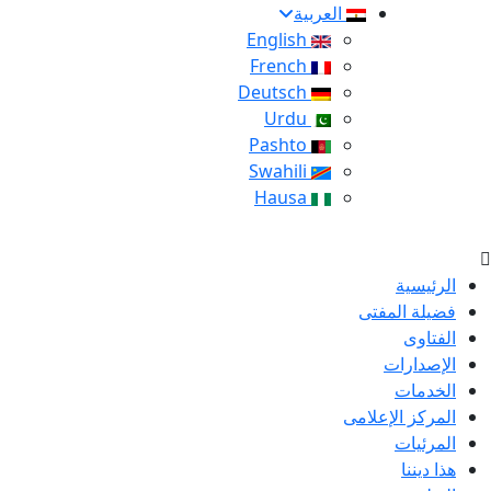
العربية
English
French
Deutsch
Urdu
Pashto
Swahili
Hausa
الرئيسية
فضيلة المفتى
الفتاوى
الإصدارات
الخدمات
المركز الإعلامى
المرئيات
هذا ديننا