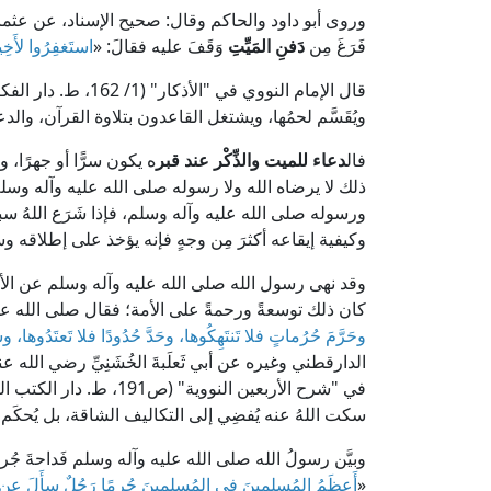
وروى أبو داود والحاكم وقال: صحيح الإسناد، عن عثمان 
فَرَغَ مِن
دَفنِ المَيِّتِ
وَقَفَ عليه فقالَ: «
استَغفِرُوا لأَخِي
قال الإمام النووي في
ويُقَسَّم لحمُها، ويشتغل القاعدون بتلاوة القرآن، وال
فال
دعاء للميت والذِّكْر عند قبر
ه يكون سرًّا أو جهرًا، 
ذلك لا يرضاه الله ولا رسوله صلى الله عليه وآله وسلم،
ورسوله صلى الله عليه وآله وسلم، فإذا شَرَع اللهُ س
وكيفية إيقاعه أكثرَ مِن وجهٍ فإنه يؤخذ على إطلاقه وسعت
وقد نهى رسول الله صلى الله عليه وآله وسلم عن الأغ
كان ذلك توسعةً ورحمةً على الأمة؛ فقال صلى الله عل
وحَرَّمَ حُرُماتٍ فلا تَنتَهِكُوها، وحَدَّ حُدُودًا فلا تَعتَدُوه
الدارقطني وغيره عن أبي ثَعلَبةَ الخُشَنِيِّ رضي الله عنه،
في "شرح الأربعين النووية"
سكت اللهُ عنه يُفضِي إلى التكاليف الشاقة، بل يُحكَم با
وبيَّن رسولُ الله صلى الله عليه وآله وسلم فَداحةَ جُر
«
أَعظَمُ المُسلِمِينَ في المُسلِمِينَ جُرمًا رَجُلٌ سأَلَ عن 