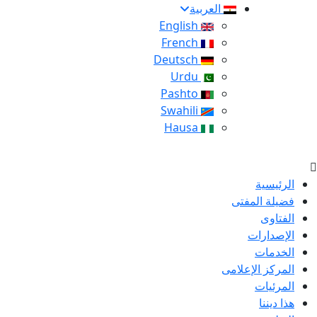
العربية
English
French
Deutsch
Urdu
Pashto
Swahili
Hausa
الرئيسية
فضيلة المفتى
الفتاوى
الإصدارات
الخدمات
المركز الإعلامى
المرئيات
هذا ديننا