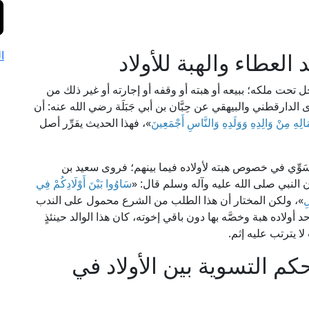
لعطاء والهبة للأولاد
ا
ل تحت ملكه؛ ببيعه أو هبته أو وقفه أو إجارته أو غير ذلك من
ارقطني والبيهقي عن حِبَّان بن أبي جَبَلَة رضي الله عنه: أن
مَالِهِ مِنْ وَالِدِهِ وَوَلَدِهِ وَالنَّاسِ أَجْمَعِينَ
»، فهذا الحديث يقرِّر أصل
َوِّي في خصوص هبته لأولاده فيما بينهم؛ فروى سعيد بن
ن النبي صلى الله عليه وآله وسلم قال: «
سَاوُوا بَيْنَ أَوْلَادِكُمْ فِي
ِ
»، ولكن المختار أن هذا الطلب من الشرع محمول على الندب
 أولاده هبة وخصَّه بها دون باقي إخوته، كان هذا الوالد حينئذٍ
ا يترتب عليه إثم.
كم التسوية بين الأولاد في