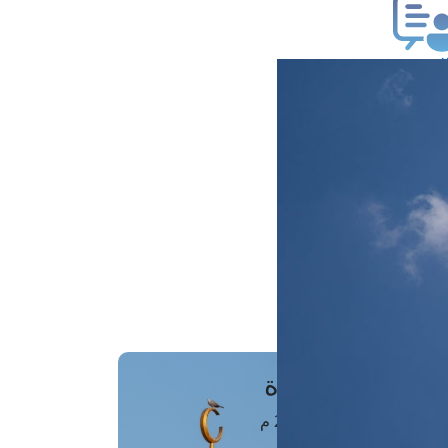
ب فتوى
تعلام عن فتوى
ز موعد
فتوى الهاتفية
َواقِيتُ الصَّـــلاة
اهرة · 06 أغسطس 2026 م