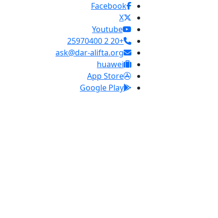
Facebook
X
Youtube
+20 2 25970400
ask@dar-alifta.org
huawei
App Store
Google Play