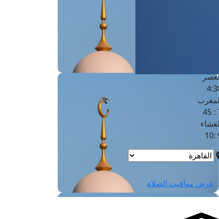
لفجر
4
لشروق
6
لظهر
1
لعصر
4:3
لمغرب
7 
لعشاء
9
عرض مواقيت الصلاة