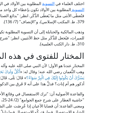
اختلف العلماء في
التسوية
المطلوبة بين الأولاد في ا
التسوية
المطلوبة بين الأولاد تكون بإعطاء كل واحد من 
379، ط. المكتب الإسلامي)، و"الإنصاف" (7/ 136).
وذهب المالكية والحنابلة إلى أن التسوية المطلوبة ت
310، ط. دار الكتب العلمية).
المختار للفتوى في هذه ال
المختار عندنا هو الأول؛ لأن النبي صلى الله عليه وآل
وهب النُّعمان رضي الله عنه؛ وقال له: «
أَكُلَّ وَلَدِكَ نَح
يَسُرُّكَ أَنْ يَكُونُوا إِلَيْكَ فِي الْبِرِّ سَوَاءً؟
» قَالَ: بَلَى، قَالَ:
أذكور هم أم إناث؟ فدلَّ هذا على أنه لا فَرق بين الذكو
والقاعدة الأصولية أن: "ترك الاستفصال في وقائع الأحوال
"حاشية العطار على شرح جمع الجوامع" (2/ 24-25، ط. دار الكتب العلمية).
ومعنى القاعدة: أن قضايا الأعيان إذا عُرِضَت على الش
الشارع الاستفصال فيها، فتركُه الاستفصال فيها دليلٌ أن