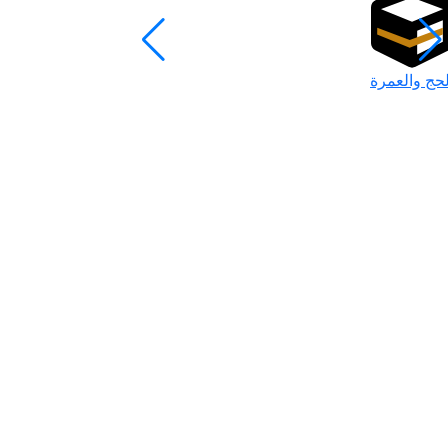
لحج والعمرة
رمضان