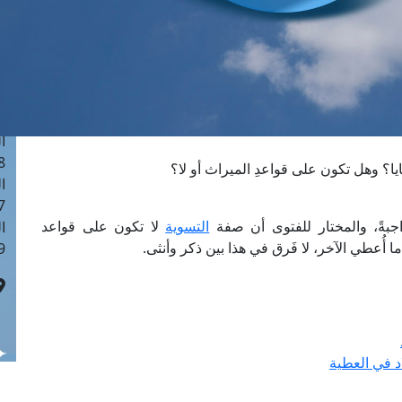
ا
 :40
ا
 :17
ا
 : 1
ا
8
ايا؟ وهل تكون على قواعدِ الميراث أو لا؟
ا
: 45
جبةً، والمختار للفتوى أن صفة
التسوية
لا تكون على قواعد
ا
ا أُعطي الآخر، لا فَرق في هذا بين ذكر وأنثى.
 :10
اد في العطية