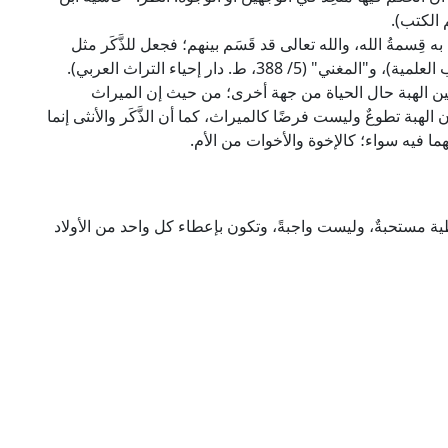
ه قِسمةُ الله، والله تعالى قد قَسَم بينهم؛ فجعل للذَّكَر مثل
ين الهبة حال الحياة من جهة أخرى؛ من حيث إن الميراث
هبة تطوعٌ وليست فرضًا كالميراث، كما أن الذَّكَر والأنثى إنما
ما فيه سواء؛ كالإخوة والأخوات من الأم.
طية مستحبةٌ، وليست واجبةً، وتكون بإعطاء كل واحد من الأولاد