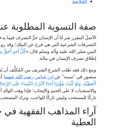
الخلاصة
صفة التسوية المطلوبة عند ا
الأصلُ المقرر شرعًا أن الإنسان حرُّ التصرف فيما يدخ
التصرفات الشرعية التي هي فرع عن الملك؛ وقد روى الد
النبي صلى الله عليه وآله وسلم قال: «
كُلُّ أَحَدٍ أَحَقُّ بِ
إطلاق تصرف الإنسان في ماله.
ومع ذلك فقد طلب الشرع الشريف من المُكلَّف أن يُس
منصور في "سننه" عن
ابن عباس رضي الله عنهما
: أ
الْعَطِيَّةِ، وَلَوْ كُنْتُ مُؤْثِرًا أَحَدًا لَآثَرْتُ النِّسَاءَ عَلَى الرِّجَال
والاستحباب لا على الحتم والإيجاب؛ فإذا وهب الوالد أحد
تاركًا للمستحب وليس تاركًا للواجب، وترك المستحب ل
آراء المذاهب الفقهية في ح
العطية