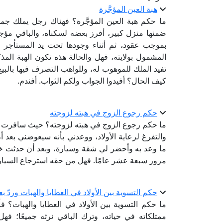
هبة العين المؤجَّرة
ما حكم هبة العين المؤجَّرة؟ فهناك رجل يملك جم
ضمنها منزل كبير، أفرز بعضه لسكناه، والباقي مؤجر
بموجب عقود، ثم أثناء وجودها تحت يد المستأجر و
المشمول بولايته، فهل والحالة هذه تكون الهبة المذ
تفيد الملك للموهوب له، وللواهب التصرف فيها بالبي
كيف الحال؟ أفيدوا الجواب ولكم الثواب. أفندم.
حكم رجوع الزوج في هبته لزوجته
ما حكم رجوع الزوج في هبته لزوجته؟ حيث سافرت م
والتفرغ لرعاية الأولاد، ووعدني بأنه سيعوضني بعد 
ما وعد به وأحضر لي شقة وسيارة، وبعد أن حدثت خل
مرور سبعة عشر عامًا. فهل من حقه استرجاع السيار
حكم التسوية بين الأولاد في العطايا والهبات وردّ
ما حكم التسوية بين الأولاد في العطايا والهبات؟ ف
ممتلكاته في حياته، وترك الباقي نرثه جميعًا؛ فه