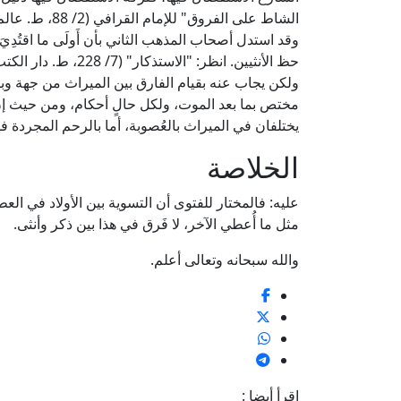
الشاط على الفروق" للإمام القرافي (2/ 88، ط. عالم الكتب).
وقد استدل أصحاب المذهب الثاني بأن أَولَى ما اقتُدِيَ ب
حظ الأنثيين. انظر: "الاستذكار" (7/ 228، ط. دار الكتب العلمية)، و"المغني" (5/ 388، ط. دار إحياء التراث العربي).
ولكن يجاب عنه بقيام الفارق بين الميراث من جهة وب
مختص بما بعد الموت، ولكل حالٍ أحكام، ومن حيث إن ال
يختلفان في الميراث بالعُصوبة، أما بالرحم المجردة فه
الخلاصة
عليه: فالمختار للفتوى أن التسوية بين الأولاد في الع
مثل ما أُعطي الآخر، لا فَرق في هذا بين ذكر وأنثى.
والله سبحانه وتعالى أعلم.
اقرأ أيضا :