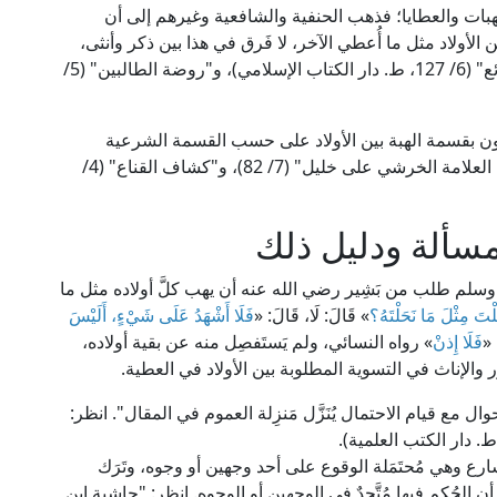
لهبات والعطايا؛ فذهب الحنفية والشافعية وغيرهم إلى أن
الأولاد مثل ما أُعطي الآخر، لا فَرق في هذا بين ذكر وأنثى،
فتُعطَى الأنثى مثل ما يُعطَى الذَّكَر. انظر: "بدائع الصنائع" (6/ 127، ط. دار الكتاب الإسلامي)، و"روضة الطالبين" (5/
كون بقسمة الهبة بين الأولاد على حسب القسمة الشرعية
للميراث، فيُجعل للذَّكَر مثل حظ الأنثيين. انظر: "شرح العلامة الخرشي على خليل" (7/ 82)، و"كشاف القناع" (4/
مسألة ودليل ذلك
ه وسلم طلب من بَشِير رضي الله عنه أن يهب كلَّ أولاده مثل ما
َلْتَ مِثْلَ مَا نَحَلْتَهُ؟
» قَالَ: لَا، قَالَ: «
فَلَا أَشْهَدُ عَلَى شَيْءٍ، أَلَيْسَ
 «
فَلَا إِذنْ
» رواه النسائي، ولم يَستَفصِل منه عن بقية أولاده،
ر والإناث في التسوية المطلوبة بين الأولاد في العطية.
 مع قيام الاحتمال يُنَزَّل مَنزِلة العموم في المقال". انظر:
ارع وهي مُحتَمَلة الوقوع على أحد وجهين أو وجوه، وتَرَك
 الحُكم فيها مُتَّحِدٌ في الوجهين أو الوجوه. انظر: "حاشية ابن