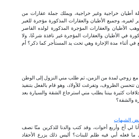
لة أطيان خراجية وغير خراجية، ويملك جملة عقارات من
 لغيره، وجميع الأطيان والعقارات المذكورة مؤجرة للغير
هب الأطيان والعقارات المؤجرة المذكورة لولده القاصر
كورة في الأطيان والعقارات المؤجرة غير نافذة شرعًا، ولا
ع في أثناء مدة الإجارة وهي تحت يد المستأجر كما ذكر؟ أم
ع زوجي لمدة من الزمن، ثم طلب مني النزول إلى الوطن
أن تتحسن الظروف، وتفرغت للأولاد، وهو قام بالفعل بتنفيذ
افات كثيرة بيننا يطلب مني استرجاع الشقة والسيارة بعد
ة والشقة؟
 بعض الشبهات
أنا لي أخ وأربع أخوات، وقد كتب والدنا للذكرين منّا نصف
ل ما فعله أبي فيه ظلم للبنات؟ أليس ذلك يزرع الأحقاد