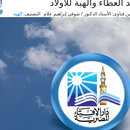
لعطاء والهبة للأولاد
ن فتاوى:
الأستاذ الدكتور / شوقي إبراهيم علام
التصنيف:
الهبة
طل
اس
حج
ال
م
الق