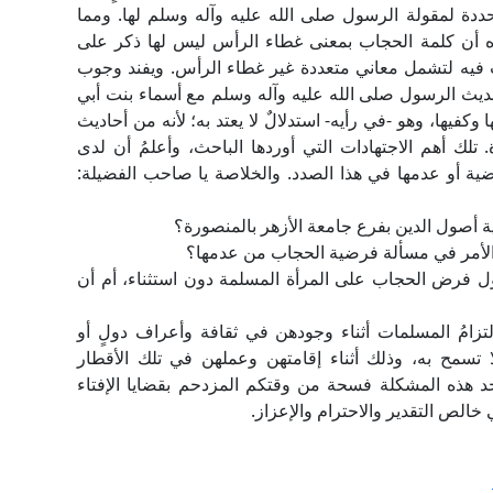
محددة لمقولة الرسول صلى الله عليه وآله وسلم لها. ومما
 أن كلمة الحجاب بمعنى غطاء الرأس ليس لها ذكر على
 فيه لتشمل معاني متعددة غير غطاء الرأس. ويفند وجوب
 حديث الرسول صلى الله عليه وآله وسلم مع أسماء بنت أبي
كفيها، وهو -في رأيه- استدلالٌ لا يعتد به؛ لأنه من أحاديث
. تلك أهم الاجتهادات التي أوردها الباحث، وأعلمُ أن لدى
ية أو عدمها في هذا الصدد. والخلاصة يا صاحب الفضيلة:
لية أصول الدين بفرع جامعة الأزهر بالمنصورة؟
يه الأمر في مسألة فرضية الحجاب من عدمها؟
حول فرض الحجاب على المرأة المسلمة دون استثناء، أم أن
زامُ المسلمات أثناء وجودهن في ثقافة وأعراف دولٍ أو
ا تسمح به، وذلك أثناء إقامتهن وعملهن في تلك الأقطار
ن تجد هذه المشكلة فسحة من وقتكم المزدحم بقضايا الإفتاء
 خالص التقدير والاحترام والإعزاز.