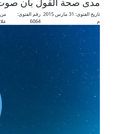
مدى صحة القول بأن صوت 
تاريخ الفتوى:
31 مارس 2015
رقم الفتوى:
من 
م
6064
علا