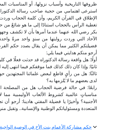
ظروفها التاريخية وأسباب نزولها، أو المناسبات ال
استرعى اهتمامي من حجية صاحب رسالة الدكتوراه
الإطلاق في القرآن الكريم، وأن كلمة الحجاب وردت
تغطية الرأس بالحجاب استنادًا إلى ما هو شائعٌ من
بكر رضي الله عنهما عندما أمرها بأن لا تكشف وجهها و
الآحاد التي وردت روايتها من سندٍ واحد مرةً واحدة
فضيلتكم الكثير مما يمكن أن يقال بصدد حكم الفرض
أرجو منكم هدايتي فيما يلي:
أولًا: هل واقعة رسالة الدكتوراه قد حدثت فعلًا في ك
ثانيًا: وإذا كان ذلك كذلك فما موقفكم فيما انتهى إل
ثالثًا: هل من رأيٍ قاطع لبعض علمائنا المجتهدين 
لدى بعضهم ما لا يُلزمها به؟
رابعًا: في حالة فرضية الحجاب هل من المصلحة الت
مناسباتٍ عالمية كشروط الألعاب الأوليمبية مما ل
الأجنبية؟ وأخيرًا يا فضيلة المفتي هادينا: أرجو أ
المتعددة ومسئولياتكم الوطنية والإنسانية.. وتقبل مني
حكم مشاركة الأعمام بنت الأخ في الوصية الواجبة