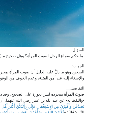
السؤال:
ما حكم سماع الرجل لصوت المرأة؟ وهل صحيح ما يُق
الجواب:
الصحيح وهو ما دلَّ عليه الدليل أن صوت المرأة بمج
والإصغاء إليه عند أمن الفتنة، وعدم الخوف من الوقوع في
التفاصيل....
صوتُ المرأة بمجرده ليس بعورة على الصحيح، وقد د
-واللفظ له- عن عبد الله بن عمر رضي الله عنهما، أن 
تَصَدَّقْنَ وَأَكْثِرْنَ مِن الِاسْتِغْفَارِ، فَإِنِّي رَأَيْتُكُنَّ أَكْثَرَ أَهْلِ ال
النَّارِ؟ قَالَ: «
تُكْثِرْنَ اللَّعْنَ، وَتَكْفُرْنَ الْعَشِيرَ، مَا رَأَيْتُ