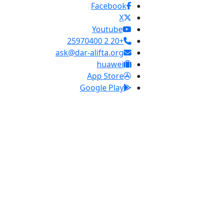
Facebook
X
Youtube
+20 2 25970400
ask@dar-alifta.org
huawei
App Store
Google Play