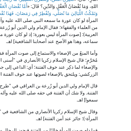
اللهِ، وَمَا نُقْصَانُ الْعَقْلِ وَالدِّينِ؟ قَالَ: «
أَمَّا نُقْصَانِ الْعَق
وَتَمْكُثُ اللَّيَالِيَ مَا تُصَلِّي، وَتُفْطِرُ فِي رَمَضَانَ، فَهَذَا نُقْ
المرأة لو كان عورة ما سمعه النبي صلى الله عليه وآ
العربية): [صوت المرأة ليس بعورة؛ إذ لو كان عورة م
سماعه، وهذا هو الأصح عند أصحابنا الشافعية] اهـ.
وأما المنعُ من الإصغاء والاستماع إلى صوت المرأة فمَح
والإصغاء لما ذكِر عند خوف الفتنة؛ أي: الداعي إلى ج
الزركشي: ويلتحق بالإصغاء لصوتها عند خوف الفتنة التلذذ 
الفتنة. ولا شك أن الفتنة في حقه صلى الله عليه وآل
سمعوا] اهـ.
المرأة-)؛ جائز عند أمن الفتنة] اهـ.
فما دام صوت المرأة خاليًا من الفتنة فيجوز للرجال 