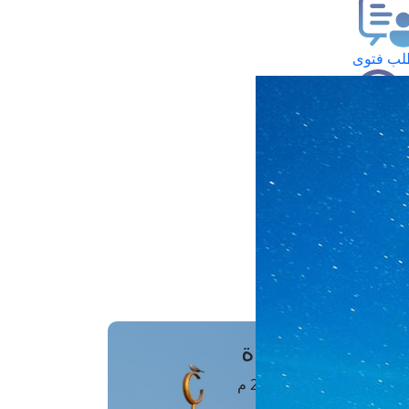
ب فتوى
تعلام عن فتوى
ز موعد
فتوى الهاتفية
َواقِيتُ الصَّـــلاة
اهرة · 07 أغسطس 2026 م