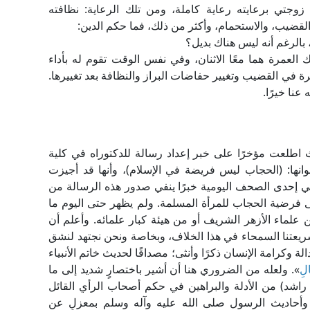
زوجتي برعايته رعاية كاملة، ومن تلك الرعاية: نظافته
لقضيب، والاستحمام، وأكثر من ذلك، فما حكم الدين:
 بالرغم أنه ليس هناك بديل؟
ك العمرة هما معًا الاثنان، وفي نفس الوقت تقوم له بأداء
ة في القضيب وتغيير حفاضات البراز والنظافة بعد تغييرها.
عنا خيرًا.
اطلعت مؤخرًا على خبر إعداد رسالة للدكتوراه في كلية
وانها: (الحجاب ليس فريضة في الإسلام)، وأنها قد أجيزت
في إحدى الصحف اليومية خبرًا ينفي صدور هذه الرسالة من
 فرضية الحجاب للمرأة المسلمة. ولم يظهر حتى اليوم ما
من علماء الأزهر الشريف أو من هيئة كبار علمائه. وأعلم أن
ريعتنا السمحاء في هذا الخلاف، وبخاصة ونحن نجتهد لنشق
ة وكرامة الإنسان ذكرًا وأنثى؛ مصداقًا لحديث خاتم الأنبياء
الِ
». ولعله من الضروري هنا أن أشير باختصارٍ شديد إلى ما
اشد) من الأدلة والبراهين في حكم أصحاب الرأي القائل
 وأحاديث الرسول صلى الله عليه وآله وسلم بمعزلٍ عن