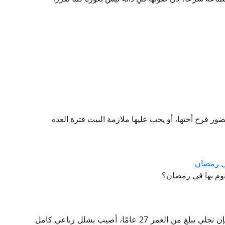
ور فرح أختها، أو يجب عليها ملازمة البيت فترة العدة
في رمضان
 تقوم بها في رمضان؟
ما حكم لمس عورة المريض من قِبَل زوجة الأب؟ فإن نجلي يبلغ من العمر 27 عامًا، أصيب بشلل رباعي كامل