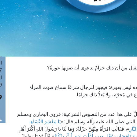
ا
 :41
ا
 :17
ا
 : 1
ا
8
ا
ال من أن ذلك حرامٌ بدعوى أن صوتها عورةٌ؟
: 44
ا
 :9
رده ليس بعورة؛ فيجوز للرجال شرعًا سماع صوت المرأة
 مُحرّم، ولا يُعدُّ ذلك حرامًا.
لَّ على هذا عدد من النصوص الشرعية؛ فروى البخاري ومسلم
النبي صلى الله عليه وآله وسلم قال: «
يَا مَعْشَرَ النِّسَاءِ،
نَّارِ
»، فَقَالَتِ امْرَأَةٌ مِنْهُنَّ جَزْلَةٌ: وَمَا لَنَا يَا رَسُولَ اللهِ أَكْثَرَ أَهْلِ
 مِنْ نَاقِصَاتِ عَقْلٍ وَدِينٍ أَغْلَبَ لِذِي لُبٍّ مِنْكُنَّ
» قَالَتْ: يَا رَسُولَ