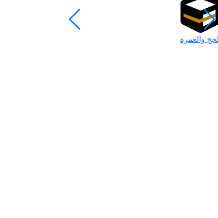
لحج والعمرة
رمضان