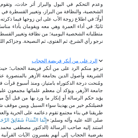
وعدم التحكم في البول والبراز أثر حادث، وتقوم 
الشخصية، والنظافة من البراز، وتغيير القسطرة في ا
أولًا: في اطلاع زوجة الأب على ابن زوجها فيما ذكرته،
ثانيًا: في أداء العمرة وهي معه ويقومان بأداء مناس
متطلباته الشخصية اليومية؛ من نظافة وتغيير القسطر
نرجو رأي الشرع، ثم الفتوى، ثم النصيحة. وجزاكم الله 
الرد على من أنكر فريضة الحجاب
نرجو منكم الرد على من أنكر فريضة الحجاب؛ حيث 
الشريعة وأصول الدين بجامعة الأزهر بالمنصورة عن
ومُنحت درجة الدكتوراه بامتياز، ومنذ أسبوع قرأت 
جامعة الأزهر، ويؤكد أن معظم علمائها مجمعون على
يؤيد حكم الرسالة أو إنكار ما ورد بها من قبل أيٍّ 
فضيلتكم خير من يهدينا سواء السبيل ويبين موقف ش
طريقنا في بناء مجتمع تقوم دعائمه على الحرية والعدال
صلى الله عليه وآله وسلم: «
إِنَّمَا النِّسَاءُ شَقَائِقُ الرِّجَ
استند إليه صاحب الرسالة (الدكتور مصطفى محمد ر
بفرضية الحجاب إلى أنهم يفسرون الآيات القرآنية