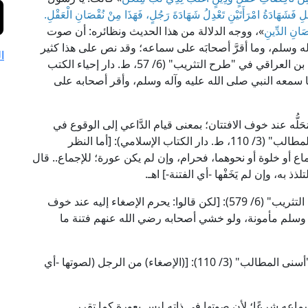
ْلِ فَشَهَادَةُ امْرَأَتَيْنِ تَعْدِلُ شَهَادَةَ رَجُلٍ، فَهَذَا مِنْ نُقْصَانِ الْعَقْلِ.
صَانِ الدِّينِ
»، ووجه الدلالة من هذا الحديث ونظائره: أن صوت
له وسلم، وما أقرَّ أصحابَه على سماعه؛ وقد نص على هذا كثير
ا
من العلماء والفقهاء؛ فقال الإمام ولي الدين أبو زُرعة بن العراقي في "طرح التثريب" (6/ 57، ط. دار إحياء الكتب
ا سمعه النبي صلى الله عليه وآله وسلم، وأقر أصحابه على
َلُّه عند خوف الافتتان؛ بمعنى قيام الدَّاعي إلى الوقوع في
مُحَرَّمٍ؛ قال شيخ الإسلام زكريا الأنصاري في "أسنى المطالب" (3/ 110، ط. دار الكتاب الإسلامي): [أما النظر
ماع أو خلوة أو نحوهما، فحرام، وإن لم يكن عورة؛ للإجماع.. قال
به، وإن لم يَخَفْها -أي الفتنة-] اهـ.
قال الإمام ولي الدين أبو زُرعة بن العراقي في "طرح التثريب" (6/ 579): [لكن قالوا: يحرم الإصغاء إليه عند خوف
ه وسلم مأمونة، ولو خشي أصحابه رضي الله عنهم فتنة ما
وقال شيخ الإسلام زكريا الأنصاري من الشافعية في "أسنى المطالب" (3/ 110): [(الإصغاء) من الرجل (لصوتها -أي
سماعه شرعًا؛ لأن صوتها في ذاته ليس بعورة كما تقرر.