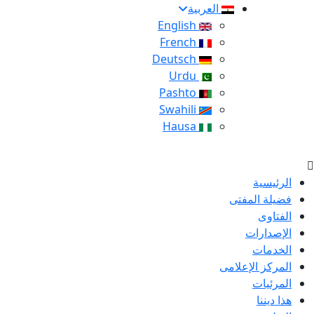
العربية
English
French
Deutsch
Urdu
Pashto
Swahili
Hausa
الرئيسية
فضيلة المفتى
الفتاوى
الإصدارات
الخدمات
المركز الإعلامى
المرئيات
هذا ديننا