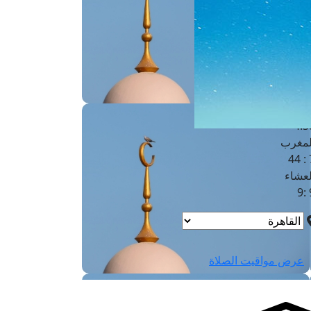
لفجر
4
لشروق
6
لظهر
1
لعصر
4:3
لمغرب
7 
لعشاء
9
عرض مواقيت الصلاة