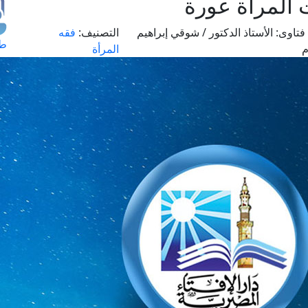
المرأة عورة
فتاوى:
الأستاذ الدكتور / شوقي إبراهيم
التصنيف:
فقه
طل
م
المرأة
اس
حج
ال
م
الق