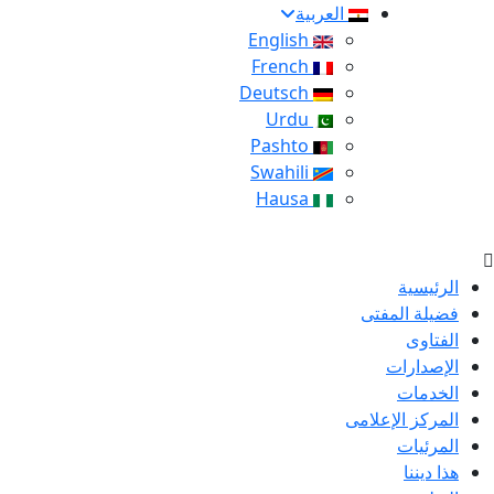
العربية
English
French
Deutsch
Urdu
Pashto
Swahili
Hausa
الرئيسية
فضيلة المفتى
الفتاوى
الإصدارات
الخدمات
المركز الإعلامى
المرئيات
هذا ديننا