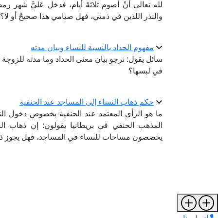
لله تعالى أَنْ أَصوم ثلاثةَ أيام، فدخل عَليَّ شهر ر
والنذر اللذين في ذمتي، فهل صيامي هذا صحيحٌ أو لا؟
مفهوم الحداد بالنسبة للنساء وبيان مدته
سائل يقول: نرجو بيان معنى الحداد وما مدته للزوجة و
في لبسها؟
حكم ذهاب النساء إلى المساجد عند الحنفية
ما هو الرأي المعتمد عند الحنفية بخصوص دخول ا
المذهب الحنفي في بريطانيا يقولون: إن ذهاب النس
يخصصون مساحات للنساء في المساجد، فهل يجوز ذ