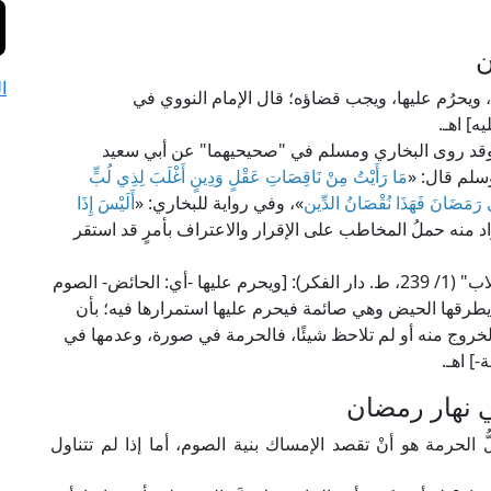
ن
ا
ا، ويحرُم عليها، ويجب قضاؤه؛ قال الإمام النووي في
قد روى البخاري ومسلم في "صحيحيهما" عن أبي سعيد
وسلم قال: «
مَا رَأَيْتُ مِنْ نَاقِصَاتِ عَقْلٍ وَدِينٍ أَغْلَبَ لِذِي لُبٍّ
ِي رَمَضَانَ فَهَذَا نُقْصَانُ الدِّين
»، وفي رواية للبخاري: «
أَلَيْسَ إِذَا
د منه حملُ المخاطب على الإقرار والاعتراف بأمرٍ قد استقر
قال العلامة الجمل في "حاشيته على شرح منهج الطلاب" (1/ 239، ط. دار الفكر): [ويحرم عليها -أي: الحائض- الصوم
 يطرقها الحيض وهي صائمة فيحرم عليها استمرارها فيه؛ بأن
 الخروج منه أو لم تلاحظ شيئًا، فالحرمة في صورة، وعدمها في
] اهـ.
 نهار رمضان
 الحرمة هو أنْ تقصد الإمساك بنية الصوم، أما إذا لم تتناول