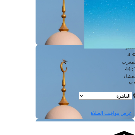
لفجر
4
لشروق
6
لظهر
1
لعصر
4:3
لمغرب
7 
لعشاء
9
عرض مواقيت الصلاة