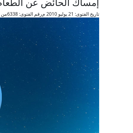
إمساك الحائض عن الطعام
تاريخ الفتوى:
21 يوليو 2010 م
رقم الفتوى:
6338
من ف