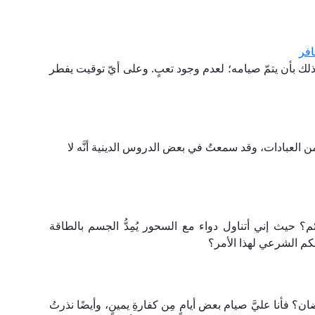
فر
 بأن يتمّ صيامه؛ لعدم وجود تعبٍ. وعلى أيّ توقيت يفطر
ن العبادات، وقد سمعتُ في بعض الدروس الدينية أنَّه لا
 حيث إني أتناول دواء مع السحور يُمِدُّ الجسم بالطاقة
كم الشرعي لهذا الأمر؟
 فأنا عليَّ صيام بعض أيامٍ مِن كفارةِ يمينٍ، وأيضًا نذرتُ