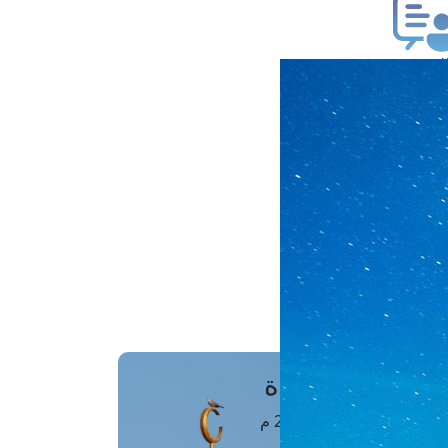
ب فتوى
تعلام عن فتوى
ز موعد
فتوى الهاتفية
َواقِيتُ الصَّـــلاة
اهرة · 07 أغسطس 2026 م