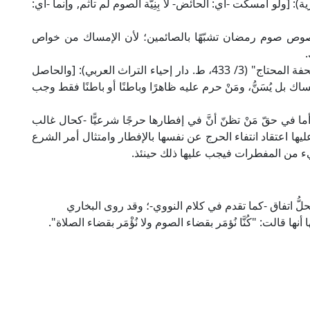
 في "المجموع" (6/ 259، ط. المنيرية): [ولو أمسكت -أي: الحائض- لا بِنِيَّة الصوم لم تأثم, وإنما -أي:
ي خصوص صوم رمضان تشبّهًا بالصائمين؛ لأن الإمساك من خواص
.
قال الشيخ عبد الحميد الشرواني في "حاشيته على تحفة المحتاج" (3/ 433، ط. دار إحياء التراث العربي): [والحاصل
ساك بل يُسَنُّ، ومَنْ حرم عليه ظاهرًا وباطنًا أو باطنًا فقط وجب
ما في حقّ مَنْ تظنّ أنَّ في إفطارها حرجًا شرعيًّا -كحال غالب
ليها اعتقاد انتفاء الحرج عن نفسها بالإفطار وامتثال أمر الشرع
شيء من المفطرات فيجب عليها ذلك حينئذ.
ُّ اتفاق -كما تقدم في كلام النووي-؛ وقد روى البخاري
قالت: "كُنَّا نُؤمَر بقضاء الصوم ولا نُؤْمَر بقضاء الصلاة".