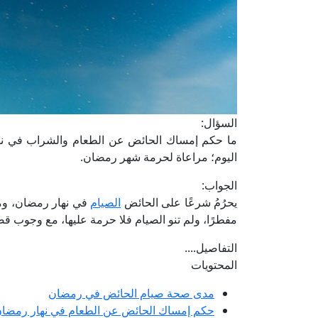
السؤال:
ما حكم إمساك الحائض عن الطعام والشراب في نهار
اليوم؛ مراعاة لحرمة شهر رمضان.
الجواب:
يحرُمُ شرعًا على الحائض
الصيام
في نهار رمضان، ومحل
مفطرًا، ولم تنو الصيام فلا حرمة عليها، مع وجوب قض
التفاصيل....
المحتويات
مدى صحة صيام الحائض في رمضان
حكم إمساك الحائض عن الطعام في نهار رمضا