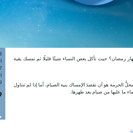
ا
 :41
ا
 :17
ا
 : 1
ا
8
 رمضان؟ حيث تأكل بعض النساء شيئًا قليلًا ثم تمسك بقية
ا
: 44
ا
 :9
ُّ الحرمة هو أن تقصدَ الإمساك بنية الصيام، أما إذا لم تتناول
اء ما عليها من صيام بعد طهرها.
ن