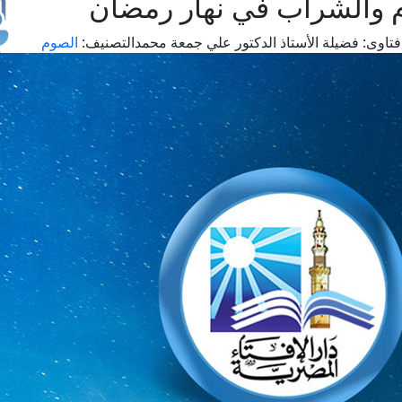
 والشراب في نهار رمضان
تاوى:
فضيلة الأستاذ الدكتور علي جمعة محمد
التصنيف:
الصوم
طل
اس
حج
ال
م
الق