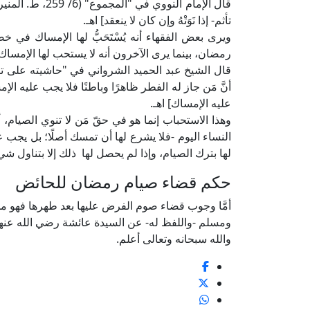
قال الإمام النووي
تأثم- إذا نَوَتْهُ وإن كان لا ينعقد] اهـ.
ويرى بعض الفقهاء أنه يُسْتَحَبُّ لها الإمساك ف
رمضان، بينما يرى الآخرون أنه لا يستحب لها الإمساك
أنَّ مَن جاز له الفطر ظاهرًا وباطنًا فلا يجب عليه الإم
عليه الإمساك] اهـ.
وهذا الاستحباب إنما هو في حقّ مَن لا تنوي الصيام، أ
النساء اليوم -فلا يشرع لها أن تمسك أصلًا؛ بل يجب ع
لها بترك الصيام، وإذا لم يحصل لها ذلك إلا بتناول 
حكم قضاء صيام رمضان للحائض
أمَّا وجوب قضاء صوم الفرض عليها بعد طهرها فهو محل
ومسلم -واللفظ له- عن السيدة عائشة رضي الله عنها أنها 
والله سبحانه وتعالى أعلم.