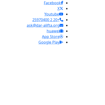
Facebook
X
Youtube
+20 2 25970400
ask@dar-alifta.org
huawei
App Store
Google Play