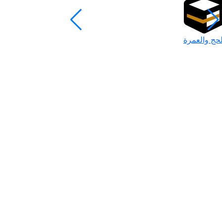
لحج والعمرة
رمضان