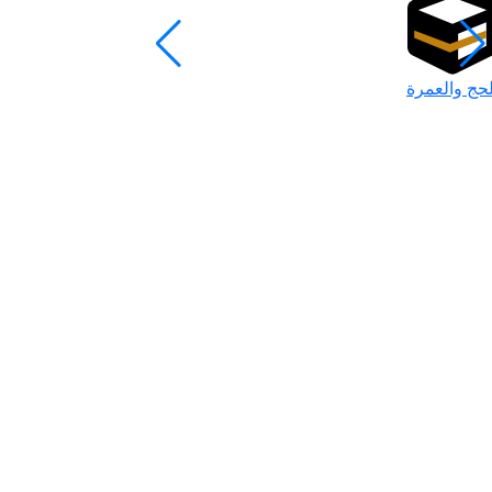
لحج والعمرة
رمضان