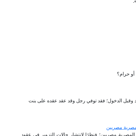
».
 أو حرام؟
د وقبل الدخول؛ فقد توفي رجل وقد عقد عقده على بنت
لمصرية مصريين
المصرية مصريين؛ فنظرًا لانتشار حالات التزوير في عقود