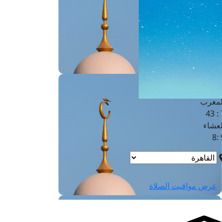
لفجر
4
لشروق
6
لظهر
1
لعصر
4:3
لمغرب
7 
لعشاء
9
عرض مواقيت الصلاة