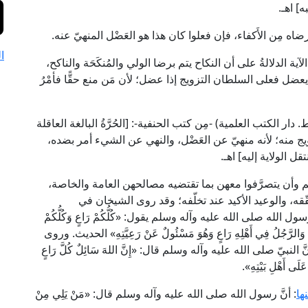
] اهـ.
ضاه مِن الأَكفاء، فإن فعلوا كان هذا هو العَضْل المنهيّ عنه.
ا
في "الأم" (5/ 178): [وفي هذه الآية الدلالةُ على أن النكاح يتم برضا الولي والمُنكَحَة والناكح،
 يعضل فعلى السلطان التزويج إذا عضل؛ لأن مَن منع حقًّا فأمْرُ
 العلامة الكاساني في "بدائع الصنائع" (8/ 252، ط. دار الكتب العلمية) -مِن كتب الحنفية-: [الحُرَّةُ البالغة العاقلة
ويج منه؛ لأنه منهيّ عن العَضْل، والنهي عن الشيء أمر بضده،
ل الولاية إليه] اهـ.
ناتهم وأن يتصرَّفوا معهن بما تقتضيه مصالحهن العامة والخاصة،
قه، والوعيد الأكيد عند تخلّفه؛ وقد روى الشيخان في
له صلى الله عليه وآله وسلم يقول: «كُلُّكُمْ رَاعٍ وَكُلُّكُمْ
هِ، وَالرَّجُلُ فِي أَهْلِهِ رَاعٍ وَهُوَ مَسْئُولٌ عَنْ رَعِيَّتِهِ» الحديث. وروى
ّ صلى الله عليه وآله وسلم قال: «إِنَّ اللهَ سَائِلٌ كُلَّ رَاعٍ
َلَى أَهْلِ بَيْتِهِ».
ها
: أنَّ رسول الله صلى الله عليه وآله وسلم قال: «مَنْ يَلِي مِنْ