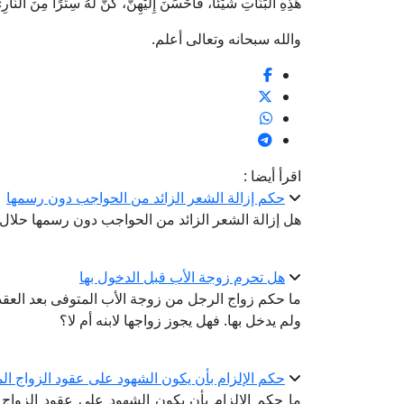
هَذِهِ البَنَاتِ شَيْئًا، فَأَحْسَنَ إِلَيْهِنَّ، كُنَّ لَهُ سِتْرًا مِنَ النَّارِ
والله سبحانه وتعالى أعلم.
اقرأ أيضا :
حكم إزالة الشعر الزائد من الحواجب دون رسمها
هل إزالة الشعر الزائد من الحواجب دون رسمها حلال
هل تحرم زوجة الأب قبل الدخول بها
ما حكم زواج الرجل من زوجة الأب المتوفى بعد العق
ولم يدخل بها. فهل يجوز زواجها لابنه أم لا؟
حكم الإلزام بأن يكون الشهود على عقود الزواج ا
ما حكم الإلزام بأن يكون الشهود على عقود الزواج 