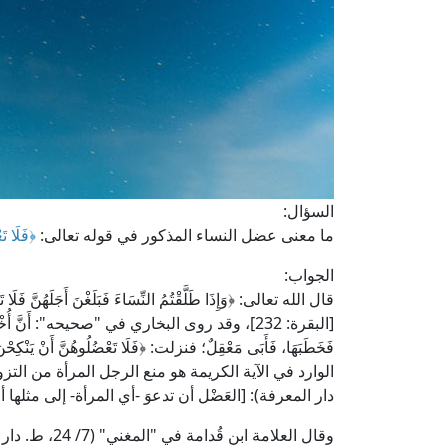
السؤال:
ما معنى عضل النساء المذكور في قوله تعالى:
﴿فَلَا ت
الجواب:
قال الله تعالى: ﴿وَإِذَا طَلَّقْتُمُ النِّسَاءَ فَبَلَغْنَ أَجَلَهُنَّ فَلَا تَعْ
[البقرة: 232]، وقد روى البخاري في "صحيحه": أَنَّ أُخْتَ م
دار المعرفة): [العَضْل أن تدعوَ -أي المرأة- إلى مثلها أ
وقال العلامة ا