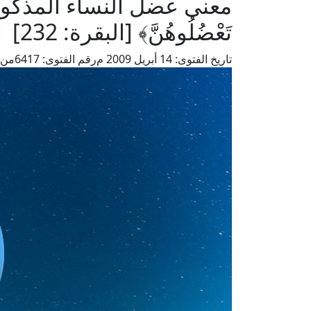
معنى عضل النساء المذكور ف
تَعْضُلُوهُنَّ﴾ [البقرة: 232]
تاريخ الفتوى:
14 أبريل 2009 م
رقم الفتوى:
6417
من 