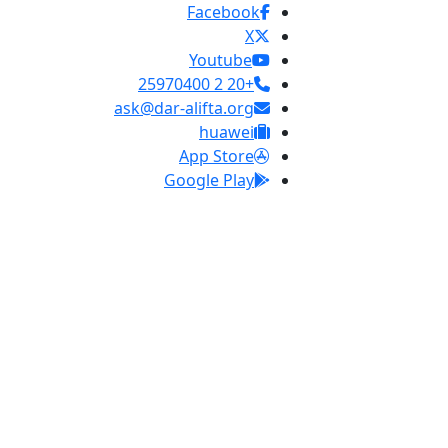
Facebook
X
Youtube
+20 2 25970400
ask@dar-alifta.org
huawei
App Store
Google Play