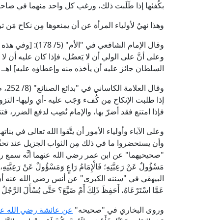
بكُفئها إذا طَلَبت ذلك، ورغب كل واحد منهما في صاحبه
وهذا نهيٌ لأولياء المرأة عن أن يمنعوها مِن نكاح مَن تر
وقال الإمام الشافعي 
وعلى أنَّ على الولي أن لا يَعضُل، فإذا كان عليه أن لا
السلطان جائز عليه أن يأخذه منه وإعطاؤه عليه] اهـ.
وقال
إذا طلبت الإنكاح مِن كُفء وَجَب عليه -أي وليها- التز
فإذا امتنع فقد أضرّ بها، والإمام نُصِب لدفع الضرر، فتنتق
وعلى الآباء وأولياء الأمور أن يتَّقوا الله تعالى في ب
وأن يستحضروا ما في ذلك مِن الثواب الجزيل عند تحقّ
"صحيحيهما" عن ابن عمر رضي الله عنهما أنَّه سمع رسول ال
مَسْؤُولٌ عَنْ رَعِيَّتِهِ؛ فَالْإِمَامُ رَاعٍ وَمَسْؤُولٌ عَنْ رَعِيَّتِ
البيهقي في "سننه الكبرى" عن أنس رضي الله عنه أنَّ النبي
عَمَّا اسْتَرْعَاهُ، أَحَفِظَ ذَلِكَ أَمْ ضَيَّعَ؟ حَتَّى يُسْأَلَ الرَّجُلُ ع
وروى البخاري في "صحيحه"
عن عائشة رضي الله عن