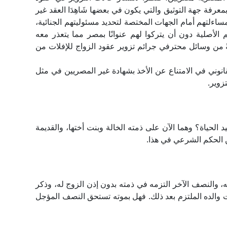
رفة جهة التوثيق والتي يكون في بعضها شَاهِدَا العقد غير
ساءلتهم أمام الجهات المختصة لتحديد مسئوليتهم الجنائية،
هم الأصلية دون أن يتركوا لهم عنوانًا بمصر مما يتعذر معه
ً من وسائل محترفي جرائم تزوير عقود الزواج للإفلات من
نوني في الامتناع عن الأخذ بشهادة غير المصريين في مثل
زوير.
الحياة؟ وهما الآن على ذمته الخالة وبنت أختها، والقديمة
ن الحكم الشرعي في هذا.
، والنصف الآخر التزمه في ذمته بدون إذن الزوج له، وذكر
ات والده الملتزم بعد ذلك. فهل بموته تستحق النصف المؤجل