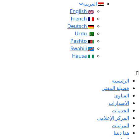
العربية
English
French
Deutsch
Urdu
Pashto
Swahili
Hausa
الرئيسية
فضيلة المفتى
الفتاوى
الإصدارات
الخدمات
المركز الإعلامى
المرئيات
هذا ديننا