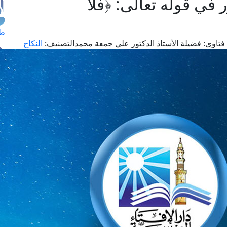
ي قوله تعالى: ﴿فَلَا
طل
فتاوى:
فضيلة الأستاذ الدكتور علي جمعة محمد
التصنيف:
النكاح
اس
حج
ال
م
الق