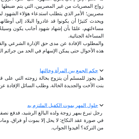
زواج المصريات من غير المصريين، التي يتم ضبطها بمع
مصريين؛ الأمر الذي يتطلب استدعاء هؤلاء الشهود لم
ويحدث كثيرًا أن يكونوا قد غادروا البلاد إلى أوطان
مساءلتهم، علمًا بأن إشهاد شهود أجانب يكون وسيلة
المساءلة الجنائية.
والمطلوب الإفادة عن مدى حق الإدارة الشرعي والقا
هذه الأحوال حتى يمكن الإسهام في الحد من جرائم الت
حكم الجمع بين المرأة وخالتها
هل يجوز للمسلم أن يتزوج بخالة زوجته التي على قيد 
بنت الأخت والجديدة الخالة. وطلب السائل الإفادة ع
حلول المهر بموت الكفيل الملتزم به
رجل تبرع بمهر زوجة ولده البالغ الرشيد، فدفع نصفه
في ‏صورة عقد النكاح: لا يحل إلا بموت أو فراق. وم
من ‏التركة؟ أفيدوا الجواب.