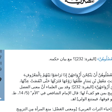
ا
 :42
ا
 :18
ا
 : 1
ا
7
ا
: 43
َعْضُلُوهُنَّ﴾
[البقرة: 232]؟ مع بيان حكمه.
ا
 :8
ضُلُوهُنَّ أَنْ يَنْكِحْنَ أَزْوَاجَهُنَّ إِذَا تَرَاضَوْا بَيْنَهُمْ بِالْمَعْرُوفِ﴾
َعْقِلِ بْنِ يَسَارٍ طَلَّقَهَا زَوْجُهَا فَتَرَكَهَا حَتَّى انْقَضَتْ عِدَّتُهَا،
فَخَطَبَهَا، فَأَبَى مَعْقِلٌ؛ فنزلت: ﴿فَلَا تَعْضُلُوهُنَّ أَنْ يَنْكِحْنَ أَزْوَاجَهُنَّ﴾ [البقرة: 232]؛ وقد بين العلماء أنَّ معنى العضل
الوارد في الآية الكريمة هو منع الرجل المرأة من التزويج بمن هو كفءٌ لها؛ قال الإمام الشافعي في "الأم" (5/ 14، ط.
و فوقها، فيمتنع الولي] اهـ.
بن قُدامة في "المغني" (7/ 24، ط. دار إحياء التراث العربي): [ومعنى العَضْل: منع المرأة مِن التزويج