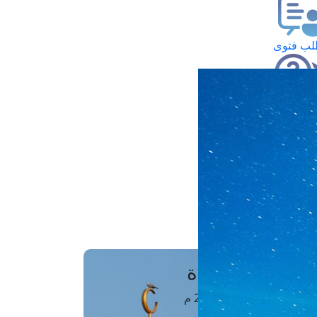
ب فتوى
تعلام عن فتوى
ز موعد
فتوى الهاتفية
َواقِيتُ الصَّـــلاة
اهرة · 08 أغسطس 2026 م