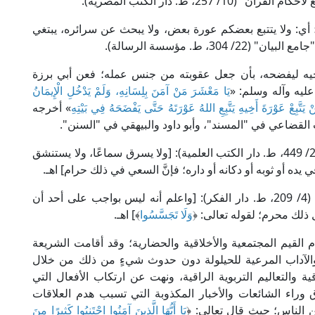
2، ط. دار الكتب المصرية).
[الحجرات: 12]؛ أي: ولا يتتبع بعضكم عورة بعض، ولا يبحث عن سرائره، يبتغي
، ط. مؤسسة الرسالة).
 أخيه ليفضحه، بأن جعل عقوبته من جنس عمله؛ فعن أبي برزة
ليه وآله وسلم: «
يَا مَعْشَرَ مَنْ آمَنَ بِلِسَانِهِ، وَلَمْ يَدْخُلِ الْإِيمَانُ
َنْ يَتَّبِعْ عَوْرَةَ أَخِيهِ يَتَّبِعِ اللهُ عَوْرَتَهُ حَتَّى يَفْضَحَهُ فِي بَيْتِهِ
» أخرجه
ب القضاعي في "المسند"، وأبو داود والبيهقي في "السنن".
قال الإمام التنوخي في "شرحه على متن الرسالة" (2/ 449، ط. دار الكتب العلمية): [ولا يسرق سماعًا، ولا يستنشق
يده أو ثوبه أو دكانه أو داره؛ فإنَّ السعي في ذلك حرام] اهـ.
وقال الشيخ البكري الدمياطي في "إعانة الطالبين" (4/ 209، ط. دار الفكر): [واعلم أنه ليس بواجب على أحد أن
 ذلك محرم؛ لقوله تعالى: ﴿
وَلَا تَجَسَّسُوا
﴾] اهـ.
م القيم المجتمعية والأخلاقية والحضارية؛ وقد أقامت الشريعة
ية والآداب المرعية للحيلولة دون حدوث شيءٍ من ذلك من خلال
 والتعاليم التربوية الراقية، ونهت عن ارتكاب الأفعال التي
اء الشائعات والأخبار المكذوبة التي تسبب هدم العلاقات
ين الناس؛ حيث قال تعالى: ﴿
يَا أَيُّهَا الَّذِينَ آمَنُوا اجْتَنِبُوا كَثِيرًا مِنَ