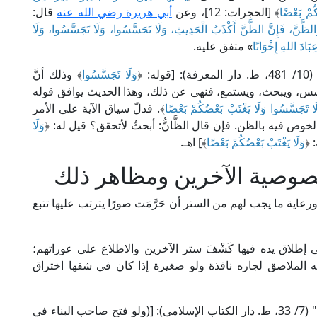
كُمْ بَعْضًا
﴾ [الحجرات: 12]، وعن
أبي هريرة رضي الله عنه
قال:
وَالظَّنَّ، فَإِنَّ الظَّنَّ أَكْذَبُ الْحَدِيثِ، وَلَا تَحَسَّسُوا، وَلَا تَجَسَّسُوا، وَلَا
بَادَ اللهِ إِخْوَانًا
» متفق عليه.
 ﴿
وَلَا تَجَسَّسُوا
﴾ وذلك أنَّ
سس، ويبحث، ويستمع، فنهى عن ذلك، وهذا الحديث يوافق قوله
لَا تَجَسَّسُوا وَلَا يَغْتَبْ بَعْضُكُمْ بَعْضًا
﴾. فدلّ سياق الآية على الأمر
ض فيه بالظن. فإن قال الظَّانُّ: أبحثُ لأتحقق؟ قيل له: ﴿
وَلَا
 ﴿
وَلَا يَغْتَبْ بَعْضُكُمْ بَعْضًا
﴾] اهـ.
وصية الآخرين ومظاهر ذلك
ية ما يجب لهم من الستر أن حَرَّمَت صورًا يترتب عليها تتبع
ى إطلاق يده فيها كَشْفَ ستر الآخرين والاطلاع على عوراتهم؛
الملاصق لجاره نافذة ولو صغيرة إذا كان في شقها اختراق
وفي ذلك يقول العلامة ابن عابدين في "منحة الخالق" (7/ 33، ط. دار الكتاب الإسلامي): [(ولو فتح صاحب البناء في