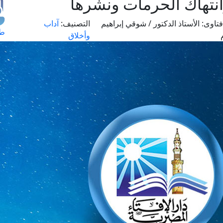
وانتهاك الحرمات ونشرها
تاوى:
الأستاذ الدكتور / شوقي إبراهيم
التصنيف:
آداب
طل
وأخلاق
اس
حج
ال
م
الق