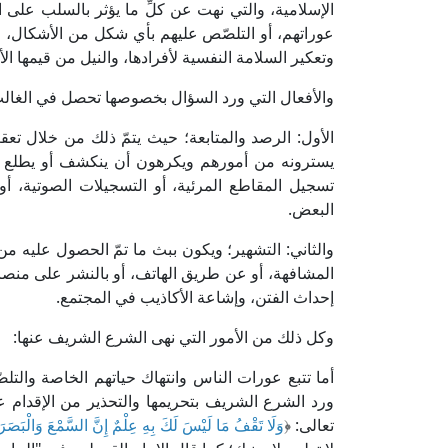
الإسلامية، والتي نهت عن كلِّ ما يؤثر بالسلب على
عوراتهم، أو التلصّص عليهم بأي شكل من الأشكال، 
وتعكير السلامة النفسية لأفرادها، والنيل من قيمها الأخ
والأفعال التي ورد السؤال بخصوصها تحصل في الغال
الأول: الرصد والمتابعة؛ حيث يتمّ ذلك من خلال تعق
يسترونه من أمورهم ويكرهون أن ينكشف أو يطلع علي
تسجيل المقاطع المرئية، أو التسجيلات الصوتية، أو 
البعض.
والثاني: التشهير؛ ويكون ببث ما تمّ الحصول عليه م
المشافهة، أو عن طريق الهاتف، أو بالنشر على منصات
إحداث الفتن، وإشاعة الأكاذيب في المجتمع.
وكل ذلك من الأمور التي نهى الشرع الشريف عنها:
أما تتبع عورات الناس وانتهاك حياتهم الخاصة والتل
ورد الشرع الشريف بتحريمها والتحذير من الإقدام عل
تعالى: ﴿
وَلَا تَقْفُ مَا لَيْسَ لَكَ بِهِ عِلْمٌ إِنَّ السَّمْعَ وَالْبَصَرَ 