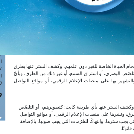
ا
 :42
ا
 :18
ا
 : 1
ا
7
ا
حام الحياة الخاصة للغير دون علمهم، وكشف الستر عنها بطرق
: 43
تلصّص البصري، أو استراق السمع، أو غير ذلك من الطرق، وبأيِّ
ا
لتشهير بها على منصات الإعلام الرقمي، أو مواقع التواصل
 :8
، وكشف الستر عنها بأي طريقة كانت: كتصويرهم، أو التلصّص
رق، ونشرها على منصات الإعلام الرقمي، أو مواقع التواصل
 التي يجب سترها، وانتهاكًا للحُرُمات التي يجب صونها، بالإضافة
انونًا.