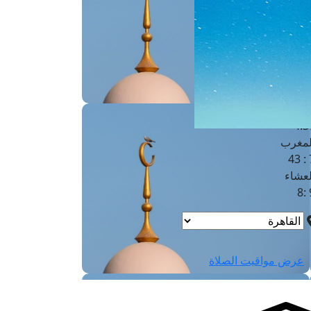
لفجر
4
لشروق
6
لظهر
1
لعصر
4:3
لمغرب
7 
لعشاء
9
عرض مواقيت الصلاة