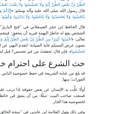
الظَّنِّ إِنَّ بَعْضَ الظَّنِّ إِثْمٌ وَلَا تَجَسَّسُوا وَلَا يَغْتَبْ بَعْضُ
قال رسول الله صلى الله عليه وآله وسلم: «
إِيَّاكُمْ 
تَنَافَسُوا، وَلَا تَحَاسَدُوا، وَلَا تَبَاغَضُوا، وَلَا تَدَابَرُوا، وَكُونُوا عِ
قال الحافظ ابن حجر العسقلاني في "فتح الباري" (10/ 481، ط. دار المعرفة): [قوله:
الشخص يقع له خاطرُ التهمة فيريد أن يتحقق؛ فيتج
تعالى: ﴿
اجْتَنِبُوا كَثِيرًا مِنَ الظَّنِّ إِنَّ بَعْضَ الظَّنِّ إِثْمٌ وَ
بصون عرض المسلم غاية الصيانة؛ لتقدم النهي عن الخو
تَجَسَّسُوا
﴾. فإن قال: تحققتُ من غير تجسس؟ قيل له:
حث الشرع على احترام خص
قد بلغ من عناية الشريعة في حفظ خصوصية الناس ورعا
العورات؛ منها:
أولًا: غلَّت يد الإنسان عن بعض حقوقه إذا ترتب عل
فمنعت صاحب البيت -مثلًا- من أن يشق في حائطه 
لخصوصية هذا الجار.