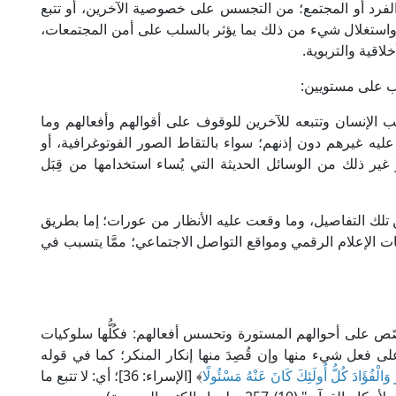
 الفرد أو المجتمع؛ من التجسس على خصوصية الآخرين، أو تتبع
واستغلال شيء من ذلك بما يؤثر بالسلب على أمن المجتمعات،
لاقية والتربوية.
ب على مستويين:
ب الإنسان وتتبعه للآخرين للوقوف على أقوالهم وأفعالهم وما
ه غيرهم دون إذنهم؛ سواء بالتقاط الصور الفوتوغرافية، أو
غير ذلك من الوسائل الحديثة التي يُساء استخدامها من قِبَل
ن تلك التفاصيل، وما وقعت عليه الأنظار من عورات؛ إما بطريق
 الإعلام الرقمي ومواقع التواصل الاجتماعي؛ ممَّا يتسبب في
صّص على أحوالهم المستورة وتحسس أفعالهم: فكُلُّها سلوكيات
ى فعل شيء منها وإن قُصِدَ منها إنكار المنكر؛ كما في قوله
وَالْفُؤَادَ كُلُّ أُولَئِكَ كَانَ عَنْهُ مَسْئُولًا
﴾ [الإسراء: 36]؛ أي: لا تتبع ما