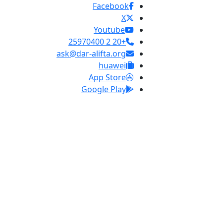
Facebook
X
Youtube
+20 2 25970400
ask@dar-alifta.org
huawei
App Store
Google Play