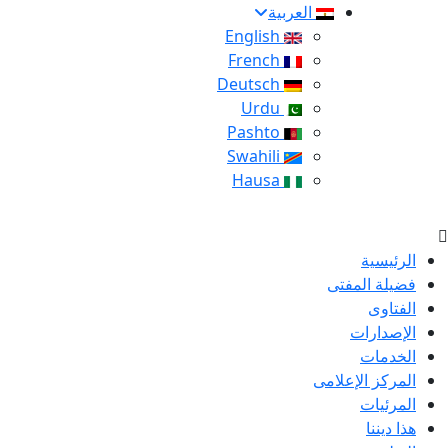
العربية
English
French
Deutsch
Urdu
Pashto
Swahili
Hausa
الرئيسية
فضيلة المفتى
الفتاوى
الإصدارات
الخدمات
المركز الإعلامى
المرئيات
هذا ديننا