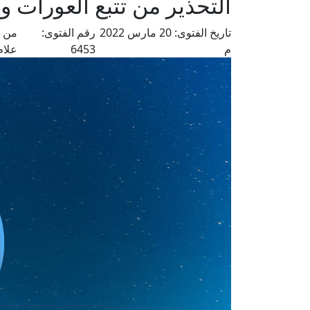
التحذير من تتبع العورات 
تاريخ الفتوى:
20 مارس 2022
رقم الفتوى:
من ف
م
6453
علام