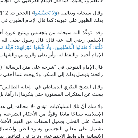
لا تعلم ولا يعنيك؛ كما قال الإمام القرطبي في "الجامع لأحكام القرآن" (10/ 57
وقال سبحانه وتعالى: ﴿
وَلَا تَجَسَّسُوا
﴾ 
بذلك الظهور على عيوبه؛ كما قال الإمام الطبري في "جامع البيان" (22/ 304
وقد تَوَعَّدَ الله سبحانه من يتجسس ويتتبع عورة
الأسلمي رضي الله عنه قال: قال رسول صلى الله ع
قَلْبَهُ؛ لَا تَغْتَابُوا الْمُسْلِمِينَ، وَلَا تَتَّبِعُوا عَوْرَاتِهِمْ؛ فَإِنَّهُ م
الإمام أحمد -واللفظ له- وأبو يعلى والروياني والشها
رائحة؛ يتوصل بذلك إلى المنكر، ولا يبحث عما أخفى في 
يبحث عن المنكرات المستورة حتى ينكرها إذا رآها، بل
ولا شك أنَّ تلك السلوكيات: تؤدي -لا محالة- إلى هد
الإسلامية سياجًا مانعًا وقويًّا من الأحكام الشرع
الحثّ على التحلي بجميل الصفات من القيم الأخلاقية
تشتمل على معاني التجسس وسوء الظن والانسياق ور
الإنسانية والروابط الاجتماعية، وتزيد في التباغض ب