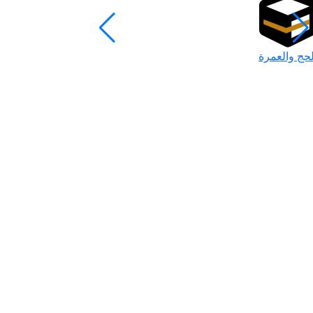
لحج والعمرة
رمضان