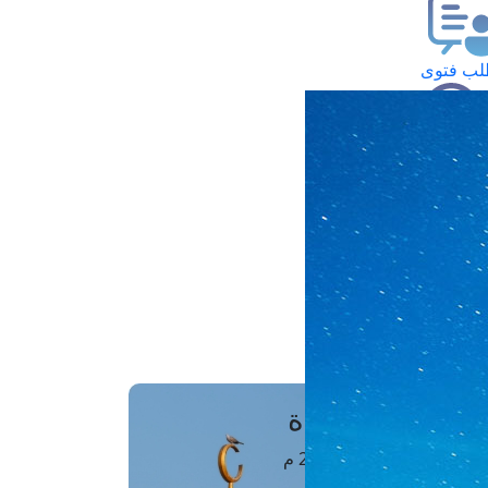
ب فتوى
تعلام عن فتوى
ز موعد
فتوى الهاتفية
َواقِيتُ الصَّـــلاة
اهرة · 08 أغسطس 2026 م