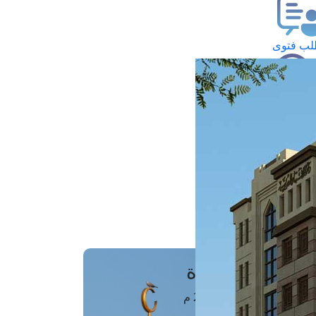
ب فتوى
تعلام عن فتوى
ز موعد
فتوى الهاتفية
َواقِيتُ الصَّـــلاة
اهرة · 07 أغسطس 2026 م