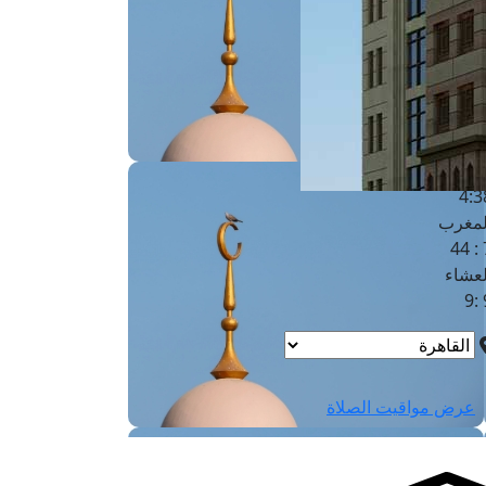
لفجر
4
لشروق
6
لظهر
1
لعصر
4:3
لمغرب
7 
لعشاء
9
عرض مواقيت الصلاة