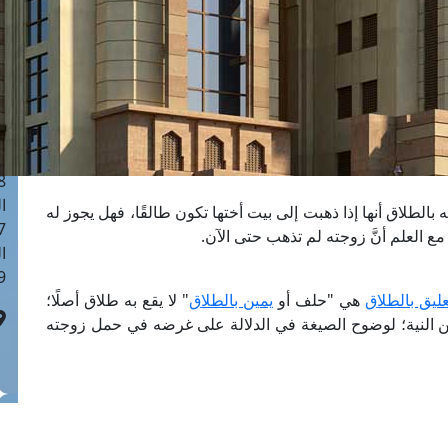
ا
 :41
ا
 :17
ا
 : 1
ا
8
ا
لطلاق أنها إذا ذهبت إلى بيت أختها تكون طالقًا، فهل يجوز له
: 44
، مع العلم أنَّ زوجته لم تذهب حتى الآن.
ا
 :9
عليق بالطلاق
هي "حلف أو
يمين بالطلاق
" لا يقع به طلاق أصلًا؛
ن النية؛ لوضوح الصيغة في الدلالة على غرضه في حمل زوجته