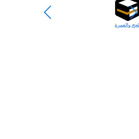
لحج والعمرة
رمضان