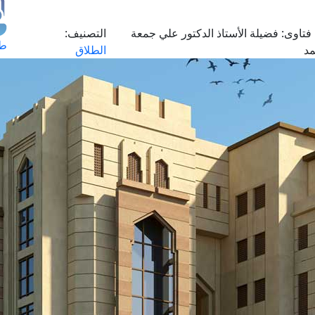
فتاوى:
فضيلة الأستاذ الدكتور علي جمعة
التصنيف:
طل
د
الطلاق
اس
حج
ال
م
الق