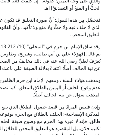
والذي على وجه اليمين؛ كقوله: "إن كلمتِ فلانًا فأنت 
الحَثُّ أو المنعُ أو التصديقُ] اهـ.
فتَحَصَّل مِن هذه النقول: أنَّ صورة التعليق قد تكو
الذي لا حلف فيه ولا حثَّ ولا منع ولا تأكيد، وأنَّ القان
التعليق المحض.
ثم قال: [فهؤلاء علي بن أبي طالب، وشريح، وطاوس 
يُعرَفُ لعليٍّ رضي الله عنه في ذلك مخالفٌ من الصح
عن نية الحالف أصلًا اكتفاءً بدلالة الصيغة على باعث
ومذهب هؤلاء السلف ومعهم الإمام ابن حزم الظاهري 
عدم وقوع الحلف أو اليمين بالطلاق المعلق، كما نص
المذهب سؤال عن نية الحالف أصلًا.
وإذن فليس المرادُ مِن قصد حصول الطلاق الذي يقع 
المذكرة الإيضاحية-: الحلف بالطلاق مع الجزم بوقوعه
طالق، فإنه لا عبرة بهذا الجزم مع وضوح صيغة الحل
تكليم فلان. بل المقصود هو التعليق المحض للطلاق الذ