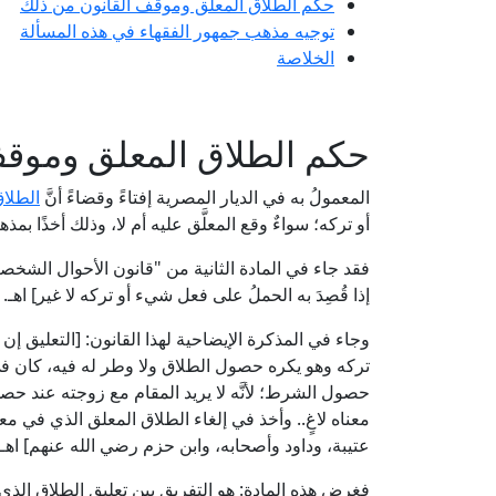
حكم الطلاق المعلق وموقف القانون من ذلك
توجيه مذهب جمهور الفقهاء في هذه المسألة
الخلاصة
حكم الطلاق المعلق وموقف
المعمولُ به في الديار المصرية إفتاءً وقضاءً أنَّ
الطلاق
أو تركه؛ سواءٌ وقع المعلَّق عليه أم لا، وذلك أخذًا
إذا قُصِدَ به الحملُ على فعل شيء أو تركه لا غير] اهـ.
وجاء في المذكرة الإيضاحية لهذا القانون: [التعليق 
تركه وهو يكره حصول الطلاق ولا وطر له فيه، كان ف
حصول الشرط؛ لأنَّه لا يريد المقام مع زوجته عند حص
معناه لاغٍ.. وأخذ في إلغاء الطلاق المعلق الذي في م
عتيبة، وداود وأصحابه، وابن حزم رضي الله عنهم] اهـ.
فغرض هذه المادة: هو التفريق بين تعليق الطلاق الذي 