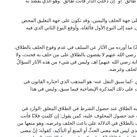
طالق" أو "إن دخلتِ الدار فأنت طالق" وهو الذي يُقصَدُ به
ن على جهة الحلف واليمين، وقد تكون على جهة التعليق المحض
ون عمد إلى النوع الأول فألغاه، وأوقع النوع الثاني الذي فيه
وقد ساق الإمام ابن حزم في "المحلى" (10/ 212-213) ما أورده من الآثار عن السلف في عدم وقوع الحلف بالطلاق،
رضي الله عنهم لا يقضون بالطلاق على من حلف به فحنث، ولا
ابة رضي الله عنهم] اهـ، وليس في شيء من هذه الآثار السؤالُ
 الحلف وغرضه.
-كما سبق النقل عنه- هو المذهب الذي اختاره القانون في
ت على ذلك المذكرة الإيضاحية فيما سبق، وليس في هذا
به الطلاق عند حصول الشرط في الطلاق المعلق -الوارد في
 عند حصول المحلوف عليه، كمن يقول: إن كلمتِ فلانًا فأنت
ف بالطلاق في الدلالة على باعث الحلف وغرضه، وهو منعها من
ي ليس فيه معنى الحثِّ أو المنع أو التأكيد، كقوله: إنْ مضى