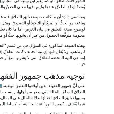
يُقصَدُ إيقاع الطلاق عندها وليس فيها معنى الحضِّ 
ومقتضى ذلك: أن ما كانت صيغة تعليق الطلاق فيه على
وباعثه هو الحثُّ أو المنعُ أو التأكيدُ أو التصديقُ، ومثل 
لوضوح صيغة التعليق في بيان الغرض. أما ما كان تعلي
معلومة متوقَّعة الحصول من غير أن يشوبها حثٌّ أو منعٌ
وهذه الصيغة المذكورة في السؤال هي من قسم "الحلف 
لم تذهب، ولا يُقال فيها إن نية الحالف كانت الطلاق إذا
إنما هي النية المحضة للطلاق التي لا يشوبها منعٌ أو ح
فيه.
توجيه مذهب جمهور الفقها
على أنَّ جمهور الفقهاء الذين أوقعوا التعليق بنوعيه:
ال
الطلاق المعلق بالحالة التي صدر من أجلها، والسبب ال
بسببها تعليق الطلاق اعتبارًا بدلالة الحال على المقال
فيما يُعْرَف بـ"يمين الفور" عند الحنفية، أو "بساط اليم