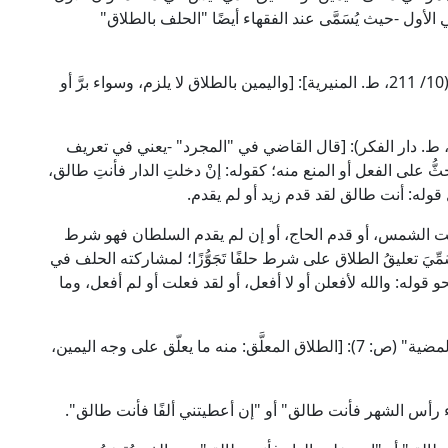
الأول -حيث يُسَمَّى عند الفقهاء أيضًا "الحلف بالطلاق"
قال الإمام أبو محمد بن حزم الظاهري في "المحلى" (10/ 211، ط. المنيرية]: [واليمين بالطلاق لا يلزم، وسواء برَّ أو
قال الإمام ابن قدامة الحنبلي في "المغني" (37/ 33، ط. دار الفكر): [قال القاضي في "المجرد" -يعني في تعريف
ُّ على الفعل أو المنع منه؛ كقوله: إنْ دخلتِ الدار فأنتِ طالق،
وله: أنت طالق لقد قدم زيد أو لم يقدم.
عت الشمس، أو قدم الحاج، أو إن لم يقدم السلطان فهو شرط
ِّيَ تعليقُ الطلاق على شرط حلفًا تَجَوُّزًا؛ لمشاركته الحلف في
و قوله: والله لأفعلن أو لا أفعل، أو لقد فعلت أو لم أفعل، وما
وقال الإمام تقي الدين السبكي الشافعي في "الدرة المضية" (ص: 7): [الطلاق المعلَّق: منه ما يعلّق على وجه اليمين،
اء رأس الشهر فأنت طالق" أو "إن أعطيتني ألفًا فأنت طالق".