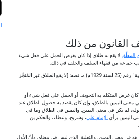
ا
 القانون من ذلك
 المعلَّق
لا يقع به طلاق إذا كان بغرض الحمل على فعل شيء
 بمذهب جماعة من فقهاء السلف والخلف في ذلك.
فقد جاء في المادة الثانية من "قانون الأحوال الشخصية" رقم (25 لسنة 1929م) ما نصه: [لا يقع الطلاق غير المُنَجَّز
إن كان غرض المتكلم به التخويف أو الحمل على فعل شيء أو
ي معنى اليمين بالطلاق، وإن كان يقصد به حصول الطلاق عند
وله، لم يكن في معنى اليمين. واليمين في الطلاق وما في
عنى اليمين برأي
الإمام علي
، وشريح، وعطاء، والحكم بن
هو في معنى اليمين، والتعليق الذي ليس في معناه، وأنَّ الأول