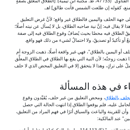
الشهر فأنت طالق، أو كما يعبر ابن تيمية في "مجموع الفتاوى" (33/ 47، ط. مكتبة ابن تيمية): [الطلاق المعلق بصفةٍ
والمنع، كقوله إن طلعت الشمس فأنت طالق] اهـ.
 جهة الحلف واليمين فالطلاق غير واقع؛ لأنَّ غرض التعليق
هذا لا يقال فيه: إنَّ نية صاحبه الطلاق، بل لا يُسأل عن نيته أصلًا؛
قُ الطلاق فيه محضًا بحيث يُضافُ وقوع الطلاق فيه إلى صفة
 أو تأكيدٌ أو تصديقٌ، ولا احتمالٌ لشيء من ذلك فهو واقع.
أو اليمين بالطلاق"، فهي غير واقعة أصلًا، ذهبت الزوجة أم
 ذهبت زوجتُه؛ لأن النية التي يقع بها الطلاق في الطلاق المعلَّق
ملٌ على تركٍ، وهذا لا يتحقق إلا في التعليق المحض الذي لا حلف
ء في هذه المسألة
حلف بالطلاق
، ومحض التعليق من غير حلف، يُقَيِّدون وقوع
حامل عليه، فلم يوقعوا الطلاق إذا انتهت الحالة التي حصل
، وأن للقرينة والباعث والسياق أثرًا في فهم المراد من التعليق،
ين" عند المالكية: