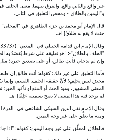
غير واقع والثاني واقع. والفرق بينهما: معنى الحلف في 
و"اليمين بالطلاق"- ومحض التعليق في الثاني.
حنث لا يقع به طلاقٌ] اهـ.
و
"الحلف بالطلاق"-: "هو تعليقه على شرط يُقصَدُ به الحث
وإن لم تدخلي فأنتِ طالق، أو على تصديق خبره؛ مثل ق
فأما التعليق على غير ذلك؛ كقوله: أنت طالق إن طل
محض ليس بِحَلِفٍ؛ لأنَّ حقيقة الحلف: القسم، وإنما سُم
المعنى المشهور، وهو: الحث أو المنع أو تأكيد الخبر؛ نح
لم يوجد فيه هذا المعنى لا يصح تسميته حَلِفًا] اهـ.
ومنه ما يعلَّق على غير وجه اليمين.
فالطلاق المعلَّق على غير وجه اليمين؛ كقوله: "إذا ج