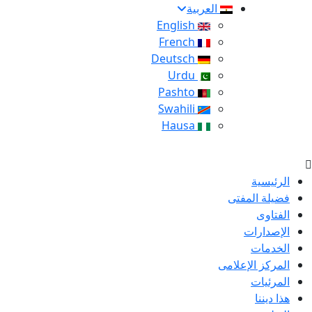
العربية
English
French
Deutsch
Urdu
Pashto
Swahili
Hausa
الرئيسية
فضيلة المفتى
الفتاوى
الإصدارات
الخدمات
المركز الإعلامى
المرئيات
هذا ديننا