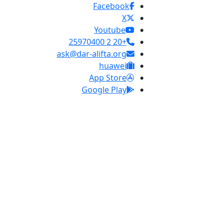
Facebook
X
Youtube
+20 2 25970400
ask@dar-alifta.org
huawei
App Store
Google Play