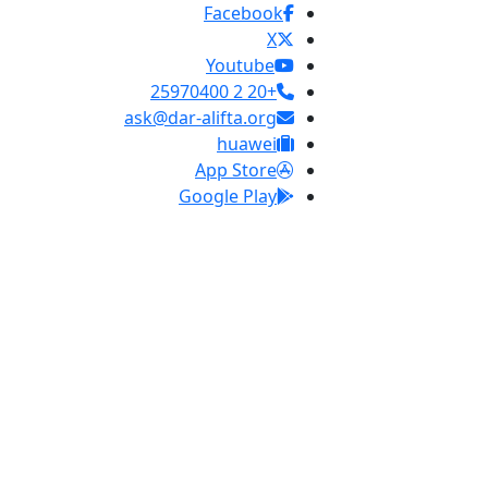
Facebook
X
Youtube
+20 2 25970400
ask@dar-alifta.org
huawei
App Store
Google Play