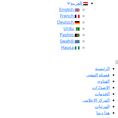
العربية
English
French
Deutsch
Urdu
Pashto
Swahili
Hausa
الرئيسية
فضيلة المفتى
الفتاوى
الإصدارات
الخدمات
المركز الإعلامى
المرئيات
هذا ديننا