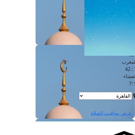
لفجر
4
لشروق
6
لظهر
1
لعصر
4:3
لمغرب
7 
لعشاء
9
عرض مواقيت الصلاة