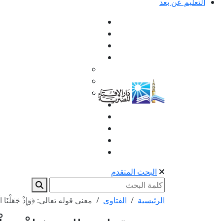
التعليم عن بعد
البحث المتقدم
الرئيسية
الفتاوى
معنى قوله تعالى: ﴿وَإِذْ جَعَلْنَا الْبَ