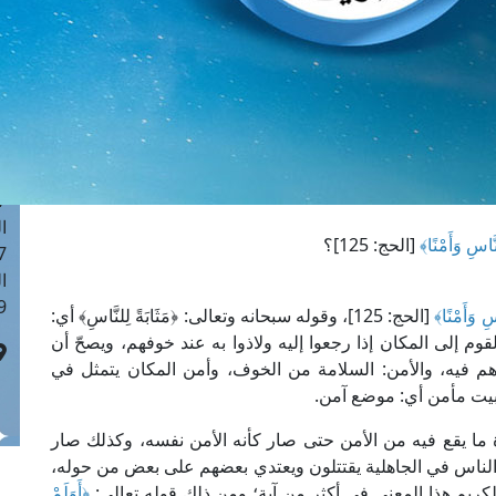
ا
 :43
ا
 :18
ا
 : 0
ا
7
ا
نَّاسِ وَأَمْنًا﴾
[الحج: 125]؟
: 42
ا
 :7
اسِ وَأَمْنًا﴾
[الحج: 125]، وقوله سبحانه وتعالى: ﴿مَثَابَةً لِلنَّاسِ﴾ أي:
م إلى المكان إذا رجعوا إليه ولاذوا به عند خوفهم، ويصحّ أن
 فيه، والأمن: السلامة من الخوف، وأمن المكان يتمثل في
بيت مأمن أي: موضع آمن.
رة ما يقع فيه من الأمن حتى صار كأنه الأمن نفسه، وكذلك صار
 الناس في الجاهلية يقتتلون ويعتدي بعضهم على بعض من حوله،
 الكريم هذا المعنى في أكثر من آية؛ ومن ذلك قوله تعالى:
﴿أَوَلَمْ