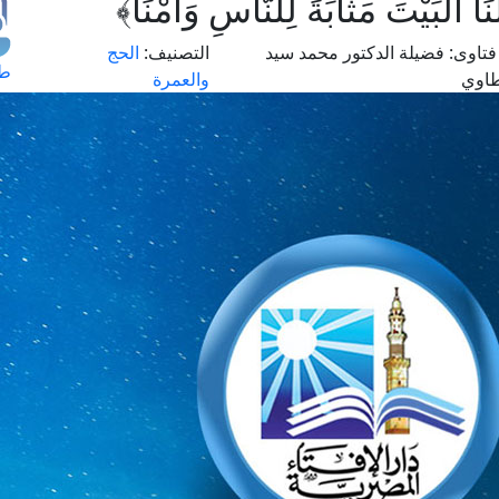
ْبَيْتَ مَثَابَةً لِلنَّاسِ وَأَمْنًا﴾
تاوى:
فضيلة الدكتور محمد سيد
التصنيف:
الحج
طل
اوي
والعمرة
اس
حج
ال
م
الق