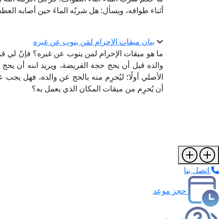
أثناء طوافه، ويسأل: هل شربُه الماءَ حين أصابه العط
بيان ميقات الإحرام لمَن ينوب عن غيره
ما هو ميقات الإحرام لمن ينوب عن غيره؟ فإنّ لي قريبً
والده قبل أن يحج حجة الفريضة، ويريد ابنه أن يحج 
الأصلي أولًا؛ ليُحرِم منه بالحج عن والده، فهل يجب علي
أن يُحرِم من ميقات المكان الذي يعمل به؟
اتصل بنا
حجز موعد