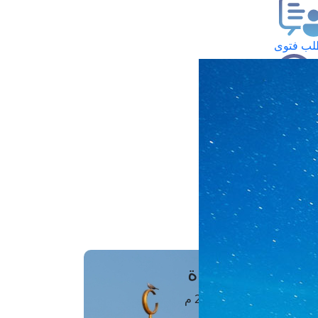
ب فتوى
تعلام عن فتوى
ز موعد
فتوى الهاتفية
َواقِيتُ الصَّـــلاة
اهرة · 09 أغسطس 2026 م