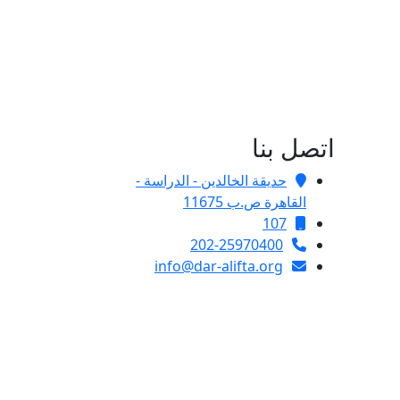
اتصل بنا
حديقة الخالدين - الدراسة -
القاهرة ص.ب 11675
107
202-25970400
info@dar-alifta.org