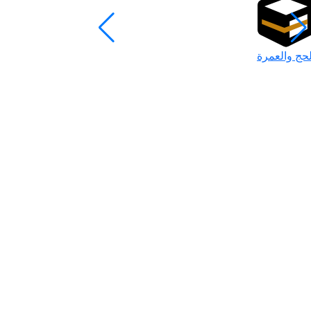
لحج والعمرة
رمضان