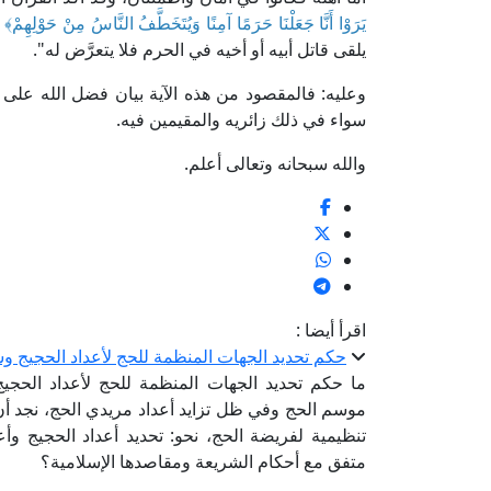
يَرَوْا أَنَّا جَعَلْنَا حَرَمًا آمِنًا وَيُتَخَطَّفُ النَّاسُ مِنْ حَوْلِهِمْ﴾
يلقى قاتل أبيه أو أخيه في الحرم فلا يتعرَّض له".
وعليه: فالمقصود من هذه الآية بيان فضل الله على ع
سواء في ذلك زائريه والمقيمين فيه.
والله سبحانه وتعالى أعلم.
اقرأ أيضا :
حكم تحديد الجهات المنظمة للحج لأعداد الحجيج و
ما حكم تحديد الجهات المنظمة للحج لأعداد الحجي
موسم الحج وفي ظل تزايد أعداد مريدي الحج، نجد أن 
تنظيمية لفريضة الحج، نحو: تحديد أعداد الحجيج 
متفق مع أحكام الشريعة ومقاصدها الإسلامية؟