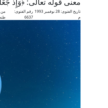
معنى قوله تعالى: ﴿وَإِذْ جَعَلْنَا ال
تاريخ الفتوى:
28 نوفمبر 1993
رقم الفتوى:
من ف
م
6637
طنط