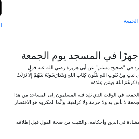
الجمعة
ا
جهرًا في المسجد يوم الجمعة
 ورد في "صحيح مسلم" عن أبي هريرة رضي الله عنه قول
بُيُوتِ اللهِ يَتْلُونَ كِتَابَ اللهِ وَيَتَدَارَسُونَهُ بَيْنَهُمْ إِلَّا نَزَلَتْ
 وَذَكَرَهُمُ اللهُ فِيمَنْ عِنْدَهُ».
جمعة في الوقت الذي يَفِد فيه المسلمون إلى المساجد من هذا
عة لا بأس به ولا حرمة ولا كراهية، وإنَّما المكروه هو الاقتصار
مشادة في الدين وأحكامه، والتثبت من صحة القول قبل إطلاقه