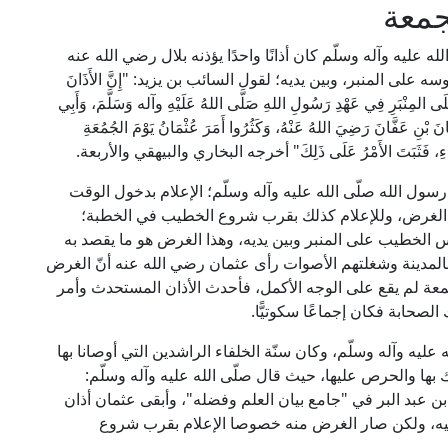
جمعة
لله عليه وآله وسلّم كان أذانًا واحدًا يؤذنه بلال رضي الله عنه
ى المنبر، وبين يديه؛ لقول السائب بن يزيد: "إِنَّ الأَذَانَ
 عَلَى المِنْبَرِ فِي عَهْدِ رَسُولِ اللهِ صَلَّى اللهُ عَلَيْهِ وآله وَسَلَّمَ، وَأَبِي
نَ بْنِ عَفَّانَ رَضِيَ اللهُ عَنْهُ، وَكَثُرُوا أَمَرَ عُثْمَانُ يَوْمَ الجُمُعَةِ
َوْرَاءِ، فَثَبَتَ الأَمْرُ عَلَى ذَلِكَ" أخرجه البخاري والبيهقي والأربعة.
رسول الله صلّى الله عليه وآله وسلّم؛ الإعلام بدخول الوقت
ا الغرض، وللإعلام كذلك بقرب شروع الخطيب في الخطبة؛
س الخطيب على المنبر وبين يديه، وهذا الغرض هو ما يقصد به
ّاس بالمدينة وشغلتهم الأصوات رأى عثمان رضي الله عنه أنّ الغرض
جمعة لم يقع على الوجه الأكمل، فأحدث الأذان المستحدث وأمر
لصحابة فكان إجماعًا سكوتيًّا.
ليه وآله وسلّم، وكان سنّة الخلفاء الراشدين التي أوصانا بها
 بها والحرص عليها، حيث قال صلّى الله عليه وآله وسلّم:
ْ» رواه الإمام ابن عبد البر في "جامع بيان العلم وفضله"، وأبقى عثمان أذان
ليه، ولكن صار الغرض منه خصوصا الإعلام بقرب شروع