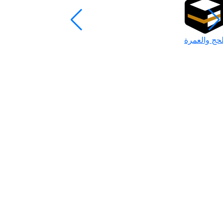
لحج والعمرة
رمضان