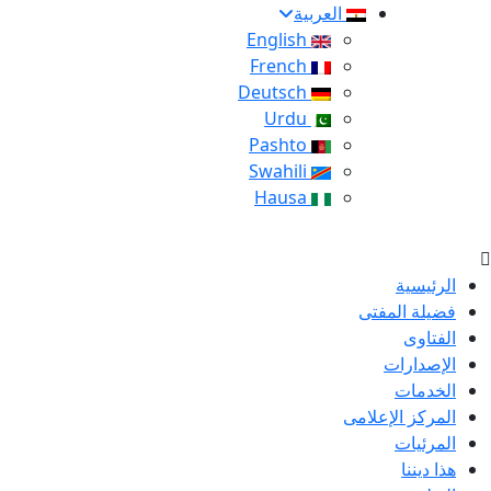
العربية
English
French
Deutsch
Urdu
Pashto
Swahili
Hausa
الرئيسية
فضيلة المفتى
الفتاوى
الإصدارات
الخدمات
المركز الإعلامى
المرئيات
هذا ديننا