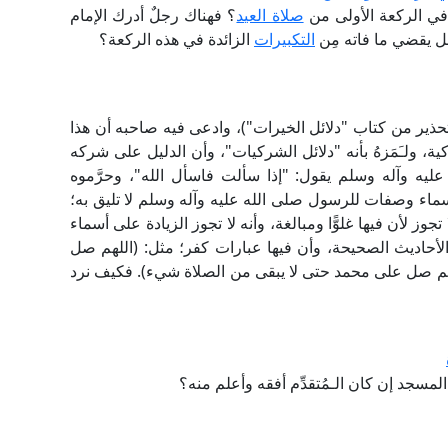
في الركعة الأولى من
صلاة العيد
؟ فهناك رجلٌ أدرك الإمام
هل يقضي ما فاته مِن
التكبيرات
الزائدة في هذه الركعة؟
تحذير من كتاب "دلائل الخيرات")، وادعى فيه صاحبه أن هذا
ة، ولـَمَزهُ بأنه "دلائل الشركيات"، وأن الدليل على شركه
عليه وآله وسلم يقول: "إذا سألت فاسأل الله"، وحرَّموه
سماء وصفات للرسول صلى الله عليه وآله وسلم لا تليق به؛
 لأن فيها غلوًّا ومبالغة، وأنه لا تجوز الزيادة على أسماء
أحاديث الصحيحة، وأن فيها عبارات كفر؛ مثل: (اللهم صل
للهم صل على محمد حتى لا يبقى من الصلاة شيء). فكيف نرد
المسجد إن كان الـمُتقدِّم أفقه وأعلم منه؟