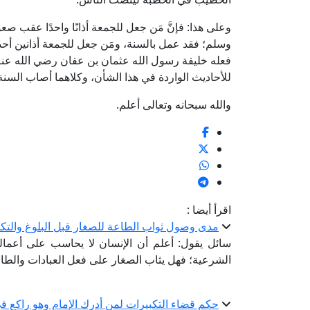
وعلى هذا: فإنَّ مَن جعل للجمعة أذانًا واحدًا عقب ص
وسلم؛ فقد عمل بالسنة، ومَن جعل للجمعة أذانين أحد
فعله خليفة رسول الله عثمان بن عفان رضي الله عنه 
للأحاديث الواردة في هذا الشأن، وكلاهما أصاب السنة، ومم
والله سبحانه وتعالى أعلم.
اقرأ أيضا :
مدى وصول ثواب الطاعة للصغار قبل البلوغ والتك
سائل يقول: أعلم أن الإنسان لا يحاسب على أعماله ق
الشرعية؛ فهل يثاب الصغار على فعل العبادات والط
حكم قضاء التكبيرات لمن أدرك الإمام وهو راكع في