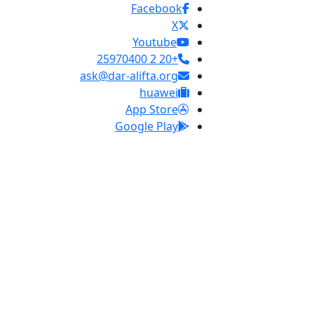
Facebook
X
Youtube
+20 2 25970400
ask@dar-alifta.org
huawei
App Store
Google Play