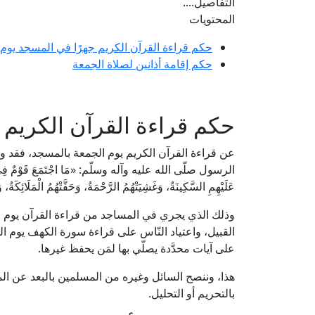
التفاصيل....
المحتويات
حكم قراءة القرآن الكريم جهرًا في المسجد يوم 
حكم إقامة أذانين لصلاة الجمعة
حكم قراءة القرآن الكريم 
عن قراءة القرآن الكريم يوم الجمعة بالمسجد، فقد
الرسول صلّى الله عليه وآله وسلّم: «مَا اجْتَمَعَ قَوْمٌ فِي بَيْتٍ مِنْ 
عَلَيْهِمِ السَّكِينَةُ، وَغَشِيَتْهُمُ الرَّحْمَةُ، وَحَفَّتْهُمُ الْمَلَائِكَةُ،
وذلك الذي يجري في المساجد من قراءة القرآن يوم ال
القبيل، واعتياد النّاس على قراءة سورة الكهف يوم الجم
على آيات محدَّدة يصلّي بها لمَن يحفظ غيرها.
هذا، وننصح السائل وغيره من المسلمين بالبعد عن ال
بالتحريم أو التحليل.