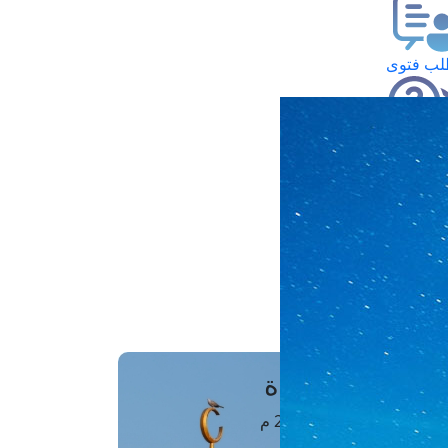
ب فتوى
تعلام عن فتوى
ز موعد
فتوى الهاتفية
َواقِيتُ الصَّـــلاة
اهرة · 08 أغسطس 2026 م