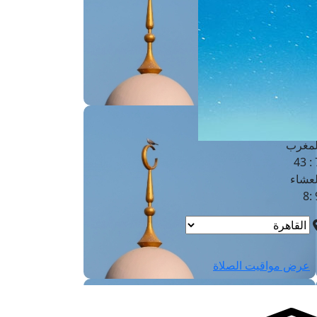
لفجر
4
لشروق
6
لظهر
1
لعصر
4:3
لمغرب
7 
لعشاء
9
عرض مواقيت الصلاة