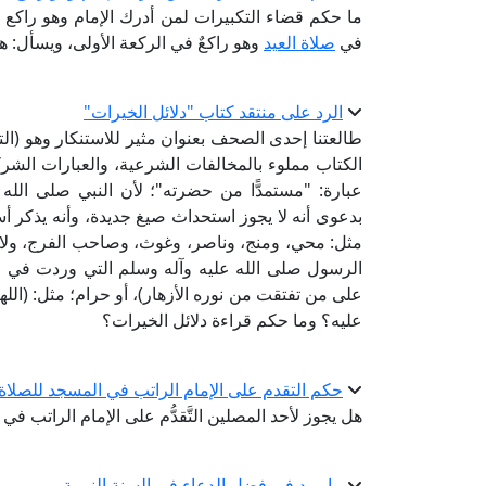
ما حكم قضاء التكبيرات لمن أدرك الإمام وهو راكع 
في
صلاة العيد
وهو راكعٌ في الركعة الأولى، ويسأل: 
الرد على منتقد كتاب "دلائل الخيرات"
طالعتنا إحدى الصحف بعنوان مثير للاستنكار وهو (ال
الكتاب مملوء بالمخالفات الشرعية، والعبارات الشركي
عبارة: "مستمدًّا من حضرته"؛ لأن النبي صلى الله 
بدعوى أنه لا يجوز استحداث صيغ جديدة، وأنه يذكر أ
مثل: محي، ومنج، وناصر، وغوث، وصاحب الفرج، ولا تجوز
الرسول صلى الله عليه وآله وسلم التي وردت في ال
على من تفتقت من نوره الأزهار)، أو حرام؛ مثل: (ا
عليه؟ وما حكم قراءة دلائل الخيرات؟
حكم التقدم على الإمام الراتب في المسجد للصلاة
هل يجوز لأحد المصلين التَّقدُّم على الإمام الراتب في 
ما ورد في فضل الدعاء في السنة النبوية