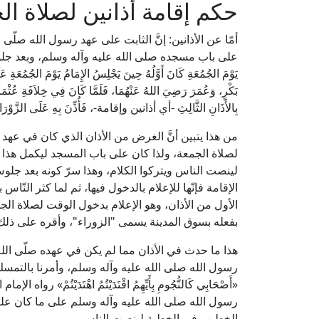
حكم إقامة أذانين لصلاة ال
أمّا عن الأذانين: إنَّ الثابت على عهد رسول الله صلّى ا
على باب مسجده صلى الله عليه وآله وسلم، وبعد جلوسه عل
يَوْمَ الجُمُعَةِ كَانَ أَوَّلُهُ حِينَ يَجْلِسُ الإِمَامُ يَوْمَ الجُمُعَةِ
بَكْرٍ، وَعُمَرَ رَضِيَ اللهُ عَنْهُمَا، فَلَمَّا كَانَ فِي خِلاَفَةِ عُثْمَا
بِالأَذَانِ الثَّالِثِ -أي أذانين وإقامة-، فَأُذِّنَ بِهِ عَلَى الزّ
من هذا يتبين أنَّ الغرض من الأذان الذي كان في عهد 
لصلاة الجمعة، ولذا كان على باب المسجد ليكمل هذ
لينصت الناس ويتركوا الكلام، وهذا سرّ كونه بعد جلو
الإقامة فإنّها للإعلام بالدخول فيها، ثم لما كثر الن
الأول من الأذان، وهو الإعلام بدخول الوقت لصلاة ال
بفعله بسوق المدينة يسمى "الزوراء"، وأقره على ذلك ا
هذا ما حدث في الأذان مما لم يكن في عهده صلّى الله ع
رسول الله صلى الله عليه وآله وسلم، وأمرنا بالتمسك
«أَصْحَابِي كَالنُّجُومِ بِأَيِّهِمُ اقْتَدَيْتُمُ اهْتَدَيْتُم
رسول الله صلى الله عليه وآله وسلم على ما كان ع
الخطيب في الخطبة لينصت الناس.