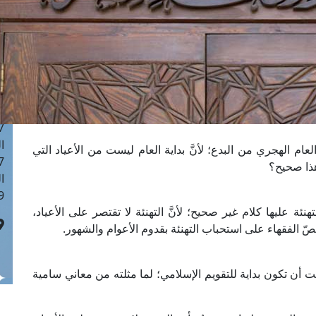
ا
 :43
ا
 :18
ا
 : 0
ا
7
ا
العام الهجري من البدع؛ لأنَّ بداية العام ليست من الأعياد التي
: 42
هذا صحيح؟
ا
 :7
هنئة عليها كلام غير صحيح؛ لأنَّ التهنئة لا تقتصر على الأعياد،
 الفقهاء على استحباب التهنئة بقدوم الأعوام والشهور.
 أن تكون بداية للتقويم الإسلامي؛ لما مثلته من معاني سامية