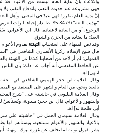
والادِّعاء بأنَّ بداية العام ليست من الأعياد فلا ت
فهي مشروعة عند حدوث النعم، واندفاع النقم، ولا يخ
إنَّ بداية العام تتكرر؛ فهي عيدٌ في المعنى، وأهل اللغ
"تهذيب اللغة" (3/ 84-85، ط. دار إحياء
الرجوع، أو من العادة لاعتياده. قال ابن الأعرابي: سُمِّي ا
العيدُ: ما يعتاده من الحزن والشوق.
وقد نص الفقهاء على استحباب
التهنئة
بقدوم الأعوام 
القمولي: لم أر لأحد من أصحابنا كلامًا في التهنئة با
عن الحافظ المقدسي أنه أجاب عن ذلك: بأن الناس لم يز
انتهى] اهـ.
بالعيد ونحوه من العام والشهر على المعتمد مع المصاف
والشهور والأعوام، قال ابن حجر: مندوبة، ويُستأنَسُ
أبي طلحة له] اهـ.
بالأعياد والشهور والأعوام مستحبة، ويستأنس لها
بشر بقبول توبته لما تخلف عن غزوة تبوك، وتهنئة أبي 