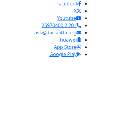
Facebook
X
Youtube
+20 2 25970400
ask@dar-alifta.org
huawei
App Store
Google Play