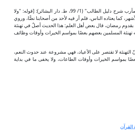
وجاء في حاشية العلامة اللبدي الحنبلي على "نيل المآرب شرح دليل الطالب" (1/ 99، ط. دار البشائر): [قوله: "ولا
لأشهر، كما يعتاده الناس، فلم أر فيه لأحد من أصحابنا نصًّا، وروي
ه بقدوم رمضان، قال بعض أهل العلم: هذا الحديث أصلٌ في تهنئة
تهنئة المسلمين بعضهم بعضًا بمواسم الخيرات وأوقات وظائف
نّ التهنئة لا تقتصر على الأعياد، فهي مشروعة عند حدوث النعم،
عضًا بمواسم الخيرات وأوقات الطاعات، ولا يخفى ما في بداية
القرآن