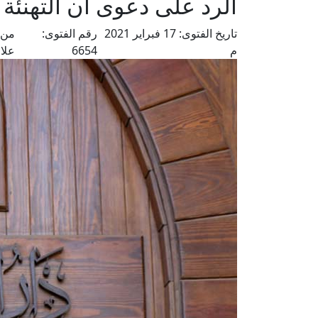
الرد على دعوى أن التهنئة 
تاريخ الفتوى:
17 فبراير 2021
رقم الفتوى:
من 
م
6654
علا