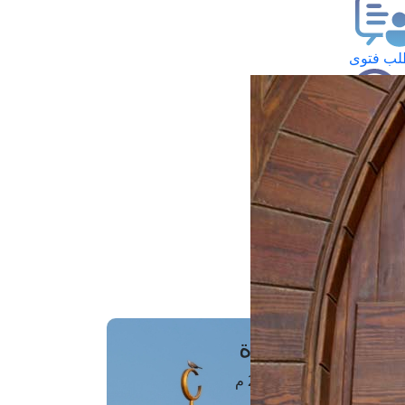
ب فتوى
تعلام عن فتوى
ز موعد
فتوى الهاتفية
َواقِيتُ الصَّـــلاة
اهرة · 09 أغسطس 2026 م