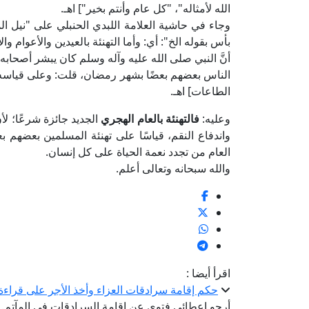
الله لأمثاله"، "كل عام وأنتم بخير"] اهـ.
بأس بقوله الخ": أي: وأما التهنئة بالعيدين والأعوام وا
أنَّ النبي صلى الله عليه وآله وسلم كان يبشر أصحاب
الناس بعضهم بعضًا بشهر رمضان، قلت: وعلى قياسه 
الطاعات] اهـ.
وعليه:
فالتهنئة بالعام الهجري
الجديد جائزة شرعًا؛ لأ
واندفاع النقم، قياسًا على تهنئة المسلمين بعضهم ب
العام من تجدد نعمة الحياة على كل إنسان.
والله سبحانه وتعالى أعلم.
اقرأ أيضا :
حكم إقامة سرادقات العزاء وأخذ الأجر على قراءة 
أرجو إعطائي فتوى عن إقامة السرادقات في المآتم.