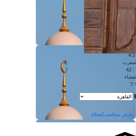
لفجر
4
لشروق
6
لظهر
1
لعصر
4:3
لمغرب
7 
لعشاء
9
عرض مواقيت الصلاة