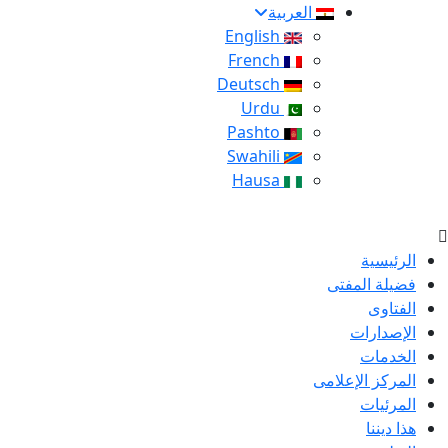
العربية
English
French
Deutsch
Urdu
Pashto
Swahili
Hausa
الرئيسية
فضيلة المفتى
الفتاوى
الإصدارات
الخدمات
المركز الإعلامى
المرئيات
هذا ديننا