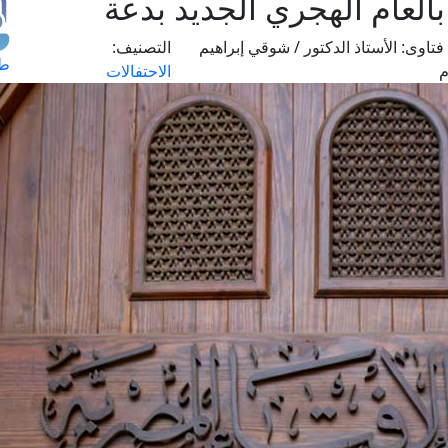
بالعام الهجري الجديد بدعة
فتاوى:
الأستاذ الدكتور / شوقي إبراهيم
التصنيف:
طل
م
الاحتفالات
اس
حج
ال
م
الق