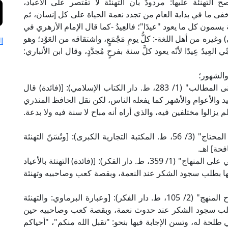
صح التهنئة عليها: مردودٌ بأن التهنئة لا تقتصر على الأعياد،
فى ما في بداية العام من تجدد نعمة الحياة على كل إنسان، ثم
ة يسمون كل ما يعود "عيدًا"؛ فالعِيدُ -كما قال الإمام الأزهري في
 التراث العربي) وغيره من أهل اللغة-: كلُّ يومِ مَجْمَعٍ، واشتقاقه من العَوْد؛ وهو
ا
لعِيدُ عِيدًا لأنّه يعود كلَّ سنة بفرحٍ مُجدَّدٍ، وقال ابن الأنباري:
والشهور؛
قال شيخ الإسلام زكريا الأنصاري الشافعي في "أسنى المطالب" (1/ 283، ط. دار الكتاب الإسلامي): [(فائدة) قال
لعيد والأعوام والأشهر كما يفعله الناس، لكن نقل الحافظ المنذري
الوا مختلفين فيه، والذي أراه أنه مباح لا سنة فيه ولا بدعة.
وقال العلامة ابن حجر الهيتمي الشافعي في "تحفة المحتاج" (3/ 56، ط. المكتبة التجارية الكبرى): [وتُسَنّ التهنئة
حة] اهـ.
وقال العلامة القليوبي في حاشيته على "شرح المحلي على المنهاج" (1/ 359، ط. دار الفكر): [(فائدة) التهنئة بالأعياد
 لها بطلب سجود الشكر عند النعمة، وبقصة كعب وصاحبيه وتهنئة
وقال العلامة سليمان الجمل في "حاشيته على شرح المنهج" (2/ 105، ط. دار الفكر): [وعبارة البرماوي: والتهنئة
 بطلب سجود الشكر عند حدوث نعمة، وبقصة كعب وصاحبيه حين
طلحة له، وتسن الإجابة فيها بنحو: "تقبل الله منكم"، "أحياكم