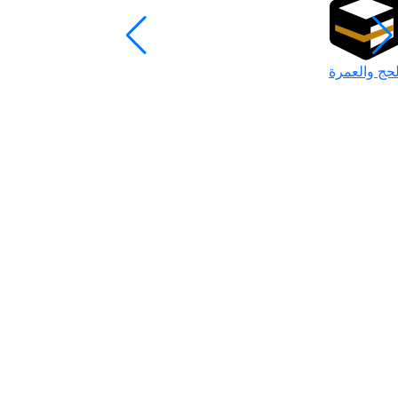
لحج والعمرة
رمضان