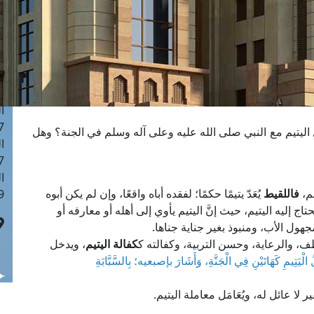
ا
 :42
ا
 :18
ا
 : 1
ا
7
ل اليتيم مع النبي صلى الله عليه وعلى آله وسلم في الجنة؟ وهل
ا
: 43
ا
م،
فاللقيط
يُعَدّ يتيمًا حكمًا؛ لفقده أباه واقعًا، وإن لم يكن أبوه
 :8
اج إليه اليتيم، حيث إنَّ اليتيم يأوي إلى أهله أو معارفه أو
جهول الأب، ومنبوذ بغير جناية جناها.
عطف، والرعاية، وحسن التربية، وكفالته ك
كفالة اليتيم
، ويدخل
لُ الْيَتِيمِ كَهَاتَيْنِ فِي الْجَنَّةِ، وَأَشَارَ بإصبعيه؛ بِالسَّبَّابَةِ
ير لا عائل له، ويُعَامَل معاملة اليتيم.