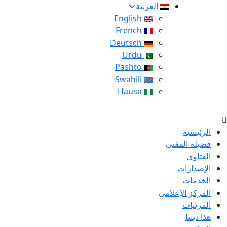
العربية
English
French
Deutsch
Urdu
Pashto
Swahili
Hausa
الرئيسية
فضيلة المفتى
الفتاوى
الإصدارات
الخدمات
المركز الإعلامى
المرئيات
هذا ديننا