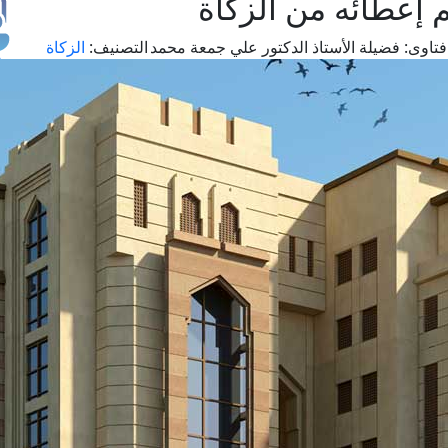
إعطائه من الزكاة
تاوى:
فضيلة الأستاذ الدكتور علي جمعة محمد
التصنيف:
الزكاة
طل
اس
حج
ال
م
الق