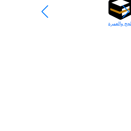
لحج والعمرة
رمضان