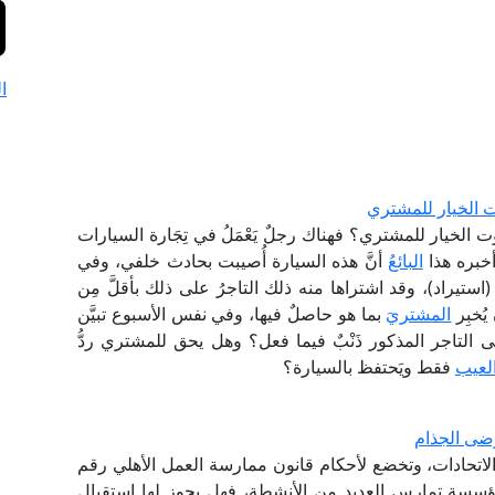
ا
ت الخيار للمشتري
 الخيار للمشتري؟ فهناك رجلٌ يَعْمَلُ في تِجَارة السيارات
أخبره هذا
البائعُ
أنَّ هذه السيارة أُصيبت بحادث خلفي، وفي
ستيراد)، وقد اشتراها منه ذلك التاجرُ على ذلك بأقلَّ مِن
ُخبِر
المشتري
َ بما هو حاصلٌ فيها، وفي نفس الأسبوع تبيَّن
على التاجر المذكور ذَنْبٌ فيما فعل؟ وهل يحق للمشتري ردُّ
لعيب
فقط ويَحتفظ بالسيارة؟
ضى الجذام
الاتحادات، وتخضع لأحكام قانون ممارسة العمل الأهلي رقم
وحيث إن المؤسسة تمارس العديد من الأنشطة، فهل يجوز لها استقبال