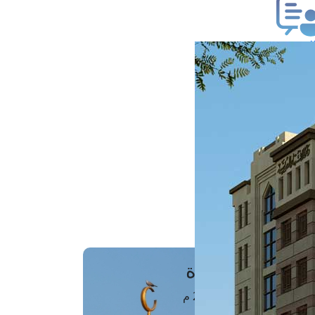
ب فتوى
تعلام عن فتوى
ز موعد
فتوى الهاتفية
َواقِيتُ الصَّـــلاة
اهرة · 08 أغسطس 2026 م