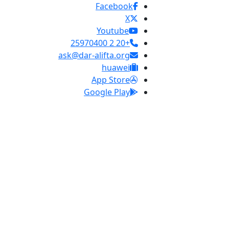
Facebook
X
Youtube
+20 2 25970400
ask@dar-alifta.org
huawei
App Store
Google Play