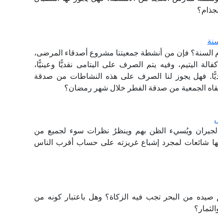
جذام؟
سنة
يام السنة؟ فإن من أنشطة جمعيتنا مشروع أصدقاء المرضى،
ة اليتيم، وفيه يتم الصرف على اليتامى نقديًّا وعينيًّا،
قديًّا. فهل يجوز لنا الصرف على هذه النشاطات من صدقة
تلقاه الجمعية من صدقة الفطر خلال شهر رمضان؟
س
جيران ويُسيء الظن بهم وينظرُ نظرات سوء لجميع من
عيًا أنها شائعات لمجرد إشباع غريزته على حساب أقرب الناس
 صيده من البحر تجب فيه الزكاة؟ وهل باعتبار كونه من
لثمار؟