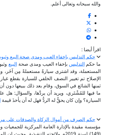
والله سبحانه وتعالى أعلم.
اقرأ أيضا :
حكم التدليس بإخفاء العيب ومدى صحة البيع وثبو
ما حكم
التدليس
بإخفاء العيب ومدى صحة
البيع
وثبوت
المستعملة، وقد اشترى سيارةً مستعملةً مِن آخَر، و
الإصلاح تم تغيير النصف الخلفي للسيارة بقطع غيار (ا
ثمنها الشائع في السوق، وقام بعد ذلك ببيعها دون أن ي
ما فيها للمُشْتَري، ويريد أن يردَّها، والسؤال: هل 
السيارة؟ وإن كان يحقُّ له الردُّ فهل له أن يأخذَ قيمة
ا
حكم الصرف من أموال الزكاة والصدقات على مر
مؤسسة مقيدة بالإدارة العامة المركزية للجمعيات و
(149) لسنة 2019م ولائحته التنفيذية. 