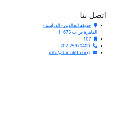
اتصل بنا
حديقة الخالدين - الدراسة -
القاهرة ص.ب 11675
107
202-25970400
info@dar-alifta.org