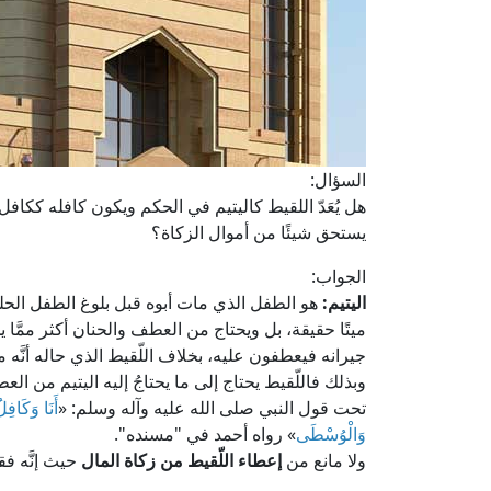
السؤال:
هل يُعَدّ اللقيط كاليتيم في الحكم ويكون كافله ككاف
يستحق شيئًا من أموال الزكاة؟
الجواب:
اليتيم:
هو الطفل الذي مات أبوه قبل بلوغ الطفل الحل
ميتًا حقيقة، بل ويحتاج من العطف والحنان أكثر ممَّا يحت
جيرانه فيعطفون عليه، بخلاف اللّقيط الذي حاله أنَّه م
وبذلك فاللّقيط يحتاج إلى ما يحتاجُ إليه اليتيم من ال
تحت قول النبي صلى الله عليه وآله وسلم: «
أَنَا وَكَافِ
وَالْوُسْطَى
» رواه أحمد في "مسنده".
ولا مانع من
إعطاء اللّقيط من زكاة المال
حيث إنَّه فق