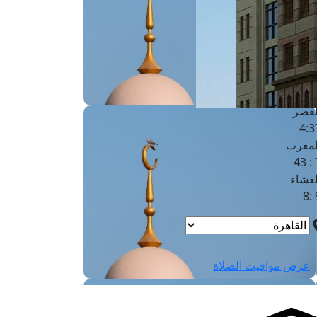
لفجر
4
لشروق
6
لظهر
1
لعصر
4:3
لمغرب
7 
لعشاء
9
عرض مواقيت الصلاة