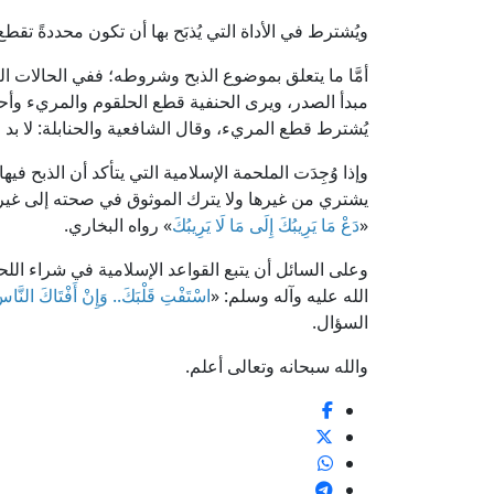
ويُشترط في الأداة التي يُذبَح بها أن تكون محددةً تقطع أو
أمَّا ما يتعلق بموضوع الذبح وشروطه؛ ففي الحالات التي 
مبدأ الصدر، ويرى الحنفية قطع الحلقوم والمريء وأح
يُشترط قطع المريء، وقال الشافعية والحنابلة: لا بد
وإذا وُجِدَت الملحمة الإسلامية التي يتأكد أن الذبح في
يشتري من غيرها ولا يترك الموثوق في صحته إلى غيره
«
دَعْ مَا يَرِيبُكَ إِلَى مَا لَا يَرِيبُكَ
» رواه البخاري.
وعلى السائل أن يتبع القواعد الإسلامية في شراء اللحوم
الله عليه وآله وسلم: «
اسْتَفْتِ قَلْبَكَ.. وَإِنْ أَفْتَاكَ النَّاسُ
السؤال.
والله سبحانه وتعالى أعلم.