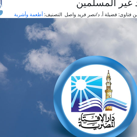
د غير المسلمين
ن فتاوى:
فضيلة أ. د/نصر فريد واصل
التصنيف:
أطعمة وأشربة
طل
اس
حج
ال
م
الق