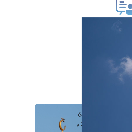
ب فتوى
تعلام عن فتوى
ز موعد
فتوى الهاتفية
َواقِيتُ الصَّـــلاة
اهرة · 09 أغسطس 2026 م