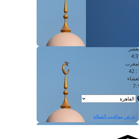
لفجر
4
لشروق
6
لظهر
1
لعصر
4:3
لمغرب
7 
لعشاء
9
عرض مواقيت الصلاة