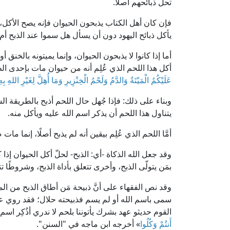
تحلّ ذبائحهم أصلًا.
فإن كان أهل الكتاب يذبحون الحيوان فإنه يصح الأكل،
يأكل ذبائح اليهود دون أن يسأل هل سموا عند الذبح أم 
أما إذا كانوا لا يذبحون الحيوان، وإنما يميتونه بالخن
أكل هذا اللحم الذي عُلِم أنه من حيوان مات بإحدى الط
عَلَيْكُمُ الْمَيْتَةُ وَالدَّمُ وَلَحْمُ الْخِنْزِيرِ وَمَا أُهِلَّ لِغَيْرِ اللهِ بِهِ
وبناء على ذلك: فإذا جُهل حال اللحم أذبح بالطريقة ا
يتناول هذا اللحم أن يذكر اسم الله عليه ويأكل منه.
أمَّا اللحم الذي عُلِم بيقين أنه لم يذبح أصلًا، إنما ما
وقد جعل الله الذكاة -أي: الذبح- لحلّ أكل الحيوان إذا
بمَن يتولّى الذبح، وأخرى تتعلق بأداة الذبح، وشروطًا 
وقد نص الفقهاء على أنَّ ذبيحة مَن أطاق الذبح من الم
سمى باسم الله أو لم يسم فذبيحته حلال؛ فقد روي عن 
القوم حديثو عهد بشرك يأتوننا بلحم لا ندري أذُكِر اسم
أَنتُمْ وَكُلُوا
» أخرجه ابن ماجه في "السنن".