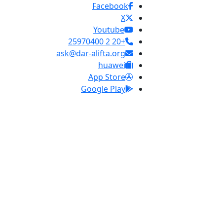
Facebook
X
Youtube
+20 2 25970400
ask@dar-alifta.org
huawei
App Store
Google Play