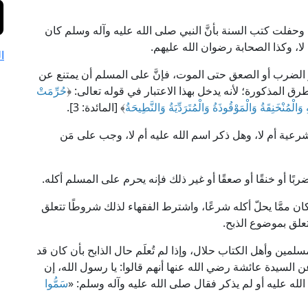
 وحفلت كتب السنة بأنَّ النبي صلى الله عليه وآله وسلم كان
لا، وكذا الصحابة رضوان الله عليهم.
ا
ق أو الضرب أو الصعق حتى الموت، فإنَّ على المسلم أن يمتنع عن
رق المذكورة؛ لأنه يدخل بهذا الاعتبار في قوله تعالى: ﴿
حُرِّمَتْ
 وَالْمُنْخَنِقَةُ وَالْمَوْقُوذَةُ وَالْمُتَرَدِّيَةُ وَالنَّطِيحَةُ
﴾ [المائدة: 3].
لشرعية أم لا، وهل ذكر اسم الله عليه أم لا، وجب على مَن
ت ضربًا أو خنقًا أو صعقًا أو غير ذلك فإنه يحرم على المسلم أكله.
 كان ممَّا يحلّ أكله شرعًا، واشترط الفقهاء لذلك شروطًا تتعلق
تتعلق بموضوع الذبح.
سلمين وأهل الكتاب حلال، وإذا لم تُعلَم حال الذابح بأن كان قد
السيدة عائشة رضي الله عنها أنهم قالوا: يا رسول الله، إن
 الله عليه أو لم يذكر فقال صلى الله عليه وآله وسلم: «
سَمُّوا