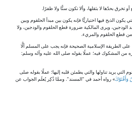
 تخرق بحدّها لا بثقلها، وألا تكون سنًّا ولا ظفرًا.
يكون الذبح فيها اختياريًّا فإنه يكون بين مبدأ الحلقوم وبين
د الودجين، ويرى المالكية ضرورة قطع الحلقوم والودجين، ولا
 من قطع الحلقوم والمريء.
ها على الطريقة الإسلامية الصحيحة فإنه يجب على المسلم ألَّا
 من المشكوك فيه؛ عملًا بقوله صلى الله عليه وآله وسلم:
 التي يريد تناولها والتي يطمئن قلبه إليها؛ عملًا بقوله صلى
 وَأَفْتَوْكَ
» رواه أحمد في "المسند". وممَّا ذُكِر يُعلَم الجواب عن