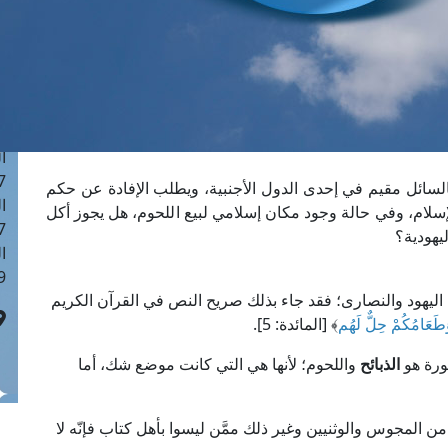
ا
 :43
ا
 :18
ا
 : 0
ا
7
السائل مقيم في إحدى الدول الأجنبية، ويطلب الإفادة عن حكم
ا
إسلام، وفي حالة وجود مكان إسلامي لبيع اللحوم، هل يجوز أكل
: 42
يهودية؟
ا
 :7
ليهود والنصارى؛ فقد جاء بذلك صريح النص في القرآن الكريم
وَطَعَامُكُمْ حِلٌّ لَهُم
﴾ [المائدة: 5].
كورة هو
الذبائح
واللحوم؛ لأنها هي التي كانت موضع شك، أما
من المجوس والوثنيين وغير ذلك ممَّن ليسوا بأهل كتاب فإنّه لا