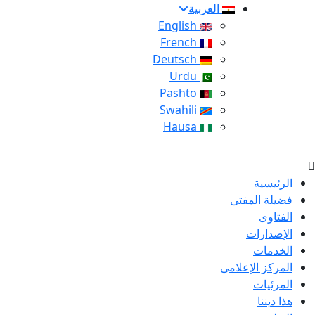
العربية
English
French
Deutsch
Urdu
Pashto
Swahili
Hausa
الرئيسية
فضيلة المفتى
الفتاوى
الإصدارات
الخدمات
المركز الإعلامى
المرئيات
هذا ديننا