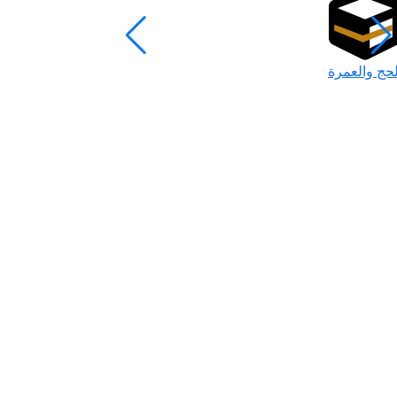
لحج والعمرة
رمضان