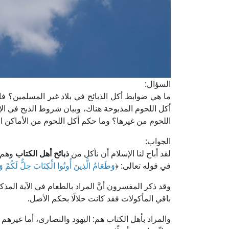
السؤال:
ما هي ضوابط أكل الذبائح في بلاد غير المسلمين؟ ف
أكل اللحوم المذبوحة هناك، وبيان شروط الذبح في ال
اللحوم من غيرها؟ وما حكم أكل اللحوم من الأماكن ال
الجواب:
لقد أباح لنا الإسلام أن نأكل من
ذبائح أهل الكتاب
وهم ا
في قوله تعالى: ﴿
وَطَعَامُ الَّذِينَ أُوتُوا الْكِتَابَ حِلٌّ لَكُمْ 
وقد ذكر المفسرون أنَّ المراد بالطعام في الآية المذ
باقي المأكولات فقد كانت حلالًا بحكم الأصل.
والمراد بأهل الكتاب هم: اليهود والنصارى، أما غيرهم 