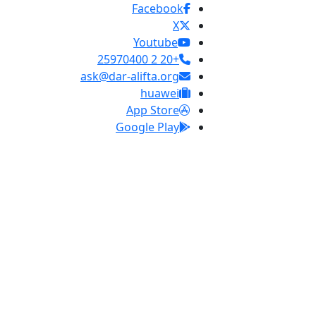
Facebook
X
Youtube
+20 2 25970400
ask@dar-alifta.org
huawei
App Store
Google Play