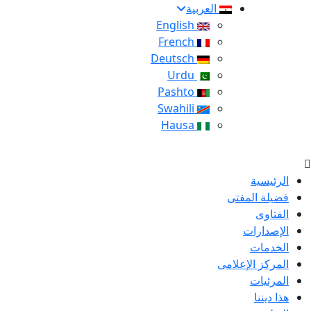
العربية
English
French
Deutsch
Urdu
Pashto
Swahili
Hausa
الرئيسية
فضيلة المفتى
الفتاوى
الإصدارات
الخدمات
المركز الإعلامى
المرئيات
هذا ديننا