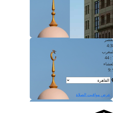
لفجر
4
لشروق
6
لظهر
1
لعصر
4:3
لمغرب
7 
لعشاء
9
عرض مواقيت الصلاة