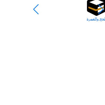
لحج والعمرة
رمضان