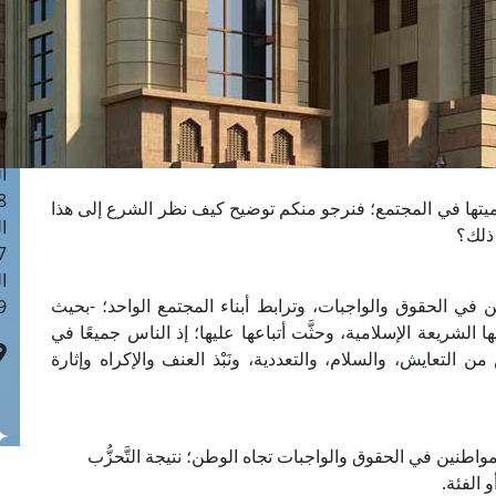
ا
 :41
ا
 :17
ا
 : 1
ا
8
ميتها في المجتمع؛ فنرجو منكم توضيح كيف نظر الشرع إلى هذا
ا
ذلك؟
: 44
ا
 في الحقوق والواجبات، وترابط أبناء المجتمع الواحد؛ -بحيث
 :9
ا الشريعة الإسلامية، وحثَّت أتباعها عليها؛ إذ الناس جميعًا في
التعايش، والسلام، والتعددية، ونَبْذ العنف والإكراه وإثارة
مواطنين في الحقوق والواجبات تجاه الوطن؛ نتيجة التَّحزُّب
و الفئة.