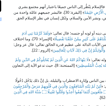
الإسلام يَنْظُر إلى الناس جميعًا باعتبار أنهم مجتمع بشري
ِي الْأَرْضِ خَلِيفَةً
﴾ [البقرة: 30]، فالبشر جميعهم عائلة واحدة من
أرض، ونشر الأمن والسلام، ولكل إنسان في نظر الإسلام الحق
ا
ى دينه أو لونه أو جنسه؛ قال تعالى: ﴿
وَلَقَدْ كَرَّمْنَا بَنِي آدَمَ
َلْنَاهُمْ عَلَى كَثِيرٍ مِمَّنْ خَلَقْنَا تَفْضِيلًا
﴾ [الإسراء: 70]، وما اختلاف
آية من الآيات الدالة على عظيم قدرة الخالق تعالى؛ قال عز وجل:
أَلْوَانِكُمْ إِنَّ فِي ذَلِكَ لَآيَاتٍ لِلْعَالِمِينَ
﴾ [الروم : 22].
ه تعالى: ﴿
لَا يَنْهَاكُمُ اللهُ عَنِ الَّذِينَ لَمْ يُقَاتِلُوكُمْ فِي الدِّينِ وَلَمْ
اللهَ يُحِبُّ الْمُقْسِطِينَ
﴾ [الممتحنة: 8]، حيث تدعو الآية إلى التعاون
الناس وإثارة الاضطراب والبلبلة، بل إنَّ ذلك يَدْخُل دُخُولًا
: ﴿
لَئِنْ لَمْ يَنْتَهِ الْمُنَافِقُونَ وَالَّذِينَ فِي قُلُوبِهِمْ مَرَضٌ وَالْمُرْجِفُونَ
فِي الْمَدِينَةِ لَنُغْرِيَنَّكَ بِهِمْ ثُمَّ لَا يُجَاوِرُونَكَ فِيهَا إِلَّا قَلِيلًا ۝ مَلْعُونِينَ أَيْنَمَا ثُقِفُوا أُخِذُوا وَقُتِّلُوا تَقْتِيلًا ۝ سُنَّةَ اللهِ فِي الَّذِينَ