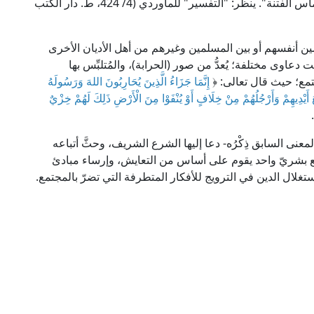
قال ابن عباس رضي الله تعالى عنهما: "الإرجاف: التماس الفتنة". ينظر: "التفسير" للماوردي (4/ 424، ط. دار الكتب
لمين أنفسهم أو بين المسلمين وغيرهم من أهل الأديان الأخرى
 دعاوى مختلفة؛ يُعدُّ من صور (الحرابة)، والمُتلبِّس بها
جتمع؛ حيث قال تعالى: ﴿
إِنَّمَا جَزَاءُ الَّذِينَ يُحَارِبُونَ اللهَ وَرَسُولَهُ
َ أَيْدِيهِمْ وَأَرْجُلُهُمْ مِنْ خِلَافٍ أَوْ يُنْفَوْا مِنَ الْأَرْضِ ذَلِكَ لَهُمْ خِزْيٌ
المعنى السابق ذِكْرُه- دعا إليها الشرع الشريف، وحثَّ أتباعه
مع بشريّ واحد يقوم على أساس من التعايش، وإرساء مبادئ
واستغلال الدين في الترويج للأفكار المتطرفة التي تضرّ بالمجتمع.