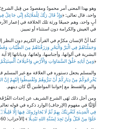
وهو بهذا المعنى أمر محمودٌ ومقصودٌ من قِبل الشرع؛ ف
واحد، قال تعالى: ﴿
وَإِذْ قَالَ رَبُّكَ لِلْمَلَائِكَةِ إِنِّي جَاعِلٌ ف
أبٍ واحد، وهم جميعًا ورثة تلك الخلافة في إعمار ال
في العيش والكرامة دون استثناء أو تمييز.
كما أنَّ الإنسان مكرَّم في القرآن الكريم دون النظر إل
وَحَمَلْنَاهُمْ فِي الْبَرِّ وَالْبَحْرِ وَرَزَقْنَاهُمْ مِنَ الطَّيِّبَاتِ وَفَضّ
البشرية في ألوانها، وأجناسها، ولغاتها، ودياناتها إلا 
﴿
وَمِنْ آيَاتِهِ خَلْقُ السَّمَاوَاتِ وَالْأَرْضِ وَاخْتِلَافُ أَلْسِنَتِكُمْ وَ
والمسلم يجعل دستوره في العلاقة مع غير المسلم قول
يُخْرِجُوكُمْ مِنْ دِيَارِكُمْ أَنْ تَبَرُّوهُمْ وَتُقْسِطُوا إِلَيْهِمْ إِنَّ 
والبر والقسط مع إخواننا المواطنين أيًّا كان دينهم.
ومن أجل ذلك نَهَى الشرع الشريف عن إحداث الفُرْقَة بين 
أَوَّليًّا في مفهوم (الإرجاف) الوارد ذكره في قوله تعالى
خَلَوْا مِنْ قَبْلُ وَلَنْ تَجِدَ لِسُنَّةِ اللهِ تَبْدِيلًا
﴾ [الأحزاب: 60-62].