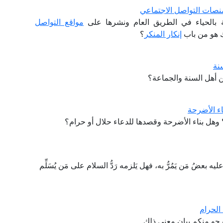
منصات التواصل الاجتماعي
ة بالحياء في الطريق العام ونشرها على
مواقع التواصل
ك هو من باب
إنكار المنكر
؟
نة
 من أهل السنة والجماعة؟
ء الأضرحة
 وهل بناء الأضرحة وقصدها للدعاء حلال أو حرام؟
عضُ مَن يَمُرُّ به، فهل يَلزمه رَدُّ السلام على مَن يُسَلِّم
الحرام
جو منكم بيان معنى ذلك.