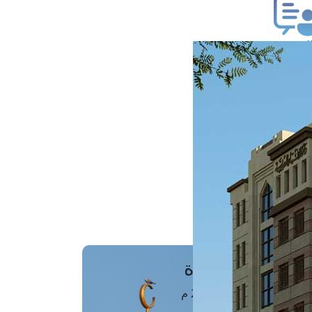
ب فتوى
تعلام عن فتوى
ز موعد
فتوى الهاتفية
َواقِيتُ الصَّـــلاة
اهرة · 07 أغسطس 2026 م