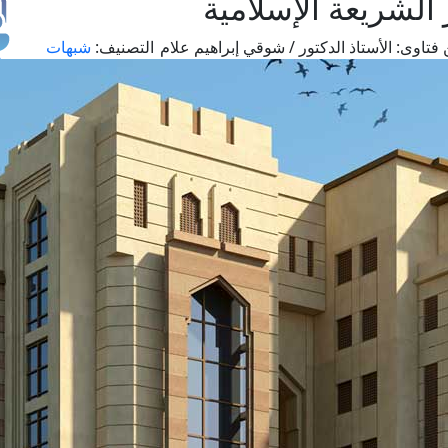
الشريعة الإسلامية
فتاوى:
الأستاذ الدكتور / شوقي إبراهيم علام
التصنيف:
شبهات
طل
اس
حج
ال
م
الق