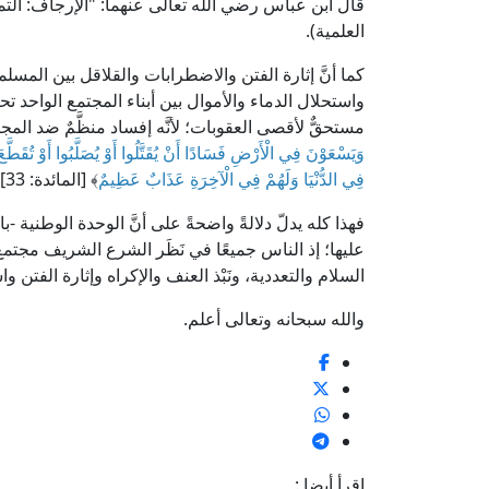
العلمية).
كما أنَّ إثارة الفتن والاضطرابات والقلاقل بين المس
واستحلال الدماء والأموال بين أبناء المجتمع الواحد تحت
مستحقٌّ لأقصى العقوبات؛ لأنَّه إفساد منظَّمٌ ضد الم
وَيَسْعَوْنَ فِي الْأَرْضِ فَسَادًا أَنْ يُقَتَّلُوا أَوْ يُصَلَّبُوا أَوْ تُقَطَّع
فِي الدُّنْيَا وَلَهُمْ فِي الْآخِرَةِ عَذَابٌ عَظِيمٌ
﴾ [المائدة: 33].
فهذا كله يدلّ دلالةً واضحةً على أنَّ الوحدة الوطنية -ب
عليها؛ إذ الناس جميعًا في نَظَر الشرع الشريف مجت
السلام والتعددية، ونَبْذ العنف والإكراه وإثارة الفتن 
والله سبحانه وتعالى أعلم.
اقرأ أيضا :