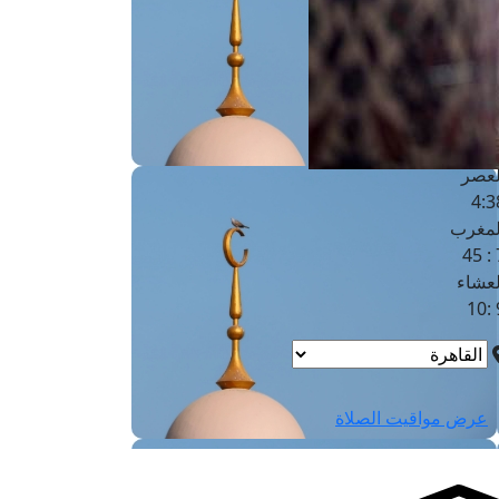
لفجر
4
لشروق
6
لظهر
1
لعصر
4:3
لمغرب
7 
لعشاء
9
عرض مواقيت الصلاة