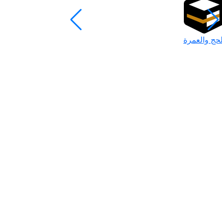
لحج والعمرة
رمضان