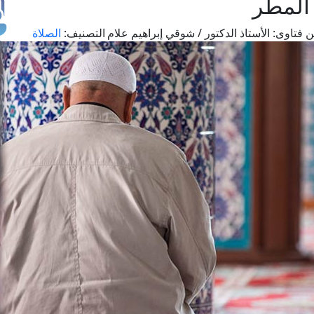
المطر
 فتاوى:
الأستاذ الدكتور / شوقي إبراهيم علام
التصنيف:
الصلاة
طل
اس
حج
ال
م
الق