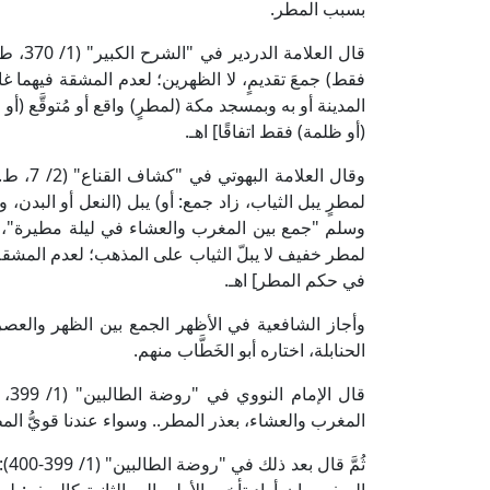
بسبب المطر.
قال ال
فقط) جمعَ تقديمٍ، لا الظهرين؛ لعدم المشقة فيهما غال
المدينة أو به وبمسجد مكة (لمطرٍ) واقع أو مُتوقَّع (أ
(أو ظلمة) فقط اتفاقًا] اهـ.
وقال ال
لمطرٍ يبل الثياب، زاد جمع: أو) يبل (النعل أو البدن، 
وسلم "جمع بين المغرب والعشاء في ليلة مطيرة"، وفع
لمطر خفيف لا يبلّ الثياب على المذهب؛ لعدم المشقة، 
في حكم المطر] اهـ.
وأجاز الشافعية في الأظهر الجمع بين الظهر والعصر
الحنابلة، اختاره أبو الخَطَّاب منهم.
قال
المغرب والعشاء، بعذر المطر.. وسواء عندنا قويُّ المطر 
ثُم