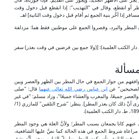
م يجز على الأظهر الجديد، ويجوز على القديم؛ فإذا جوزناه، قال
المطر أو انقطع، وقال في "التهذيب": إذا انقطع قبل دخول وقت
لمسافر إذا أخَّر بنية الجمع ثم أقام قبل دخول وقت الثانية] اهـ.
ًا في المطر والبرد، وقصروا الجمع على موطنين فقط هما: مزدلفة
مام الحصكفي في "الدر المختار" (ص: 55، ط. دار الكتب العلمية): [(ولا جمع بين فرضين في وقت بعذر) سفر
مسألة
ْ وافقهم من جواز الجمع في حال المطر بين الظهر والعصر وبين
"الصحيحين" عن
ابن عباس رضي الله تعالى عنهما
قال: "صلى
والعصر جميعًا، والمغرب والعشاء جميعًا"، وزاد مسلم: "في غير
خوفٍ ولا سفر"، قال مالك والشافعي رحمهما الله: [أرى أنَّ ذلك كان بعذر المطر]. ينظر: "شرح التلقين" للمازري (1/
 عنهم كانا يجمعان بسبب المطر؛ ولأنَّ العلة هي وجود المطر
 مراعاة شروط الجمع في هذه الحالة كما نصَّ عليها الشافعية،
ت الثانية، وأن يكون المطر بما يبلّ الثياب، بمعنى أنَّه يشق