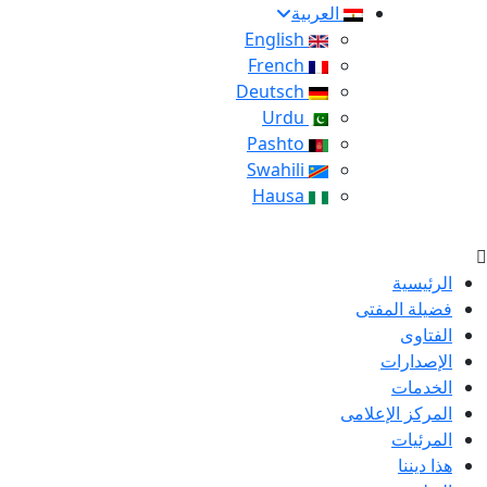
العربية
English
French
Deutsch
Urdu
Pashto
Swahili
Hausa
الرئيسية
فضيلة المفتى
الفتاوى
الإصدارات
الخدمات
المركز الإعلامى
المرئيات
هذا ديننا