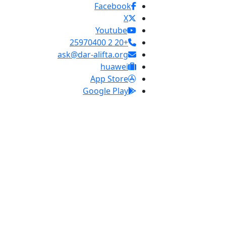
Facebook
X
Youtube
+20 2 25970400
ask@dar-alifta.org
huawei
App Store
Google Play