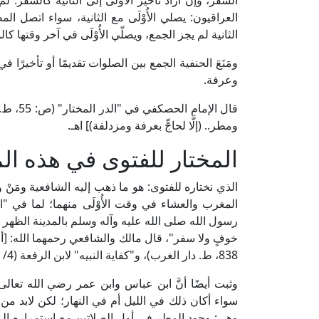
السفر، وإن أراد تأخير الأولى إلى الثانية كالسفر: ل
العراقيون: يصلي الأُوْلَى مع الثانية، سواء اتصل 
الثانية لم يجز الجمع، ويصلّي الأُوْلَى في آخر وقتها كا
ومَنَعَ الحنفية الجمع بين الصلوات تقديمًا أو تأخير
وعرفة.
قال الإ
ومطر.. (إلَّا لحاجٍّ بعرفة ومزدلفة)] اهـ.
المختار للفتوى في هذه ال
الذي نختاره للفتوى: هو ما ذهب إليه الشافعية ومَن
المغرب والعشاء في وقت الأُوْلَى منهما؛ لما في 
رسول الله صلى الله عليه وآله وسلم بالمدينة الظهر 
838، ط. دار الغرب)، و"كفاية النبيه" لابن الرفعة (4/ 189، ط. دار الكتب العلمية).
وثبت أيضًا أنَّ ابن عباس وابن عمر رضي الله تعالى
سواء أكان ذلك في الليل أم في النهار؛ لكن لابد من
وهي: وجود المطر في أول الصلاتين مع استمراره إلى وق