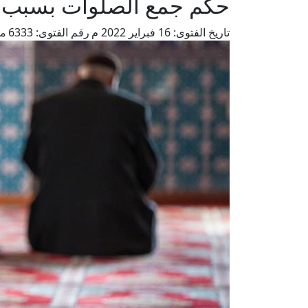
حكم جمع الصلوات بسبب 
تاريخ الفتوى:
16 فبراير 2022 م
رقم الفتوى:
6333
من