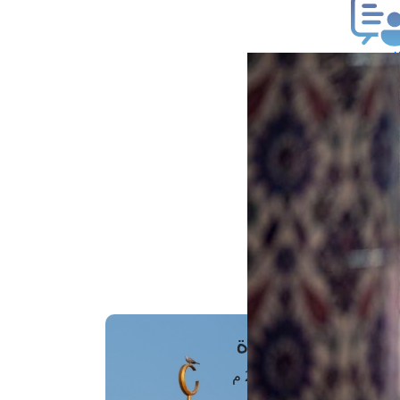
ب فتوى
تعلام عن فتوى
ز موعد
فتوى الهاتفية
َواقِيتُ الصَّـــلاة
اهرة · 06 أغسطس 2026 م