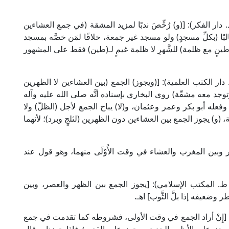
علامة الدردير في "الشرح الكبير" (1/ 370، ط. دار الفكر): [(و) رُخِّصَ ندبًا لمزيد المشقة (في جمع العشاءين
بًا (بكلِّ مسجدٍ) ولو مسجد غير جمعة، خلافًا لمَن خصَّه بمسجد
و طينٍ مع ظلمة) للشَّهرِ لا ظلمة غيمٍ لـ(طين) فقط على المشهور
علامة البهوتي في "كشاف القناع" (2/ 7، ط. دار الكتب العلمية): [(ويجوز) الجمع (بين العشاءين لا الظهرين
وتوجد معه مشقّة) روى البخاري بإسناده أنَّه صلى الله عليه وآله
له أبو بكر وعمر وعثمان، و(لا) يباح الجمع لأجل (الظلّ) ولا
(و) يجوز الجمع بين العشاءين دون الظهرين (لثلجٍ وبرد)؛ لأنهما
 وبين المغرب والعشاء في وقت الأُوْلَى منهما، وهو قول عند
 الإمام النووي في "روضة الطالبين" (1/ 399، ط. المكتب الإسلامي): [يجوز الجمع بين الظهر والعصر، وبين
وضعيفه إذا بلَّ الثَّوب] اهـ.
َّ قال بعد ذلك في "روضة الطالبين" (1/ 399-400): [إِنْ أراد الجمع في وقت الأولى، فشروطه كما تقدمت في جمع