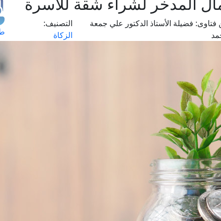
مال المدخر لشراء شقة للأسرة
فتاوى:
فضيلة الأستاذ الدكتور علي جمعة
التصنيف:
طل
مد
الزكاة
اس
حج
ال
م
الق