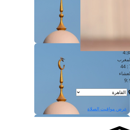
لفجر
4
لشروق
6
لظهر
1
لعصر
4:3
لمغرب
7 
لعشاء
9
عرض مواقيت الصلاة