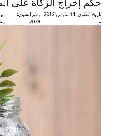
حكم إخراج الزكاة على ال
تاريخ الفتوى:
14 مارس 2012
رقم الفتوى:
من 
م
7039
مح