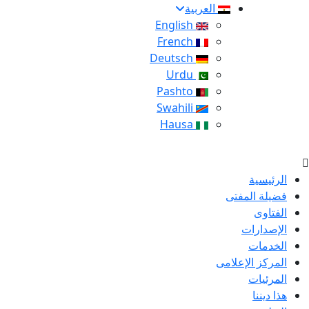
العربية
English
French
Deutsch
Urdu
Pashto
Swahili
Hausa
الرئيسية
فضيلة المفتى
الفتاوى
الإصدارات
الخدمات
المركز الإعلامى
المرئيات
هذا ديننا