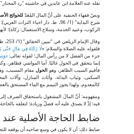
نقله عنه العلامة ابن عابدين في حاشيته "رد المحتار" (2/ 262، ط. دار الفكر)
ونصّ فقهاء الحنفية على أنَّ المال المُعَدّ
للحوائج الأصل
شرح البداية" (1/ 96، ط. دار احياء ا
الركوب، وعبيد الخدمة، وسلاح الاستعمال: زكاة)؛ لأنها
وقال ا
فلقوله عليه الصلاة والسلام: «
لَا زَكَاةَ فِي مَالٍ حَتَّى يَح
جزء من الفضل لا من رأس المال؛ لقوله تعالى:
﴿وَيَسْ
إنما يتحقق في الحول غالبًا. أما المواشي فظاهر، وكذ
فأقيم السبب الظاهر، وهو
الحول
مقام المسبب، وهو 
السكنى، وثياب البذلة، وأثاث المنازل، وآلات المح
كالمعدوم، ولهذا يجوز التيمم مع الماء المستحق بالع
ومفهومه: أنَّ المالَ المشغول باستحقاق الصرف إلى 
فيه؛ إذْ لا يصدق عليه أنه فضلٌ وزيادة؛ لتعلقه بالحاجة 
ضابط الحاجة الأصلية عند ا
ضابط ذلك: أن لا يكون في وسع صاحبه أن يوقفه للتجار