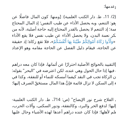
عدمها:
ن
هو: التنعم، وبه يحصل الأداء عن طيب النفس؛ إذ المال المحتاج
عمة؛ إذ التنعم لا يحصل بالقدر المحتاج إليه حاجة أصلية، لأنه من
 نعمة البدن، ولا يحصل الأداء عن طيب نفس فلا يقع الأداء
«
وَأَدُّوا زَكَاةَ أَمْوَالِكُمْ طَيِّبَةً بِهَا أَنْفُسُكُمْ
»، فلا تقع زكاة؛ إذ حقيقة
ن الحاجة، فيقام دليل الفضل عن الحاجة مقامه وهو الإعداد
 العلامة ابن عابدين في "رد المحتار" (2/ 262): [التقييد بالحوائج الأصلية احترازًا عن أثمانها، فإذا كان معه دراهم
 فيها إذا حال الحول وهي عنده، لكن اعترضه في "البحر" بقوله:
الزكاة تجب في النقد كيفما أمسكه للنماء أو للنفقة، وكذا في
إلى السكن لا تزال قائمة فإنَّ هذا المال مستحَقّ الصرف إليها؛
وقال العلامة الطحطاوي في "حاشيته على مراقي الفلاح شرح نور الإيضاح" (ص: 714، ط. دار الكتب العلمية-
إليها؛ لدفع الحر والبرد، وكالنفقة، ودور السكنى، وآلات الحرب،
لأهلها؛ فإذا كان عنده دراهم أعدها لهذه الأشياء وحال عليها