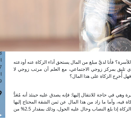
ا
 :41
ا
 :17
ا
 : 1
ا
8
ا
سرة؟ فأنا لديَّ مبلغ من المال يستحق أداء الزكاة عنه أودعته
: 44
دي تليق بمركز زوجي الاجتماعي، مع العلم أن مرتب زوجي لا
ا
فهل أُخرِج الزكاة على هذا المال؟
 :9
ة وهي في حاجة للانتقال إليها: فإنه يصدق عليه حينئذ أنه مُعَدٌّ
اة فيه، وأما ما زاد من هذا المال عن ثمن الشقة المحتاج إليها
حاجةً أصلية لا تكميلية، ولم يتم إنفاقه فإنه تجب فيه الزكاة إذا بلغ النصاب وحال عليه الحول، وذلك بمقدار 2.5% من