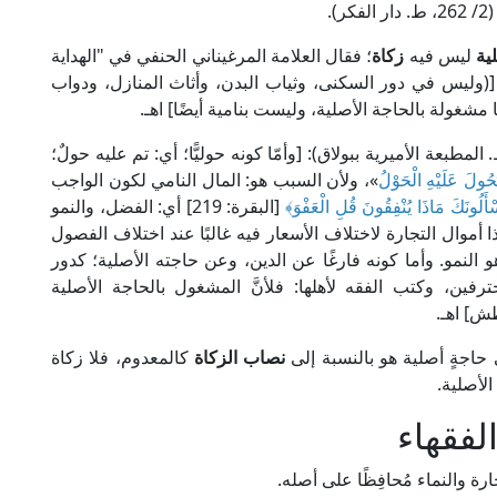
.
ية
ليس فيه
زكاة
؛ فقال العلامة المرغيناني الحنفي في "الهداية
لتراث العربي): [(وليس في دور السكنى، وثياب البدن، وأثاث المنازل، ودواب
 مشغولة بالحاجة الأصلية، وليست بنامية أيضًا] اهـ.
لإمام الزيلعي في "تبيين الحقائق" (1/ 253، ط. المطبعة الأميرية ببولاق): [وأمّا كونه حوليًّا؛ أي: تم عليه حولٌ؛
ُولَ عَلَيْهِ الْحَوْلُ
»، ولأن السبب هو: المال النامي لكون الواجب
أَلُونَكَ مَاذَا يُنْفِقُونَ قُلِ الْعَفْوَ﴾
[البقرة: 219] أي: الفضل، والنمو
ا أموال التجارة لاختلاف الأسعار فيه غالبًا عند اختلاف الفصول
النمو. وأما كونه فارغًا عن الدين، وعن حاجته الأصلية؛ كدور
ترفين، وكتب الفقه لأهلها: فلأنَّ المشغول بالحاجة الأصلية
طش] اهـ.
حاجةٍ أصلية هو بالنسبة إلى
نصاب الزكاة
كالمعدوم، فلا زكاة
الأصلية.
لفقهاء
ة والنماء مُحافِظًا على أصله.