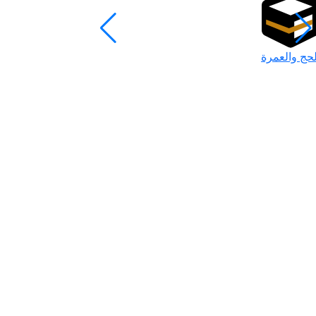
لحج والعمرة
رمضان