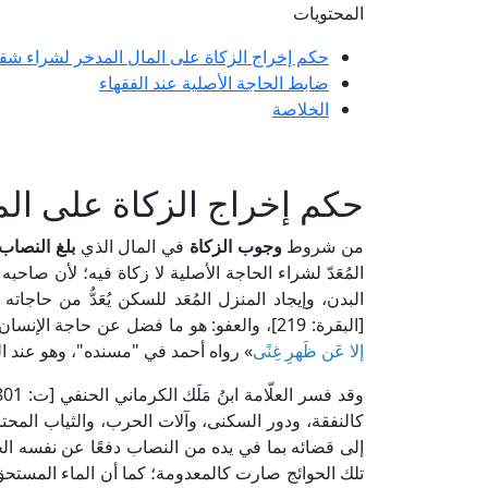
المحتويات
حكم إخراج الزكاة على المال المدخر لشراء شق
ضابط الحاجة الأصلية عند الفقهاء
الخلاصة
حكم إخراج الزكاة على ال
من شروط
وجوب الزكاة
في المال الذي
بلغ النصاب
المُعَدّ لشراء الحاجة الأصلية لا زكاة فيه؛ لأن صاحبه
البدن، وإيجاد المنزل المُعَد للسكن يُعَدُّ من حاجاته
[البقرة: 219]، والعفو: هو ما فضل عن حاجة الإنسان ومَن يعوله، والنبي صلى الله عليه وآله وسلم يقول: «
إلا عَن ظَهرِ غِنًى
» رواه أحمد في "مسنده"، وهو عند ال
كالنفقة، ودور السكنى، وآلات الحرب، والثياب المحتاج إلي
إلى قضائه بما في يده من النصاب دفعًا عن نفسه ال
تلك الحوائج صارت كالمعدومة؛ كما أن الماء المستحق