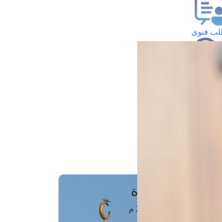
ب فتوى
تعلام عن فتوى
ز موعد
فتوى الهاتفية
َواقِيتُ الصَّـــلاة
اهرة · 07 أغسطس 2026 م