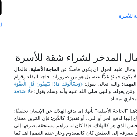
ة للأسرة
ا
مال المدخر لشراء شقة للأسرة
وحال عليه الحول: أن يكون فاضلًا عن
الحاجة الأصلية
، فالمال
 لا يكون حينئذٍ غنيًّا عنه، بل هو من ضرورات حاجة البقاء وقوام
 المهمة؛ والله تعالى يقول:
﴿وَيَسْأَلُونَكَ مَاذَا يُنْفِقُونَ قُلِ الْعَفْوَ﴾
لا صَدَقةَ
بخاري بمعناه.
وقد فسر العلّامة ابنُ مَلَك الكرماني الحنفي [ت: 801هـ] "الحاجةَ الأصلية" بأنها: [ما يدفع الهلاك عن الإنسان تحقيقًا؛
ها لدفع الحر أو البرد، أو تقديرًا؛ كالدَّين: فإن المَدِين محتاج
حبس الذي هو كالهلاك. فإذا كان له دراهم مستحقة بصرفها إلى
 بصرفه إلى العطش كان كالمعدوم وجاز عنده التيمم] اهـ. كما