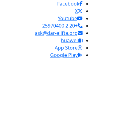
Facebook
X
Youtube
+20 2 25970400
ask@dar-alifta.org
huawei
App Store
Google Play