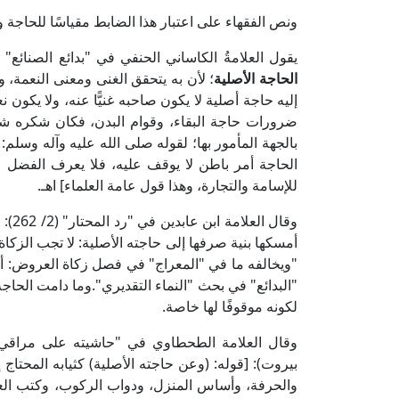
ونص الفقهاء على اعتبار هذا الضابط مقياسًا للحاجة و
يقول العلامةُ الكاساني الحنفي في "بدائع الصنائع" (2/ 11، ط. دار الكتب العلمية): [ومنها: كون المال فاضلًا ع
الحاجة الأصلية
؛ لأن به يتحقق الغنى ومعنى النعمة، و
إليه حاجة أصلية لا يكون صاحبه غنيًّا عنه، ولا يكون ن
ضرورات حاجة البقاء، وقوام البدن، فكان شكره شكر
بالجهة المأمور بها؛ لقوله صلى الله عليه وآله وسلم: 
الحاجة أمر باطن لا يوقف عليه، فلا يعرف الفضل ع
للإسامة والتجارة، وهذا قول عامة العلماء] اهـ.
وقال
أمسكها بنية صرفها إلى حاجته الأصلية: لا تجب الزكاة
"ويخالفه ما في "المعراج" في فصل زكاة العروض: أن 
"البدائع" في بحث "النماء التقديري".وما دامت الحاجة 
لكونه موقوفًا لها خاصة.
بيروت): [قوله: (وعن حاجته الأصلية) كثيابه المحتاج 
والحرفة، وأساس المنزل، ودواب الركوب، وكتب العلم 