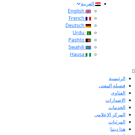
العربية
English
French
Deutsch
Urdu
Pashto
Swahili
Hausa
الرئيسية
فضيلة المفتى
الفتاوى
الإصدارات
الخدمات
المركز الإعلامى
المرئيات
هذا ديننا