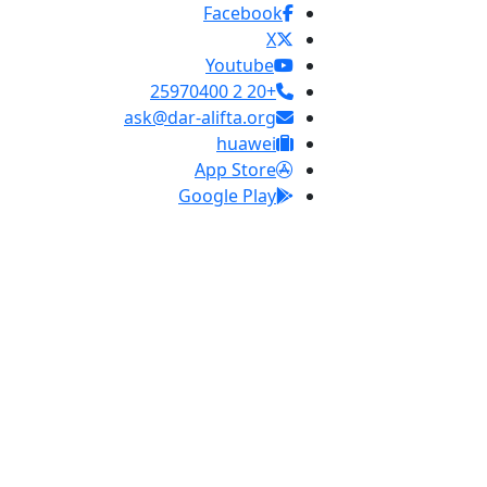
Facebook
X
Youtube
+20 2 25970400
ask@dar-alifta.org
huawei
App Store
Google Play