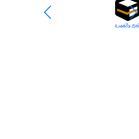
لحج والعمرة
رمضان