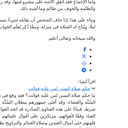
وأما الإجماع فقد اتفق الأئمة على مشروعيتها، وقد 
والظلمة والخوف من ظالم وما أشبه ذلك.
وبناء على هذا: إذا خاف الشخص أن يقابله شيءٌ يتسبّب
ليلًا، ويُبَاح له الصلاة في منزله. وممَّا ذُكِر يُعلَم الج
والله سبحانه وتعالى أعلم.
اقرأ أيضا :
حكم صلاة السنن لمن عليه فوائت
ما حكم صلاة السنن لمن عليه فوائت؟ فقد وقع في بلدت
السُنَّة والقضاء، وقد أفتى جمهورهم ببطلان السُنَّة 
شرط، فبناءً على هذه الفتاوى الصادرة قد اتخذ العوام
العباد وفقًا لأهوائهم، مرتكزين على أقوال علمائ
قلوبهم حتى أمثال العيدين وصلاة الجنائز والتراويح بطل