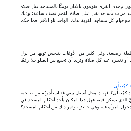
ن بإحدى القرى يقومون بالأذان يوميًّا بالمساجد قبل صلاة
اث مرات بأنه قد بقي على صلاة الفجر نصف ساعة؛ وذلك
 قيام كل مساجد القرية بذلك؛ الواحد تلو الآخر. فما حكم
طفلة رضيعة، وفي كثير من الأوقات يتنجس ثوبها من بول
أو تغييره عند كل صلاة وتريد أن تجمع بين الصلوات؛ رفعًا
كمُصلًّى
 كمُصلًّى؟ فهناك محل أسفل بيتي قد استأجرتُه مِن صاحبه
َيِّ الذي نسكن فيه، فهل هذا المكان يأخذ أحكام المسجد في
دخول المرأة فيه وهي حائض، وغير ذلك من أحكام المسجد؟