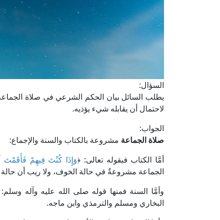
السؤال:
يطلب السائل بيان الحكم الشرعي في صلاة الجماعة،
لاحتمال أن يقابله شيء يؤذيه.
الجواب:
صلاة الجماعة
مشروعة بالكتاب والسنة والإجماع:
أمَّا الكتاب فبقوله تعالى: ﴿
وَإِذَا كُنْتَ فِيهِمْ فَأَقَمْتَ لَ
الجماعة مشروعةٌ في حالة الخوف، ولا ريب أن حالة ا
وأمَّا السنة فمنها قوله صلى الله عليه وآله وسلم: 
البخاري ومسلم والترمذي وابن ماجه.