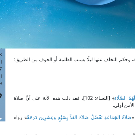
ا
 :41
ا
 :17
ا
 : 1
ا
8
 وحكم التخلف عنها ليلًا بسبب الظلمة أو الخوف من الطريق؛
ا
: 44
ا
 :9
هُمُ الصَّلَاةَ
﴾ [النساء: 102]، فقد دلت هذه الآية على أنَّ صلاة
لأمن أولى.
«
صَلاَةُ الجَمَاعَةِ تَفْضُلُ صَلاَةَ الفَذِّ بِسَبْعٍ وَعِشْرِينَ دَرَجَةً
» رواه