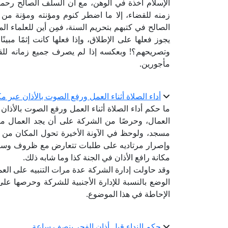
الإسلام آخذة في الوهن، مع أن السلف الصالح رحمهم
زمنه للقضاء، إلا ما اضطر كنوم ومؤنته ومؤنة من 
الصالح في كتبهم بتحريم السنة، فمِن أين للعلماء الم
يجوز فعلها على الإطلاق، وإذا فعلها كانت إثمًا مبينًا
وتصريحهم؟! وبعكسه إذا لم يصرف جميع زمانه للقضا
مأجورين.
أداء الصلاة أثناء العمل ورفع الصوت بالأذان عبر 
ما حكم أداء الصلاة أثناء العمل ورفع الصوت بالأذ
العمال، وحرصًا من الشركة على أن يجد العمال مكانً
مسجد، ولوحظ في الآونة الأخيرة تحول المكان من م
وإصرار مرتاديه على طلبات تتعارض مع ظروف وساع
مكانة رافع الأذان في الجنة كذا وما شابه ذلك.
وقد حاولت إدارة الشركة عدة مرات التنبيه على العم
الوضع بالنسبة للإدارة الأجنبية للشركة وحرصها على
الإحاطة في هذا الموضوع.
حكم النداء قبل أذان الفجر بنصف ساعة