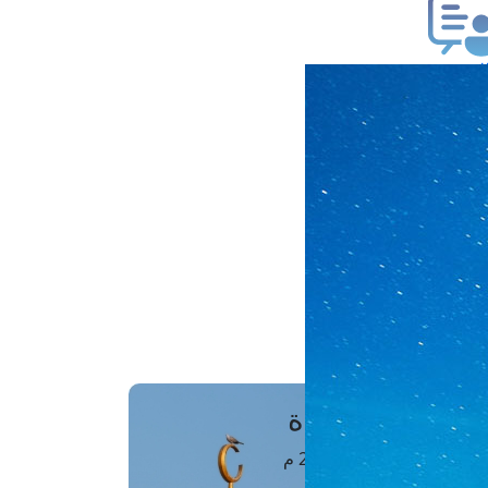
ب فتوى
تعلام عن فتوى
ز موعد
فتوى الهاتفية
َواقِيتُ الصَّـــلاة
اهرة · 07 أغسطس 2026 م