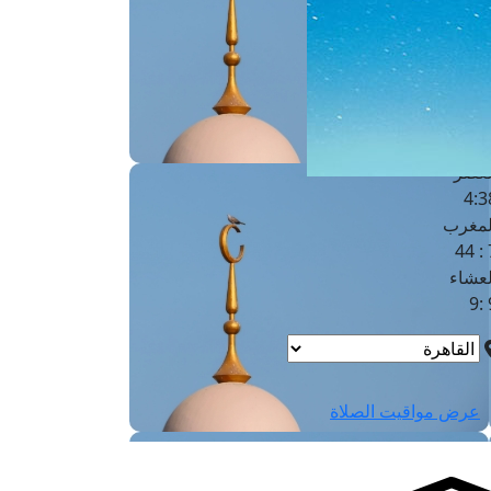
لفجر
4
لشروق
6
لظهر
1
لعصر
4:3
لمغرب
7 
لعشاء
9
عرض مواقيت الصلاة