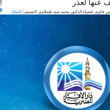
 عنها لعذر
ن فتاوى:
فضيلة الدكتور محمد سيد طنطاوي
التصنيف:
الصلاة
طل
اس
حج
ال
م
الق