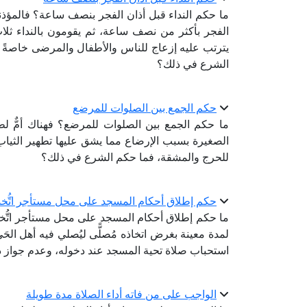
ما حكم النداء قبل أذان الفجر بنصف ساعة؟ فالمؤذنو
الفجر بأكثر من نصف ساعة، ثم يقومون بالنداء ثل
يترتب عليه إزعاج للناس والأطفال والمرضى خاصةً مع
الشرع في ذلك؟
حكم الجمع بين الصلوات للمرضع
ما حكم الجمع بين الصلوات للمرضع؟ فهناك أمٌّ ل
الصغيرة بسبب الإرضاع مما يشق عليها تطهير الثياب 
للحرج والمشقة، فما حكم الشرع في ذلك؟
حكم إطلاق أحكام المسجد على محل مستأجر اتُّخذ 
ما حكم إطلاق أحكام المسجد على محل مستأجر اتُّخذ
لمدة معينة بغرض اتخاذه مُصلًّى ليُصلي فيه أهل الح
استحباب صلاة تحية المسجد عند دخوله، وعدم جواز 
الواجب على من فاته أداء الصلاة مدة طويلة