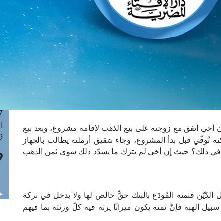
ا
 :41
ا
 :17
ا
 : 1
ا
8
ا
: 44
ا
 أخي اتفق مع زوجته على بيع الذهب لإقامة مشروع، وبعد بيع
 :9
نه تُوفّي قبل بدأ المشروع، وجاء شقيق أرملته يطالب بالجهاز
في ذلك؟ حيث إن أخي لم يترك ما يسدّد ذلك سوى ثمن الذهب
َّيْن فثمنه المُودَع بالبنك حقٌّ خالص لها ولا يدخل في تركة
يل الهبة فإنَّ ثمنه يكون ميراثًا يرثه فيه كلّ ورثته بما فيهم