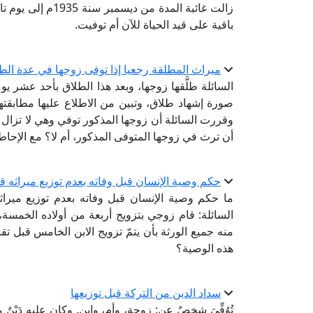
زالت غائبة المدة من
باقية على قيد الحياة للآن أم توفيت.
ميراث المطلقة رجعيا إذا توفى زوجها في عدة الط
السائلة طلَّقها زوجها، وبعد هذا الطلاق بأحد عشر 
صورة إشهاد طلاق، وتبين من الاطلاع عليها مطابقتها ل
وقررت السائلة أن زوجها المذكور توفي وهي لا تزال 
أن ترث في زوجها المتوفى المذكور، أم لا؟ مع الإحاطة
حكم وصية الإنسان قبل وفاته بعدم توزيع ميراثه ق
ما حكم وصية الإنسان قبل وفاته بعدم توزيع ميرا
السائلة: قام زوجي بتزويج أربعة من أولاده الخمسة، 
منه جميع الورثة بأن يتمّ تزويج الابن الخامس قبل ت
هذه الوصية؟
سداد الدين من التركة قبل توزيعها
تُوُفِّيَ شخصٌ عن: زوجةٍ، وأم، وابنٍ. وكان عليه دَيْنٌ