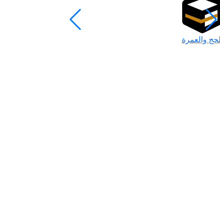
لحج والعمرة
رمضان