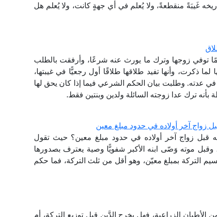
 ديسمبر سنة 1935م إلى يوم تاريخه غَيبَةً منقطعةً، ولا يُعلم في أي جهةٍ كانت، ولا يُعلم هل
لاق
يومًا توفي زوجها وترك ما يورث عنه شرعًا، وأرفقت بالطلب
ما ذكرت، وأنها تفيد طلاقها طلاقًا أول رجعيًّا في غيبتها،
في عدته. وطلبت بيان الحكم الشرعي فيما إذا كان يحق لها
 بأنه ترك عدا زوجته السائلة ولدين وبنتين فقط.
بل زواج آخر أولاده في حدود مبلغ معين
ثه قبل زواج آخر أولاده في حدود مبلغ معين؟ حيث تقول
وقبل موته وَصّى ابنه الأكبر شفويًّا وصية يعترف بصدورها
قسيم التركة بمبلغ معيّن، وهو أقل من ثلث التركة، فما حكم
 من الأطيان الزراعية، فهل يخرج الدَّين قبل توزيع التركة، أم