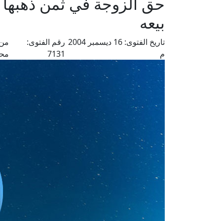
حق الزوجة في ثمن ذهبها ا
بيعه
تاريخ الفتوى:
16 ديسمبر 2004
رقم الفتوى:
من 
م
7131
محم