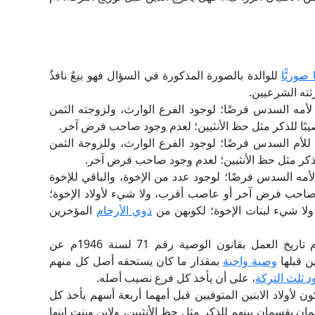
ا صوريًّا
للوالدة بالصورة المذكورة في السؤال فهو بيعٌ نافذٌ
ثته الشرعيين.
 لأمه السدس فرضًا؛ لوجود الفرع الوارث، ولزوجته الثمن
عصيبًا للذكر مثل حظ الأنثيين؛ لعدم وجود صاحب فرض آخر.
ن للأم السدس فرضًا؛ لوجود الفرع الوارث، وللزوجة الثمن
 للذكر مثل حظ الأنثيين؛ لعدم وجود صاحب فرض آخر.
 لأمه السدس فرضًا؛ لوجود عدد من الإخوة، والباقي للإخوة
ود صاحب فرض آخر أو عاصب أقرب، ولا شيء لأولاد الإخوة؛
 ولا شيء لبنات الإخوة؛ لكونهن من
ذوي الأرحام
المؤخرين
وبوفاة الأم سنة 2003م بعد أول أغسطس 1946م تاريخ العمل بقانون الوصية رقم 71 لسنة 1946م عن
ين قبلها
وصية واجبة
بمقدار ما كان يستحقه أصل كل منهم
د ثلث التركة
، على أن يأخذ كل فرع نصيب أصله.
ن لأولاد الابنين المتوفيين قبل أمهما أربعة أسهم يأخذ كل
مان يقسمان بينهم للذكر مثل حظ الأنثيين، ولابن وبنت ابنها