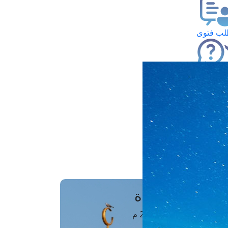
ب فتوى
تعلام عن فتوى
ز موعد
فتوى الهاتفية
َواقِيتُ الصَّـــلاة
اهرة · 07 أغسطس 2026 م