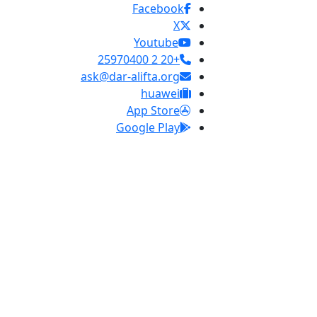
Facebook
X
Youtube
+20 2 25970400
ask@dar-alifta.org
huawei
App Store
Google Play