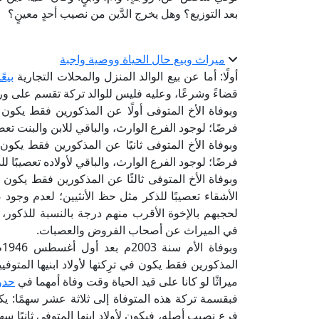
بعد التوزيع؟ وهل يخرج الدَّين من نصيب أحدٍ معينٍ؟
ميراث وبيع حال الحياة ووصية واجبة
أولًا: أما عن بيع الوالد المنزل والمحلات التجارية
بيعً
قضاءً وشرعًا، وعليه فليس للوالد تركة تقسم على ور
وبوفاة الأخ المتوفى أولًا عن المذكورين فقط يكون
فرضًا؛ لوجود الفرع الوارث، والباقي للابن والبنت ت
وبوفاة الأخ المتوفى ثانيًا عن المذكورين فقط يكو
فرضًا؛ لوجود الفرع الوارث، والباقي لأولاده تعصيبًا
وبوفاة الأخ المتوفى ثالثًا عن المذكورين فقط يكون
الأشقاء تعصيبًا للذكر مثل حظ الأنثيين؛ لعدم وج
لحجبهم بالإخوة الأقرب منهم درجة بالنسبة للذكور،
في الميراث عن أصحاب الفروض والعصبات.
المذكورين فقط يكون في ترِكتها لأولاد ابنيها المتوفي
ميراثًا لو كانا على قيد الحياة وقت وفاة أمهما في
حدو
فبقسمة تركة هذه المتوفاة إلى ثلاثة عشر سهمًا: يكو
فرع نصيب أصله، فيكون لأولاد ابنها المتوفى ثانيًا سه