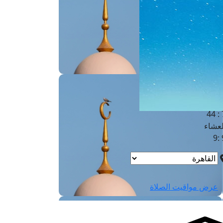
لفجر
4
لشروق
6
لظهر
1
لعصر
4:3
لمغرب
7 
لعشاء
9
عرض مواقيت الصلاة