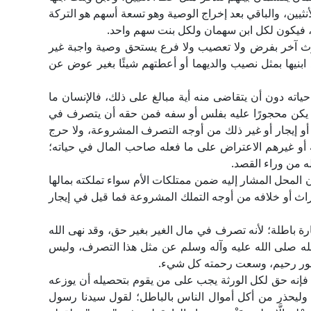
نثيين، والباقي بعد إخراج الوصية وهو تسعة أسهم هو التركة
ين، فيكون لكل ابن سهمان ولكل بنت سهم واحد.
ارث آخر بفرض ولا تعصيب ولا فرع يستحق وصية واجبة غير
 ابنيها بمثل نصيب والديهما أو أعطتهم شيئًا بغير عوض عن
ناء حياته دون أن يتقاضى منه أية مبالغ على ذلك، فالإنسان ما
يكن محجورًا عليه بفلس أو سفه فمن حقه أن يتصرف في
 أو إيجار أو غير ذلك من أوجه التصرف المشروعة، ولا حرج
 أو غيرهم الاعتراض على ما فعله صاحب المال في حياته؛
ه من وراء القصد.
كان المحل المشار إليه ضمن ممتلكات الأم سواء تملكته بمالها
 أو خلافه من أوجه التملك المشروعة فما قيل في إيجار
رة باطلة؛ لأنه تصرف في مال الغير بغير حق، وقد نهى الله
له صلى الله عليه وآله وسلم عن مثل هذا التصرف، وليس
 غفور رحيم، وسعت رحمته كل شيء.
ل فإنه حق لكل الورثة يجب على من يقوم بتحصيله أن يوزعه
وليحذر من أكل أموال الناس بالباطل؛ لقول سيدنا رسول