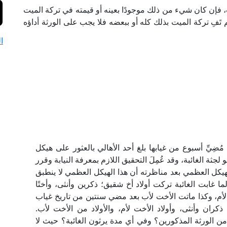
ت، فإن كان شيء من ذلك موجودًا بعينه أو قيمته في تركة الميت
تَفِ تركة الميت بذلك كله أو ببعضه فلا يجب على الورثة أداؤه
ا
َيْبَةً مُنقطعةً من ديسمبر 1935م، وبعد مُضِيِّ أسبوع من غيابها بلغ أحد الأهالي بالعثور على هيكل
ثة الغائبة، وقد عُمِلَ التحقيق اللازم بمعرفة النيابة وقرر
يكل العظمي بعد مناظرته أن هذا الهيكل العظمي لا ينطبق
ا غابت الغائبة تركت أولاد أخ شقيق؛ ذكرين وأنثى، وأختًا
لأم، وكذا ماتت الأخت لأب بعد مضي سنتين من تاريخ غياب
 ذكران وأنثى، وأولاد الأخت لأم، والأولاد من الأخت لأب.
من الورثة المذكورين؟ وفي أي مدة يرثون الغائبة؟ حيث لا