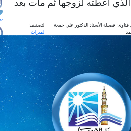
لذي أعطته لزوجها ثم مات بعد
طل
فتاوى:
فضيلة الأستاذ الدكتور علي جمعة
التصنيف:
د
الميراث
اس
حج
ال
م
الق