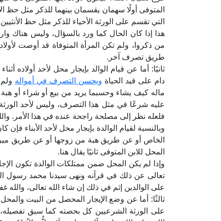
المتوفى أولًا سهمان يقسمان بينهما للذكر مثل حظ الأ
التي تقسم على الورثة الأحياء للذكر مثل حظ الأنثي
هذا إذا كان الحال كما ورد بالسؤال، وليس هناك و
من ذكروا، ولم تكن المرأة المتوفاة قد أوصت لأولاد
طريق تصرف آخر.
ثانيًا: أما عن قيام الوالد بإيجار محل لأحد أولاده أث
دام على قيد الحياة
ويحسن التصرف في أمواله
ولم 
ماله كيف يشاء وحسبما يريد من بيع أو شراء أو هبة
عليه شرعًا في مثل هذا التصرف، وليس لأحد الورثة
فلعله نظر إلى مصلحة راجحة عنده في هذا الأمر. والل
وبالنسبة لقيام الوالدة بإيجار محل لأحد الأبناء فإن 
الخاص أو عن طريق هبة من زوجها أو عن طريق ميراث
المحل للابن المتوفى ثانيًا يقال هنا.
وإذا لم يكن المحل ضمن ممتلكات الوالدة تكون الإجا
تعالى عن ذلك في قرآنه ونهى سيدنا محمد رسول ال
على الوالدين إثم في ذلك إن شاء الله تعالى، والله
ثالثًا: أما عن وضع الإيجار المحصل من البيت والمح
على الورثة الشرعيين كل بحصته كما سبق تفصيله، 