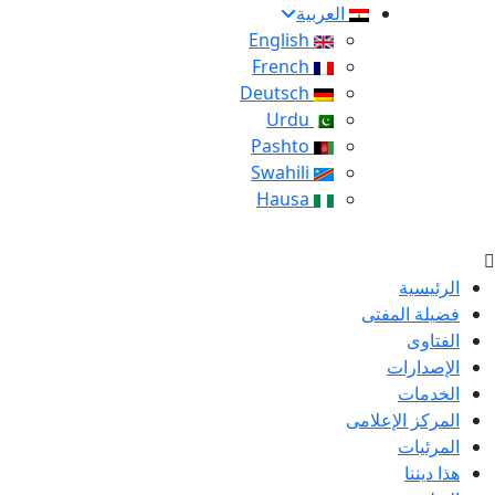
العربية
English
French
Deutsch
Urdu
Pashto
Swahili
Hausa
الرئيسية
فضيلة المفتى
الفتاوى
الإصدارات
الخدمات
المركز الإعلامى
المرئيات
هذا ديننا