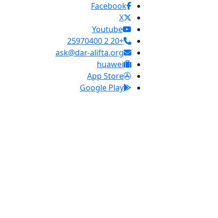
Facebook
X
Youtube
+20 2 25970400
ask@dar-alifta.org
huawei
App Store
Google Play