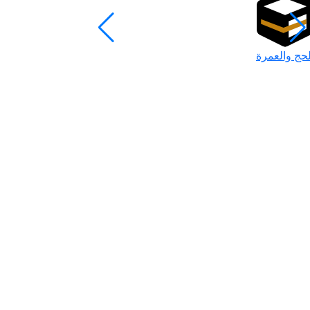
لحج والعمرة
رمضان