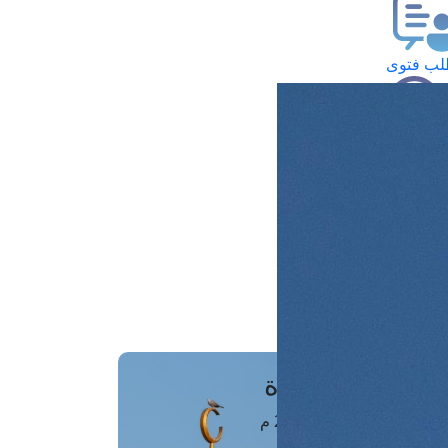
ب فتوى
تعلام عن فتوى
ز موعد
فتوى الهاتفية
َواقِيتُ الصَّـــلاة
اهرة · 07 أغسطس 2026 م