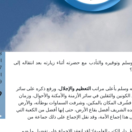
ا
 :41
ا
 :17
ا
 : 1
ا
8
ا
لم وتوقيره والتأدب مع حضرته أثناء زيارته بعد انتقاله إلى
: 44
؟
ا
 :9
له وسلم بأعلى مراتب
التعظيم والإجلال
، ورفع ذكره على سائر
َفَعْنَا لَكَ ذِكْرَكَ﴾ [الشرح: 4]، فهو سيد الكونين والثقلين في سائر الأزمنة والأمكنة والأحوال، وزمان
 فشُرف المكان بالمكين، وشرفت السماوات بوطأته، والأرض
لشريف أفضل بقاع الأرض، حتى إنها أفضل من الكعبة التي
ذا إجماع الأمة، وقد نقل الإجماع على ذلك جماعة من
العلامة السمهودي في "وفاء الوفا" (1/ 31-32، ط. دار الكتب العلمية): [قد انعقد الإجماع على تفضيل ما ضم