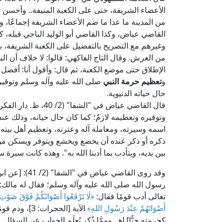
الأعضاء الشريفة، حتى على الكعبة المنيفة.. وأحسن
من المدينة ما عدا ما ضم الأعضاء الشريفة إجماعًا، 
القاضي عياض، وكذا القاضي أبو الوليد الباجي قبله، ك
وغيرهم مع التصريح بالتفضيل على الكعبة الشريفة، ب
من العرش. وقال التاج الفاكهي: قالوا: لا خلاف أن 
الإطلاق حتى موضع الكعبة، ثم قال: وأقول أنا: أفضل بق
و
تعظيم حرمة النبي
صلى الله عليه وآله وسلم وتوقي
حال حياته الدنيوية.
قال القاضي عياض في "
وتوقيره وتعظيمه لازمٌ؛ كما كان حال حياته، وذلك عن
اسمه وسيرته، ومعاملة آله وعترته، وتعظيم أهل بيته
ذكره أو ذكر عنده أن يخضع ويخشع ويتوقر ويسكن من ح
بين يديه، ويتأدب بما أدبنا الله به". وهذه كانت سيرة 
وقد روى القاضي
رسول الله صلى الله عليه وآله وسلم؛ فقال له مالك: "ي
تعالى أدب قومًا فقال:
﴿لَا تَرْفَعُوا أَصْوَاتَكُمْ فَوْقَ صَوْتِ ا
أَصْوَاتَهُمْ عِنْدَ رَسُولِ اللهِ﴾
كحرمته حيًّا] اهـ. وممَّا ذُكِر يُعلَم الجواب عن السؤال.