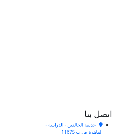
اتصل بنا
حديقة الخالدين - الدراسة -
القاهرة ص.ب 11675