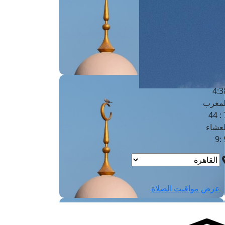
لفجر
4
لشروق
6
لظهر
1
لعصر
4:3
لمغرب
7 
لعشاء
9
عرض مواقيت الصلاة