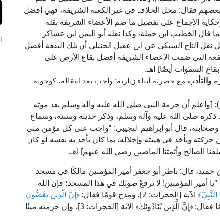
 بعضهم فقال: محل الخلاف في غير الكعبة الشريفة، فهي أفضل
وحكاية الإجماع على تفضيل ما ضم الأعضاء الشريفة نقله
ما قال الخطيب ابن جملة، وكذا نقله أبو اليمن ابن عساكر
ا
ل نقل التاج السبكي عن ابن عقيل الحنبلي أن تلك البقعة أفضل
البقعة التي ضمت الأعضاء الشريفة أفضل بقاع الأرض على
اع السموات أيضًا] اهـ.
ره
والتأدب
مع حضرته أثناء زيارته: واجب بعد انتقاله، كوجوبه
الشفا" (2/ 40، ط. دار الفكر): [واعلم أن حرمة النبي صلى الله عليه وآله وسلم بعد موته
د ذكره صلى الله عليه وآله وسلم، وذكر حديثه وسنته، وسماع
 وصحابته، قال أبو إبراهيم التجيبي: "واجب على كل مؤمن متى
ركته ويأخذ في هيبته وإجلاله، بما كان يأخذ به نفسه لو كان
سلفنا الصالح وأئمتنا الماضين رضي الله عنهم] اهـ.
 عياض في "الشفا" (2/ 41): [عن ابن حميد، قال: ناظر أبو جعفر أمير المؤمنين مالكًا في مسجد
ا أمير المؤمنين! لا ترفعْ صوتَك في هذا المسجد؛ فإن الله
لنَّبِيِّ﴾
الآية [الحجرات: 2]، ومدح قومًا فقال:
﴿إِنَّ الَّذِينَ يَغُضُّونَ
الآية [الحجرات: 3]، وذم قومًا فقال: ﴿إِنَّ الَّذِينَ يُنَادُونَكَ﴾ الآية [الحجرات: 3]، وإن حرمته ميتًا