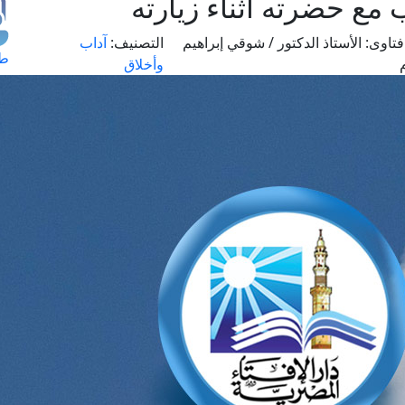
مع حضرته أثناء زيارته
تاوى:
الأستاذ الدكتور / شوقي إبراهيم
التصنيف:
آداب
طل
وأخلاق
اس
حج
ال
م
الق