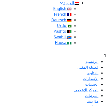
العربية
English
French
Deutsch
Urdu
Pashto
Swahili
Hausa
الرئيسية
فضيلة المفتى
الفتاوى
الإصدارات
الخدمات
المركز الإعلامى
المرئيات
هذا ديننا