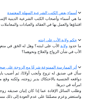
أسماء بعض الكتب الشرعية السهلة المعتمدة
ما هي أسماء وأصحاب الكتب الشرعية الدينية الإسلا
اقتناؤها والعمل بها في العقائد والعبادات والمعاملات
حكم ولاية الأب على ابنته
ما حدود
ولاية
الأب على ابنته؟ وهل له الحَق في منعه
الأب في شأن الزواج والعلاج ونحوهما؟
أثر الممارسة الممنوعة شرعًا مع الزوجة على صحة
سأل في صديق له تزوج وأنجب أولادًا، ثم أصيب بار
دوافعه الجنسية بالاحتكاك بدبر زوجته، ولكنه وقع من
امرأته في دبرها.
وطلب السائل الإفادة عما إذا كان إتيان صديقه زوجته
واستغفر وعزم مصمِّمًا على عدم العودة إلى ذلك مستقب