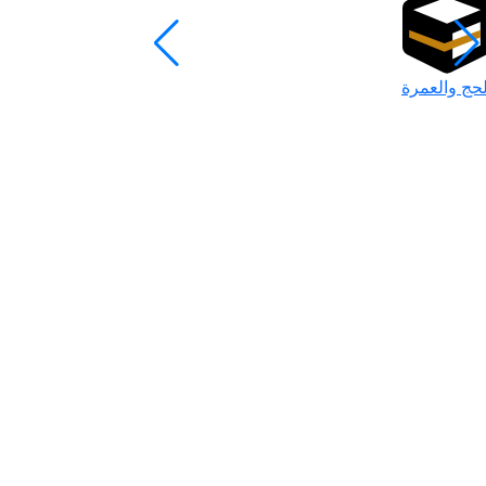
لحج والعمرة
رمضان