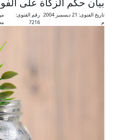
بيان حكم الزكاة على الفو
تاريخ الفتوى:
21 ديسمبر 2004
رقم الفتوى:
من
م
7216
مح