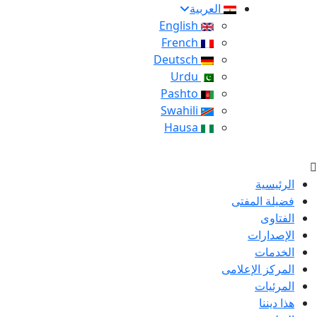
العربية
English
French
Deutsch
Urdu
Pashto
Swahili
Hausa
الرئيسية
فضيلة المفتى
الفتاوى
الإصدارات
الخدمات
المركز الإعلامى
المرئيات
هذا ديننا