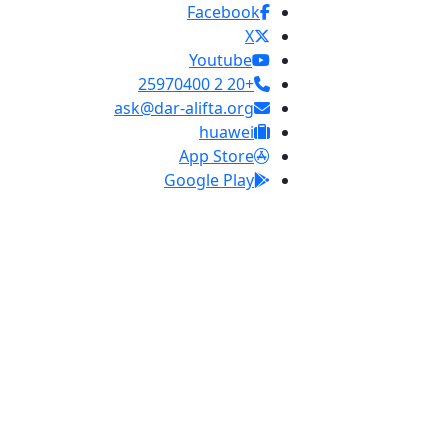
Facebook
X
Youtube
+20 2 25970400
ask@dar-alifta.org
huawei
App Store
Google Play