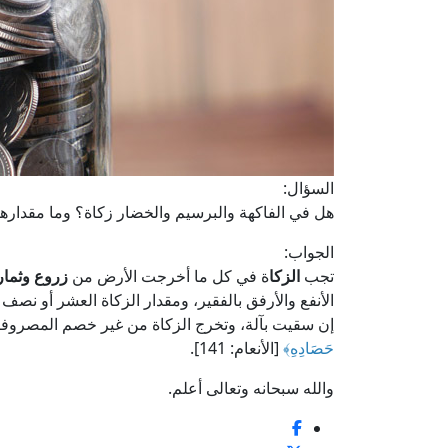
السؤال:
هل في الفاكهة والبرسيم والخضار زكاة؟ وما مقدارها
الجواب:
تجب
الزكا
ة في كل ما أخرجت الأرض من
زروع وثمار
الأنفع والأرفق بالفقير، ومقدار الزكاة العشر أو نص
إن سقيت بآلة، وتخرج الزكاة من غير خصم المصروفا
حَصَادِهِ
﴾
[الأنعام: 141].
والله سبحانه وتعالى أعلم.