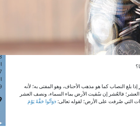
ا
 :41
ا
 :17
ا
 : 1
ا
8
ا
؟
: 44
ا
إذا بلغ النصاب كما هو مذهب الأحناف، وهو المفتى به؛ لأنه
 :9
ف العشر؛ فالعُشر إن سُقيت الأرض بماء السماء، ونصف العشر
ت التي صُرفت على الأرض؛ لقوله تعالى:
﴿
وَآتُوا حَقَّهُ يَوْمَ