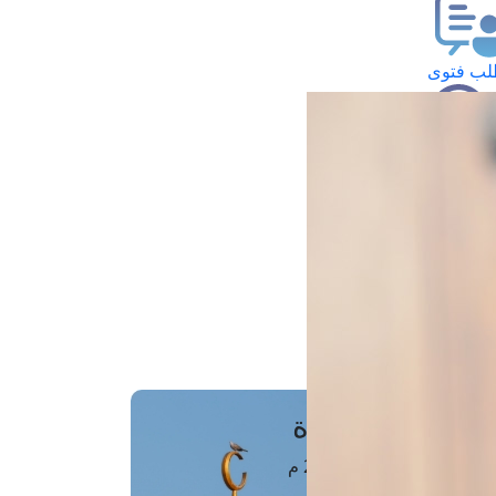
ب فتوى
تعلام عن فتوى
ز موعد
فتوى الهاتفية
َواقِيتُ الصَّـــلاة
اهرة · 07 أغسطس 2026 م