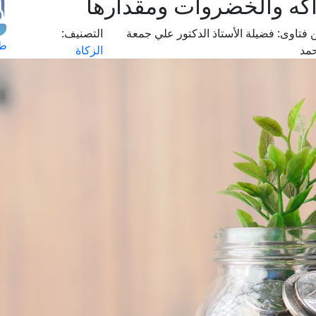
اكه والخضروات ومقدارها
 فتاوى:
فضيلة الأستاذ الدكتور علي جمعة
التصنيف:
طل
مد
الزكاة
اس
حج
ال
م
الق