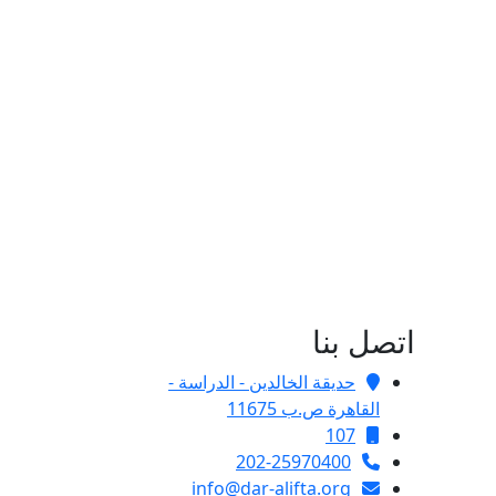
اتصل بنا
حديقة الخالدين - الدراسة -
القاهرة ص.ب 11675
107
202-25970400
info@dar-alifta.org