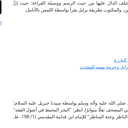
لف الدال عليها من حيث الرسم ووسيلة القراءة؛ حيث إنَّ
، والمكتوب بطريقة برايل يقرأ بواسطة اللمس بالأنامل.
ا
البارزة
رايل وحرمة مسه للمحدث
د صلى الله عليه وآله وسلم بواسطة سيدنا جبريل عليه السلام؛
دفتي المصحف نقلًا متواترًا. انظر: "البحر المحيط في أصول الفقه"
للإمام الزركشي (2/ 178، ط. دار الكتبي)، و "روضة الناظر وجنة المناظر" للإمام ابن قدامة المقدسي (1/ 198، ط.