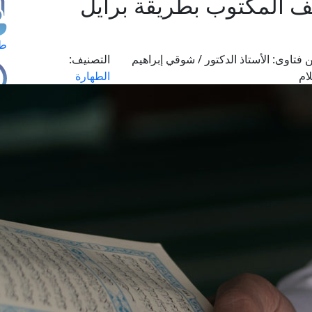
المكتوب بطريقة برايل
طل
 فتاوى:
الأستاذ الدكتور / شوقي إبراهيم
التصنيف:
ام
الطهارة
اس
حج
ال
م
الق