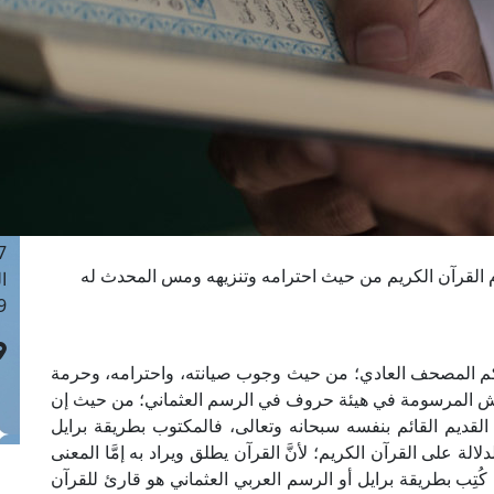
ا
 :41
ا
 :17
ا
 : 1
ا
8
ا
: 44
القرآن الكريم من حيث احترامه وتنزيهه ومس المحدث له
ا
 :9
م المصحف العادي؛ من حيث وجوب صيانته، واحترامه، وحرمة
قوش المرسومة في هيئة حروف في الرسم العثماني؛ من حيث إن
 القديم القائم بنفسه سبحانه وتعالى، فالمكتوب بطريقة برايل
ة على القرآن الكريم؛ لأنَّ القرآن يطلق ويراد به إمَّا المعنى
َا كُتِب بطريقة برايل أو الرسم العربي العثماني هو قارئ للقرآن