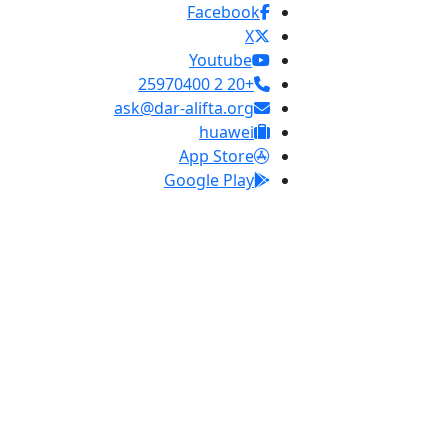
Facebook
X
Youtube
+20 2 25970400
ask@dar-alifta.org
huawei
App Store
Google Play