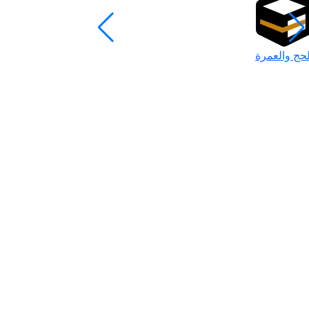
لحج والعمرة
رمضان