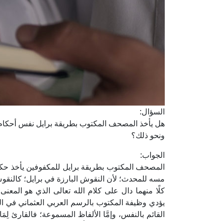
السؤال:
هل يأخذ المصحف المكتوب بطريقة برايل نفس أحكام 
ونحو ذلك؟
الجواب:
المصحف المكتوب بطريقة برايل للمكفوفين يأخذ حك
مسه للمحدث؛ لأن النقوش البارزة في برايل؛ كالن
كلًا منهما دال على كلام الله تعالى الذي هو المعنى
يؤدي وظيفة المكتوب بالرسم العربي العثماني في الدلال
القائم بالنفس، وإمَّا الألفاظ المسموعة؛ فالقارئ لِم