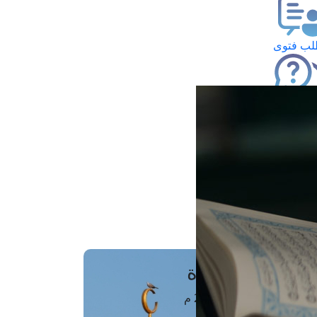
ب فتوى
تعلام عن فتوى
ز موعد
فتوى الهاتفية
َواقِيتُ الصَّـــلاة
اهرة · 07 أغسطس 2026 م