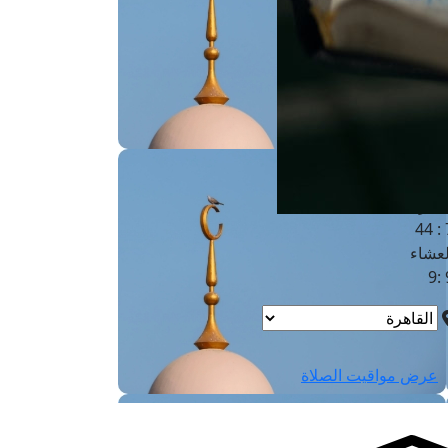
لفجر
4
لشروق
6
لظهر
1
لعصر
4:3
لمغرب
7 
لعشاء
9
عرض مواقيت الصلاة