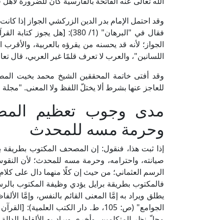
الله تعالى عنه الفاتحة بالفارسية كان للضرورة لأهل 
وقد احتمل الإمام بدر الدين الزركشي الجواز إذا كانت ال
فقال في "البرهان" (1/ 380): [ه
الجواز؛ لأنه قد يحسنه من يقرؤه بالعربية، والأقرب ا
اللسانين"، والعرب لا تعرف قلمًا غير العربي، قال تعا
وقد أفتى خاتمة المحققين الشيخ محمد بخيت المطيعي
للعاجز عنها بشرط ألا يختلّ اللفظ ولا المعنى. "مجلة المنار" 
مدى وجوب تعظيم المصح
وحرمة مسه للمحدث
إذا ثبت هذا، فنقول: إن المصحف المكتوب بطريقة
صيانته، واحترامه، وحرمة مسه للمحدث؛ لأن النقو
الرسم العثماني؛ من حيث إن كلًا منهما دال على كلام 
فالمكتوب بطريقة برايل يؤدي وظيفة المكتوب بالرسم ا
يطلق ويراد به إمَّا المعنى القائم بالنفس، وإمَّا ا
الجوامع" (ص: 105، ط. دار الكتب العلمي
محلّ نظر المتكلمين، وأخرى ويراد به الألفاظ الدالة