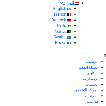
العربية
English
French
Deutsch
Urdu
Pashto
Swahili
Hausa
الرئيسية
فضيلة المفتى
الفتاوى
الإصدارات
الخدمات
المركز الإعلامى
المرئيات
هذا ديننا