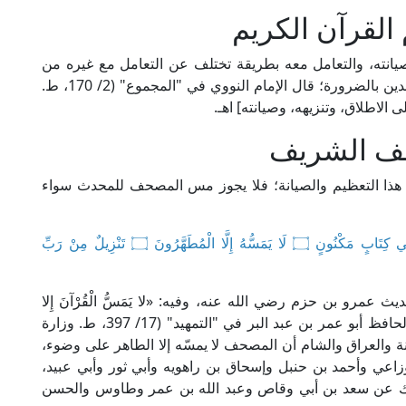
القرآن الكريم
صيانته، والتعامل معه بطريقة تختلف عن التعامل مع غيره من
الكتب ممَّا أجمعت عليه الأمة، وهو أمر معلوم من الدين بالضرورة؛ قال الإمام النووي في "المجموع" (2/ 170، ط.
الاطلاق، وتنزيهه، وصيانته] اهـ.
ف الشريف
ذا التعظيم والصيانة؛ فلا يجوز مس المصحف للمحدث سواء
﴿إِنَّهُ لَقُرْآنٌ كَرِيمٌ ۝ فِي كِتَابٍ مَكْنُونٍ ۝ لَا يَمَسُّهُ إِلَّا الْمُطَهَّرُونَ ۝ تَنْزِيلٌ مِنْ رَبِّ
ث عمرو بن حزم رضي الله عنه، وفيه: «لا يَمَسُّ الْقُرْآنَ إِلا
طَاهِرٌ». وهذا القول هو مذهب جمهور الفقهاء؛ قال الحافظ أبو عمر بن عبد البر في "التمهيد" (17/ 397، ط. وزارة
ينة والعراق والشام أن المصحف لا يمسّه إلا الطاهر على وضوء،
زاعي وأحمد بن حنبل وإسحاق بن راهويه وأبي ثور وأبي عبيد،
لك عن سعد بن أبي وقاص وعبد الله بن عمر وطاوس والحسن