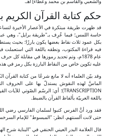
والشعبي والقاسم بن محمد وعطاء] اهـ.
حكم كتابة القرآن الكريم ب
قد ظهرت طريقة مبتكرة في الأعصار الأخيرة لتساع
حاسة اللمس؛ فيما عُرِف بـ"طريقة برايل"، وهي ع
بكل عمود ثلاث نقاط بعضها يكون بارزًا؛ بحيث يستطيع
فيه قراءةَ المكتوب، ونطقه باللغة التي استعملت في
عام 1878م، وتم تحديد رموزها في مقابلة كل 
عليه تكوين خاص من النقاط البارزة بكل رمز في هذه
وقد بيّن العلماء أنه لا مانع شرعًا من كتابة القرآن 
TRANSCRIPTION)؛ أي: الرسّم الصّوتي للآ
باللغة العربيّة بألفاظ القرآن بالضبط.
فقد ورد أنَّ الفرس كتبوا لسلمان الفارسي رضي الله
حتى لانت ألسنتهم. انظر: "المبسوط" للإمام السرخسي (1/ 37، ط. دار المع