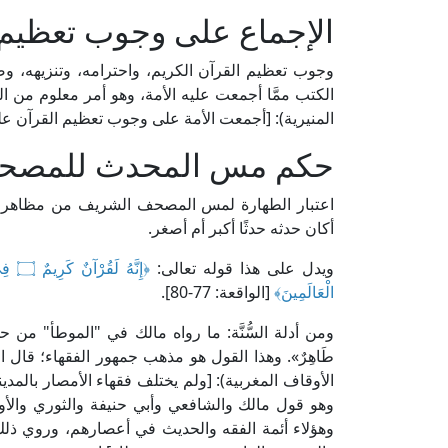
الإجماع على وجوب تعظيم 
وجوب تعظيم القرآن الكريم، واحترامه، وتنزيهه، و
المنيرية): [أجمعت الأمة على وجوب تعظيم القرآن على 
حكم مس المحدث للمصح
اعتبار الطهارة لمس المصحف الشريف من مظاهر ه
أكان حدثه حدثًا أكبر أم أصغر.
ويدل على هذا قوله تعالى:
الْعَالَمِينَ﴾
[الواقعة: 77-80].
ومن أدلة السُّنَّة: ما رواه مالك في "الموطأ" من حدي
الأوقاف المغربية): [ولم يختلف فقهاء الأمصار بالمد
وهو قول مالك والشافعي وأبي حنيفة والثوري والأو
وهؤلاء أئمة الفقه والحديث في أعصارهم، وروي ذ