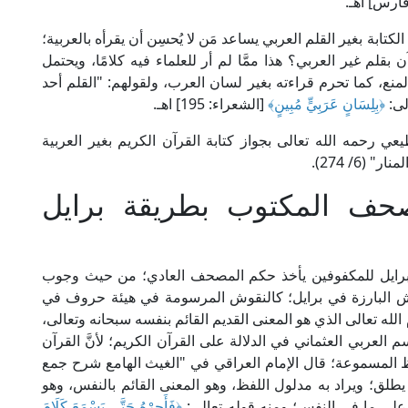
فارس] اهـ.
كتابة بغير القلم العربي يساعد مَن لا يُحسِن أن يقرأه بالعربية؛
ل يجوز كتابة القرآن بقلم غير العربي؟ هذا ممَّا لم أر للعلماء فيه كلامًا، ويحتمل
لمنع، كما تحرم قراءته بغير لسان العرب، ولقولهم: "القلم أحد
لى:
﴿بِلِسَانٍ عَرَبِيٍّ مُبِينٍ﴾
[الشعراء: 195] اهـ.
 رحمه الله تعالى بجواز كتابة القرآن الكريم بغير العربية
(6/ 274).
ف المكتوب بطريقة برايل
 برايل للمكفوفين يأخذ حكم المصحف العادي؛ من حيث وجوب
ش البارزة في برايل؛ كالنقوش المرسومة في هيئة حروف في
الله تعالى الذي هو المعنى القديم القائم بنفسه سبحانه وتعالى،
لعربي العثماني في الدلالة على القرآن الكريم؛ لأنَّ القرآن
لألفاظ المسموعة؛ قال الإمام العراقي في "الغيث الهامع شرح جمع
ة): [القرآن يطلق؛ ويراد به مدلول اللفظ، وهو المعنى القائم بالنفس، وهو
 على ما في النفس؛ ومنه قوله تعالى:
﴿فَأَجِرْهُ حَتَّى يَسْمَعَ كَلَامَ