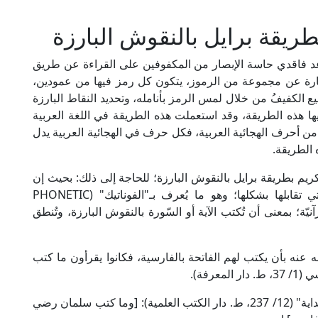
طريقة برايل بالنقوش البارزة
د فاقدي حاسة الإبصار من المكفوفين على القراءة عن طريق
بارة عن مجموعة من الرموز، يتكون كل رمز فيها من عمودين،
 الكفيفُ من خلال لمس الرمز بأنامله، وتحديد النقاط البارزة
ها هذه الطريقة، وقد استعملت هذه الطريقة في اللغة العربية
حرف من أحرف الهجائية العربية، فكل حرف في الهجائية العربية يدل
 الطريقة.
الكريم بطريقة برايل بالنقوش البارزة؛ للحاجة إلى ذلك: بحيث إن
الماسَّ لهذه النقوش يستدلّ بها على الحروف التي تقابلها بشكلها؛ وهو ما يُعرف بـ"الفوناتيك" (PHONETIC
يات القرآنيّة؛ بمعنى أن تُكتب الآية أو السّورة بالنقوش البارزة، وتُنطق
 عنه بأن يكتب لهم الفاتحة بالفارسية، فكانوا يقرأون ما كتب
رفة).
قال العلامة البدر العيني الحنفي في "البناية شرح الهداية" (12/ 237، ط. دار الكتب العلمية): [وما كتب سلمان رضي