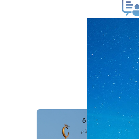
ب فتوى
تعلام عن فتوى
ز موعد
فتوى الهاتفية
َواقِيتُ الصَّـــلاة
اهرة · 08 أغسطس 2026 م