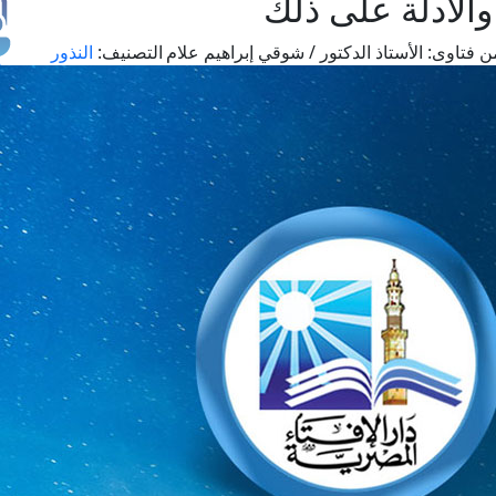
والأدلة على ذلك
ن فتاوى:
الأستاذ الدكتور / شوقي إبراهيم علام
التصنيف:
النذور
طل
اس
حج
ال
م
الق