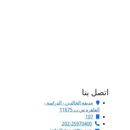
اتصل بنا
حديقة الخالدين - الدراسة -
القاهرة ص.ب 11675
107
202-25970400