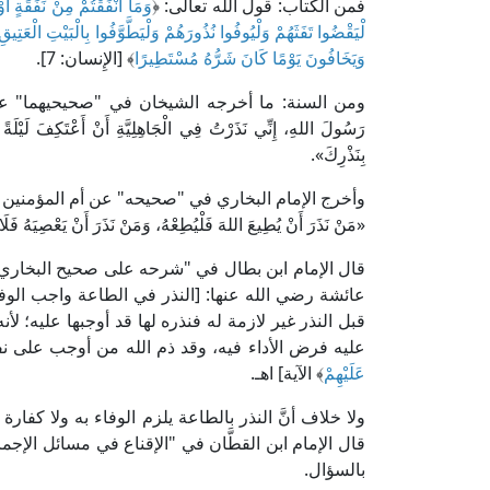
فمن الكتاب: قول الله تعالى: ﴿
وَمَا أَنْفَقْتُمْ مِنْ نَفَقَةٍ أَوْ
لْيَقْضُوا تَفَثَهُمْ وَلْيُوفُوا نُذُورَهُمْ وَلْيَطَّوَّفُوا بِالْبَيْتِ الْعَتِيقِ
وَيَخَافُونَ يَوْمًا كَانَ شَرُّهُ مُسْتَطِيرًا
﴾ [الإِنسان: 7].
ومن السنة: ما أخرجه الشيخان في "صحيحيهما" عن 
رَسُولَ اللهِ، إِنِّي نَذَرْتُ فِي الْجَاهِلِيَّةِ أَنْ أَعْتَكِف
بِنَذْرِكَ».
وأخرج الإمام البخاري في "صحيحه" عن أم المؤمنين ع
«مَنْ نَذَرَ أَنْ يُطِيعَ اللهَ فَلْيُطِعْهُ، وَمَنْ نَذَرَ أَنْ يَعْصِيَهُ فَلَ
عائشة رضي الله عنها: [النذر في الطاعة واجب الوفا
قبل النذر غير لازمة له فنذره لها قد أوجبها عليه؛ لأ
عليه فرض الأداء فيه، وقد ذم الله من أوجب على نفس
عَلَيْهِمْ
﴾ الآية] اهـ.
ولا خلاف أنَّ النذر بالطاعة يلزم الوفاء به ولا كفارة 
بالسؤال.