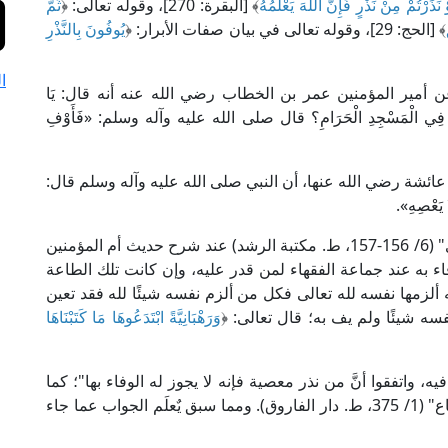
 نَذَرْتُمْ مِنْ نَذْرٍ فَإِنَّ اللَّهَ يَعْلَمُهُ
﴾ [البقرة: 270]، وقوله تعالى: ﴿
ثُمَّ
﴾ [الحج: 29]، وقوله تعالى في بيان صفات الأبرار: ﴿
يُوفُونَ بِالنَّذْرِ
ا
أمير المؤمنين عمر بن الخطاب رضي الله عنه أنه قال: يَا
َ لَيْلَةً فِي الْمَسْجِدِ الْحَرَامِ؟ قال صلى الله عليه وآله وسلم: «فَأَوْفِ
ائشة رضي الله عنها، أن النبي صلى الله عليه وآله وسلم قال:
ا يَعْصِهِ».
قال الإمام ابن بطال في "شرحه على صحيح البخاري" (6/ 156-157، ط. مكتبة الرشد) عند شرح حديث أم المؤمنين
ء به عند جماعة الفقهاء لمن قدر عليه، وإن كانت تلك الطاعة
نه ألزمها نفسه لله تعالى فكل من ألزم نفسه شيئًا لله فقد تعين
ه شيئًا ولم يف به؛ قال تعالى: ﴿
وَرَهْبَانِيَّةً ابْتَدَعُوهَا مَا كَتَبْنَاهَا
فيه، واتفقوا أنَّ من نذر معصية فإنه لا يجوز له الوفاء بها"؛ كما
قال الإمام ابن القطَّان في "الإقناع في مسائل الإجماع" (1/ 375، ط. دار الفاروق). ومما سبق يٌعلَم الجواب عما جاء