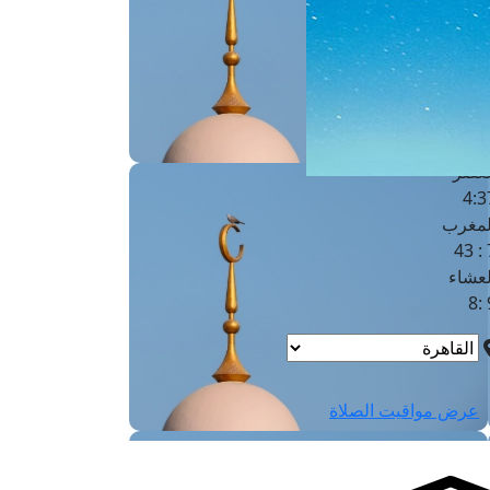
لفجر
4
لشروق
6
لظهر
1
لعصر
4:3
لمغرب
7 
لعشاء
9
عرض مواقيت الصلاة