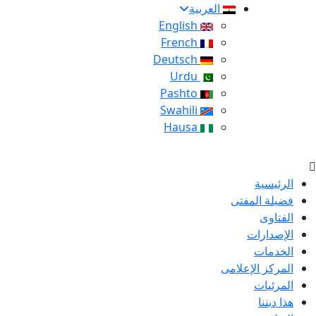
العربية
English
French
Deutsch
Urdu
Pashto
Swahili
Hausa
الرئيسية
فضيلة المفتى
الفتاوى
الإصدارات
الخدمات
المركز الإعلامى
المرئيات
هذا ديننا