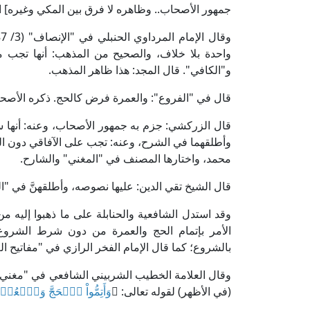
جمهور الأصحاب.. وظاهره لا فرق بين المكي وغيره] اه
واحدة بلا خلاف، والصحيح من المذهب: أنها تجب م
و"الكافي". قال المجد: هذا ظاهر المذهب.
قال في "الفروع": والعمرة فرض كالحج. ذكره الأصح
قال الزركشي: جزم به جمهور الأصحاب، وعنه: أنها سُنّ
وأطلقهما في الشرح، وعنه: تجب على الآفاقي دون المك
محمد، واختارها المصنف في "المغني" والشارح.
قال الشيخ تقي الدين: عليها نصوصه، وأطلقهنَّ في "الف
وقد استدل الشافعية والحنابلة على ما ذهبوا إليه م
الأمر بإتمام الحج والعمرة من دون شرط الشروع ف
بالشروع؛ كما قال الإمام الفخر الرازي في "مفاتيح الغيب" (5/ 296، ط. دار إحياء الترا
(في الأظهر) لقوله تعالى: ﴿
وَأَتِمُّواْ ٱلۡحَجَّ وَٱلۡعُمۡرَةَ