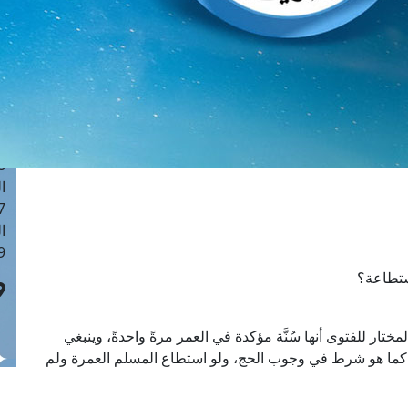
ا
 :41
ا
 :17
ا
 : 1
ا
8
ا
: 44
ا
 :9
استطاعة؟
لمختار للفتوى أنها سُنَّة مؤكدة في العمر مرةً واحدةً، وينبغي
ية؛ كما هو شرط في وجوب الحج، ولو استطاع المسلم العمرة ولم