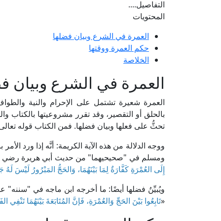
التفاصيل....
المحتويات
العمرة في الشرع وبيان فضلها
حكم العمرة ووقتها
الخلاصة
العمرة في الشرع وبيان ف
العمرة شعيرة تشتمل على الإحرام والنية والطواف
بالحلق أو التقصير، وقد تقرر مشروعيتها بالكتاب وال
تحثُّ على فعلها وبيان فضلها. فمن الكتاب قوله تعالى
ووجه الدلالة من هذه الآية الكريمة: أنَّه إذا ورد الأ
ومسلم في "صحيحيهما" من حديث أبي هريرة رضي الله 
إِلَى العُمْرَةِ كَفَّارَةٌ لِمَا بَيْنَهُمَا، وَالحَجُّ المَبْرُورُ لَيْسَ لَهُ جَزَا
ويُبيِّنُ فضلها أيضًا: ما أخرجه ابن ماجه في "سننه"
«
تَابِعُوا بَيْنَ الحَجِّ وَالعُمْرَةِ، فَإنَّ المُتَابَعَةَ بَيْنَهُمَا تَنْفِي 