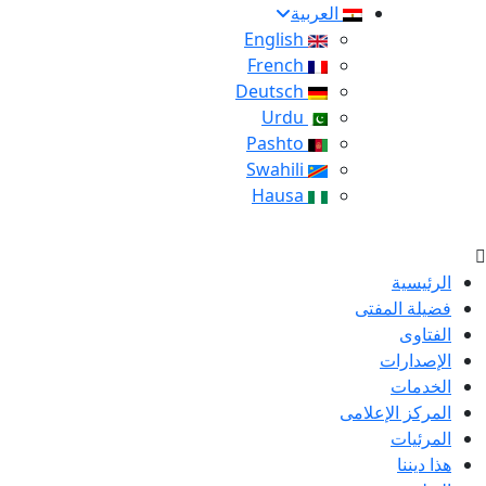
العربية
English
French
Deutsch
Urdu
Pashto
Swahili
Hausa
الرئيسية
فضيلة المفتى
الفتاوى
الإصدارات
الخدمات
المركز الإعلامى
المرئيات
هذا ديننا