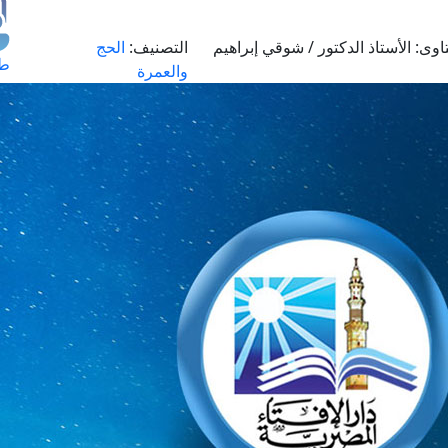
اوى:
الأستاذ الدكتور / شوقي إبراهيم
التصنيف:
الحج
طل
والعمرة
اس
حج
ال
م
الق