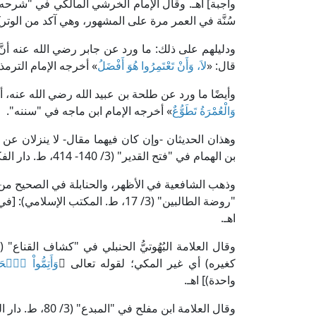
سُنَّة في العمر مرة على المشهور، وهي آكد من الوتر] 
ودليلهم على ذلك: ما ورد عن جابر رضي الله عنه أنَّ 
قال: «
لاَ، وَأَنْ تَعْتَمِرُوا هُوَ أَفْضَلُ
» أخرجه الإمام الترم
وأيضًا ما ورد عن طلحة بن عبيد الله رضي الله عنه، 
وَالْعُمْرَةُ تَطَوُّعٌ
» أخرجه الإمام ابن ماجه في "سننه".
وهذان الحديثان -وإن كان فيهما مقال- لا ينزلان عن د
بن الهمام في "فتح القدير" (3/ 140- 414، ط. دار الفكر).
وذهب الشافعية في الأظهر، والحنابلة في الصحيح من ا
"روضة الطالبين" (3/ 17، ط. المكتب ا
اهـ.
كغيره) أي غير المكي؛ لقوله تعالى ﴿
وَأَتِمُّواْ ٱلۡح
واحدة)] اهـ.
وقال العلامة اب