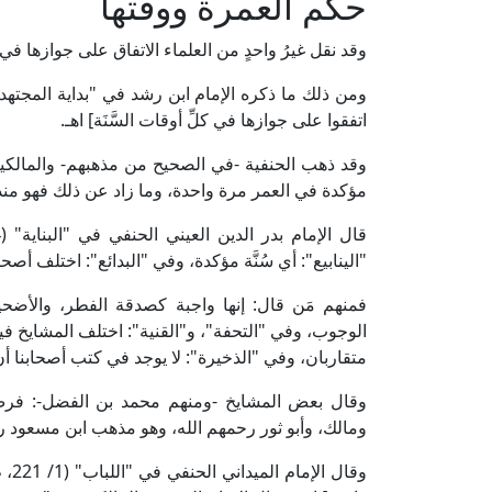
حكم العمرة ووقتها
وقد نقل غيرُ واحدٍ من العلماء الاتفاق على جوازها في ك
اتفقوا على جوازها في كلِّ أوقات السَّنَة] اهـ.
وقد ذهب الحنفية -في الصحيح من مذهبهم- والمالكية، و
مؤكدة في العمر مرة واحدة، وما زاد عن ذلك فهو من
"الينابيع": أي سُنَّة مؤكدة، وفي "البدائع": اختلف أصحاب
فمنهم مَن قال: إنها واجبة كصدقة الفطر، والأضحية،
الوجوب، وفي "التحفة"، و"القنية": اختلف المشايخ فيه
متقاربان، وفي "الذخيرة": لا يوجد في كتب أصحابنا أن
وقال بعض المشايخ -ومنهم محمد بن الفضل-: فرض ك
ومالك، وأبو ثور رحمهم الله، وهو مذهب ابن مسعود رض
وقال