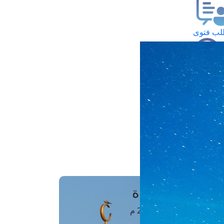
ب فتوى
تعلام عن فتوى
ز موعد
فتوى الهاتفية
َواقِيتُ الصَّـــلاة
اهرة · 07 أغسطس 2026 م