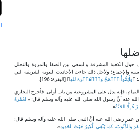
ا
ضلها
 حول الكعبة المشرفة والسعي بين الصفا والمروة والتحلل
سنة والإجماع؛ ولأجل ذلك جاءت الأحاديث النبوية الشريفة التي
: ﴿
وَأَتِمُّواْ ٱلۡحَجَّ وَٱلۡعُمۡرَةَ للهِ
﴾ [البقرة: 196].
مر بالتمام، فإنه يدل على المشروعية مِن باب أولى. فأخرج البخاري
عنه أنَّ رسول الله صلى الله عليه وآله وسلم قال: «
العُمْرَةُ
ءٌ إِلَّا الجَنَّةُ
».
 عن عمر رضي الله عنه أنَّ النبي صلى الله عليه وآله وسلم قال:
الفَقْرَ والذُّنُوبَ، كَمَا يَنْفِي الْكِيرُ خَبَثَ الحَدِيدِ
».