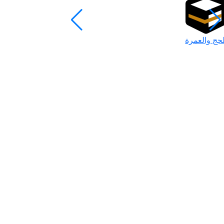
لحج والعمرة
رمضان