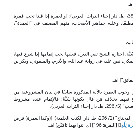
ـ.
وقال الإمام المرداوي الحنبلي في "الإنصاف" (3/ 387، ط. دار إحياء التراث العربي): [والعمرة إذا قلنا تجب فمرة
طلقًا، وعليه جماهير الأصحاب، منهم المصنف في "العمدة"،
اب.
َة، اختاره الشيخ تقي الدين، فعليها يجب إتمامها إذا شرع فيها،
ي، نص عليه في رواية عبد الله، والأثرم، والميموني، وبكر بن
ائق"] اهـ.
ن وجوب العمرة بالآية المذكورة سابقًا في بيان المشروعية من
يهما بخلاف مَن قال بكونها سُنَّةً؛ فالإتمام عنده مشروط
ث العربي).
وقال العلامة الخطيب الشربيني الشافعي في "مغني المحتاج" (2/ 206، ط. دار الكتب العلمية): [(وكذا العمرة) فرض
 لِلَّهِ
﴾ [البقرة: 196] أي ائتوا بهما تامَّيْن] اهـ.