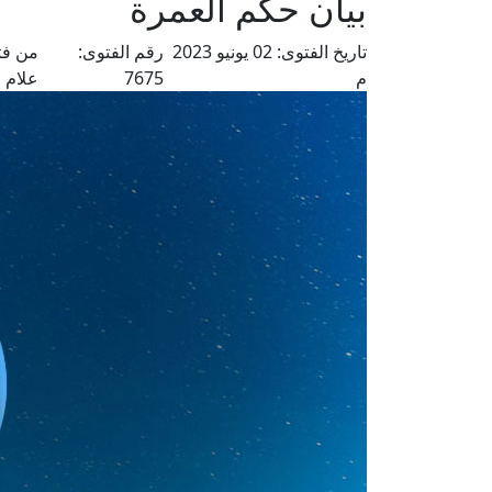
بيان حكم العمرة
تاريخ الفتوى:
02 يونيو 2023
رقم الفتوى:
من فت
م
7675
علام