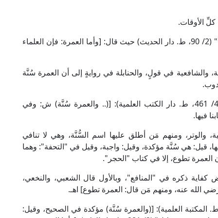
لِّ الأوقات.
ومن ذلك ما ذكره الإمام ابن رشد في "بداية المجتهد" (2/ 90، ط. دار الحديث) حيث قال: [وأما العمرة: فإن العلماء
الشافعية في قولٍ، والحنابلة في روايةٍ إلى أن العمرة سُنَّة
دوب.
قال الإمام بدر الدين العيني الحنفي في "البناية" (4/ 461، ط. دار الكتب العلمية): [(.. والعمرة سُنَّة) ش: وفي
نا فيها.
 والوتر، ومنهم مَن أطلق عليها اسم السُّنَّة، وهي لا تنافي
ا، قيل: هي سُنَّة مؤكدة، وقيل: واجبة، وقيل في "التحفة": وهما
 العمرة تطوع، إلا في كتاب "الحجر".
فاية ذكره في "المنافع"، وبالأول قال الشعبي، والنخعي،
ي الله عنه، ومنهم مَن قال: العمرة تطوع] اهـ.
 الإمام الميداني الحنفي في "اللباب" (1/ 221، ط. المكتبة العلمية): [(والعمرة سُنَّة) مؤكدة في الصحيح، وقيل: