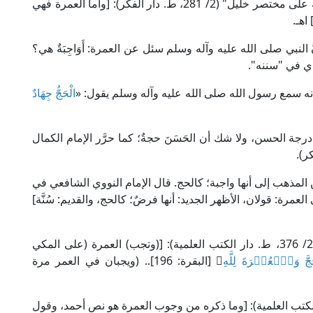
واجبة] اهـ. وقال الإمام الخرشي المالكي في "شرحه على مختصر خليل" (2/ 281، ط. دار الفكر): [وأما العمرة فهي
اهـ.
النبي صلى الله عليه وآله وسلم سئل عن العمرة: أَوَاجِبَةٌ هي؟
ذي في "سننه".
أنه سمع رسول الله صلى الله عليه وآله وسلم يقول: «
الْحَجُّ جِهَادٌ
رجة الحسن، ولا شك أن الحَسَنَ حجةٌ؛ كما حرَّر الإمام الكمال
لمذهب إلى أنها واجبة؛ كالحج. قال الإمام النووي الشافعي في
لإسلامي): [في العمرة: قولان، الأظهر الجديد: أنها فرضٌ؛ كالحج، والقديم: سُنَّة]
وقال العلامة البُهُوتيُّ الحنبلي في "كشاف القناع" (2/ 376، ط. دار الكتب العلمية): [(وتجب) العمرة (على المكي
َجَّ وَٱلۡعُمۡرَةَ لِلَّهِ
﴾ [البقرة: 196].. (ويجبان في العمر مرة
ن مفلح في "المبدع" (3/ 80، ط. دار الكتب العلمية): [وما ذكره من وجوب العمرة هو نص أحمد، وقول