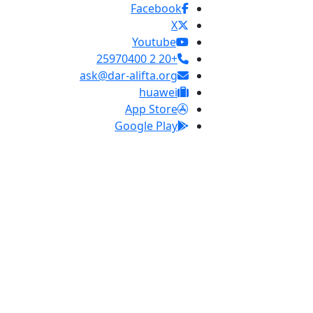
Facebook
X
Youtube
+20 2 25970400
ask@dar-alifta.org
huawei
App Store
Google Play