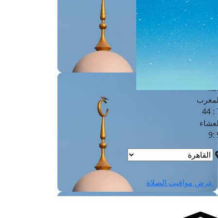
لفجر
4
لشروق
6
لظهر
1
لعصر
4:3
لمغرب
7 
لعشاء
9
عرض مواقيت الصلاة