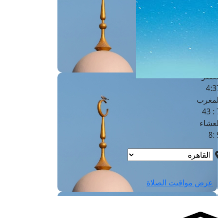
لفجر
4
لشروق
6
لظهر
1
لعصر
4:3
لمغرب
7 
لعشاء
9
عرض مواقيت الصلاة