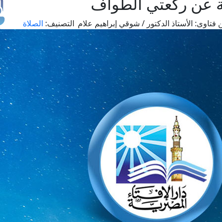
بة عن ركعتي الطواف
 فتاوى:
الأستاذ الدكتور / شوقي إبراهيم علام
التصنيف:
الصلاة
طل
اس
حج
ال
م
الق