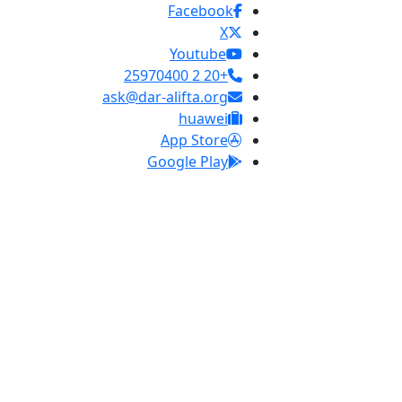
Facebook
X
Youtube
+20 2 25970400
ask@dar-alifta.org
huawei
App Store
Google Play