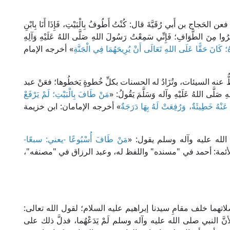
اج بن أَبي رُقَيَّةَ قال: كُنْتُ أَطُوفُ بِالْبَيْتِ، فَإِذَا أَنَا بِابْنِ
ْثِرُوا مِنَ الطَّوَافِ؛ فَإِنِّي سَمِعْتُ رَسُولَ اللهِ صَلَّى اللهُ عَلَيْهِ وَآلِهِ
؛ كَانَ حَقًّا عَلَى اللهِ تَعَالَى أَنْ يُرِيحَهُمَا فِي الْجَنَّةِ
» أخرجه الإمام
ُ عنه السيئات، وتُزَادُ له الحسنات بكلِّ خُطوةٍ يَخطُوها؛ فعَنْ عبد
َّى اللهُ عَلَيْهِ وآله وَسَلَّمَ يَقُولُ: «
مَنْ طَافَ بِالْبَيْتِ؛ لَمْ يَرْفَعْ
 عَنْهُ خَطِيئَةٌ، وَرُفِعَتْ لَهُ بِهَا دَرَجَةٌ
» أخرجه الإمامان: ابن خزيمة
لله عليه وآله وسلم يقول: «
مَنْ طَافَ أُسْبُوعًا -يعني: سبعًا-
أئمة: أحمد في "مسنده" واللفظ له، وعبد الرزاق في "مصنفه"،
تهما خلف مقامِ سيدنا إبراهيم عليه السلام؛ لقول الله تعالى:
قرة: 125]، ولأنَّ النبي صلى الله عليه وآله وسلم لَمْ يَدَعْهُما، فدلَّ ذلك على