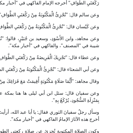
رَكْعَتَيِ الطَّوَافِ" أخرجه الإمام الفاكهي في "أخبار مك
وعن سالم قال: "تُجْزِئُ الْمَكْتُوبَةُ مِنْ رَكْعَتَيِ الط
وعن كَيْسان قال: "تُجْزِئُ الْمَكْتُوبَةُ مِنْ رَكْعَتَيِ الطَّوَاف
وعن مجاهد، وابن الأَسْوَدِ، وسعيد بن جُبَيْرٍ، قالوا: "تُجْز
شيبة في "المصنف"، والفاكهي في "أخبار مكة".
وعن عطاء قال: "تَجْزِيكَ الْفَرِيضَةُ مِنْ رَكْعَتَيِ الطَّوَافِ ق
وعن أبي الشعثاء قال: "تُجْزِئُ الْمَكْتُوبَةُ مِنْ رَكْعَتَيِ السُّ
وقال مجاهد: "أَيُّمَا صَلَاةٍ مَكْتُوبَةٍ أُقِيمَتْ مَعَ فَرَاغِكَ مِنْ سُب
وعن سفيان قال: سئل ابن أبي ليلى ها هنا بمكة عمن
بِمَنْزِلَةِ السُّجُودِ، يُرْكَعُ بِهِ".
وسأل رجلٌ سفيانَ الثوري فقال: يا أبا عبد الله، أرأيتَ ر
أخرج هذه الآثارَ الإمامُ الفاكهي في "أخبار مكة".
وكون الصلاة المكتوبة تُجزئ عن صلاة ركعتي الطواف يُ