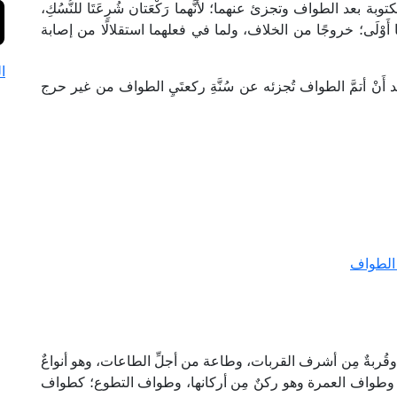
كتوبة بعد الطواف وتجزئ عنهما؛ لأنَّهما رَكْعَتان شُرِعَتَا للنُّسُكِ،
ا أَوْلَى؛ خروجًا من الخلاف، ولما في فعلهما استقلالًا من إصابة
ا
َنْ أتمَّ الطواف تُجزئه عن سُنَّةِ ركعتَيِ الطواف من غير حرج
 الطواف
وقُربةٌ مِن أشرف القربات، وطاعة من أجلِّ الطاعات، وهو أنواعٌ
 وطواف العمرة وهو ركنٌ مِن أركانها، وطواف التطوع؛ كطواف