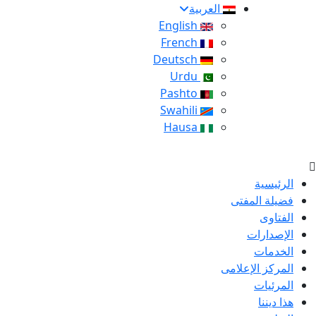
العربية
English
French
Deutsch
Urdu
Pashto
Swahili
Hausa
الرئيسية
فضيلة المفتى
الفتاوى
الإصدارات
الخدمات
المركز الإعلامى
المرئيات
هذا ديننا