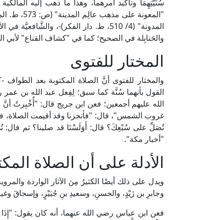
سُنِّيَّتِهِمَا وتأكيد أمرهما، وهذا ما ذهب إليه المال
"المعونة على
والحَنابِلة في الصحيح؛ كما في "كشاف القناع" لأبي السعادات البُهُوتِيِّ (2/ 84
المختار للفتوى
والمختار للفتوى أنَّ الصلاة المكتوبة بعد الطوا
القول بأنهما سُنَّة كما سبق؛ لِفِعل عبد الله بن عمر
الله عليهم أجمعين؛ فعن ابن جريج قال: "أُخْبِرتُ أنّ
غروب الشمس"، قال: "فأنجزنا وقد أقيمت الصلاة، فصلينا 
تُصَلِّ على سُبْعِكَ؟ قال: أَوَلَسْنَا قد صلينا؟ ثم قال: تُجْ
"أخبار مكة".
الأدلة على أن الصلاة الم
ويدل على ذلك أيضًا الكثيرُ مِنَ الآثار الواردة والمر
وجابرِ بن زَيْدٍ، والحسنِ، وسعيدِ بنِ جُبَيْرٍ، وإسحاقَ وغ
فعن ابن عباس رضي الله عنهما، أنه كان يقول: "إِذَا فَرَغَ الرَّجُ