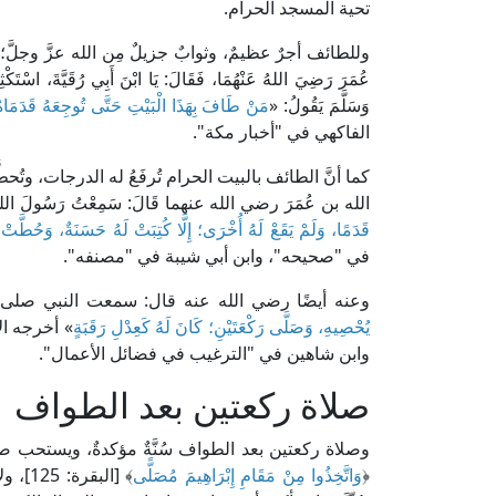
تحية المسجد الحرام.
وللطائف أجرٌ عظيمٌ، وثوابٌ جزيلٌ مِن الله عزَّ وجلَّ؛ فعن الحَج
عُمَرَ رَضِيَ اللهُ عَنْهُمَا، فَقَالَ: يَا ابْنَ أَبِي رُقَيَّةَ، اسْتَك
وَسَلَّمَ يَقُولُ: «
مَنْ طَافَ بِهَذَا الْبَيْتِ حَتَّى تُوجِعَهُ قَدَمَاهُ
الفاكهي في "أخبار مكة".
كما أنَّ الطائف بالبيت الحرام تُرفَعُ له الدرجات، وتُحطّ
الله بن عُمَرَ رضي الله عنهما قَالَ: سَمِعْتُ رَسُولَ اللهِ صَل
قَدَمًا، وَلَمْ يَقَعْ لَهُ أُخْرَى؛ إِلَّا كُتِبَتْ لَهُ حَسَنَةٌ، وَحُطَّتْ
في "صحيحه"، وابن أبي شيبة في "مصنفه".
وعنه أيضًا رضي الله عنه قال: سمعت النبي صلى ا
يُحْصِيهِ، وَصَلَّى رَكْعَتَيْنِ؛ كَانَ لَهُ كَعِدْلِ رَقَبَةٍ
» أخرجه ال
وابن شاهين في "الترغيب في فضائل الأعمال".
صلاة ركعتين بعد الطواف
وصلاة ركعتين بعد الطواف سُنَّةٌ مؤكدةٌ، ويستحب صلا
﴿
وَاتَّخِذُوا مِنْ مَقَامِ إِبْرَاهِيمَ مُصَلًّى
﴾ [الب