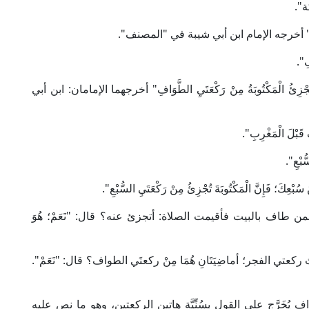
ة".
َّوَافِ" أخرجه الإمام ابن أبي شيبة في "المصنف".
ِ".
ِئُ الْمَكْتُوبَةُ مِنْ رَكْعَتَيِ الطَّوَافِ" أخرجهما الإمامان: ابن أبي
َبْلَ الْمَغْرِبِ".
بْعِ".
ْعِكَ؛ فَإِنَّ الْمَكْتُوبَةَ تُجْزِئُ مِنْ رَكْعَتَيِ السُّبْعِ".
 طاف بالبيت فأقيمت الصلاة: أتجزئ عنه؟ قال: "نَعَمْ؛ هُوَ
كعتي الفجر؛ أماضِيَتَانِ هُمَا مِنْ ركعتَي الطواف؟ قال: "نَعَمْ".
خَرَّج على القول بسُنِّيَّة هاتين الركعتين، وهو ما نص عليه