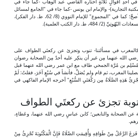
كية في أحدِ أقوالٍ ثلاثةٍ اختاره القاضي عبد الوهاب -كما جاء في
 مذهب عالِم المدينة" (ص: 573، ط. المكتبة التجارية)- والإمام ابن يونس -كما جاء في "الجامع لمسائل
المدونة" (4/ 510، ط. دار الفكر)-، والشَّافعيَّة في الأصحِّ؛ كما في "المجموع" للإمام النووي (8/ 62، ط. دار الفكر)،
4، ط. دار الكتب العلمية).
ف -كالمغرب في مسألتنا- تنوب وتجزئ عن ركعتَي الطواف على
 رضي الله عنهما مِن غير أن ينكِر عليه أحدٌ مِنَ الصحابة رضوان
َ مُسْلِم بن مُرَّة الجمحي طاف مع ابن عمر رضي الله عنهما قبل
المغرب، ثم قام ولم يُصَلِّ، فأنشأ في سُبْعٍ آخَرَ، فقلتُ: لَمْ
زِئُ هَذِهِ الصَّلَاةُ مِن رَكْعَتَيِ السُّبْعِ" أخرجه الإمام الفاكهي في
كتوبة تجزئ عن ركعتَي الطواف
وية عن الصحابة والتابعين؛ كابن عباسٍ رضي الله عنهما، وعَطاءٍ،
يرهم.
لُ مِنْ طَوَافِهِ وَأُقِيمَتِ الصَّلَاةُ فَإِنَّ الْمَكْتُوبَةَ تُجْزِئُ مِنْ