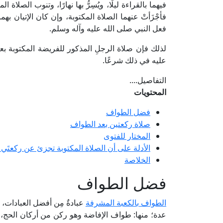
فيهما بالقراءة ليلًا، ويُسِرُّ بها نهارًا، وتنوب الصلاة الم
فأجْزَأتْ عنهما الصلاة المكتوبة، وإن كان الإتيان بهم
فعل النبي صلى الله عليه وآله وسلم.
لذلك فإن صلاة الرجلِ المذكور للفريضة المكتوبة بعد أ
عليه في ذلك شرعًا.
التفاصيل....
المحتويات
فضل الطواف
صلاة ركعتين بعد الطواف
المختار للفتوى
الأدلة على أن الصلاة المكتوبة تجزئ عن ركعتَي
الخلاصة
فضل الطواف
الطواف بالكعبة المشرفة
عبادةٌ مِن أفضل العبادات، 
عدة؛ منها: طواف الإفاضة وهو ركن من أركان الحج،