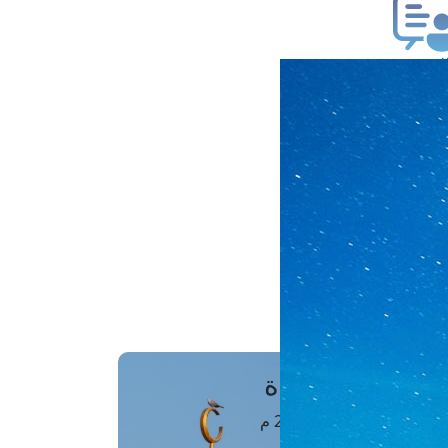
ب فتوى
تعلام عن فتوى
ز موعد
فتوى الهاتفية
َواقِيتُ الصَّـــلاة
اهرة · 08 أغسطس 2026 م