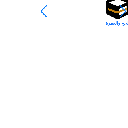
لحج والعمرة
رمضان