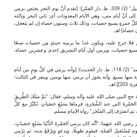
قال العلامة الخرشي المالكي في "شرح مختصر خليل" (2/ 339، ط. دار الفكر): [تقدم أنَّ يوم النحر يختص برمي
 أنَّ أيام منى، وهي الأيام المعدودات أي: ثاني النحر وثالثه
 كلَّ جمرةٍ بسبع حصيات، وذلك ثلاث وستون حصاة إن لم يتعجل،
حصاة] اهـ.
ق فلا حرج عليه، ويكون عددُ ما يرميه حينئذٍ مِن حصيات تسعًا
بسبع حصيات، ويرمي أول أيام التشريق إحدى وعشرين حصاة،
قال الإمام ابن رشد في "بداية المجتهد ونهاية المقتصد" (2/ 118، ط. دار الحديث): [وأنه يرمي في كلِّ يومٍ من أيام
نها بسبع. وأنه يجوز أن يرمي منها يومين وينفر في الثالث؛
203]] اهـ.
النبي صلى الله عليه وآله وسلم، فقال: "ثمَّ سَلَكَ الطَّريقَ
مْرةَ التي عند الشَّجَرةِ، فرماها بسَبْعِ حَصَياتٍ -يُكَبِّرُ مع كلِّ
، ثم انصَرَفَ إلى المَنْحَر" رواه الإمام مسلم.
 عنهما: "أنَّه كان يرمي الجَمْرةَ الدُّنْيا بسَبْعِ حَصَياتٍ،
فيقوم مُسْتَقبِلَ القبلةِ، فيقوم طويلًا، ويدعو ويَرْفَعُ يديه، ثم يَرْمي