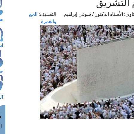
 التشريق
اوى:
الأستاذ الدكتور / شوقي إبراهيم
التصنيف:
الحج
طل
والعمرة
اس
حج
ال
م
الق