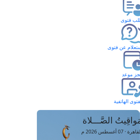
ب فتوى
تعلام عن فتوى
ز موعد
فتوى الهاتفية
َواقِيتُ الصَّـــلاة
اهرة · 07 أغسطس 2026 م