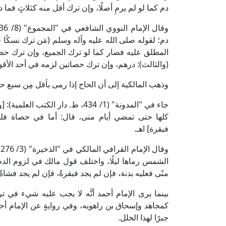
دم كما لو لم يرمِ أصلًا، وإن ترك أقل منه كثلاثٍ فما د
دم؛ لقوله صلى الله عليه وآله وسلم (مَن ترك نسكًا ف
المطلق عليه فصار كما لو ترك الجميع، وإن ترك حصاةً ف
(والثالث): درهم، وإن ترك حصاتين لزمه في أحد الأقوال 
وذهب المالكية إلى أن الحاج إذا رمى بأقل مِن سبع ح
جاء في "المدونة" (1/ 434، ط. دار
كلها حتى تمضي أيام منى، قال: أما في حصاة فليه
فبقرة] اهـ.
و
الشمس رماها ليلًا، واختلف قول مالك في لزوم الدم،
منًى فعليه بدنة، فإن لم يجد فبقرةً، فإن لم يجد فشاة
بينما يرى الإمام أحمد أنَّه لا يجب عليه شيء في
كمجاهد وإسحاق بن راهويه، وفي روايةٍ عن الإمام أحم
جبرًا لهذا الخلل.