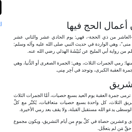
 أعمال الحج فيها
ا
حر -العاشر من ذي الحجة-، فهي: يوم الحادي عشر والثاني عشر
منى"، وهي الواردة في حديث النبي صلى الله عليه وآله وسلم:
 من رواية أبي المليح عن نُبَيْشَةَ الهذلي رضي الله عنه.
ها: رمي الجمرات الثلاث، وهي: الجمرة الصغرى أو الدُّنيا، وهي
 العقبة الكبرى، وتوجد في آخِر مِنى.
تشريق
مى جمرة العقبة يوم العيد بسبعِ حصيات، أمَّا الجمرات الثلاث
ق الثلاث، كل واحدة بسبع حصيات متعاقبات، يُكبِّر مع كلِّ
والوسطى يدعو الله مستقبل القبلة، ولا يقف بعد رمي الأخيرة.
 وعشرين حصاة في كلِّ يومٍ من أيام التشريق، ويكون مجموع
ِ مَن لم يتعجَّل.