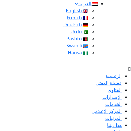
العربية
English
French
Deutsch
Urdu
Pashto
Swahili
Hausa
الرئيسية
فضيلة المفتى
الفتاوى
الإصدارات
الخدمات
المركز الإعلامى
المرئيات
هذا ديننا