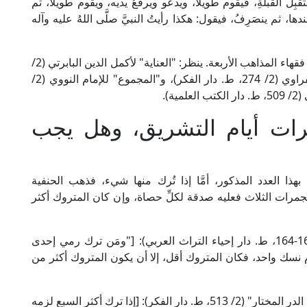
تقبِلَ القبلةِ، فيقوم طويلًا، ويدعو ويرفَعُ يديه، ويقوم طويلًا، ثم
عندها، ثم ينصَرِفُ، فيقول: هكذا رأيتُ النبيَّ صلَّى اللهُ عليه وآله
فالحديثان نصان صريحان في صفة الرمي، وعلى هذا فقهاء المذاهب الأربعة. ينظر: "العناية" لأكمل الدين البابرتي (2/
485، ط. دار الفكر)، و"الفواكه الدواني" للعلامة النفراوي (2/ 274، ط. دار الفكر)، و"المجموع" للإمام النووي (2/
ات أيام التشريق، وهل يجب
ذا العدد المذكور، أمَّا إذا تُرك منها شيء، فذهب الحنفية
جمرات الثلاث فعليه صدقة لكلِّ حصاة، وإن كان المتروك أكثر
قال العلامة المرغيناني الحنفي في "الهداية" (1/ 163-164، ط. دار إحياء التراث العربي): ["ومَن ترك رمي إحدى
وم نسك واحد، فكان المتروك أقل، إلا أن يكون المتروك أكثر من
وقال العلامة ابن عابدين الحنفي في "رد المحتار على الدر المختار" (2/ 513، ط. دار الفكر): [إذا ترك أكثر السبع لزمه