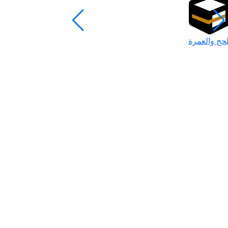
لحج والعمرة
رمضان