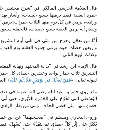
جمرة العقبة فقط يرميها بسبع حصيات، وأشار بهذا إلى
ورابعه، يرمي في كلِّ يومٍ منها الثلاث جمرات: يرمي
وتقدم أنه يرمي العقبة بسبع حصيات، فالجملة سبعون 
أمَّا مَن تعجَّل وخرج مِن منًى في ثاني أيام التشري
وأربعين حصاة، حيث يرمي جمرة العقبة يوم العيد 
وكذلك اليوم الثاني.
التشريق ثلاث جمار بواحد وعشرين حصاة، كل جمرة م
لقوله تعالى: ﴿
فَمَنْ تَعَجَّلَ فِي يَوْمَيْنِ فَلَا إِثْمَ عَلَيْهِ
﴾ [البقرة: 
وقد روى جابر بن عبد الله رضي الله عنهما في صفة حج 
الوُسْطى التي تَخْرُجُ على الجَمْرةِ الكُبْرى، حتى أتى الجَ
حصاةٍ منها- مِثْلَ حَصَى الخَذْفِ، رَمَى مِن بطْنِ الوادي
وروى البخاري ومسلم في "صحيحيهما" عن ابن عمر رضي الله
يُكَبِّرُ على إِثْرِ كلِّ حصاةٍ، ثم يتقَدَّمُ حتى يُسْهِلَ، 