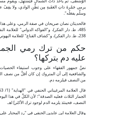
الوُسْطى، ثم يأخذُ ذاتَ الشِّمالِ فيَسْتَهِلُ، ويقوم مس
يرمي جَمْرةَ ذاتِ العَقَبةِ مِن بَطْنِ الوادي، ولا يقِفُ 
وسلَّم يفعَلُه".
238، ط. دار الفكر)، و"كشاف القناع" للعلامة البهوتي (2/ 509، ط. دار الكتب العلمية).
حكم من ترك رمي الجمر
عليه دم بتركها؟
نصَّ جمهور الفقهاء على وجوب استيفاء الحصيات به
والشافعية إلى أن المتروك إن كان أقلَّ من نصف ال
من النصف فيلزمه دم.
الجمار الثلاث فعليه الصدقة"؛ لأن الكلَّ في هذا الي
النصف، فحينئذ يلزمه الدم لوجود ترك الأكثر] اهـ.