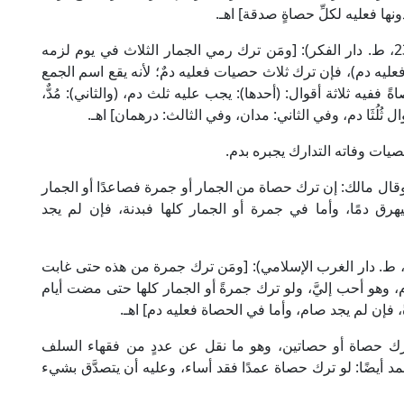
ونها فعليه لكلِّ حصاةٍ صدقة] اهـ.
وقال الإمام النووي الشافعي في "المجموع" (8/ 236، ط. دار الفكر): [ومَن ترك رمي الجمار الثلاث في يوم لزمه
عليه دم)، فإن ترك ثلاث حصيات فعليه دمٌ؛ لأنه يقع اسم الجمع
فيه ثلاثة أقوال: (أحدها): يجب عليه ثلث دم، (والثاني): مُدٌّ،
ثُلُثَا دم، وفي الثاني: مدان، وفي الثالث: درهمان] اهـ.
صيات وفاته التدارك يجبره بدم.
 الكتب العلمية): [وقال مالك: إن ترك حصاة من الجمار أو جمرة فصاعدًا أو الجمار
رق دمًا، وأما في جمرة أو الجمار كلها فبدنة، فإن لم يجد
قال الإمام القرافي المالكي في "الذخيرة" (3/ 276، ط. دار الغرب الإسلامي): [ومَن ترك جمرة من هذه حتى غابت
 وهو أحب إليَّ، ولو ترك جمرةً أو الجمار كلها حتى مضت أيام
ً، فإن لم يجد صام، وأما في الحصاة فعليه دم] اهـ.
 ترك حصاة أو حصاتين، وهو ما نقل عن عددٍ من فقهاء السلف
د أيضًا: لو ترك حصاة عمدًا فقد أساء، وعليه أن يتصدَّق بشيء