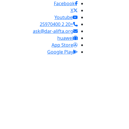
Facebook
X
Youtube
+20 2 25970400
ask@dar-alifta.org
huawei
App Store
Google Play