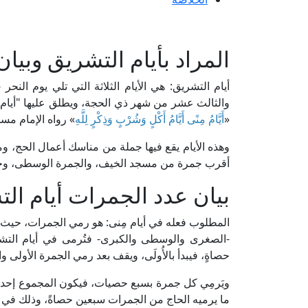
المراد بأيام التشريق وبيان
أيام التشريق: هي الأيام الثلاثة التي تلي يوم الن
والثالث عشر من شهر ذي الحجة، ويطلق عليها "أيام 
«
أَيَّامُ مِنًى أَيَّامُ أَكْلٍ وَشُرْبٍ وَذِكْرٍ لِلَّهِ
» رواه الإمام مسلم
وهذه الأيام يقع فيها جملة من مناسك أعمال الحج، ومن
أقرب جمرة من مسجد الخيف، والجمرة الوسطى، وجمرة
بيان عدد الجمرات أيام ال
المطلوب فعله في أيام مِنى: هو رمي الجمرات، حيث تر
-الصغرى والوسطى والكبرى- فتُرمى في أيام التشري
حصاةٍ، فيبدأ بالأُولَى، ويقف بعد رمي الجمرة الأولى 
ويَرمِي كل جمرة بسبع حصيات، فيكون المجموع إحدى
ما يرميه الحاج من الجمرات سبعين حصاةً، وذلك في حقّ