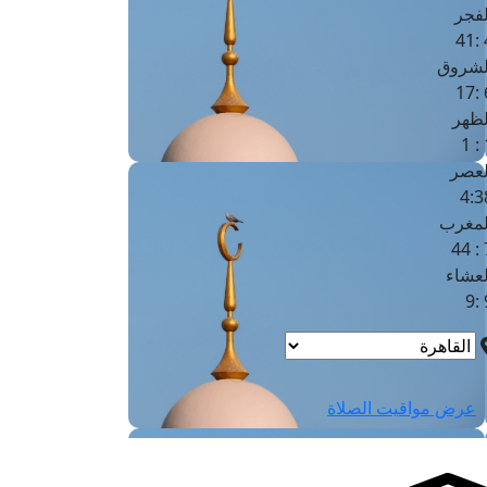
لفجر
4
لشروق
6
لظهر
1
لعصر
4:3
لمغرب
7 
لعشاء
9
عرض مواقيت الصلاة