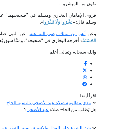
نكون من المبشرين.
فروى الإمامان البخاري ومسلم في "صحيحيهما" عن 
وسلم قال: «
بَشِّرُوا وَلَا تُنَفِّرُوا
».
وعن
أنس بن مالك رضي الله عنه
، عن النبي صلى
الحَسَنَةُ
» أخرجه البخاري في "صحيحه". وممَّا سبق يُعل
والله سبحانه وتعالى أعلم.
اقرأ أيضا :
مدى مطلوبية صلاة عيد الأضحى بالنسبة للحاج
هل يُطلب من الحاج صلاة
عيد الأضحى
؟
حث الشرع على العدل والإنصاف بغض النظر عن 