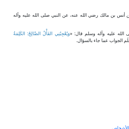
أنس بن مالك رضي الله عنه، عن النبي صلى الله عليه وآله
 الله عليه وآله وسلم قال: «
وَيُعْجِبُنِي الفَأْلُ الصَّالِحُ: الكَلِمَةُ
َم الجواب عما جاء بالسؤال.
الأشخاص