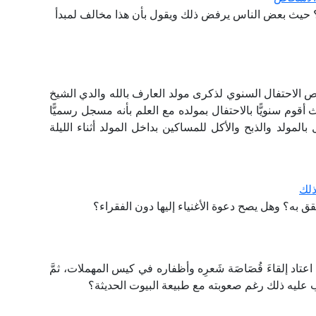
؟ حيث بعض الناس يرفض ذلك ويقول بأن هذا مخالف لمبدأ
ص الاحتفال السنوي لذكرى مولد العارف بالله والدي الشيخ
وم سنويًّا بالاحتفال بمولده مع العلم بأنه مسجل رسميًّا
بالمولد والذبح والأكل للمساكين بداخل المولد أثناء الليلة
ذلك
قق به؟ وهل يصح دعوة الأغنياء إليها دون الفقراء؟
اد إلقاءَ قُصَاصَة شَعرِه وأظفاره في كيس المهملات، ثمَّ
ب عليه ذلك رغم صعوبته مع طبيعة البيوت الحديثة؟