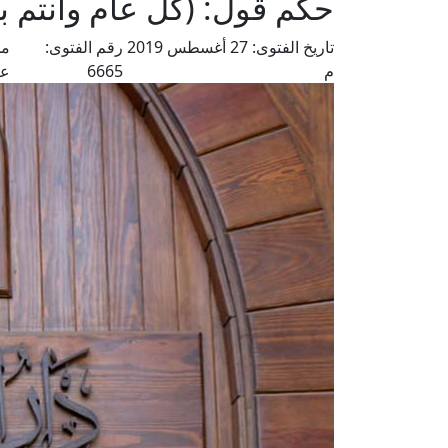
حكم قول: (كل عام وأنتم ب
تاريخ الفتوى:
27 أغسطس 2019
رقم الفتوى:
من
م
6665
عل