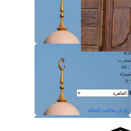
لفجر
4
لشروق
6
لظهر
1
لعصر
4:3
لمغرب
7 
لعشاء
9
عرض مواقيت الصلاة