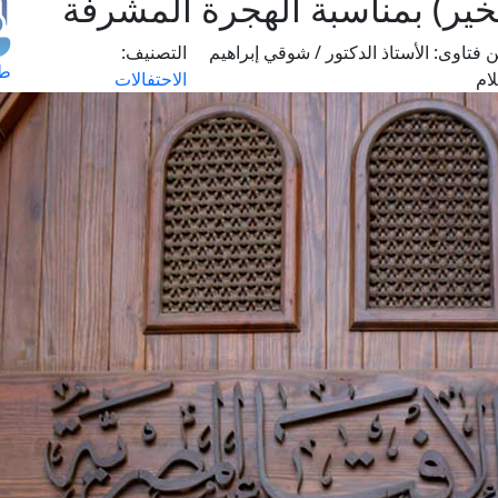
خير) بمناسبة الهجرة المشرفة
 فتاوى:
الأستاذ الدكتور / شوقي إبراهيم
التصنيف:
طل
ام
الاحتفالات
اس
حج
ال
م
الق