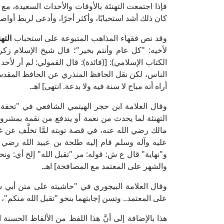
فإذا اجتمعت التهنئة بالأوقات والأحداث السعيدة، مع 
كان ذلك أشد استحبابًا، وأكثر أجرًا، وأدعى لربط أواص
وقد نص فقهاء المذاهب المتبوعة على استحباب
الته
الكتاب الإسلامي): [(فائدة): قال القمولي: لم أر لأحد 
الناس، لكن نقل الحافظ المنذري عن الحافظ المقدسي
أراه أنه مباح لا سنة فيه ولا بدعة. انتهى] اهـ.
التهنئة لما يحدث من نعمة أو يندفع من نقمة بمشر
مالك رضي الله عنه، في قصة توبته لمَّا تخلَّف عن غز
عليه وآله وسلم قام إليه طلحة بن عبيد الله رضي ا
و"نهاية" قال ع ش: قوله: مر "تقبل الله" إلخ أي: ونح
والشهر على المعتمد مع المصافحة] اهـ.
على المعتمد.. وتسن إجابتهما بنحو "تقبل الله منكم"، "أ
هذا بالإضافة إلى أنَّ هذا اللفظ من الألفاظ الحسنة 