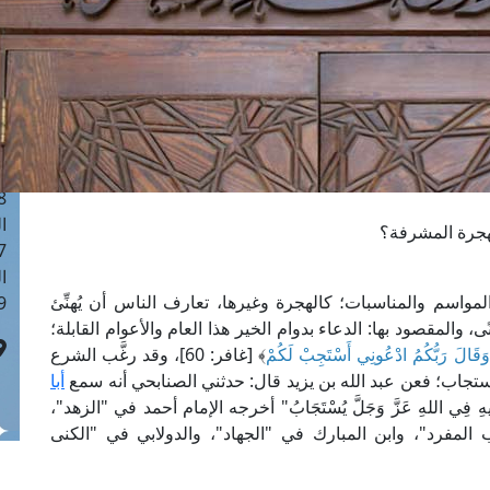
ا
 :41
ا
 :17
ا
 : 1
ا
8
ا
لهجرة المشرفة؟
: 44
ا
المواسم والمناسبات؛ كالهجرة وغيرها، تعارف الناس أن يُهنِّئ
 :9
ى، والمقصود بها: الدعاء بدوام الخير هذا العام والأعوام القابلة؛
وَقَالَ رَبُّكُمُ ادْعُونِي أَسْتَجِبْ لَكُمْ
﴾ [غافر: 60]، وقد رغَّب الشرع
تجاب؛ فعن عبد الله بن يزيد قال: حدثني الصنابحي أنه سمع
أبا
ِأَخِيهِ فِي اللهِ عَزَّ وَجَلَّ يُسْتَجَابُ" أخرجه الإمام أحمد في "الزهد"،
المفرد"، وابن المبارك في "الجهاد"، والدولابي في "الكنى