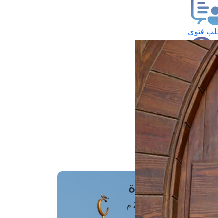
ب فتوى
تعلام عن فتوى
ز موعد
فتوى الهاتفية
َواقِيتُ الصَّـــلاة
اهرة · 07 أغسطس 2026 م