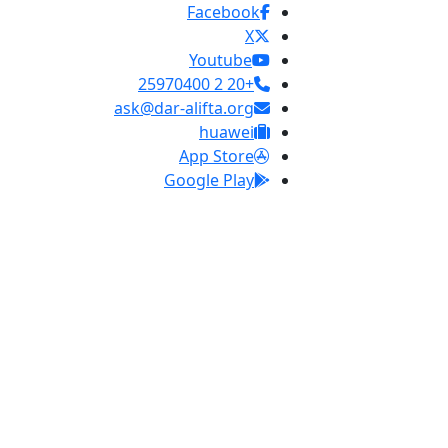
Facebook
X
Youtube
+20 2 25970400
ask@dar-alifta.org
huawei
App Store
Google Play