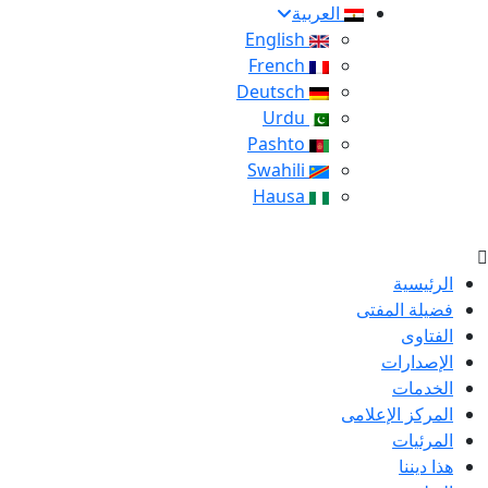
العربية
English
French
Deutsch
Urdu
Pashto
Swahili
Hausa
الرئيسية
فضيلة المفتى
الفتاوى
الإصدارات
الخدمات
المركز الإعلامى
المرئيات
هذا ديننا