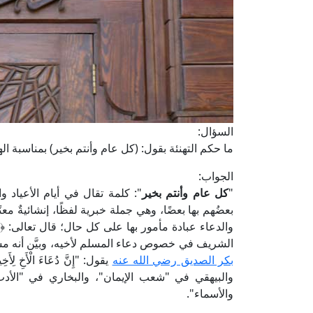
السؤال:
ما حكم التهنئة بقول: (كل عام وأنتم بخير) بمناسبة ا
الجواب:
"
كل عام وأنتم بخير
": كلمة تقال في أيام الأعياد و
بعضُهم بها بعضًا، وهي جملة خبرية لفظًا، إنشائيةٌ معنً
والدعاء عبادة مأمور بها على كل حال؛ قال تعالى: ﴿
الشريف في خصوص دعاء المسلم لأخيه، وبيَّن أنه مس
بكر الصديق رضي الله عنه
يقول: "إِنَّ دُعَاءَ الْأَخِ ل
والبيهقي في "شعب الإيمان"، والبخاري في "الأدب 
والأسماء".