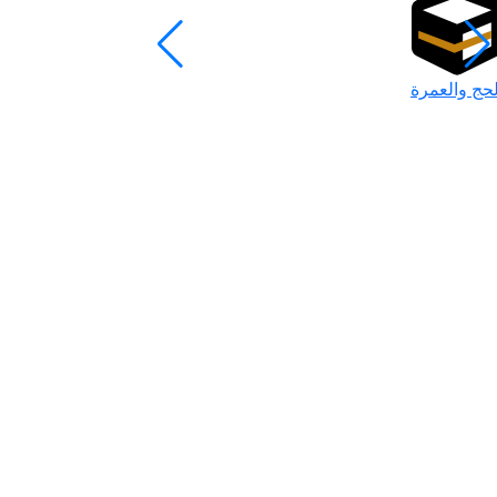
لحج والعمرة
رمضان