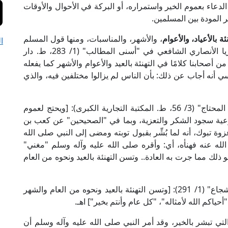
الدعاء بعموم الخير واستمراره، أو البركة في الأحوال والأوقات
ر المودة بين المسلمين.
نئة بالأعياد، والأعوام
، والأشهر، والمناسبات، ومنها قول المسلم
ا
لأخيه: "كل عام وأنتم بخير"؛ قال شيخ الإسلام زكريا الأنصاري الشافعي في "أسنى المطالب" (1/ 283، ط. دار
من أصحابنا كلامًا في التهنئة بالعيد والأعوام والأشهر كما يفعله
 أنه أجاب عن ذلك: بأن الناس لم يزالوا مختلفين فيه، والذي
وقال العلامة ابن حجر الهيتمي الشافعي في "تحفة المحتاج" (3/ 56، ط. المكتبة التجارية الكبرى): [ويحتج لعموم
وعية سجود الشكر والتعزية، وبما في "الصحيحين" عن كعب بن
وة تبوك، أنه لما بُشِّر بقبول توبته ومضى إلى النبي صلى الله
لله عنه فهنأه، أي: وأقره صلى الله عليه وآله وسلم "مغني"
و ذلك مما جرت به العادة.. وتسن التهنئة بالعيد ونحوه من العام
وقال العلامة البيجوري في "حاشيته على متن أبي شجاع" (1/ 291): [وتسن التهنئة بالعيد ونحوه من العام والشهر
حياكم الله لأمثاله"، "كل عام وأنتم بخير"] اهـ.
التي تبشر بالخير، وقد أمر النبي صلى الله عليه وآله وسلم أن