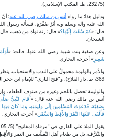
(5/ 232، ط. المكتب الإسلامي).
ودليل هذا: ما رواه
أنس بن مالك رضي الله عنه
: أنّ
الله عليه وآله وسلم وبه أَثَرُ صُفْرَةٍ، فسأله رسول الل
قال: «
كَمْ سُقْتَ إِلَيْهَا؟
» قال: زنة نواة من ذهب، قال 
الشيخان.
وعن صفية بنت شيبة رضي الله عنها، قالت: «
أَوْلَ
شَعِيرٍ
» أخرجه البخاري.
383، ط. دار الفلاح)، و"فتح الباري" للإمام ابن حجر العسقلاني (9/ 230، ط. دار المعرفة).
والوليمة تحصل باللحم وغيره من صنوف الطعام، وإن
أنس بن مالك رضي الله عنه قال: «
أَقَامَ النَّبِيُّ صَلَّ
بِصَفِيَّةَ، فَدَعَوْتُ المُسْلِمِينَ إِلَى وَلِيمَتِهِ، وَمَا كَانَ فِيهَا مِن
فَأَلْقَى عَلَيْهَا التَّمْرَ وَالأَقِطَ وَالسَّمْن
» أخرجه البخاري.
والتَّترُّف، بل من طعام أهل التَّقشُّف من التمر وَالأَقِط