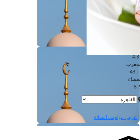
لفجر
4
لشروق
6
لظهر
1
لعصر
4:3
لمغرب
7 
لعشاء
9
عرض مواقيت الصلاة