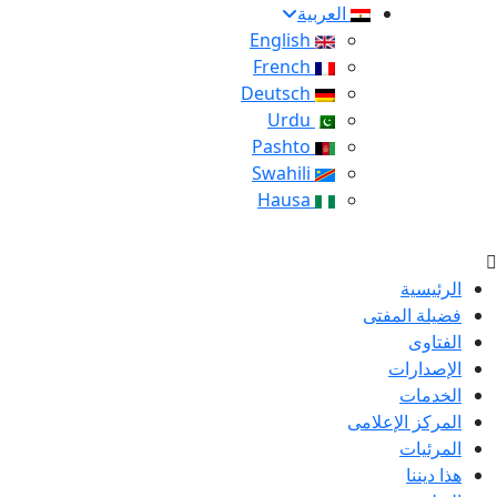
العربية
English
French
Deutsch
Urdu
Pashto
Swahili
Hausa
الرئيسية
فضيلة المفتى
الفتاوى
الإصدارات
الخدمات
المركز الإعلامى
المرئيات
هذا ديننا