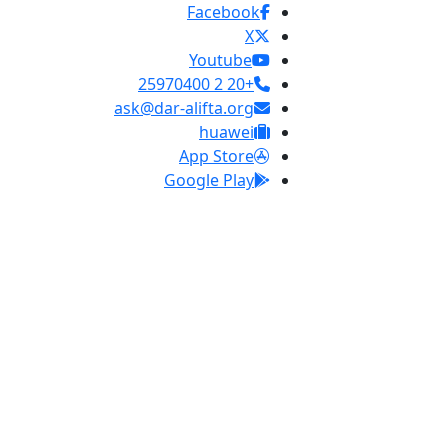
Facebook
X
Youtube
+20 2 25970400
ask@dar-alifta.org
huawei
App Store
Google Play