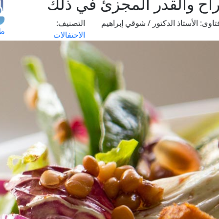
راح والقدر المجزئ في ذلك
تاوى:
الأستاذ الدكتور / شوقي إبراهيم
التصنيف:
طل
الاحتفالات
اس
حج
ال
م
الق