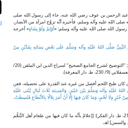
َ عبد الرحمن بن عوف رضي الله عنه، جاء إلى رسول الله صلى
ه صلى الله عليه وآله وسلم، فأخبره أنَّه تزوَّج امرأة من الأنصار،
ا
رسول الله صلى الله عليه وآله وسلم: «
أَوْلِمْ وَلَوْ بِشَاةٍ
» أخرجه
مَ النَّبِيُّ صَلَّى اللهُ عَلَيْهِ وآله وَسَلَّمَ عَلَى بَعْضِ نِسَائِهِ بِمُدَّيْنِ مِنْ
والأمر بالوليمة محمولٌ على الندب والاستحباب. ينظر: "التوضيح لشرح الجامع الصحيح" لسراج الدين ابن الملقن (20/
 كان طبخ اللحم أفضل من غيره عند القدرة على تحصيله، فعن
ى اللهُ عَلَيْهِ وآله وَسَلَّمَ بَيْنَ خَيْبَرَ، وَالمَدِينَةِ ثَلَاثَ لَيَالٍ يُبْنَى عَلَيْهِ
ْ خُبْزٍ وَلَا لَحْمٍ، وَمَا كَانَ فِيهَا إِلَّا أَنْ أَمَرَ بِلاَلًا بِالأَنْطَاعِ فَبُسِطَتْ،
يقول الملا علي القاري في "مرقاة المفاتيح" (5/ 2105، ط. دار الفكر): [إعلامٌ بأنَّه ما كان فيها من طعام أهل التَّنعُّم
ِ والسمن] اهـ.