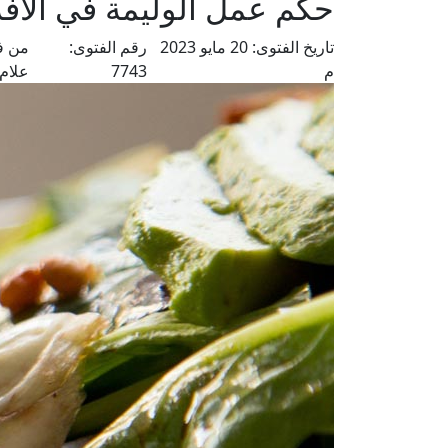
حكم عمل الوليمة في الأف
تاريخ الفتوى:
20 مايو 2023
رقم الفتوى:
من ف
م
7743
علام