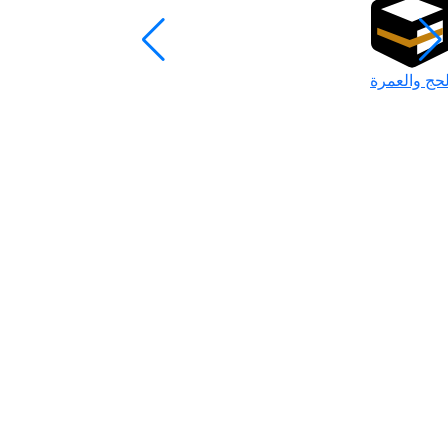
لحج والعمرة
رمضان