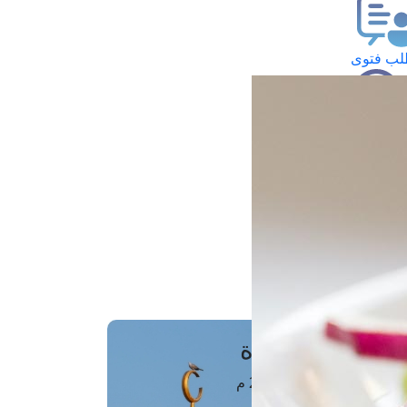
ب فتوى
تعلام عن فتوى
ز موعد
فتوى الهاتفية
َواقِيتُ الصَّـــلاة
اهرة · 08 أغسطس 2026 م