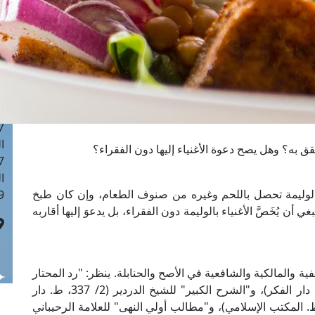
ا
 :42
ا
 :18
ا
 : 1
ا
7
ا
قق به؟ وهل يصح دعوة الأغنياء إليها دون الفقراء؟
: 43
ا
وليمة تحصل باللحم وغيره من صنوف الطعام، وإن كان طبخ
 :8
ن يُخَصَّ الأغنياء بالوليمة دون الفقراء، بل يدعوَ إليها أقاربه
ة والمالكية والشافعية في الأصح والحنابلة. ينظر: "رد المحتار
على الدر المختار" للعلامة ابن عابدين (6/ 347، ط. دار الفكر)، و"الشرح الكبير" للشيخ الدردير (2/ 337، ط. دار
)، و"روضة الطالبين" للإمام النووي (7/ 333، ط. المكتب الإسلامي)، و"مطالب أولي النهى" للعلامة الرحيباني