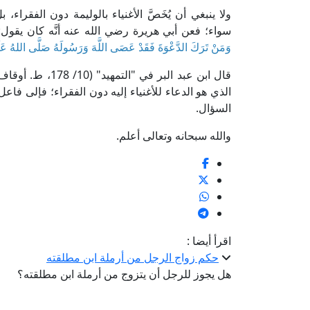
ولا ينبغي أن يُخَصَّ الأغنياء بالوليمة دون الفقراء،
سواء؛ فعن أبي هريرة رضي الله عنه أنَّه كان يقول:
وَمَنْ تَرَكَ الدَّعْوَةَ فَقَدْ عَصَى اللَّهَ وَرَسُولَهُ صَلَّى اللهُ عَل
قال ابن عبد البر 
الذي هو الدعاء للأغنياء إليه دون الفقراء؛ فإلى فاعل ذ
السؤال.
والله سبحانه وتعالى أعلم.
اقرأ أيضا :
حكم زواج الرجل من أرملة ابن مطلقته
هل يجوز للرجل أن يتزوج من أرملة ابن مطلقته؟