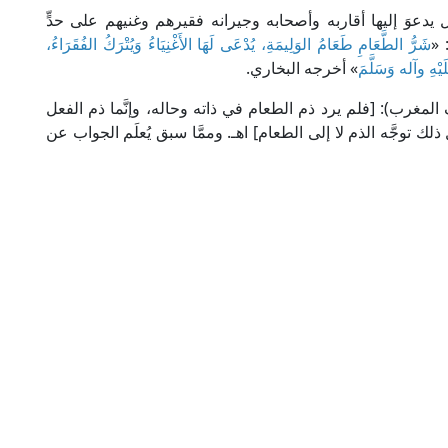
 بل يدعوَ إليها أقاربه وأصحابه وجيرانه فقيرهم وغنيهم على حدٍّ
 «
شَرُّ الطَّعَامِ طَعَامُ الوَلِيمَةِ، يُدْعَى لَهَا الأَغْنِيَاءُ وَيُتْرَكُ الفُقَرَاءُ،
َيْهِ وآله وَسَلَّمَ
» أخرجه البخاري.
في "التمهيد" (10/ 178، ط. أوقاف المغرب): [فلم يرد ذم الطعام في ذاته وحاله، وإنَّما ذم الفعل
لك توجَّه الذم لا إلى الطعام] اهـ. وممَّا سبق يُعلَم الجواب عن