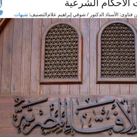
ت الأحكام الشرعية
 فتاوى:
الأستاذ الدكتور / شوقي إبراهيم علام
التصنيف:
شبهات
طل
اس
حج
ال
م
الق