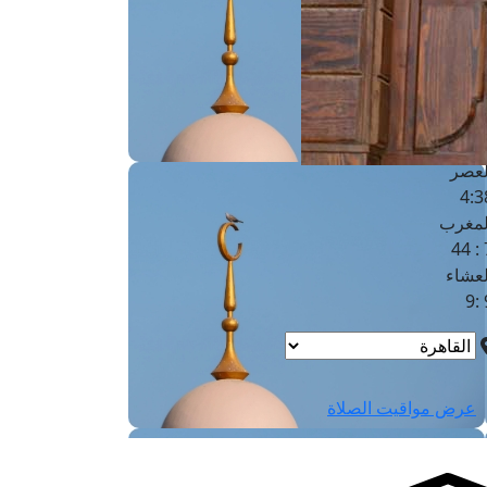
لفجر
4
لشروق
6
لظهر
1
لعصر
4:3
لمغرب
7 
لعشاء
9
عرض مواقيت الصلاة