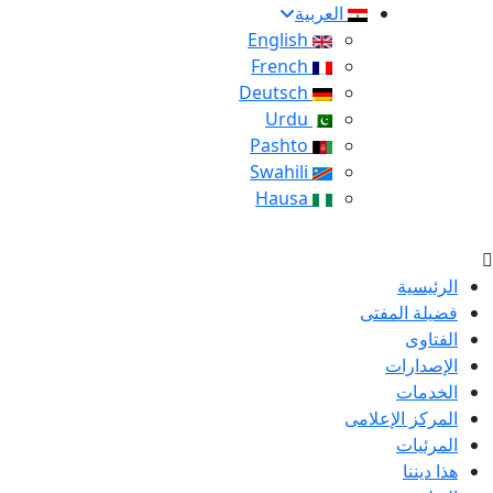
العربية
English
French
Deutsch
Urdu
Pashto
Swahili
Hausa
الرئيسية
فضيلة المفتى
الفتاوى
الإصدارات
الخدمات
المركز الإعلامى
المرئيات
هذا ديننا