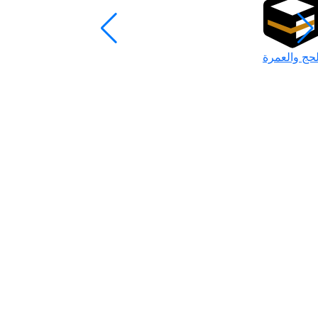
لحج والعمرة
رمضان