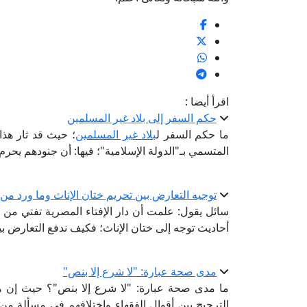
اقرأ أيضا :
حكم السفر إلى بلاد غير المسلمين
ما حكم السفر ل
بلاد غير المسلمين
؛ حيث قد ثار هذ
المتسمي بـ"الدولة الإسلامية"؛ فيها: أن جنودهم يحر
توجيه التعارض بين تحريم ختان الإناث وما ورد من
سائل يقول: علمت أن دار الإفتاء المصرية تفتي من م
أحاديث توجه إلى ختان الإناث؛ فكيف ندفع التعارض بي
مدى صحة عبارة: "لا شرع إلا بنص"
ما مدى صحة عبارة: "لا شرع إلا بنص"؟ حيث إن ه
الترجيح بين أقوال الفقهاء واختلافهم في مسألة من