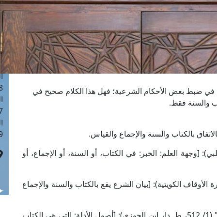
ا
 :41
ا
 :17
ا
 : 1
ا
8
ل في ضبط بعض الأحكام الشرعية؛ فهل هذا الكلام صحيح في
ا
اب والسنة فقط.
: 44
ا
لاتفاق بالكتاب والسنة والإجماع والقياس.
 :9
افعي في "الرسالة" (1/ 34، ط. الحلبي): [وجهة العلم: الخبر: في الكتاب، أو السنة، أو الإجماع، أو
لجصاص في "الفصول" (2/ 31، ط. وزارة الأوقاف الكويتية): [بيان الشرع يقع بالكتاب والسنة والإجماع
وقال الإمام الخطيب البغدادي في "الفقيه والمتفقه" (1/ 512، ط. دار ابن الجوزي): [أصول الأدلة: التي هي الكتاب