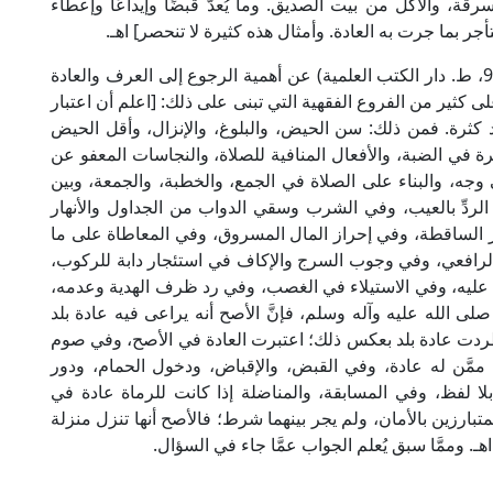
قة، والأكل من بيت الصديق. وما يُعدُّ قبضًا وإيداعًا وإعطاء
ر بما جرت به العادة. وأمثال هذه كثيرة لا تنحصر] اهـ.
وقال الإمام السيوطي في "الأشباه والنظائر" (ص: 90، ط. دار الكتب العلمية) عن أهمية الرجوع إلى العرف والعادة
لى كثير من الفروع الفقهية التي تبنى على ذلك: [اعلم أن اعتبار
 كثرة. فمن ذلك: سن الحيض، والبلوغ، والإنزال، وأقل الحيض
رة في الضبة، والأفعال المنافية للصلاة، والنجاسات المعفو عن
جه، والبناء على الصلاة في الجمع، والخطبة، والجمعة، وبين
 الردِّ بالعيب، وفي الشرب وسقي الدواب من الجداول والأنهار
مار الساقطة، وفي إحراز المال المسروق، وفي المعاطاة على ما
لرافعي، وفي وجوب السرج والإكاف في استئجار دابة للركوب،
 عليه، وفي الاستيلاء في الغصب، وفي رد ظرف الهدية وعدمه،
 الله عليه وآله وسلم، فإنَّ الأصح أنه يراعى فيه عادة بلد
 اطردت عادة بلد بعكس ذلك؛ اعتبرت العادة في الأصح، وفي صوم
ممَّن له عادة، وفي القبض، والإقباض، ودخول الحمام، ودور
بلا لفظ، وفي المسابقة، والمناضلة إذا كانت للرماة عادة في
لمتبارزين بالأمان، ولم يجر بينهما شرط؛ فالأصح أنها تنزل منزلة
 وممَّا سبق يُعلم الجواب عمَّا جاء في السؤال.