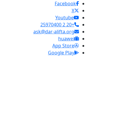
Facebook
X
Youtube
+20 2 25970400
ask@dar-alifta.org
huawei
App Store
Google Play