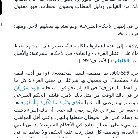
 ذلك من القياس ودليل الخطاب وفحوى الخطاب؛ فهو معقول
ا
ين في إظهار الأحكام الشرعية، ولم يعتد بها بعضُهم الآخر، ومنها:
رف.. إلخ.
إن ذهبنا إلى عدم اعتبارها بالكلية، فإنَّه يعسر على المجتهد ضبط
اء على اعتبار العرف -أو العادة- في الأحكام الشرعية؛ والأصل
 عَنِ الْجَاهِلِينَ﴾
[الأعراف: 199].
قال ابن النجار الفتوحي في "شرح الكوكب المنير" (ص: 599-600، ط. مطبعة السنة المحمدية): [(و) من أدلة الفقه
العادة محكمة"، أي معمول بها شرعًا.. إن معنى العرف: كل ما
ر من لفظ "المعروف" في القرآن نحو قوله سبحانه:
﴿وَعَاشِرُوهُنَّ
عارفه الناس في ذلك الوقت من مثل ذلك الأمر.. فابتنى الحكم الشرعي
ه وسلم لهند رضي الله عنها «
خُذِي وَبَنُوكِ مَا يَكْفِيكِ بِالْمَعْرُوفِ
»،
نه، عن البراء بن عازب رضي الله عنه: "أن ناقة البراء دخلت
له وسلم على أهل الحيطان حفظها بالنهار، وعلى أهل المواشي
ل شيء على اعتبار العادة في الأحكام الشرعية؛ إذ بنى النبي
 العادة، وضابطه كل فعل رتب عليه الحكم، ولا ضابط له في