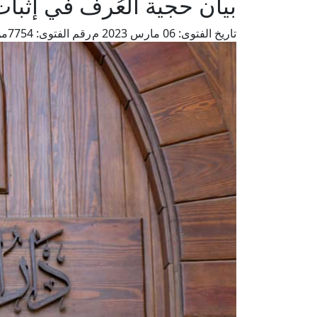
بيان حجية العُرف في إثبا
تاريخ الفتوى:
06 مارس 2023 م
رقم الفتوى:
7754
من