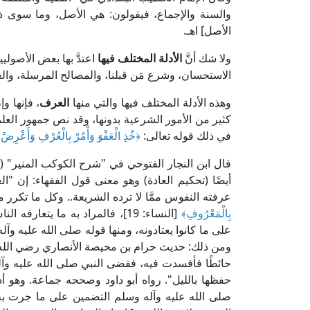
والسنة والإجماع، فيقولون: هي الأصل، وما سوى
الأصل] اهـ.
ولا شك أنَّ
الأدلة المختلف فيها
اعتدَّ بها بعض الأصولي
الاستحسان، وشرع مَن قبلنا، والمصالح المرسلة، والع
وهذه الأدلة المختلف فيها والتي منها
العرف
، فإنها و
كثير من الأمور الشرعية بدونها، وقد نص جمهور العلم
في ذلك قوله تعالى:
﴿خُذِ الْعَفْوَ وَأْمُرْ بِالْعُرْفِ وَأَعْرِضْ
أيضًا (تحكيم العادة) وهو معنى قول الفقهاء: إن "
عرفته النفوس ممَّا لا ترده الشريعة.. وكل ما تكر
بِالْمَعْرُوفِ﴾
[النساء: 19]، فالمراد به ما يت
على ما كانوا يعتادونه، ومنها قوله صلى الله عليه وآل
ومن ذلك: حديث حرام بن محيصة الأنصاري رضي الله ع
حائطًا فأفسدت فيه، فقضى النبي صلى الله عليه وآ
حفظها بالليل". رواه أبو داود وصححه جماعة. وهو أد
صلى الله عليه وآله وسلم التضمين على ما جرت به