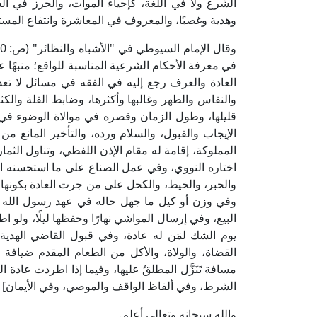
الشرع ولا في اللغة، كإحياء الموات، والحرز في السر
وهدية وغصبًا، والمعروف في المعاشرة وانتفاع المستأج
في معرفة الأحكام الشرعية المناسبة للواقع؛ منبهًا ع
العادة والعرف رجع إليه في الفقه في مسائل لا تعد
والنفاس والطهر وغالبها وأكثرها، وضابط القلة والكث
قليلها، وطول الزمان وقصره في موالاة الوضوء في و
الإيجاب والقبول، والسلام ورده، والتأخير المانع من
المملوكة، إقامة له مقام الإذن اللفظي، وتناول الث
اختاره النووي، وفي عمل الصناع على ما استحسنه ا
والحبر، والخيط، والكحل على من جرت العادة بكونها
وفي وزن أو كيل ما جهل حاله في عهد رسول الله صلى
البيع، وفي إرسال المواشي نهارًا وحفظها ليلًا، ولو
يوم الشك لمَن له عادة، وفي قبول القاضي الهدية 
القضاة، والولاة، والأكل من الطعام المقدم ضيافة 
مسافة تَنَزَّل المطلقُ عليها، وفيما إذا اطردت عادة ا
الشرط، وفي ألفاظ الواقف والموصي، وفي الأيمان] اهـ.
والله سبحانه وتعالى أعلم.