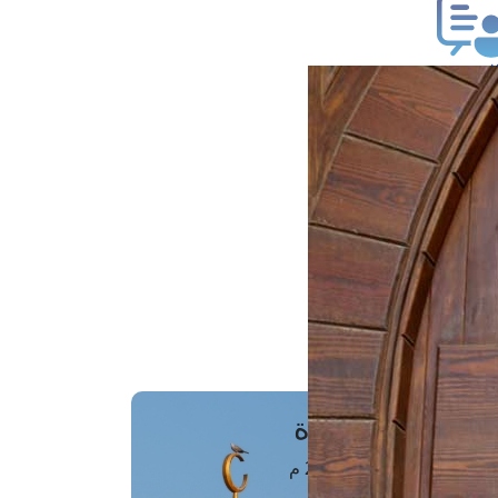
ب فتوى
تعلام عن فتوى
ز موعد
فتوى الهاتفية
َواقِيتُ الصَّـــلاة
اهرة · 07 أغسطس 2026 م