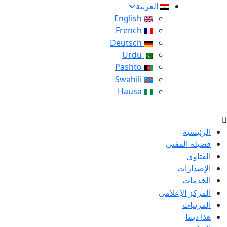
العربية
English
French
Deutsch
Urdu
Pashto
Swahili
Hausa
الرئيسية
فضيلة المفتى
الفتاوى
الإصدارات
الخدمات
المركز الإعلامى
المرئيات
هذا ديننا