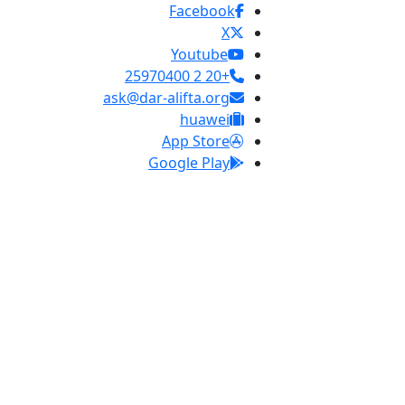
Facebook
X
Youtube
+20 2 25970400
ask@dar-alifta.org
huawei
App Store
Google Play