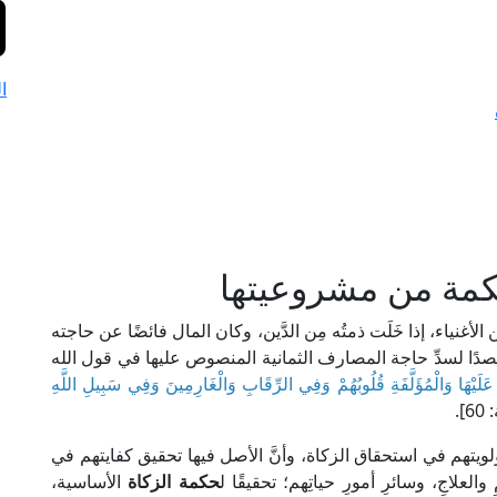
ا
مة من مشروعيتها
 الأغنياء، إذا خَلَت ذمتُه مِن الدَّين، وكان المال فائضًا عن حاجته
دًا لسدِّ حاجة المصارف الثمانية المنصوص عليها في قول الله
 عَلَيْهَا وَالْمُؤَلَّفَةِ قُلُوبُهُمْ وَفِي الرِّقَابِ وَالْغَارِمِينَ وَفِي سَبِيلِ اللَّهِ
].
ولويتهم في استحقاق الزكاة، وأنَّ الأصل فيها تحقيق كفايتهم في
علاجِ، وسائرِ أمورِ حياتِهم؛ تحقيقًا ل
حكمة الزكاة
الأساسية،