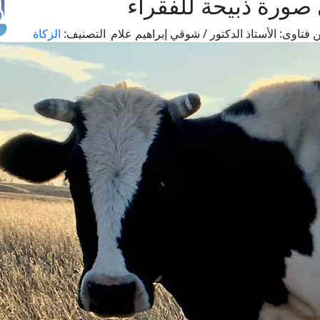
صورة ذبيحة للفقراء
 فتاوى:
الأستاذ الدكتور / شوقي إبراهيم علام
التصنيف:
الزكاة
طل
اس
حج
ال
م
الق