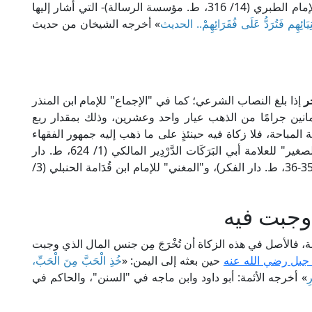
وهي "سَدُّ خَلَّةِ المُسلِمِينَ" -كما في "جامع البيان" للإمام الطبري (14/ 316، ط. مؤسسة الرسالة)- التي أشار إليها
يَائِهِم فَتُرَدُّ عَلَى فُقَرَائِهِمْ.. الحديث
» أخرجه الشيخان من حديث
ر
إذا بلغ النصاب الشرعي؛ كما في "الإجماع" للإمام ابن المنذر
مسة وثمانين جرامًا من الذهب عيار واحد وعشرين، وذلك بمقدار ربع
ذًا للزينة المباحة، فلا زكاة فيه حينئذٍ على ما ذهب إليه جمهور الفقهاء
مِن المالكية، والشافعية، والحنابلة. ينظر: "الشرح الصغير" للعلامة أبي البَرَكَات الدَّرْدِير المالكي (1/ 624، ط. دار
المعارف)، و"المجموع" للإمام النووي الشافعي (6/ 35-36، ط. دار الفكر)، و"المغني" للإمام ابن قُدَامة الحنبلي (3/
وجبت فيه
مباحة، فالأصل في هذه الزكاة أن تُخْرَجَ مِن جنس المال الذي وجبت
 جبل رضي الله عنه
حين بعثه إلى اليمن: «
خُذِ الْحَبَّ مِنَ الْحَبِّ،
ِ
» أخرجه الأئمة: أبو داود وابن ماجه في "السنن"، والحاكم في