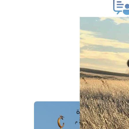
ب فتوى
تعلام عن فتوى
ز موعد
فتوى الهاتفية
َواقِيتُ الصَّـــلاة
اهرة · 08 أغسطس 2026 م