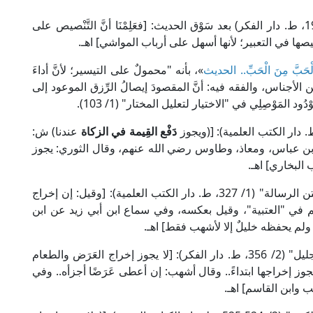
قال كمال الدين ابن الهُمَام في "فتح القدير" (2/ 193، ط. دار الفكر) بعد سَوْق الحديث: [فعَلِمْنَا أنَّ التَّنْصيص على
يصها في التعبير؛ لأنها أسهل على أرباب المواشي] اهـ.
لْحَبَّ مِنَ الْحَبِّ.. الحديث
»، بأنه "محمولٌ على التيسير؛ لأنَّ أداءَ
 الأجناس، والفقه فيه: أنَّ المقصودَ إيصالُ الرِّزق الموعود إلى
لمَوْصِلِي في "الاختيار لتعليل المختار" (1/ 103).
دَفْع القِيمة في الزكاة
عندنا) ش:
ابن عباس، ومعاذ، وطاوس رضي الله عنهم، وقال الثوري: يجوز
البخاري] اهـ.
وقال الإمام ابن ناجي التَّنُوخِي المالكي في "شرح متن الرسالة" (1/ 327، ط. دار الكتب العلمية): [وقيل: إن إخراج
سم في "العتبية"، وقيل بعكسه، وفي سماع ابن أبي زيد عن ابن
لم يحفظه خليلٌ إلا لأشهب فقط] اهـ.
وقال شمس الدين الحَطَّاب المالكي في "مواهب الجليل" (2/ 356، ط. دار الفكر): [لا يجوز إخراج العَرَض والطعام
 يجوز إخراجها ابتداءً.. وقال أشهب: إن أعطى عَرَضًا أجزأه.. وفي
ب وابن القاسم] اهـ.