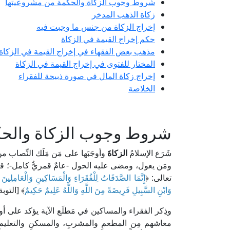
شروط وجوب الزكاة والحكمة من مشروعيتها
زكاة الذهب المدخر
إخراج الزكاة من جنس ما وجبت فيه
حكم إخراج القيمة في الزكاة
مذهب بعض الفقهاء في إخراج القيمة في الزكاة
المختار للفتوى في إخراج القيمة في الزكاة
إخراج زكاة المال في صورة ذبيحة للفقراء
الخلاصة
شروط وجوب الزكاة والحك
شَرَع الإسلامُ
الزكاةَ
وأوجَبَها على مَن مَلَك النِّصاب من
ومَن يعول، ومضى عليه الحول -عامٌ قمريٌّ كامل-؛ قص
تعالى: ﴿
إِنَّمَا الصَّدَقَاتُ لِلْفُقَرَاءِ وَالْمَسَاكِينِ وَالْعَامِلِينَ
وَابْنِ السَّبِيلِ فَرِيضَةً مِنَ اللَّهِ وَاللَّهُ عَلِيمٌ حَكِيمٌ
﴾ [التوبة: 60
وذِكر الفقراء والمساكين في مَطلَع الآية يؤكد على أ
معاشهم مِن المطعمِ والمشربِ، والمسكنِ والتعليمِ وال