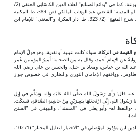
وهو ما نص عليه فقهاء المذاهب الفقهية الأربعة المتبوعة؛ كما في "بدائع الصنائع" لعلاء الدين الكَاسَانِي الحنفي (2/
41، ط. دار الكتب العلمية)، و"المعونة على مذهب عالم المدينة" للقاضي عبد الوهاب المالكي (ص: 389، ط. المكتبة
التجارية)، و"حاشية العلامة البُجَيْرَمِي الشافعي على شرح المنهج" (2/ 323، ط. دار الفكر)، و"المغني" للإمام ابن
اة
 القيمة في الزكاة
، سواء كانت عينية أو نقدية، وهو قولُ الإمام
وايةٌ عن الإمام أحمد، وقال به مِن الصحابة: أميرُ المؤمنين عُمر
وعبد الله بن عباس، ومعاذ بن جبل، والحسن بن علي رضي الله
، وطاوس، ووافقهم الإمامان الثوري والبخاري في خصوص جواز
ال: رَأَى رَسُولُ اللهِ صَلَّى اللهُ عَلَيْهِ وَآلِهِ وَسَلَّمَ فِي إِبِلِ
ا رَسُولَ اللهِ، إِنِّي ارْتَجَعْتُهَا بِبَعِيرَيْنِ مِنْ حَاشِيَةِ الصَّدَقَةِ، فَسَكَتَ.
 -واللفظ له- وأبو يعلى في "المسند"، والبيهقي في "السنن
ات).
وهو حديثٌ "صَرِيحٌ فِي البَابِ"؛ كما قال العلامة مجد الدين ابن مَوْدُود المَوْصِلِي في "الاختيار لتعليل المختار" (1/ 102،