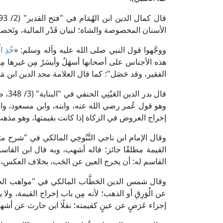
الأسنان المخصوصة والشاة؛ لبيان قَدْر المالية، وتَخص
ووجَّهوا قول النبي صلى الله عليه وآله وسلم: «
خُذِ ا
هذه الأجناس على أصحابها أسهَلُ وأيسَرُ مِن غيرها مِن
الفقير، وقد حَصَل"؛ كما قال العلامة مجد الدين ابن مَوْدُود ا
قال بدر الدين العَيْنِي الحنفي في "البناية" (3/ 348، ط. دار الكتب العلمية): [(ويجوز
وهو قول عُمر رضي الله عنه، وابنه، وابن مسعود، و
إخراج العروض في الزكاة إذا كانت بقيمتها، وهو مذهب 
القيمة مطلقًا جائز؛ قاله أشهب، وبه قال ابن القا
القاسم له: أن يخرج العين عن الحَب، بخلاف العكس، و
عن الْوَرِقِ أو الذهب؛ لأنه مِن باب إخراج القيمة، ولا
إجزاء عَرَضٍ عن عينٍ كقيمته؛ نقلًا ابن حارث عن أشه