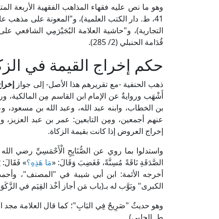
قُدَامة الحنبلي (2/ 285).
حكم إخراج القيمة في الزك
ذهب الحنفية -مع تقريرهم هذا الأصل- إلى جواز
إخراج
أَشْهَب وروايةٌ عن الإمام ابن القاسم مِن المالكية، ور
بن الخطاب، وابنه عبد الله، وعبد الله بن مسعود، 
عنهم أجمعين، ومِن التابعين: عمر بن عبد العزيز
إخراج العروض إذا كانت بقيمة الزكاة.
واستدلوا بما روي عن الصُّنَابِحِ الْأَحْمَسِيِّ رضي الله عنه ق
الصَّدَقَةِ نَاقَةً مُسِنَّةً، فَغَضِبَ وَقَالَ: «
مَا هَذِهِ؟
» فَقَالَ: يَ
أخرجه الأئمة: ابن أبي شيبة في "المصنف"، وأحمد
الكبرى" وبَوَّب له بـ(باب مَن أجاز أخْذ القِيَم في الزَّكَوَ
ط. الحلبي).