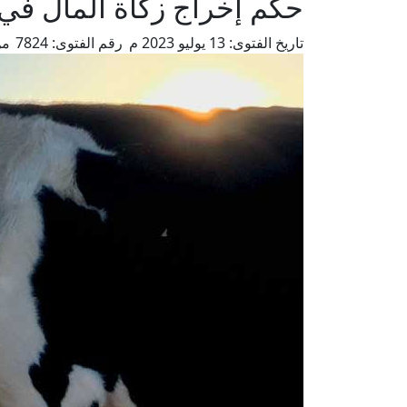
حكم إخراج زكاة المال في 
تاريخ الفتوى:
13 يوليو 2023 م
رقم الفتوى:
7824
من