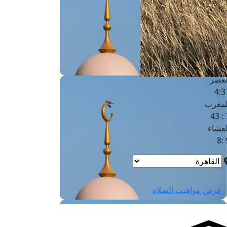
لفجر
4
لشروق
6
لظهر
1
لعصر
4:3
لمغرب
7 
لعشاء
9
عرض مواقيت الصلاة