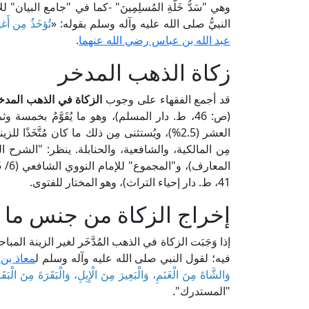
النبيُّ صلى الله عليه وآله وسلم بقوله: «
تُؤخَذُ مِن أَغنِ
عبد الله بن عباس رضي الله عنهما
.
زكاة الذهب المدخر
قد أجمع الفقهاء على وجوب
الزكاة في الذهب المدخ
(ص: 46، ط. دار المسلم)، وهو ما يُقَوَّمُ بخ
العشر (2.5%)، ويُستثنى مِن ذلك ما كان مُتَّخَ
41، ط. دار إحياء التراث)، وهو المختار للفتوى.
إخراج الزكاة من جنس ما 
إذا وَجَبَت الزكاة في الذهب المُدَّخَر لغير الزينة ال
فيه؛ لقول النبي صلى الله عليه وآله وسلم ل
معاذ بن
وَالشَّاةَ مِنَ الْغَنَمِ، وَالْبَعِيرَ مِنَ الْإِبِلِ، وَالْبَقَرَةَ مِنَ الْبَقَر
"المستدرك".