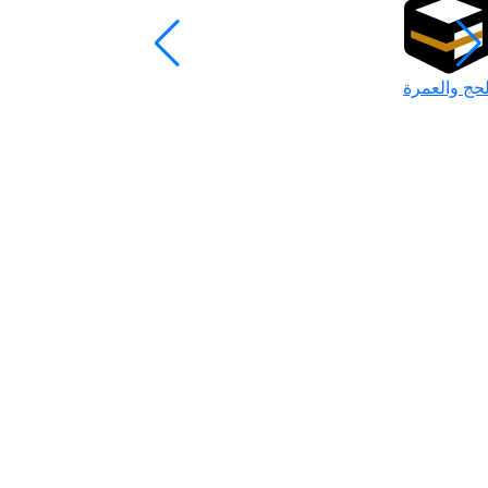
لحج والعمرة
رمضان