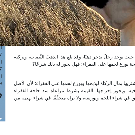
ا
 :42
ا
 :18
ا
 : 1
ا
7
 يوجد رجلٌ يدخر ذهبًا، وقد بلغ هذا الذهبُ النِّصاب، ويزكيه
ا
حة يوزع لحمها على الفقراء؛ فهل يجوز له ذلك شرعًا؟
: 43
ا
ريها بمال الزكاة ليذبحها ويوزع لحمها على الفقراء؛ لأن الأصل
 :8
يه، ويجوز إخراجها بالقيمة بشرط مراعاة سد حاجة الفقراء
ي شراء اللحم وتوزيعه، ولا نراه متحقِّقًا في شراء بهيمة من