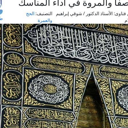
فا والمروة في أداء المناسك
فتاوى:
الأستاذ الدكتور / شوقي إبراهيم
التصنيف:
الحج
طل
م
والعمرة
اس
حج
ال
م
الق