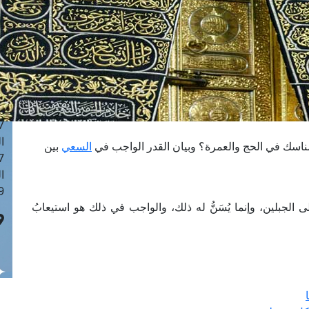
ا
 :42
ا
 :18
ا
 : 1
ا
7
ا
ناسك في الحج والعمرة؟ وبيان القدر الواجب في
السعي
بين
: 43
ا
 :8
الجبلين، وإنما يُسَنُّ له ذلك، والواجب في ذلك هو استيعابُ