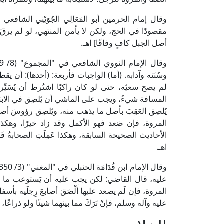
مقصودًا في الحج، ولكن لا يأمن المنتهي، لو لم يرقَ 
أصل الجبل كافٍ وفاقًا] اهـ.
وسُنَنه وآدابه. (أما) الواجبات فأربعة: (أحدها): أن
لم يصح سعيُه، حتى لو كان راكبًا اشتُرط أن يُسَيِّر د
المسافة شيءٌ، ويجب على الماشي أن يُلصِق في الابتداء وا
يُلصِق العَقِبَ بأصل ما يذهب منه، ويُلصِق رؤوسَ أصاب
المروة، فإن صَعد فهو الأكمل وقد زاد خيرًا، وهكذا
الأحاديث الصحيحة السابقة، وهكذا عَمِلَتِ الصحابةُ فَمَ
اهـ.
عليه، قال القاضي: لكن يجب عليه أن يَستوعب ما بين 
المروة، فإن لَم يصعد عليها أَلْصَقَ أصابعَ رِجلَيه بأسف
عليه وآله وسلم، فإنْ تَرَكَ مما بينهما شيئًا ولو ذراعًا،