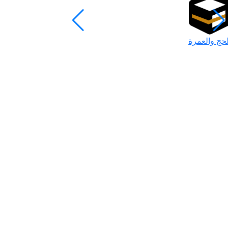
لحج والعمرة
رمضان