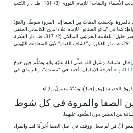
شهاب الدين الحَمَوِي (3/ 411، ط. دار صادر)، و"تهذيب الأسماء واللغات" للإمام النووي (3/ 181، ط. دار الكتب
تَم بالمروة، ويُحسَبَ الذهابُ مِن الصفا إلى المروة شوطًا، والعَوْدُ
اطٍ؛ كما في "بدائع الصنائع" للإمام علاء الدين الكاساني الحنفي
(2/ 148-149، ط. دار الكتب العلمية)، و"شرح مختصر خليل" للعلامة الخَرَشِي المالكي (2/ 317، ط. دار الفكر)،
و"نهاية المحتاج" لشمس الدين الرَّمْلِي الشافعي (3/ 291، ط. دار الفكر)، و"كشاف القناع" لأبي السعادات البُهُوتِي
قال: سَمِعْتُ رَسُولَ اللهِ صَلَّى اللهُ عَلَيْهِ وَآلِهِ وَسَلَّمَ حِينَ خَرَجَ
دَأَ اللهُ بِهِ
» أخرجه الإمامان: أحمد في "مسنده"، والترمذي في
ين الصفا والمروة في كل شوط
افة بين الجبلين دون الصُّعود عليهما.
ابن القَطَّان في "الإقناع" (1/ 266): [وأجمعوا أنَّ مَن لَم يَفعل وَوَقَف في أصلِ الصفا أَجْزَأَهُ] اهـ. والمراد