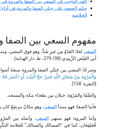
القدرالواجب في السعي بين الصفا والمروة في
حكم الصعود على جبلي الصفا والمروة في أداء 
الخلاصة
مفهوم السعي بين الصفا وا
السعي
لغةً: العَدْوُ مِن غيرِ شَدٍّ، وهو فوق المشي، و
أبي الفَيْض الزَّبِيدِي (38/ 279، ط. دار الهداية).
وشرعًا: المشي بين جَبَلَي الصفا والمروة سبعةَ أشواطٍ 
وَالْمَرْوَةَ مِنْ شَعَائِرِ اللَّهِ فَمَنْ حَجَّ الْبَيْتَ أَوِ اعْتَمَرَ فَلَا ج
[البقرة: 158].
والصَّفَا والمَرْوَة: جبلان بين بطحاء مكة والمسجد.
فأما الصفا: فهو مبتدأ
السعي
، وهو مكانٌ مرتفعٌ كان يت
وأما المروة: فهو منتهى
السعي
، وأصله مِن المَرْ