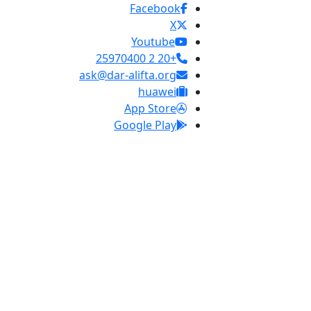
Facebook
X
Youtube
+20 2 25970400
ask@dar-alifta.org
huawei
App Store
Google Play