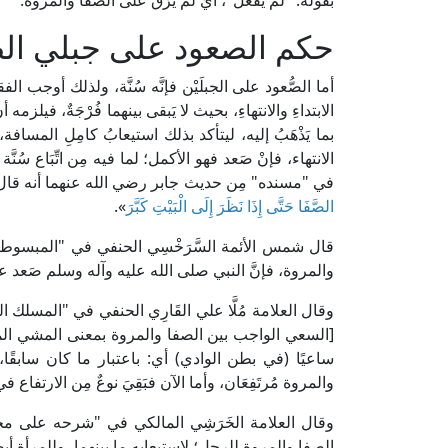
بقوله: "لَم يَفعَل"، أيْ لَم يَرْقَ على الصفا والمروة.
حكم الصعود على جبلي الص
أما الصُّعود على الجبلَيْن فإنَّه سُنَّة، ولذلك أوجب 
الابتداءِ والانتهاءِ، بحيث لا يَبقى بينهما فُرْجَةٌ، فيلز
بما يَذْهَبُ إليه، ليتأكد بذلك استيعابُ كامِلِ المساف
الانتهاء، فإنْ صَعد فهو الأكمل؛ لما فيه مِن اتِّبَاع س
في "مسنده" مِن حديث جابر رضي الله عنهما أنه قال ف
الصَّفَا حَتَّى إِذَا نَظَرَ إِلَى الْبَيْتِ كَبَّرَ
».
والمروة، فإنَّ النبي صلى الله عليه وآله وسلم صَعد عليهما، وأَم
[السعي الواجب بين الصفا والمروة بمعنى المشي المطلق
ساعيًا (في بطن الوادي) أي: باعتبار ما كان سابقًا،
والمروة مُرتَفِعَان، وأما الآن فبَقِيَ نوعٌ مِن الارتف
الصفا والمروة للرجل؛ لاستيعابه ما بينهما، وللمرأة أيضًا إن