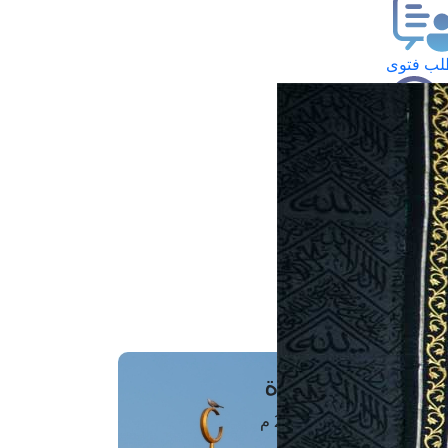
ب فتوى
تعلام عن فتوى
ز موعد
فتوى الهاتفية
َواقِيتُ الصَّـــلاة
اهرة · 08 أغسطس 2026 م