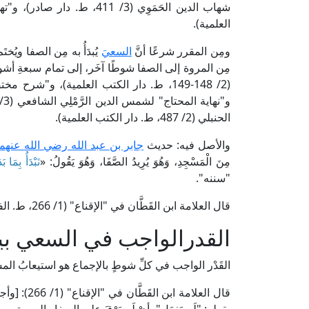
العلمية).
ومِن المقرر شرعًا أنَّ
السعيَ
يُبدَأُ به مِن الصفا ويُخ
مِن المروة إلى الصفا شوطًا آخَر، إلى تمام سبعةِ أشو
الحنبلي (2/ 487، ط. دار الكتب العلمية).
والأصل فيه: حديث
جابر بن عبد الله رضي الله عنهما
مِنَ الْمَسْجِدِ، وَهُوَ يُرِيدُ الصَّفَا، وَهُوَ يَقُولُ: «
نَبْدَأُ بِمَا بَ
"سننه".
قال العلامة ابن القَطَّان في "الإقناع" (1/ 266، ط. الفاروق الحديثة): [وهو إجماعٌ، وسُنَّةٌ معمولٌ بها] اهـ.
القدرالواجب في السعي ب
القَدْر الواجب في كلِّ شوطٍ بالإجماع هو استيعابُ المس
قال العلامة 