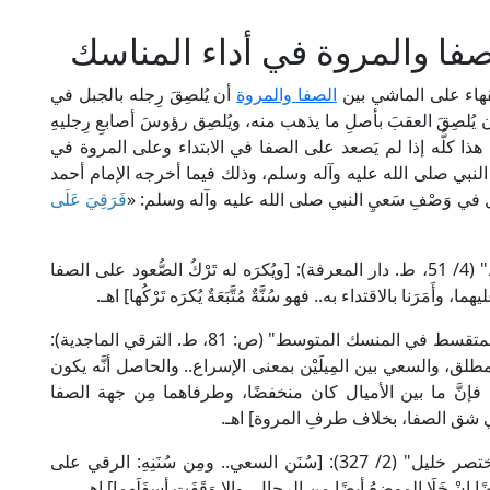
فا والمروة في أداء المناسك
الفقهاء على الماشي بين
الصفا والمروة
أن يُلصِقَ رِجله بالجبل في
مه أن يُلصِقَ العقبَ بأصلِ ما يذهب منه، ويُلصِق رؤوسَ أصابعِ رِجليهِ
ة، هذا كلُّه إذا لم يَصعد على الصفا في الابتداء وعلى المروة في
ُنَّة النبي صلى الله عليه وآله وسلم، وذلك فيما أخرجه الإمام أحمد
ي وَصْفِ سَعيِ النبي صلى الله عليه وآله وسلم: «
فَرَقِيَ عَلَى
قال شمس الأئمة السَّرَخْسِي الحنفي في "المبسوط" (4/ 51، ط. دار المعرفة): [ويُكرَه له تَرْكُ الصُّعود على الصفا
َرَنا بالاقتداء به.. فهو سُنَّةٌ مُتَّبَعَةٌ يُكرَه تَرْكُها] اهـ.
وقال العلامة مُلَّا علي القَارِي الحنفي في "المسلك المتقسط في المنسك المتوسط" (ص: 81، ط. الترقي الماجدية):
، والسعي بين المِيلَيْن بمعنى الإسراع.. والحاصل أنَّه يكون
 فإنَّ ما بين الأميال كان منخفضًا، وطرفاهما مِن جهة الصفا
اع في شق الصفا، بخلاف طرفِ المروة] اهـ.
وقال العلامة الخَرَشِي المالكي في "شرحه على مختصر خليل" (2/ 327): [سُنَن السعي.. ومِن سُنَنِهِ: الرقي على
ْ خَلَا الموضِعُ أيضًا مِن الرجال، وإلا وَقَفَت أسفَلَهما] اهـ.