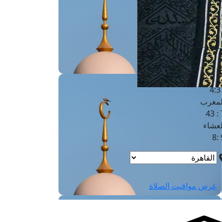
لفجر
4
لشروق
6
لظهر
1
لعصر
4:3
لمغرب
7 
لعشاء
9
عرض مواقيت الصلاة