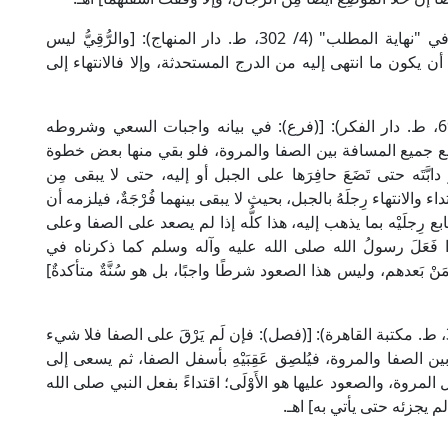
وقال إمام الحرمين أبو المَعَالِي الجُوَيْنِي الشافعي في "نهاية المطلب" (4/ 302، ط. دار المنهاج): [والرُّقِيُّ ليس
أن يكون ما انتهى إليه من الدرج المستحدثة، وإلا فالانتهاء إلى
وقال الإمام النووي الشافعي في "المجموع" (8/ 69، ط. دار الفكر): [(فرع): في بيانه واجبات السعي وشروطه
 يقطع جميع المسافة بين الصفا والمروة، فلو بقي منها بعض خطوة
ابَّتَه حتى تَضَعَ حافِرَها على الجبل أو إليه، حتى لا يبقى مِن
لانتهاء رِجلَهُ بالجبل، بحيث لا يبقى بينهما فُرْجَةٌ، فيلزمه أن
ع رِجلَيْه بما يذهب إليه، هذا كلُّه إذا لم يصعد على الصفا وعلى
 فَعَلَ رسولُ الله صلى الله عليه وآله وسلم كما ذكرناه في
نْ بَعدهم، وليس هذا الصعود شرطًا واجبًا، بل هو سُنَّةٌ متأكدةٌ]
وقال الإمام ابن قُدَامَة الحنبلي في "المغني" (3/ 350، ط. مكتبة القاهرة): [(فصل): فإن لَم يَرْقَ على الصفا فلا شيء
الصفا والمروة، فيُلصِق عَقِبَيْهِ بأسفل الصفا، ثم يسعى إلى
ل المروة، والصعود عليها هو الأَوْلَى؛ اقتداءً بفعل النبي صلى الله
 لم يجزئه حتى يأتي به] اهـ.