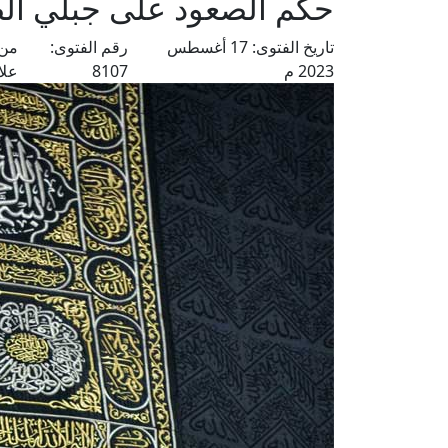
حكم الصعود على جبلي الص
تاريخ الفتوى:
17 أغسطس
رقم الفتوى:
من 
2023 م
8107
علا