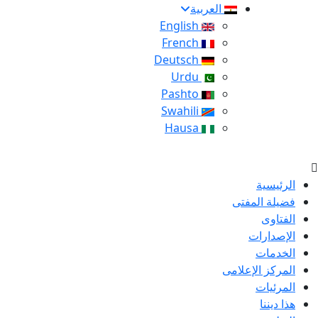
العربية
English
French
Deutsch
Urdu
Pashto
Swahili
Hausa
الرئيسية
فضيلة المفتى
الفتاوى
الإصدارات
الخدمات
المركز الإعلامى
المرئيات
هذا ديننا