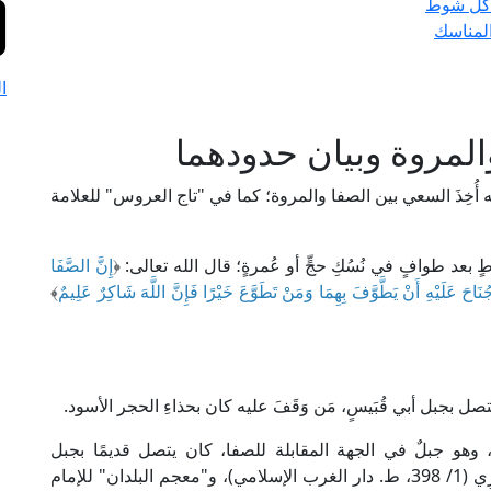
 كل شوط
المناسك
ا
لمروة وبيان حدودهما
منه أُخِذَ السعي بين الصفا والمروة؛ كما في "تاج العروس" للعلامة
بعد طوافٍ في نُسُكِ حجٍّ أو عُمرةٍ؛ قال الله تعالى: ﴿
إِنَّ الصَّفَا
ُنَاحَ عَلَيْهِ أَنْ يَطَّوَّفَ بِهِمَا وَمَنْ تَطَوَّعَ خَيْرًا فَإِنَّ اللَّهَ شَاكِرٌ عَلِيمٌ
﴾
صل بجبل أبي قُبَيسٍ، مَن وَقَفَ عليه كان بحذاءِ الحجر الأسود.
و، وهو جبلٌ في الجهة المقابلة للصفا، كان يتصل قديمًا بجبل
قُعَيْقِعَان، كما في "المسالك والممالك" للعلامة البَكْرِي (1/ 398، ط. دار الغرب الإسلامي)، و"معجم البلدان" للإمام