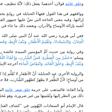
و
حلق عانته
قولان: أحدهما: يفعل ذلك؛ لأنَّهُ تنظيف، فشُ
ووافقهم في هذا القول فقهاءُ الحنابلة في روايةٍ 
إزالتها، وفيه معنى الحاجة التي نصَّ عليها جمهور الفق
أشبه بإزالة الأوساخ والأدران، ويعضد ذلك ما جاء في السُّن
فعن أبي هريرة رضي الله عنه أنَّ النبي صلى الله 
الْخِتَانُ، وَالِاسْتِحْدَادُ، وَتَقْلِيمُ الْأَظْفَارِ، وَنَتْفُ الْإِبِطِ، وَق
وفي رواية مِن حديث أمِّ المؤمنين السيدة عائشة ر
وسلم: «
عَشْرٌ مِنَ الْفِطْرَةِ: قَصُّ الشَّارِبِ، وَإِعْفَاءُ اللِّحْي
وَنَتْفُ الْإِبِطِ، وَحَلْقُ الْعَانَةِ، وَانْتِقَاصُ الْمَاءِ
» أخرجه الإم
والرواية الأخرى عند الحنابلة: أنَّ الأظفار لا تُقَلَّم إذا
من أوساخٍ؛ لأَنَّ الظُّفر لا يظهَرُ كظهُورِ الشَّارب، فلا حا
وأما العانة: فالمذهب على حرمة
حلق شعر عانته
الم
ذلك مِن النظر إليها ولَمْسِهَا مِن غير ضرورة، وهو مُحرَّم
مُحْرِمٍ، ويُقلم أظفاره إن طالت، ويَأخذ شَعْر إبطه) 