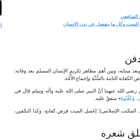
 الشافعي
 الميت وكل ما ينفصل عن بدن الإنسان
ا
دفن
 وبعد مماتِه، ومِن أهم مظاهر تكريمِ الإنسان المسلم بعد وفاته:
لكفاية الثابتة بالسُّنَّةِ وإجماع الأُمَّة.
ضي الله عنهما أنَّ النبي صلى الله عليه وآله وسلم قال في
، وَكَفِّنُوهُ
» متفقٌ عليه.
إمام النووي في "روضة الطالبين" (2/ 98، ط. المكتب الإسلامي): [غسل الميت فرض كفايةٍ، وكذا التكفين،
لق شعره