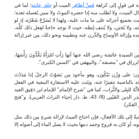
ية في قولٍ إلى كراهة
قصِّ أظافر
الميت أو
حلق عانته
؛ لما في
حال الميت، ولا تُطلب منه إذا حضره الموتُ ولا ممن يُغسله بَعده؛
بجميع أجزائه على ما مات عليه، ولهذا لا يُسَرَّحُ شَعْرُه، إذ لو
يته، ولا يُختن، ولا يُنتف إبطه، حيث لا توجد حاجةٌ لفِعل ذلك كلِّه،
وإزالة الأوساخ والدَّرن عنه وتطييبه ونحو ذلك، مِن غير إزالة
دة عائشة رضي الله عنها أنها رَأَتِ امْرَأَةً يَكُدُّونَ رَأْسَهَا،
ان: عبد الرزاق في "مصنفه"، والبيهقي في "السنن الكبرى".
صُون: على وَزْن تَبْكُون، وهو مأخوذ مِن نَصَوْتُ الرجلَ إذا مَدَدْتَ
أخذ بالناصية تنفيرًا عنه، وبَنَت عليه الاستعارة التبعية في الفعل
هُ للبِلى والتُّراب، كما في "شرح الإلمام" للإمام ابن دَقِيق العيد
(4/ 362، ط. دار النوادر)، و"عمدة القاري" للإمام بدر الدين العَيْنِي (8/ 43، ط. دار إحياء التراث العربي)، و"فتح
ٌ إلى تلك الأفعال، فإن احتاج الميتُ لإزالة شيءٍ مِن ذلك مثل
أو كان به قروح وجمد دمها بحيث لا يصل الماء إلى أصوله إلا