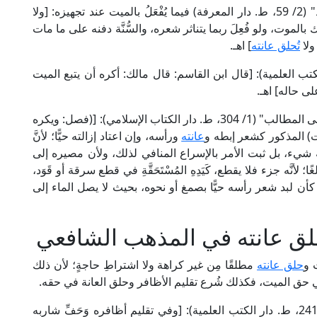
قال شمس الأئمة السَّرَخْسِي الحنفي في "المبسوط" (2/ 59، ط. دار المعرفة) فيما يُفْعَلُ بالميت عند تجهيزه: [ولا
ك بالموت، ولو فُعِلَ ربما يتناثر شعره، والسُّنَّة دفنه على ما مات
ولا
تُحلق عانته
] اهـ.
 للإمام مالك (1/ 256، ط. دار الكتب العلمية): [قال ابن القاسم: قال مالك: أكره أن يتبع الميت
لى حاله] اهـ.
وقال شيخ الإسلام زكريا الأنصاري الشافعي في "أسنى المطالب" (1/ 304، ط. دار الكتاب الإسلامي): [(فصل: ويكره
ت) المذكور كشعر إبطه و
عانته
ورأسه، وإن اعتاد إزالته حيًّا؛ لأنَّ
 شيء، بل ثبت الأمر بالإسراع المنافي لذلك، ولأن مصيره إلى
 لأنَّه جزء فلا يقطع، كَيَدِهِ المُسْتَحَقَّةِ في قطع سرقة أو قَوَد،
 كأن لبد شعر رأسه حيًّا بصمغ أو نحوه، بحيث لا يصل الماء إلى
ق عانته في المذهب الشافعي
 و
حلق عانته
مطلقًا مِن غير كراهة ولا اشتراطِ حاجةٍ؛ لأن ذلك
في حق الميت، فكذلك شُرع تقليم الأظافر وحلق العانة في حقه.
قال الإمام أبو إسحاق الشِّيرَازِي في "المهذب" (1/ 241، ط. دار الكتب العلمية): [وفي تقليم أظافره وَحَفِّ شاربه