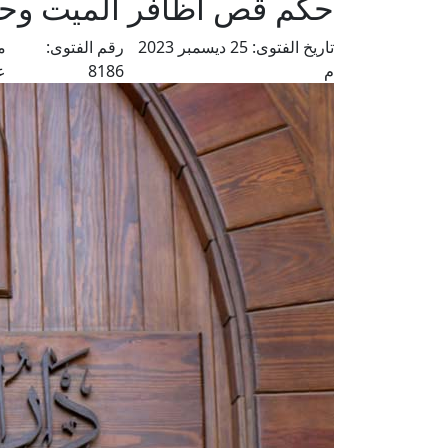
حكم قص أظافر الميت وحل
تاريخ الفتوى:
25 ديسمبر 2023
رقم الفتوى:
م
م
8186
ع