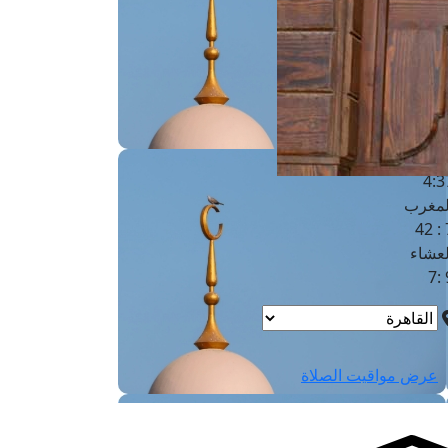
لفجر
4
لشروق
6
لظهر
1
لعصر
4:3
لمغرب
7 
لعشاء
9
عرض مواقيت الصلاة