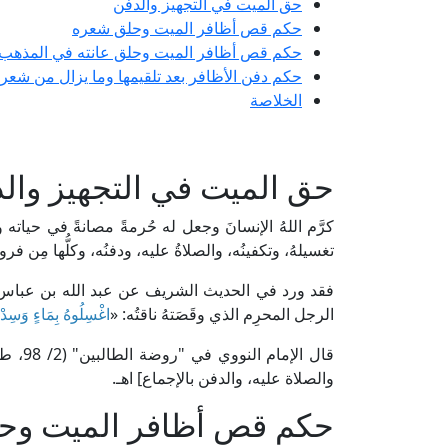
حق الميت في التجهيز والدفن
حكم قص أظافر الميت وحلق شعره
حكم قص أظافر الميت وحلق عانته في المذهب
حكم دفن الأظافر بعد تلقيمها وما يزال من شعر
الخلاصة
حق الميت في التجهيز وال
كرَّم اللهُ الإنسانَ وجعل له حُرمةً مصانةً في حياته
تغسيلهُ، وتكفينُه، والصلاةُ عليه، ودفنُه، وكلُّها مِن فروض ا
فقد ورد في الحديث الشريف عن عبد الله بن عباس ر
الرجل المحرِم الذي وقَصَتهُ ناقتُه: «
اغْسِلُوهُ بِمَاءٍ وَسِدْر
قال ال
والصلاة عليه، والدفن بالإجماع] اهـ.
حكم قص أظافر الميت وح