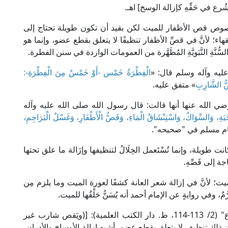
رع في حَقِّهِ كإزالة الوسخ] اهـ.
بخصوص قص الأظفار للميت لكن بقيد أن تكون طويلة تحتاج إلى
هاء؛ لأنَّ في قصِّ الأظفار تنظيفًا لا يتعلق بقطع عضو، وإنما هو
َّةِ النَّبَويَّةِ المُطَهَّرة من العمومات الواردة في سنن الفطرة.
عليه وآله وسلم قال: «
الْفِطْرَةُ خَمْس -أَوْ خَمْسٌ مِنَ الْفِطْرَةِ-:
َصُّ الشَّارِبِ
» متفق عليه.
ضي الله عنها أنها قالت: قال رسول الله صلى الله عليه وآله
َةِ، وَالسِّوَاكُ، وَاسْتِنْشَاقُ الْمَاءِ، وَقَصُّ الْأَظْفَارِ، وَغَسْلُ الْبَرَاجِمِ،
ام مسلم في "صحيحه".
 كانت طويلة، وإنما تُسْتَعمل الخِلَالُ لتنظيفها وإزَالة ما علق تحتها
جة إلى قَصِّهِ.
يت؛ لأنَّ في إزالة شعر العانة كشفًا لعورة الميت وما يلزم مِن
ٌ، وفي روايةٍ عن الإمام أحمد أنه يُسَنُّ حَلْقُها للميت.
قال الإمام أبو السعادات البُهُوتِي في "كشاف القناع" (2/ 113-114، ط. دار الكتب العلمية): [(ويَقص شارب غير
لأن ذلك تنظيف لا يتعلق بقطع عضو، أشبه إزالة الأوساخ والأدران،