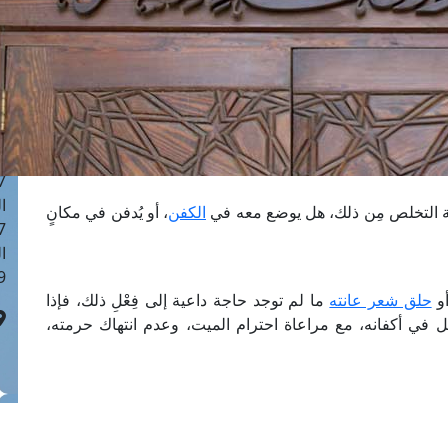
ا
 :43
ا
 :18
ا
 : 0
ا
7
ا
ة التخلص مِن ذلك، هل يوضع معه في
الكفن
، أو يُدفن في مكانٍ
: 42
ا
 :7
و
حلق شعر عانته
ما لم توجد حاجة داعية إلى فِعْلِ ذلك، فإذا
جعَل في أكفانه، مع مراعاة احترام الميت، وعدم انتهاك حرمته،