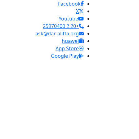
Facebook
X
Youtube
+20 2 25970400
ask@dar-alifta.org
huawei
App Store
Google Play