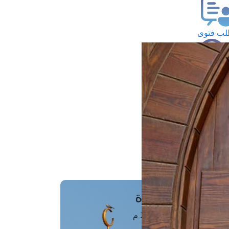
ب فتوى
تعلام عن فتوى
ز موعد
فتوى الهاتفية
َواقِيتُ الصَّـــلاة
اهرة · 09 أغسطس 2026 م