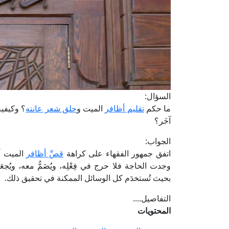
السؤال:
ما حكم
تقليم أظافر
الميت و
حلق شعر عانته
؟ وكيفي
آخَر؟
الجواب:
اتفق جمهور الفقهاء على كراهة
قصِّ أظافر
الميت أ
وجدت الحاجة فلا حرج في فِعْلِه، ويُضَمُّ معه، ويُ
بحيث تُستخدَم كل الوسائل الممكنة في تحقيق ذلك.
التفاصيل....
المحتويات