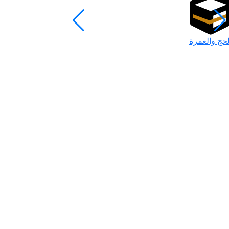
لحج والعمرة
رمضان