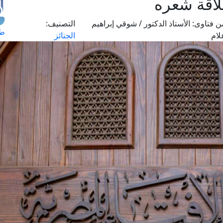
اقة شعره
ن فتاوى:
الأستاذ الدكتور / شوقي إبراهيم
التصنيف:
طل
لام
الجنائز
اس
حج
ال
م
الق