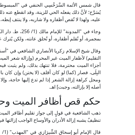
يُسَرَّح؛ لأنَّ ذلك يفعله الحي للزينة، وقد انقطع عنه ذل
عليه، ولهذا لا تُقص أظفاره ولا شاربه، ولا ينتف إبطه، 
وجاء في "المدونة"
بمجمرة، أو تُقلم أظفاره، أو تُحلق عانته، ولكن يُترك ع
التقليم) لأظفار الميت غير المحرم (وإزالة شعر المي
أجزاء الميت محترمة، فلا تنتهك بذلك، ولم يثبت فيه
البِلَى، فصار (كما) لو كان أقلف (لا يختن) وإن كان بالغًا؛
ومحل كراهة إزالة الشعر إذا لم تدع إليها حاجة، وإلا
أصله إلا بإزالته، وجبت] اهـ.
حكم قص أظافر الميت وحل
ذهب الشافعية في قولٍ إلى جواز تقليم أظافر الميت
تنظيفٌ يشبه إزالة الأدران والأوساخ الواجب إزالتها 