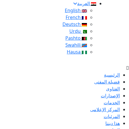
العربية
English
French
Deutsch
Urdu
Pashto
Swahili
Hausa
الرئيسية
فضيلة المفتى
الفتاوى
الإصدارات
الخدمات
المركز الإعلامى
المرئيات
هذا ديننا