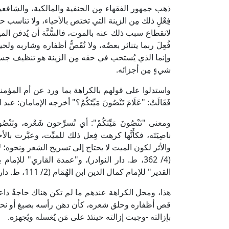
ذهب جمهور الفقهاء مِن الحنفية والمالكية، والشافع
فِعْلِ ذلك مِن الزينة التي تختص بالأحياء، ولا تناسب 
لانقطاع سبب ذلك عنه بالموت، فالسُّنَّة أن يُدفن الميت 
فُعِلَ ربما يتناثر بعضُه، ولا تُقَصُّ أظفاره وشاربه ولح
وإنما الذي يُستحب في حقه مِن الزينة هو تنظيف جسده 
شيءٍ مِن أجزائه.
واستدلوا على قولهم بالكراهة بما ورد عن أم المؤمنين السي
فَقَالَتْ: "عَلَامَ تَنْصُونَ مَيِّتَكُمْ؟" أخرجه الإمام
ومعنى "تَنْصُونَ مَيِّتَكُمْ": أي تُسرِّحون شَعْره، وتَنْ
ناصِيَتَه، فكأَنَّها كرهت فِعل ذلك للميِّت، وعبَّرت بال
والأثر لكون الميت لا يحتاج إلى تسريح الشعر ونحوه؛ لأنَّ
القدير" للإمام كمال الدين ابن الهُمَام (2/ 111، ط. دار الفكر).
هذا، ومحل الكراهة عندهم ما لم تكن هناك حاجةٌ داعية
قص أظفاره وحلق شعره، كأن دهن رأسه بصبغ أو نحوه، 
بإزالته -وجبت إزالته حينئذ على مَن يُغسله ويُجهزه.