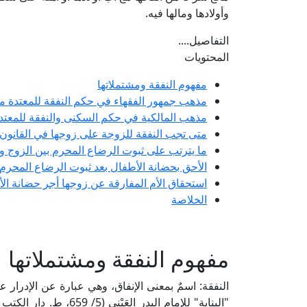
وأولادها ومالها فيه.
التفاصيل....
المحتويات
مفهوم النفقة ومشتملاتها
مذهب جمهور الفقهاء في حكم النفقة للمعتدة م
مذهب المالكية في حكم السكنى والنفقة للمعتد
متى تجب النفقة للزوجة على زوجها في القانو
ما يترتب على ثبوت الرضاع المحرم بين الزوج و
الأحق بحضانة الأطفال بعد ثبوت الرضاع المحرم 
استحقاق الأم المفارقة عن زوجها أجر حضانة الأ
الخلاصة
مفهوم النفقة ومشتملاتها
النفقة: اسمٌ بمعنى الإنفاق، وهي عبارة عن الإدرار ع
"البناية" للإمام البدر العَيْني (5/ 659، ط. دار الكتب العلمية)، وهي تشمل الطعام والشراب والمسكن