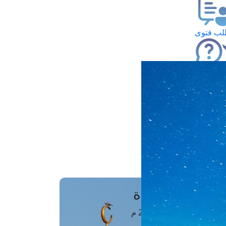
ب فتوى
تعلام عن فتوى
ز موعد
فتوى الهاتفية
َواقِيتُ الصَّـــلاة
اهرة · 07 أغسطس 2026 م