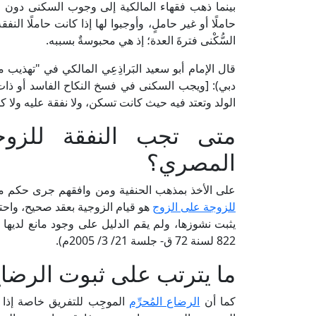
بينما ذهب فقهاء المالكية إلى وجوب السكنى دون ا
حاملًا أو غير حاملٍ، وأوجبوا لها إذا كانت حاملًا النف
السُّكْنى فترةَ العدة؛ إذ هي محبوسةٌ بسببه.
دبي): [ويجب السكنى في فسخ النكاح الفاسد أو ذات مَح
الولد وتعتد فيه حيث كانت تسكن، ولا نفقة عليه ولا كسو
متى تجب النفقة للزوج
المصري؟
على الأخذ بمذهب الحنفية ومن وافقهم جرى حكم مح
للزوجة على الزوج
هو قيام الزوجية بعقد صحيح، واحتب
يثبت نشوزها، ولم يقم الدليل على وجود مانع لديها 
822 لسنة 72 ق- جلسة 21/ 3/ 2005م).
ما يترتب على ثبوت الرضاع
كما أن
الرضاع المُحرِّم
الموجِب للتفريق خاصة إذا 