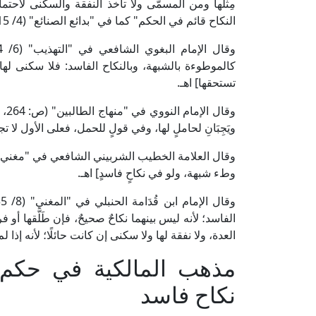
مِثلها ومن المسمَّى ولا تأخذ النفقة والسكنى لاحتمال ا
النكاح قائم في الحكم" كما في "بدائع الصنائع" (4/ 15).
كالموطوءة بالشبهة، وبالنكاح الفاسد: فلا سكنى له
تستحقها] اهـ.
وقا
ويَجِبَانِ لحاملٍ لها، وفي قولٍ للحمل، فعلى الأول لا ت
وطء شبهة، ولو في نكاحٍ فاسدٍ] اهـ.
الفاسد؛ لأنه ليس بينهما نكاحٌ صحيحٌ، فإن طَلَّقها أو ف
العدة، ولا نفقة لها ولا سكنى إن كانت حائلًا؛ لأنه إذا ل
مذهب المالكية في حكم 
نكاح فاسد