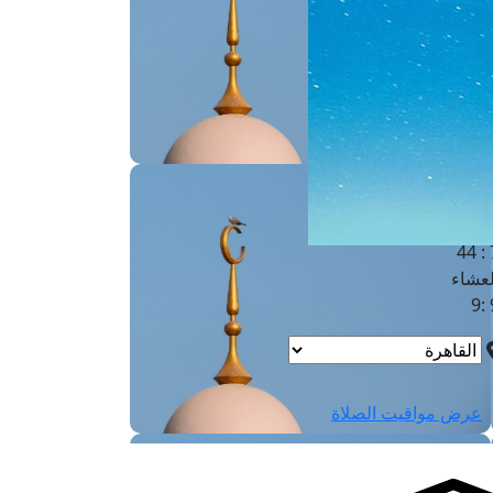
لفجر
4
لشروق
6
لظهر
1
لعصر
4:3
لمغرب
7 
لعشاء
9
عرض مواقيت الصلاة