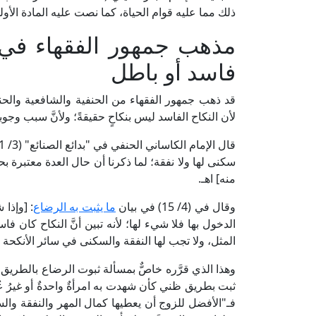
ذلك مما عليه قوام الحياة، كما نصت عليه المادة الأولى من 
مذهب جمهور الفقهاء في 
فاسد أو باطل
قد ذهب جمهور الفقهاء من الحنفية والشافعية والحنابل
لأن النكاح الفاسد ليس بنكاحٍ حقيقةً؛ ولأنَّ سبب وجوب
سكنى لها ولا نفقة؛ لما ذكرنا أن حال العدة معتبرة بح
منه] اهـ.
وقال في (4/ 15) في بيان
ما يثبت به الرضاع
: [وإذا
الدخول بها فلا شيء لها؛ لأنه تبين أنَّ النكاح كان ف
المثل، ولا تجب لها النفقة والسكنى في سائر الأنكحة ا
وهذا الذي قرَّره خاصٌّ بمسألة ثبوت الرضاع بالطريق ا
ثبت بطريق ظني كأن شهدت به امرأةٌ واحدةٌ أو غيرُ عُدُ
فـ"الأفضل للزوج أن يعطيها كمال المهر والنفقة والسك