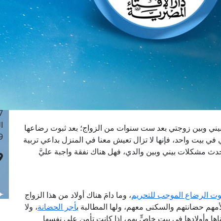
ا
 :41
ا
 :17
ا
 : 1
ا
8
ا
: 44
ا
يني وبين زوجتي بعد ست سنوات من الزواج؛ بعد ثبوت رضاعها
 :9
ي في بيت واحد، فإنها لا تزال تعيش معنا في المنزل بداعي تربية
 تحدث مشكلات بيني وبين والدي، فهل هناك نفقة واجبة عليَّ
وت الرضاع الموجب للتحريم
، وما دامَ هناك أولاد من هذا الزواج
أمهم حضانتهم والسكنى معهم، ولها المطالبة ب
أجر الحضانة
، ولا
اها وأولادها في بيتٍ خاصٍّ بهم، إذا كانت تأمن على نفسها