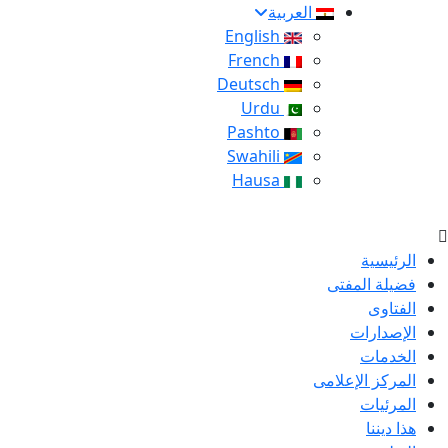
العربية
English
French
Deutsch
Urdu
Pashto
Swahili
Hausa
الرئيسية
فضيلة المفتى
الفتاوى
الإصدارات
الخدمات
المركز الإعلامى
المرئيات
هذا ديننا