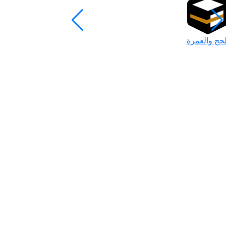
لحج والعمرة
رمضان