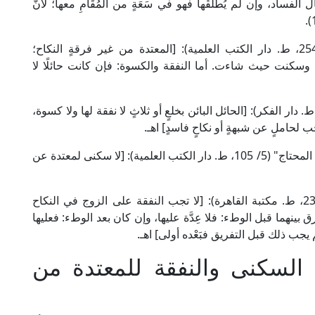
لفساد، وإن لم يُطلِّقْها فهو في سَعَةٍ من المُقَامِ معها؛ لأنَّ
وقال الإمام البغوي الشافعي في "التهذيب" (6/ 254، ط. دار الكتب العلمية): [المعتدة من غير فرقةٍ النكاح؛
ا وسكنت حيث شاءت. أما النفقة والكسوة: فإن كانت حائلًا لا
ل الإمام النووي في "منهاج الطالبين" (ص: 264، ط. دار الفكر): [الحائل البائن بخلعٍ أو ثلاثٍ لا نفقة لها ولا كسوة،
جب لحاملٍ عن شبهةٍ أو نكاحٍ فاسدٍ] اهـ.
وقال العلامة الخطيب الشربيني الشافعي في "مغني المحتاج" (5/ 105، ط. دار الكتب العلمية): [لا سكنى لمعتدة عن
وقال الإمام ابن قُدَامة الحنبلي في "المغني" (8/ 235، ط. مكتبة القاهرة): [لا تجب النفقة على الزوج في النكاح
رق بينهما قبل الوطء: فلا عِدَّة عليها، وإن كان بعد الوطء: فعليها
م يجب ذلك قبل التفريق فبَعْده أولى] اهـ.
السكنى والنفقة للمعتدة من