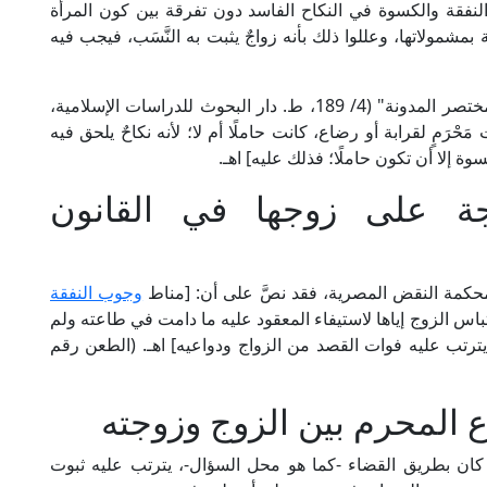
لنفقة والكسوة في النكاح الفاسد دون تفرقة بين كون المرأة
قة بمشمولاتها، وعللوا ذلك بأنه زواجٌ يثبت به النَّسَب، فيجب فيه
قال الإمام أبو سعيد البَراذِعِي المالكي في "تهذيب مختصر المدونة" (4/ 189، ط. دار البحوث للدراسات الإسلامية،
ْرَمٍ لقرابة أو رضاع، كانت حاملًا أم لا؛ لأنه نكاحٌ يلحق فيه
ة إلا أن تكون حاملًا؛ فذلك عليه] اهـ.
ة على زوجها في القانون
كمة النقض المصرية، فقد نصَّ على أن: [مناط
وجوب النفقة
اس الزوج إياها لاستيفاء المعقود عليه ما دامت في طاعته ولم
يترتب عليه فوات القصد من الزواج ودواعيه] اهـ. (الطعن رقم
 المحرم بين الزوج وزوجته
كان بطريق القضاء -كما هو محل السؤال-، يترتب عليه ثبوت