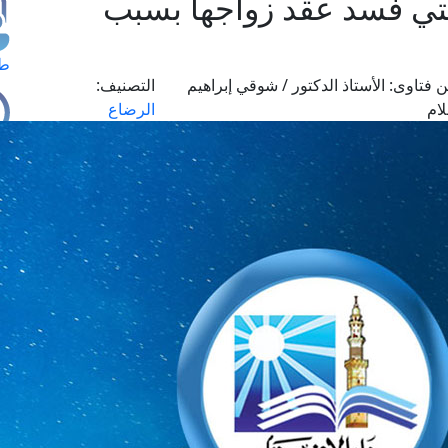
لتي فسد عقد زواجها بسبب
طل
 فتاوى:
الأستاذ الدكتور / شوقي إبراهيم
التصنيف:
ام
الرضاع
اس
حج
ال
م
الق