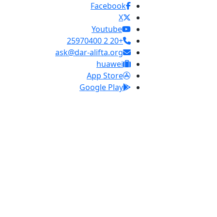
Facebook
X
Youtube
+20 2 25970400
ask@dar-alifta.org
huawei
App Store
Google Play