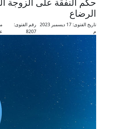
حكم النفقة على الزوجة ا
الرضاع
تاريخ الفتوى:
17 ديسمبر 2023
رقم الفتوى:
من
م
8207
عل