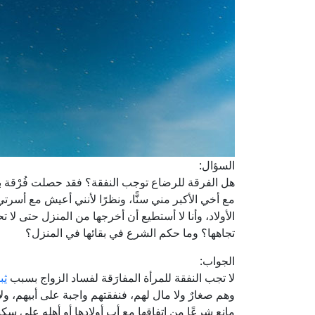
السؤال:
هل الفرقة للرضاع توجب النفقة؟ فقد حصلت فُرْقة ب
مع أخي الأكبر مني سنًّا، ونظرًا لأنني أعيش مع أسرت
الأولاد، وأنا لا أستطيع أن أخرجها من المنزل حتى لا
تجاهها؟ وما حكم الشرع في بقائها في المنزل؟
الجواب:
لا تجب النفقة للمرأة المفارَقة لفساد الزواج بسبب
ثب
وهم صغارٌ ولا مال لهم، فنفقتهم واجبة على أبيهم، ول
مانع شرعًا من اتفاقها مع أب أولادها أو أهله على سكن