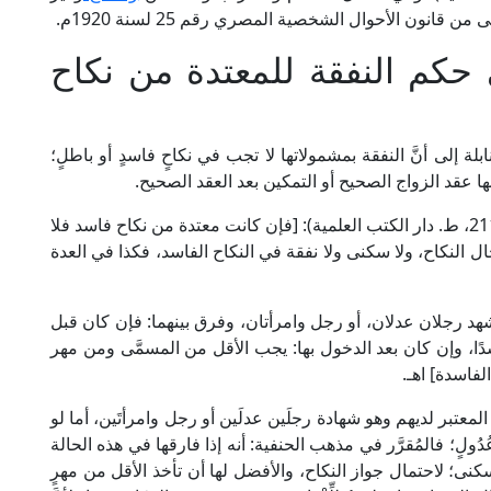
قانون الأحوال الشخصية المصري رقم 25 لسنة 1920م.
حكم النفقة للمعتدة من نكاح
ة إلى أنَّ النفقة بمشمولاتها لا تجب في نكاحٍ فاسدٍ أو باطلٍ؛
ها عقد الزواج الصحيح أو التمكين بعد العقد الصحيح.
قال الإمام الكاساني الحنفي في "بدائع الصنائع" (3/ 211، ط. دار الكتب العلمية): [فإن كانت معتدة من نكاح فاسد فلا
ال النكاح، ولا سكنى ولا نفقة في النكاح الفاسد، فكذا في العدة
 شهد رجلان عدلان، أو رجل وامرأتان، وفرق بينهما: فإن كان قبل
اسدًا، وإن كان بعد الدخول بها: يجب الأقل من المسمَّى ومن مهر
لفاسدة] اهـ.
لمعتبر لديهم وهو شهادة رجلَين عدلَين أو رجل وامرأتَين، أما لو
ولٍ؛ فالمُقرَّر في مذهب الحنفية: أنه إذا فارقها في هذه الحالة
نى؛ لاحتمال جواز النكاح، والأفضل لها أن تأخذ الأقل من مهرٍ